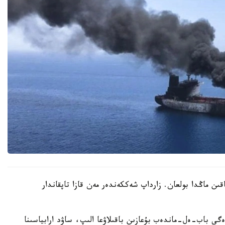
اقىن ماڭدا بولعان. زارداپ شەككەندەر مەن قازا تاپقاندار
ى باب-ەل-ماندەب بۇعازىن باقىلاۋعا الىپ، ساۋد ارابياسىنا