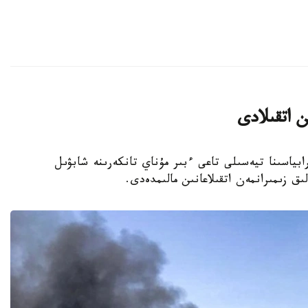
ن اتقىلادى
ابياسىنا تيەسىلى تاعى ءبىر مۇناي تانكەرىنە شابۋىل
ق زىمىرانمەن اتقىلاعانىن مالىمدەدى.