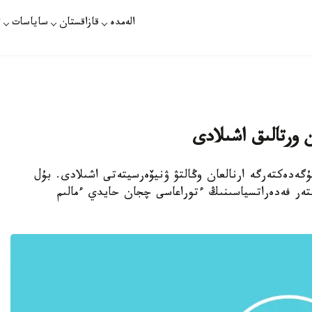
الەمدە
قازاقستان
ساياسات
ت
 ورتالىق اشىلادى
مۇگەدەكتەرگە ارنالعان وڭالتۋ ۋنيۆەرسيتەتى اشىلادى. بۇل
تەر فەدەراتسياسىنىڭ ءتوراعاسى چجان حايدي ءمالىم