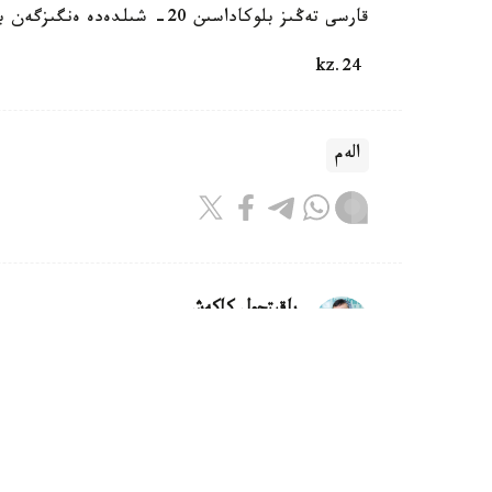
قارسى تەڭىز بلوكاداسىن 20- شىلدەدە ەنگىزگەن بولاتىن. بۇل سودان بەرى شابۋىلعا ۇشىراعان سەگىزىنشى كەمە.
24.kz
الەم
باقىتجول كاكەش
اۆتور
22:31, 05 تامىز 2026