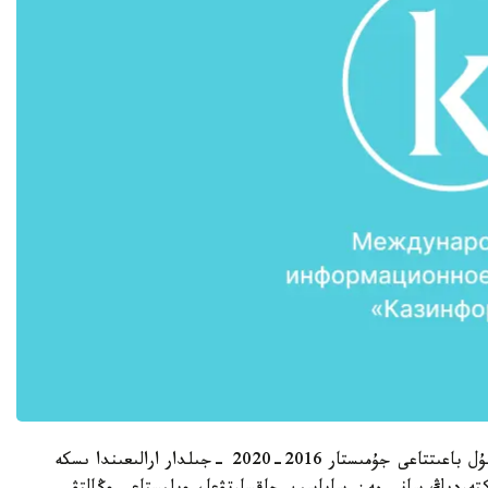
بۇل تۋرالى اقپاراتتى شينحۋا اگەنتتىگى حابارلايدى. بۇل باعىتتاعى جۇمىستار 2016-2020 -جىلدار ارالىعىندا ىسكە