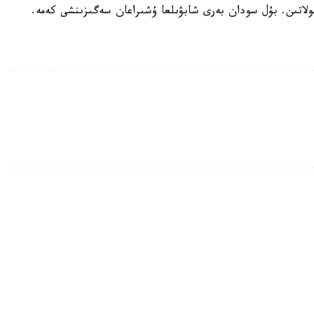
قىرعىزستاننىڭ قىتاي الدىنداعى سىرتقى قارىزى 1,4 ميلليرد دوللارعا دەيىن