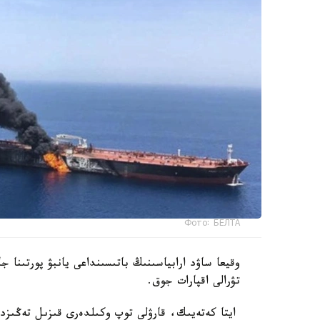
Фото: БЕЛТА
وقيعا ساۋد ارابياسىنىڭ باتىسىنداعى يانبۋ پورتىنا ج
تۋرالى اقپارات جوق.
ايتا كەتەيىك، قارۋلى توپ وكىلدەرى قىزىل تەڭىزدەگ