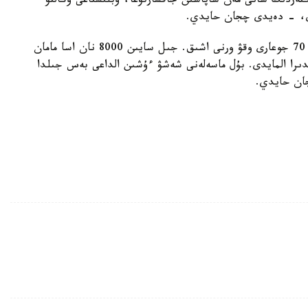
كتەردىڭ سانى مەن ساپاسىن جاقسارتۋعا، وبلىستاعى وڭالتۋ
ەدى، - دەيدى چجان حايدي.
قازىرگى ۋاقىتتا وڭالتۋ ماماندىقتارى بويىنشا قىتايدا 70 جوعارى وقۋ ورنى اشىق. جىل سايىن 8000 نان اسا مامان
ندىرا المايدى. بۇل ماسەلەنى شەشۋ ءۇشىن الداعى بەس جىلدا
جان حايدي.