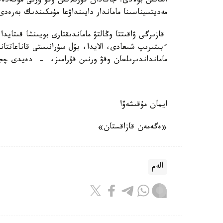
اساتىن بولادى. جاڭادان قۇرىلاتىن وقۋ ورنى مۇگەدە
مەديتسيناسىنا ماماندار دايىنداۋعا مۇمكىندىك بەر
ءبىتىرىپ شىعادى، الايدا، بۇل سۇرانىستى قاناعاتتا
مامانداندىرىلعان وقۋ ورنىن قۇرامىز، - دەيدى چ
ايمان مۇقىشەۆا
«ەگەمەن قازاقستان»
الەم