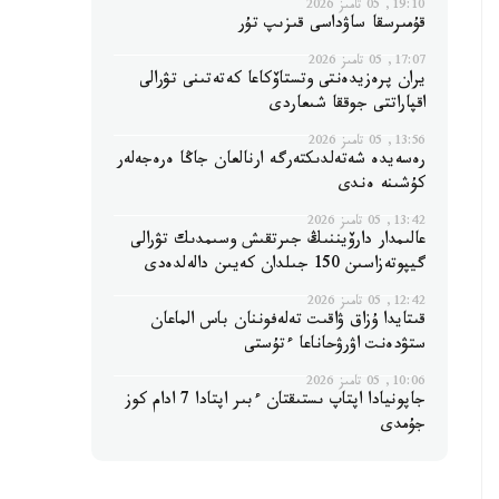
19:10, 05 تامىز 2026
قۇمىرسقا ساۋداسى قىزىپ تۇر
17:07, 05 تامىز 2026
يران پرەزيدەنتى وتستاۆكاعا كەتەتىنى تۋرالى
اقپاراتتى جوققا شىعاردى
13:56, 05 تامىز 2026
رەسەيدە شەتەلدىكتەرگە ارنالعان جاڭا ەرەجەلەر
كۇشىنە ەندى
13:42, 05 تامىز 2026
عالىمدار دارۆيننىڭ جىرتقىش وسىمدىك تۋرالى
گيپوتەزاسىن 150 جىلدان كەيىن دالەلدەدى
12:42, 05 تامىز 2026
قىتايدا ۇزاق ۋاقىت تەلەفوننان باس الماعان
ستۋدەنت اۋرۋحاناعا ءتۇستى
10:06, 05 تامىز 2026
جاپونيادا اپتاپ ىستىقتان ءبىر اپتادا 7 ادام كوز
جۇمدى