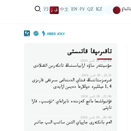
الداۋ
KZ
QZ
РУ
EN
中文
ق ز
ЎЗ
تاقىرىپقا قاتىستى
22:44, 05 تامىز 2026
حۋسيتتەر ساۋد ارابياسىنىڭ تانكەرىن اتقىلادى
22:31, 05 تامىز 2026
قىرعىزستاننىڭ قىتاي الدىنداعى سىرتقى قارىزى
1,4 ميلليرد دوللارعا دەيىن ازايدى
21:06, 05 تامىز 2026
فۋتبولشىعا ماتچ كەزىندە نايزاعاي ءتۇسىپ، قازا
تاپتى
20:46, 05 تامىز 2026
الەم بانكتەرى جاپپاي التىن ساتىپ الىپ جاتىر