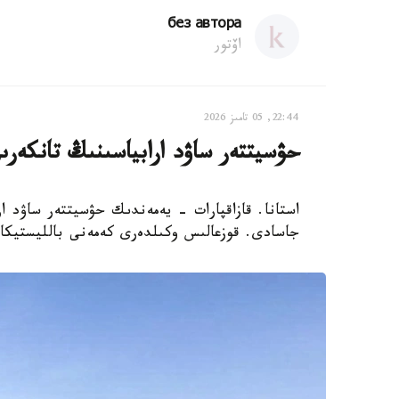
без автора
اۆتور
22:44, 05 تامىز 2026
حۋسيتتەر ساۋد ارابياسىنىڭ تانكەرى
استانا. قازاقپارات - يەمەندىك حۋسيتتەر ساۋد ار
جاسادى. قوزعالىس وكىلدەرى كەمەنى بالليستيكالى