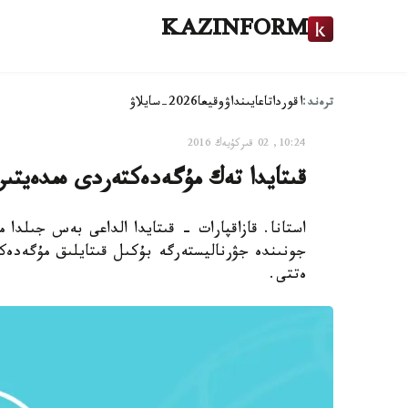
KAZINFORM
ترەند:
اقوردا
تاعايىنداۋ
وقيعا
2026-سايلاۋ
10:24, 02 قىركۇيەك 2016
قىتايدا تەك مۇگەدەكتەردى ەمدەيتىن
استانا. قازاقپارات - قىتايدا الداعى بەس جىلدا 
جونىندە جۋرناليستەرگە بۇكىل قىتايلىق مۇگەدەك
ەتتى.