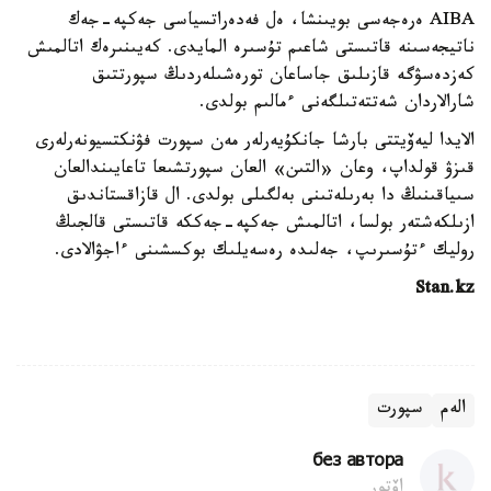
AIBA ەرەجەسى بويىنشا، ەل فەدەراتسياسى جەكپە-جەك
ناتيجەسىنە قاتىستى شاعىم تۇسىرە المايدى. كەيىنىرەك اتالمىش
كەزدەسۋگە قازىلىق جاساعان تورەشىلەردىڭ سپورتتىق
شارالاردان شەتتەتىلگەنى ءمالىم بولدى.
الايدا ليەۆيتتى بارشا جانكۇيەرلەر مەن سپورت فۋنكتسيونەرلەرى
قىزۋ قولداپ، وعان «التىن» العان سپورتشىعا تاعايىندالعان
سىياقىنىڭ دا بەرىلەتىنى بەلگىلى بولدى. ال قازاقستاندىق
ازىلكەشتەر بولسا، اتالمىش جەكپە-جەككە قاتىستى قالجىڭ
روليك ءتۇسىرىپ، جەلىدە رەسەيلىك بوكسشىنى ءاجۋالادى.
Stan.kz
الەم
سپورت
без автора
اۆتور