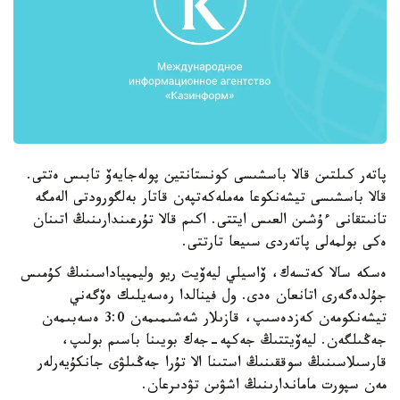
پاتەر كىلتىن قالا باسشىسى كونستانتين پولەجايەۆ تابىس ەتتى.
قالا باسشىسى تيشەنكوعا مەملەكەتپەن قاتار بەلگورودتى الەمگە
تانىتقانى ءۇشىن العىس ايتتى. اكىم قالا تۇرعىندارىنىڭ اتىنان
ەكى بولمەلى پاتەردى سىيعا تارتتى.
ەسكە سالا كەتسەك، ۆاسيلي ليەۆيت ريو وليمپياداسىنىڭ كۇمىس
جۇلدەگەرى اتانعان ەدى. ول فينالدا رەسەيلىك ەۆگەني
تيشەنكومەن كەزدەسىپ، قازىلار شەشىمىمەن 3:0 ەسەبىمەن
جەڭىلگەن. ليەۆيتتىڭ جەكپە-جەك بويىنا باسىم بولىپ،
قارسىلاسىنىڭ سوققىنىڭ استىنا الا تۇرا جەڭىلۋى جانكۇيەرلەر
مەن سپورت ماماندارىنىڭ اشۋىن تۋدىرعان.