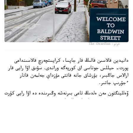
فوتو: The Guardian
دانيدين قالاسىن قالىڭ قار جاپسا، كرايستچەرچ قالاسىنداعى
پورت- حيللس جوتاسى اق كورپەگە وراندى. سۋىق اۋا رايى قار
ارالاس جاڭبىر، بۇرشاق جانە قاتتى مۇزداي جەلمەن قاتار
ءجۇرىپ جاتىر.
ۆەللينگتون مەن ەلدىڭ تاعى بىرنەشە وڭىرىندە دە اۋا رايى كۇرت
سۋىتىپ، قولايسىز جاعداي قالىپتاستى.
جاڭا زەلانديانىڭ مەتەورولوگيالىق قىزمەتى تۇندە اۋا
تەمپەراتۋراسى ودان ءارى تومەندەيتىنىن ەسكەرتتى. سونىڭ
سالدارىنان قاتتى ۇسىك بولىپ، جولداردا كوكتايعاقتىڭ پايدا