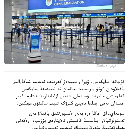
فوتو: Xinhua
قۇجاتقا سايكەس، ۆيزا راسىمدەۋ كەزىندە نەمەسە شەكارالىق
باقىلاۋدان ءوتۋ بارىسىندا جالعان نە شىندىققا سايكەس
كەلمەيتىن مالىمەت ۇسىنعان شەتەل ازاماتتارىنا قىتايعا ءبىر
جىلدان بەس جىلعا دەيىن كىرۋگە تىيىم سالىنۋى مۇمكىن.
سونداي-اق جاڭا ەرەجەلەر ەكسپورتتىق باقىلاۋ مەن
تەحنولوگيالار اينالىمىنا قاتىستى تالاپتاردى بۇزىپ، ارەكەتى
مەملەكەتتىڭ ونەركاسىپتىك نەمەسە تەحنولوگيالىق