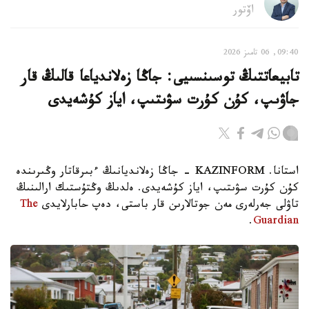
اۆتور
09:40, 06 تامىز 2026
تابيعاتتىڭ توسىنسىيى: جاڭا زەلاندياعا قالىڭ قار
جاۋىپ، كۇن كۇرت سۋىتىپ، اياز كۇشەيدى
استانا. KAZINFORM - جاڭا زەلانديانىڭ ءبىرقاتار وڭىرىندە
كۇن كۇرت سۋىتىپ، اياز كۇشەيدى. ەلدىڭ وڭتۇستىك ارالىنىڭ
تاۋلى جەرلەرى مەن جوتالارىن قار باستى، دەپ حابارلايدى
The
.
Guardian