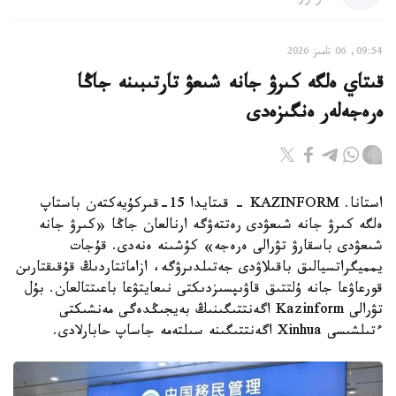
09:54, 06 تامىز 2026
قىتاي ەلگە كىرۋ جانە شىعۋ تارتىبىنە جاڭا
ەرەجەلەر ەنگىزەدى
استانا. KAZINFORM - قىتايدا 15-قىركۇيەكتەن باستاپ
ەلگە كىرۋ جانە شىعۋدى رەتتەۋگە ارنالعان جاڭا «كىرۋ جانە
شىعۋدى باسقارۋ تۋرالى ەرەجە» كۇشىنە ەنەدى. قۇجات
يمميگراتسيالىق باقىلاۋدى جەتىلدىرۋگە، ازاماتتاردىڭ قۇقىقتارىن
قورعاۋعا جانە ۇلتتىق قاۋىپسىزدىكتى نىعايتۋعا باعىتتالعان. بۇل
تۋرالى Kazinform اگەنتتىگىنىڭ بەيجىڭدەگى مەنشىكتى
ءتىلشىسى Xinhua اگەنتتىگىنە سىلتەمە جاساپ حابارلادى.