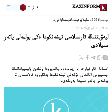
KAZINFORM
ق ز
ترەند:
2026-سايلاۋ
وقيعا
تاعايىنداۋ
اقوردا
21:53, 01 قىركۇيەك 2016
ليەۆيتتىڭ قارسىلاسى تيشەنكوعا ەكى بولمەلى پاتەر
سىيلادى
استانا. قازاقپارات - ريو-دە-جانەيرودا وتكەن وليمپيادانىڭ
چەمپيونى اتانعان ەۆگەني تيشەنكوعا بەلگورود قالاسىنان 2
بولمەلى پاتەر سىيعا بەرىلدى.