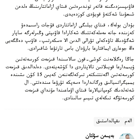
قاۋىپسىزدىگىنە قاتەر توندىرەتىن قىتاي ازاماتتارىنىڭ ەلدەن
شىعۋىنا شەكتەۋ قويۋدى كوزدەيدى.
بۇدان بولەك، قىتاي بيلىگى ازاماتتاردى قۇجات راسىمدەۋ
كەزىندە جانە مەملەكەتتىك شەكارادا قاۋىپتى وڭىرلەرگە ساپار
شەگۋدىڭ تاۋەكەلى تۋرالى الدىن الا ەسكەرتىپ، قاۋىپ دەڭگەيى
ەڭ جوعارى ايماقتارعا بارۋدان باس تارتۋعا شاقىرادى.
جاڭا رەگلامەنت كوشى-قون سالاسىندا قىزمەت كورسەتەتىن
ۇيىمدارعا قويىلاتىن تالاپتاردى دا كۇشەيتەدى. دەلدالدىق قىزمەت
كورسەتەتىن اگەنتتىكتەر تىركەلگەننەن كەيىن 15 كۇن ىشىندە
يمميگراتسيالىق ورگانداردا ەسەپكە تۇرۋعا مىندەتتى. ال
شەتەلدىك كومپانيالارعا قىتاي اۋماعىندا مۇنداي قىزمەت
كورسەتۋگە تىكەلەي تىيىم سالىنادى.
الەم
ىقپالداستىق
بەيسەن سۇلتان