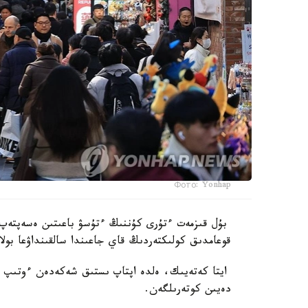
Фото: Yonhap
بۇل قىزمەت ءتۇرى كۇننىڭ ءتۇسۋ باعىتىن ەسەپتەپ،
قوعامدىق كولىكتەردىڭ قاي جاعىندا سالقىنداۋعا بولا
دەيىن كوتەرىلگەن.