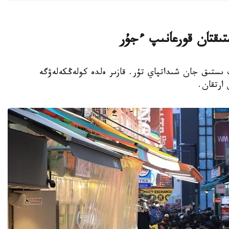
تىقتان قورعانىپ ءجۇر
پ ىستىق جان شىداتپاي تۇر. قازىر ەلدە كولەڭكەلەۋگە
 ارتقان.