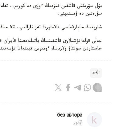
بۇل سۋرەتتى قاشقىن قىزدىڭ ءوزى دە كورىپ، تەلەار
سۋرەتىن دە ۇسىنىپتى.
شارپتىڭ حابارلاماسى عالامتوردا تەز تارالىپ، 62 مىڭ لايك پەن 10 مىڭنان استام پىكىر جيناعان.
جەلى قولدانۋشىلارى قاشقىننىڭ باتىلدىعىنا قايران ق
جاستاردى سوتتاۋ ولاردىڭ ءومىرىن قيىنداتا تۇسەتىن
الەم
без автора
اۆتور