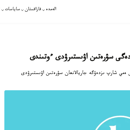
الەمدە
قازاقستان
ساياسات
ت
دەگى سۋرەتىن اۋىستىرۋدى ءوتىندى
ان ەمي شارپ ىزدەۋگە جاريالانعان سۋرەتىن اۋىستىرۋدى