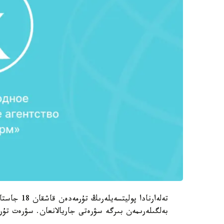
تەلەارنادا 
بەلگىلەرىمەن بىرگە سۋرەتى جاريالانعان. سۋرەت تۇر