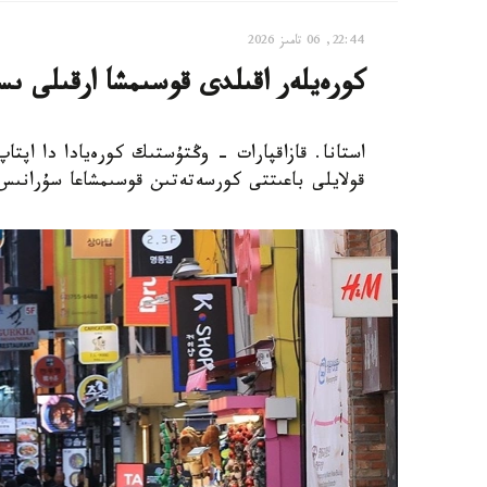
22:44, 06 تامىز 2026
كورەيلەر اقىلدى قوسىمشا ارقىلى ىس
استانا. قازاقپارات - وڭتۇستىك كورەيادا دا اپتا
قولايلى باعىتتى كورسەتەتىن قوسىمشاعا سۇرانىس