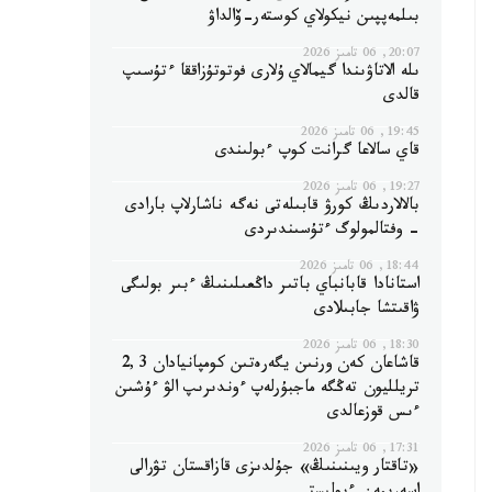
بىلمەپپىن نيكولاي كوستەر-ۆالداۋ
20:07, 06 تامىز 2026
ىلە الاتاۋىندا گيمالاي ۇلارى فوتوتۇزاققا ءتۇسىپ
قالدى
19:45, 06 تامىز 2026
قاي سالاعا گرانت كوپ ءبولىندى
19:27, 06 تامىز 2026
بالالاردىڭ كورۋ قابىلەتى نەگە ناشارلاپ بارادى
- وفتالمولوگ ءتۇسىندىردى
18:44, 06 تامىز 2026
استانادا قابانباي باتىر داڭعىلىنىڭ ءبىر بولىگى
ۋاقىتشا جابىلادى
18:30, 06 تامىز 2026
قاشاعان كەن ورنىن يگەرەتىن كومپانيادان 2,3
تريلليون تەڭگە ماجبۇرلەپ ءوندىرىپ الۋ ءۇشىن
ءىس قوزعالدى
17:31, 06 تامىز 2026
«تاقتار ويىنىنىڭ» جۇلدىزى قازاقستان تۋرالى