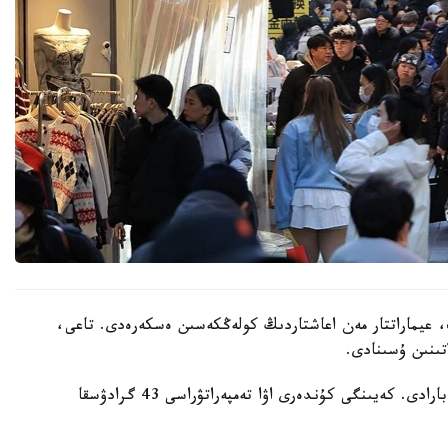
 عيماراتتار مەن اعاشتاردىڭ كولەڭكەسىن ەسكەرەدى. تاعى،
تىنىن ۇسىنادى.
ايتا كەتەيىك، ەلدە اپتاپ ىستىق شەكەدەن ءوتىپ بارادى. كەيىنگى كۇندەرى اۋا تەمپەراتۋراسى 43 گرادۋسقا