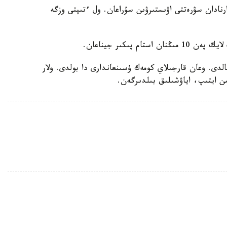
نادان سۋرەتتى اۋىستىرۋىن سۇراعان. ول ءتىپتى وزگە
الدى. وعان قارجىلاي كومەك ۇسىنعاندارى دا بولدى. ولار
ىن ايتىپ، اياۋشىلىق بىلدىرگەن.