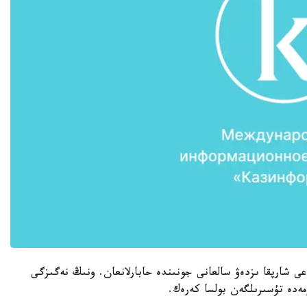
پوليتسەيلەرىڭ تۇرمەدەن قاشقان 18 جاستاعى شارپقا ىزدەۋ سالعانى جونىندە حابارلانعان. ونىڭ نەگىزگى
مەدە تۇسىرىلگەن بولسا كەرەك.