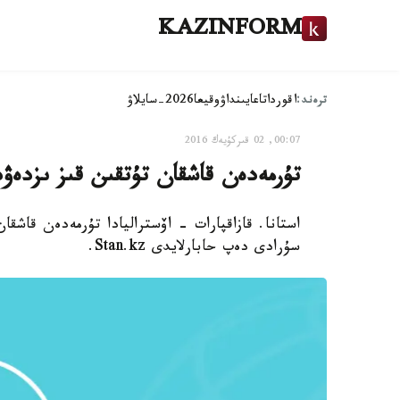
KAZINFORM
ترەند:
اقوردا
تاعايىنداۋ
وقيعا
2026-سايلاۋ
00:07, 02 قىركۇيەك 2016
تۇرمەدەن قاشقان تۇتقىن قىز ىزدەۋ
استانا. قازاقپارات - اۆستراليادا تۇرمەدەن قاشق
سۇرادى دەپ حابارلايدى Stan.kz.