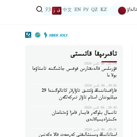
الداۋ
KZ
QZ
РУ
EN
中文
ق ز
ЎЗ
تاقىرىپقا قاتىستى
22:04, 06 تامىز 2026
قۇرىلىس قالدىقتارىن قوقىس جاشىگىنە تاستاۋعا
بولا ما
20:56, 06 تامىز 2026
قازاقستاننىڭ ۇلتتىق تاۋارلار كاتالوگىندا 29
ميلليوننان استام تاۋار تىركەلگەن
20:45, 06 تامىز 2026
تانىمال بلوگەر قايسار قامزا ۆەتنامنان
ەكستراديسيالاندى
20:31, 06 تامىز 2026
استانانىڭ وسىنشالىقتى كەرەمەت قالا ەكەنىن