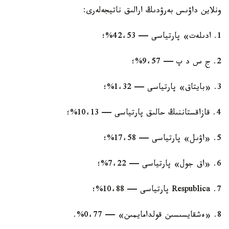
ونلاين داۋىس بەرۋدىڭ ارالىق ناتيجەلەرى:
1. ادىلەت» پارتياسى — 42،53%؛
2. ج س د پ — 9،57%؛
3. «بايتاق» پارتياسى — 1،32%؛
4. قازاقستاننىڭ حالىق پارتياسى — 10،13%؛
5. «اۋىل» پارتياسى — 17،58%؛
6. «اق جول» پارتياسى — 7،22%؛
7. Respublica پارتياسى — 10،88%؛
8. «ەشقايسىسىن قولدامايمىن» — 0،77%.