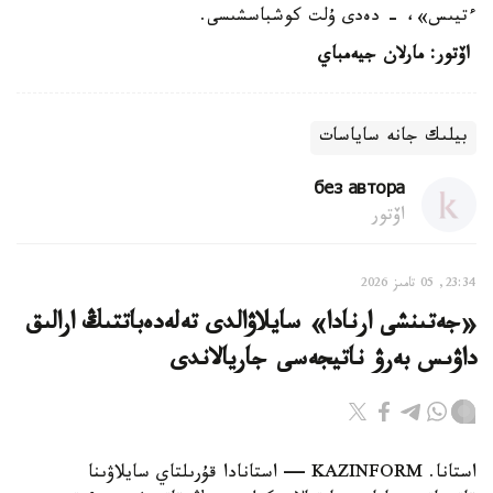
ءتيىس»، - دەدى ۇلت كوشباسشىسى.
اۆتور: مارلان جيەمباي
بيلىك جانە ساياسات
без автора
اۆتور
23:34, 05 تامىز 2026
«جەتىنشى ارنادا» سايلاۋالدى تەلەدەباتتىڭ ارالىق
داۋىس بەرۋ ناتيجەسى جاريالاندى
استانا. KAZINFORM — استانادا قۇرىلتاي سايلاۋىنا