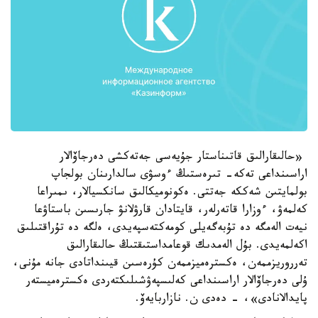
«حالىقارالىق قاتىناستار جۇيەسى جەتەكشى دەرجاۆالار
اراسىنداعى تەكە- تىرەستىڭ ءوسۋى سالدارىنان بولجاپ
بولمايتىن شەككە جەتتى. ەكونوميكالىق سانكسيالار، ىمىراعا
كەلمەۋ، ءوزارا قاتەرلەر، قايتادان قارۋلانۋ جارىسىن باستاۋعا
نيەت الەمگە دە تۇبەگەيلى كومەكتەسپەيدى، ەلگە دە تۇراقتىلىق
اكەلمەيدى. بۇل الەمدىك قوعامداستىقتىڭ حالىقارالىق
تەرروريزممەن، ەكسترەميزممەن كۇرەسىن قيىنداتادى جانە مۇنى،
ۇلى دەرجاۆالار اراسىنداعى كەلىسپەۋشىلىكتەردى ەكسترەميستەر
پايدالانادى»، - دەدى ن. نازاربايەۆ.