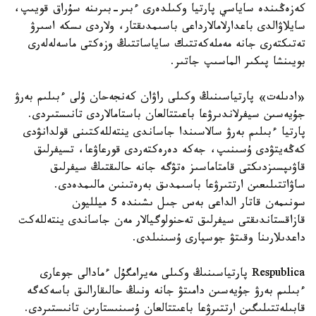
كەزەڭىندە ساياسي پارتيا وكىلدەرى ءبىر-بىرىنە سۇراق قويىپ،
سايلاۋالدى باعدارلامالارداعى باسىمدىقتار، ولاردى ىسكە اسىرۋ
تەتىكتەرى جانە مەملەكەتتىك ساياساتتىڭ وزەكتى ماسەلەلەرى
بويىنشا پىكىر الماسىپ جاتىر.
«ادىلەت» پارتياسىنىڭ وكىلى راۋان كەنجەحان ۇلى ءبىلىم بەرۋ
جۇيەسىن سيفرلاندىرۋعا باعىتتالعان باستامالاردى تانىستىردى.
پارتيا ءبىلىم بەرۋ سالاسىندا جاساندى ينتەللەكتىنى قولدانۋدى
كەڭەيتۋدى ۇسىنىپ، جەكە دەرەكتەردى قورعاۋعا، تسيفرلىق
قاۋىپسىزدىكتى قامتاماسىز ەتۋگە جانە حالىقتىڭ سيفرلىق
ساۋاتتىلىعىن ارتتىرۋعا باسىمدىق بەرەتىنىن مالىمدەدى.
سونىمەن قاتار الداعى بەس جىل ىشىندە 5 ميلليون
قازاقستاندىقتى سيفرلىق تەحنولوگيالار مەن جاساندى ينتەللەكت
داعدىلارىنا وقىتۋ جوسپارى ۇسىنىلدى.
Respublica پارتياسىنىڭ وكىلى مەيرامگۇل ءمادالى جوعارى
ءبىلىم بەرۋ جۇيەسىن دامىتۋ جانە ونىڭ حالىقارالىق باسەكەگە
قابىلەتتىلىگىن ارتتىرۋعا باعىتتالعان ۇسىنىستارىن تانىستىردى.