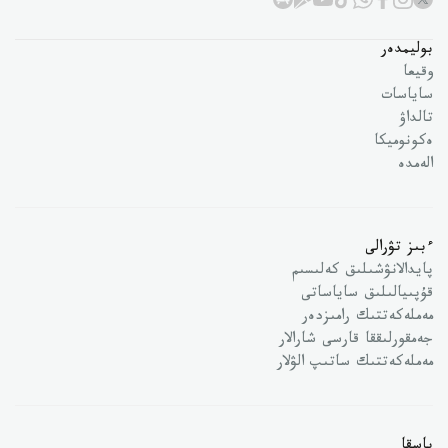
بوليمدەر
وقيعا
ساياسات
تالداۋ
ەكونوميكا
الەمدە
ءبىز تۋرالى
پايدالانۋشىلىق كەلىسىم
قۇپىيالىلىق ساياساتى
مەملەكەتتىك رامىزدەر
جەمقورلىققا قارسى شارالار
مەملەكەتتىك ساتىپ الۋلار
باسقا