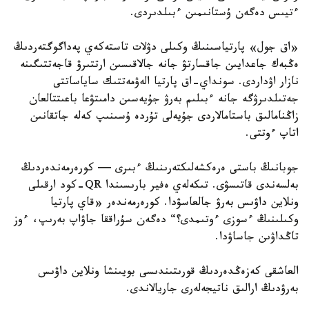
ءتيىس دەگەن ۇستانىمىن ءبىلدىردى.
«اق جول» پارتياسىنىڭ وكىلى دۋلات تاستەكەي پەداگوگتەردىڭ
ەڭبەك جاعدايىن جاقسارتۋ جانە جالاقىسىن ارتتىرۋ قاجەتتىگىنە
نازار اۋداردى. سونداي-اق پارتيا الەۋمەتتىك ساياساتتى
جەتىلدىرۋگە جانە ءبىلىم بەرۋ جۇيەسىن دامىتۋعا باعىتتالعان
زاڭنامالىق باستامالاردى جۇيەلى تۇردە ۇسىنىپ كەلە جاتقانىن
اتاپ ءوتتى.
جوبانىڭ باستى ەرەكشەلىكتەرىنىڭ ءبىرى — كورەرمەندەردىڭ
بەلسەندى قاتىسۋى. تىكەلەي ەفير بارىسىندا QR-كود ارقىلى
ونلاين داۋىس بەرۋ جالعاسۋدا. كورەرمەندەر «قاي پارتيا
وكىلىنىڭ ءسوزى ءوتىمدى؟“ دەگەن سۇراققا جاۋاپ بەرىپ، ءوز
تاڭداۋىن جاساۋدا.
العاشقى كەزەڭدەردىڭ قورىتىندىسى بويىنشا ونلاين داۋىس
بەرۋدىڭ ارالىق ناتيجەلەرى جاريالاندى.