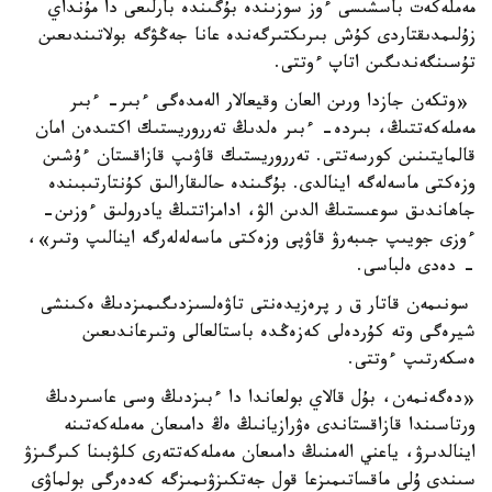
مەملەكەت باسشىسى ءوز سوزىندە بۇگىندە بارلىعى دا مۇنداي
زۇلىمدىقتاردى كۇش بىرىكتىرگەندە عانا جەڭۋگە بولاتىندىعىن
تۇسىنگەندىگىن اتاپ ءوتتى.
«وتكەن جازدا ورىن العان وقيعالار الەمدەگى ءبىر- ءبىر
مەملەكەتتىڭ، بىردە- ءبىر ەلدىڭ تەرروريستىك اكتىدەن امان
قالمايتىنىن كورسەتتى. تەرروريستىك قاۋىپ قازاقستان ءۇشىن
وزەكتى ماسەلەگە اينالدى. بۇگىندە حالىقارالىق كۇنتارتىبىندە
جاھاندىق سوعىستىڭ الدىن الۋ، ادامزاتتىڭ يادرولىق ءوزىن-
ءوزى جويىپ جىبەرۋ قاۋپى وزەكتى ماسەلەلەرگە اينالىپ وتىر»،
- دەدى ەلباسى.
سونىمەن قاتار ق ر پرەزيدەنتى تاۋەلسىزدىگىمىزدىڭ ەكىنشى
شيرەگى وتە كۇردەلى كەزەڭدە باستالعالى وتىرعاندىعىن
ەسكەرتىپ ءوتتى.
«دەگەنمەن، بۇل قالاي بولعاندا دا ءبىزدىڭ وسى عاسىردىڭ
ورتاسىندا قازاقستاندى ەۋرازيانىڭ ەڭ دامىعان مەملەكەتىنە
اينالدىرۋ، ياعني الەمنىڭ دامىعان مەملەكەتتەرى كلۋبىنا كىرگىزۋ
سىندى ۇلى ماقساتىمىزعا قول جەتكىزۋىمىزگە كەدەرگى بولماۋى