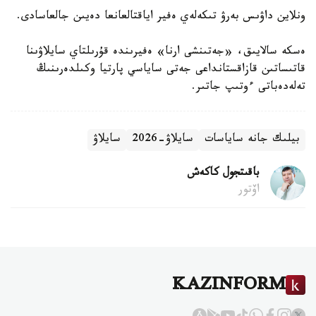
ونلاين داۋىس بەرۋ تىكەلەي ەفير اياقتالعانعا دەيىن جالعاسادى.
ەسكە سالايىق، «جەتىنشى ارنا» ەفيرىندە قۇرىلتاي سايلاۋىنا
قاتىساتىن قازاقستانداعى جەتى ساياسي پارتيا وكىلدەرىنىڭ
تەلەدەباتى ءوتىپ جاتىر.
بيلىك جانە ساياسات
سايلاۋ-2026
سايلاۋ
باقىتجول كاكەش
اۆتور
KAZINFORM