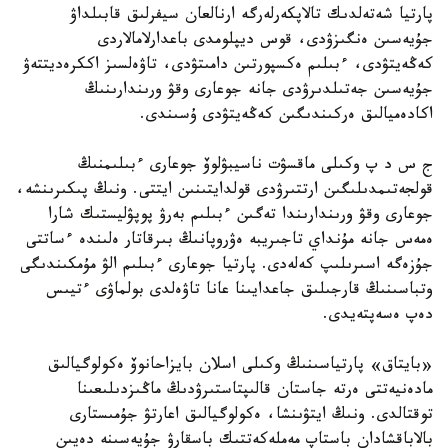
پارتيا شەتەلدىك تالاپكەرلەرگە ارنالعان سيفرلىق قابىلداۋ
جۇيەسىن ەنگىزۋدى، قوس ديپلومدى باعدارلامالاردى
كەڭەيتۋدى، ءبىلىم ەكسپورتىن دامىتۋدى، تاۋەلسىز اككرەديتتەۋ
جۇيەسىن جەتىلدىرۋدى جانە جوعارى وقۋ ورىندارىنىڭ
اكادەميالىق ەركىندىگىن كەڭەيتۋدى ۇسىندى.
ج س د پ وكىلى ماقسۋت ناسيبۋلوۆ جوعارى ءبىلىمنىڭ
قولجەتىمدىلىگىن ارتتىرۋدى قولدايتىنىن ايتتى. ونىڭ پىكىرىنشە،
جوعارى وقۋ ورىندارىندا تەگىن ءبىلىم بەرۋ پوپۋليستىك شارا
ەمەس جانە مۇنداي تاجىريبە ەۋروپانىڭ بىرقاتار ەلىندە ءساتتى
جۇزەگە اسىرىلىپ كەلەدى. پارتيا جوعارى ءبىلىم الۋ مۇمكىندىگى
وتباسىنىڭ قارجىلىق جاعدايىنا عانا تاۋەلدى بولماۋى ءتيىس
دەپ ەسەپتەيدى.
«بايتاق» پارتياسىنىڭ وكىلى اسلان بايزاحانوۆ ەكولوگيالىق
مادەنيەتتى ەرتە جاستان قالىپتاستىرۋدىڭ ماڭىزدىلىعىنا
توقتالدى. ونىڭ ايتۋىنشا، ەكولوگيالىق اعارتۋ جۇمىستارى
بالاباقشادان باستاپ مەملەكەتتىك باسقارۋ جۇيەسىنە دەيىن