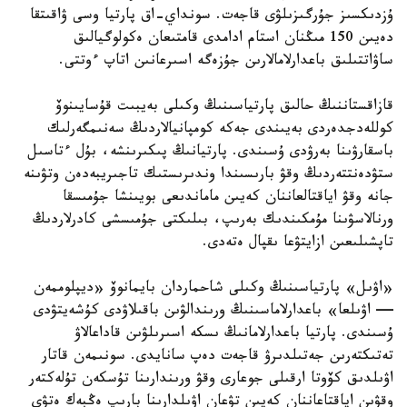
ۇزدىكسىز جۇرگىزىلۋى قاجەت. سونداي-اق پارتيا وسى ۋاقىتقا
دەيىن 150 مىڭنان استام ادامدى قامتىعان ەكولوگيالىق
ساۋاتتىلىق باعدارلامالارىن جۇزەگە اسىرعانىن اتاپ ءوتتى.
قازاقستاننىڭ حالىق پارتياسىنىڭ وكىلى بەيبىت قۇسايىنوۆ
كوللەدجدەردى بەيىندى جەكە كومپانيالاردىڭ سەنىمگەرلىك
باسقارۋىنا بەرۋدى ۇسىندى. پارتيانىڭ پىكىرىنشە، بۇل ءتاسىل
ستۋدەنتتەردىڭ وقۋ بارىسىندا وندىرىستىك تاجىريبەدەن وتۋىنە
جانە وقۋ اياقتالعاننان كەيىن ماماندىعى بويىنشا جۇمىسقا
ورنالاسۋىنا مۇمكىندىك بەرىپ، بىلىكتى جۇمىسشى كادرلاردىڭ
تاپشىلىعىن ازايتۋعا ىقپال ەتەدى.
«اۋىل» پارتياسىنىڭ وكىلى شاحماردان بايمانوۆ «ديپلوممەن
— اۋىلعا» باعدارلاماسىنىڭ ورىندالۋىن باقىلاۋدى كۇشەيتۋدى
ۇسىندى. پارتيا باعدارلامانىڭ ىسكە اسىرىلۋىن قاداعالاۋ
تەتىكتەرىن جەتىلدىرۋ قاجەت دەپ سانايدى. سونىمەن قاتار
اۋىلدىق كۆوتا ارقىلى جوعارى وقۋ ورىندارىنا تۇسكەن تۇلەكتەر
وقۋىن اياقتاعاننان كەيىن تۋعان اۋىلدارىنا بارىپ ەڭبەك ەتۋى