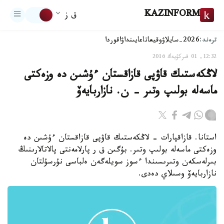
KAZINFORM
ق ز
ترەند:
2026-سايلاۋ
وقيعا
تاعايىنداۋ
اقوردا
12:32, 01 قىركۇيەك 2016
لاڭكەستىك قاۋپى قازاقستان ءۇشىن دە وزەكتى
ماسەلە بولىپ وتىر - ن. نازاربايەۆ
استانا. قازاقپارات - لاڭكەستىك قاۋپى قازاقستان ءۇشىن دە
وزەكتى ماسەلە بولىپ وتىر. بۇگىن ق ر پارلامەنتى پالاتالارىنىڭ
بىرلەسكەن وتىرىسىندا ءسوز سويلەگەن ەلباسى نۇرسۇلتان
نازاربايەۆ وسىلاي دەدى.