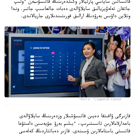
قاتىساتىن ساياسي پارتيالار وكىلدەرىنىڭ قاتىسۋىمەن ءوتىپ
جاتقان تەلەۆيزيالىق سايلاۋالدى دەبات جالعاسىپ جاتىر. وندا
ونلاين داۋىس بەرۋدىڭ ارالىق قورىتىندىلارى جاريالاندى.
Фото: "Седьмой канал"
قازىرگى ۋاقىتقا دەيىن قاتىسۋشىلار وزدەرىنىڭ سايلاۋالدى
باعدارلامالارىن تانىستىرىپ، ءبىلىم بەرۋ جۇيەسىن دامىتۋعا
قاتىستى باستامالارىن ۇسىندى. قازىر دەباتتاردىڭ كەلەسى