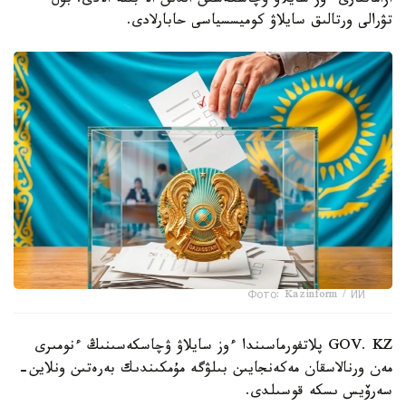
ازاماتتارى ءوز سايلاۋ ۋچاسكەسىن الدىن الا بىلە الادى. بۇل
تۋرالى ورتالىق سايلاۋ كوميسسياسى حابارلادى.
Фото: Kazinform / ИИ
GOV. KZ پلاتفورماسىندا ءوز سايلاۋ ۋچاسكەسىنىڭ ءنومىرى
مەن ورنالاسقان مەكەنجايىن بىلۋگە مۇمكىندىك بەرەتىن ونلاين-
سەرۆيس ىسكە قوسىلدى.