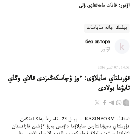
اۆتور: قانات مامەتقازى ۇلى
بيلىك جانە ساياسات
без автора
اۆتور
14:52, 07 تامىز 2026
قۇرىلتاي سايلاۋى: ءوز ۋچاسكەڭىزدى قالاي وڭاي
تابۋعا بولادى
استانا. KAZINFORM - بيىل 23-تامىزعا بەلگىلەنگەن
قۇرىلتاي دەپۋتاتتارىن سايلاۋدا داۋىس بەرۋ ءۇشىن قازاقستان