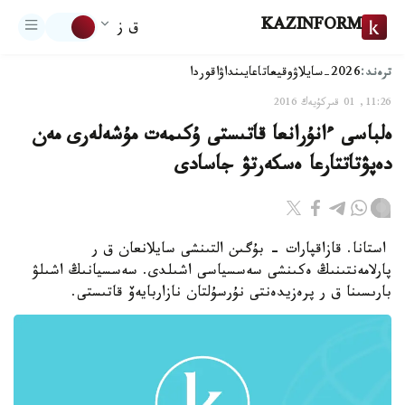
KAZINFORM
ق ز
ترەند:
2026-سايلاۋ
وقيعا
تاعايىنداۋ
اقوردا
11:26, 01 قىركۇيەك 2016
ەلباسى ءانۇرانعا قاتىستى ۇكىمەت مۇشەلەرى مەن
دەپۋتاتتارعا ەسكەرتۋ جاسادى
استانا. قازاقپارات - بۇگىن التىنشى سايلانعان ق ر
پارلامەنتىنىڭ ەكىنشى سەسسياسى اشىلدى. سەسسيانىڭ اشىلۋ
بارىسىنا ق ر پرەزيدەنتى نۇرسۇلتان نازاربايەۆ قاتىستى.