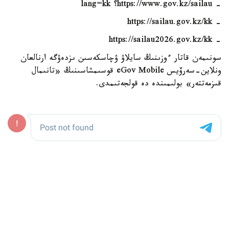
- https://www.gov.kz/sailau؟ lang=kk
- https://sailau.gov.kz/kk
- https://sailau2026.gov.kz/kk
سونىمەن قاتار ءوزىنىڭ سايلاۋ ۋچاسكەسىن ىزدەۋگە ارنالعان
ونلاين-سەرۆيس eGov Mobile قوسىمشاسىنىڭ «تانىمال
قىزمەتتەر» بولىمىندە دە قولجەتىمدى.