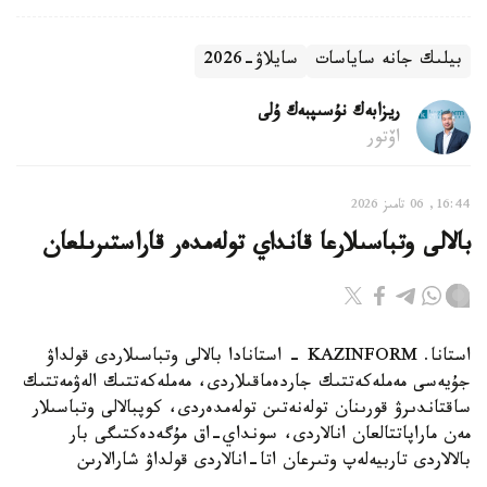
بيلىك جانە ساياسات
سايلاۋ-2026
ريزابەك نۇسىپبەك ۇلى
اۆتور
16:44, 06 تامىز 2026
بالالى وتباسىلارعا قانداي تولەمدەر قاراستىرىلعان
استانا. KAZINFORM - استانادا بالالى وتباسىلاردى قولداۋ
جۇيەسى مەملەكەتتىك جاردەماقىلاردى، مەملەكەتتىك الەۋمەتتىك
ساقتاندىرۋ قورىنان تولەنەتىن تولەمدەردى، كوپبالالى وتباسىلار
مەن ماراپاتتالعان انالاردى، سونداي-اق مۇگەدەكتىگى بار
بالالاردى تاربيەلەپ وتىرعان اتا-انالاردى قولداۋ شارالارىن