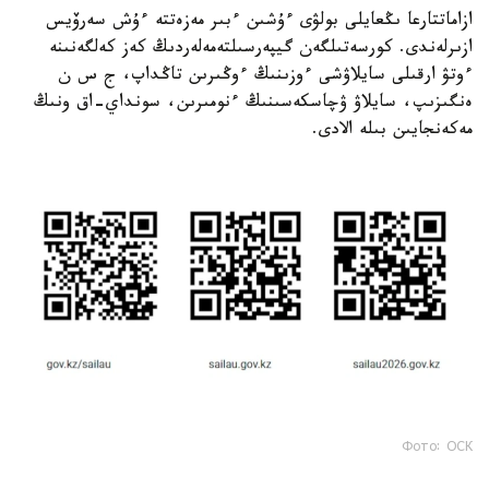
ازاماتتارعا ىڭعايلى بولۋى ءۇشىن ءبىر مەزەتتە ءۇش سەرۆيس
ازىرلەندى. كورسەتىلگەن گيپەرسىلتەمەلەردىڭ كەز كەلگەنىنە
ءوتۋ ارقىلى سايلاۋشى ءوزىنىڭ ءوڭىرىن تاڭداپ، ج س ن
ەنگىزىپ، سايلاۋ ۋچاسكەسىنىڭ ءنومىرىن، سونداي-اق ونىڭ
مەكەنجايىن بىلە الادى.
Фото: ОСК