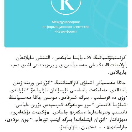
كونستيتۋتسيانىڭ 59-بابىنا سايكەس، التىنشى سايلانعان
پارلامەنتتىڭ ەكىنشى سەسسياسىن ق ر پرەزيدەنتى اشىق دەپ
جاريالادى.
جاڭا سەسسيانى اشىلۋى قازاقستاننىڭ ءانۇرانىن ورىنداۋمەن
باستالدى. مەملەكەت باسشىسى نۇرسۇلتان نازاربايەۆ ءانۇراندى
ءوزى دە قوسىلىپ، بىرگە شىرقادى. سوسىن جاڭا سەسسيانىڭ
اشىلۋىنا قاتىستى ءسوز سويلەۋگە كىرىسپەس بۇرىن ەلباسى
قاتىسىپ وتىرعاندارعا ەسكەرتۋ جاسادى. «ۇكىمەت مۇشەلەرى،
دەپۋتاتتار ءانۇران ايتىلعاندا بىرگە ايتىپ تۇرعانى ءجون بولادى،
جاراسادى»، - دەدى ن. نازاربايەۆ.