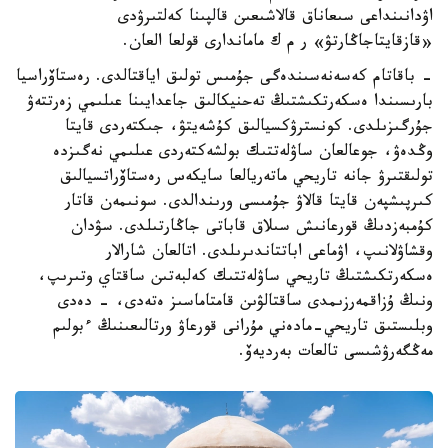
اۋدانىنداعى سىعاناق قالاشىعىن قالپىنا كەلتىرۋدى
«قازقايتاجاڭارتۋ» ر م ك ماماندارى قولعا العان.
- باقاتام كەسەنەسىندەگى جۇمىس تولىق اياقتالدى. رەستاۆراسيا
بارىسىندا ەسكەرتكىشتىڭ تەحنيكالىق جاعدايىنا عىلىمي زەرتتەۋ
جۇرگىزىلدى. كونسترۋكسيالىق كۇشەيتۋ، جىكتەردى قايتا
وڭدەۋ، جوعالعان ساۋلەتتىك بولشەكتەردى عىلىمي نەگىزدە
تولىقتىرۋ جانە تاريحي ماتەريالعا سايكەس رەستاۆراتسيالىق
كىرپىشپەن قايتا قالاۋ جۇمىسى ورىندالدى. سونىمەن قاتار
كۇمبەزدىڭ قورعانىش سىلاق قاباتى جاڭارتىلدى. سۋدان
وقشاۋلانىپ، اۋماعى اباتتاندىرىلدى. اتالعان شارالار
ەسكەرتكىشتىڭ تاريحي ساۋلەتتىك كەلبەتىن ساقتاي وتىرىپ،
ونىڭ ۇزاقمەرزىمدى ساقتالۋىن قامتاماسىز ەتەدى، - دەدى
وبلىستىق تاريحي-مادەني مۇرانى قورعاۋ ورتالىعىنىڭ ءبولىم
مەڭگەرۋشىسى تالعات بەرديەۆ.