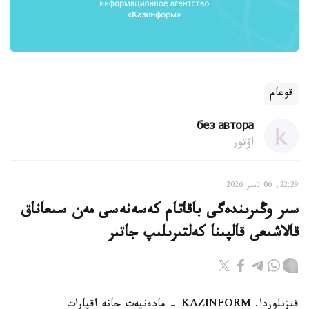
قوعام
без автора
اۆتور
22:29, 06 تامىز 2026
سىر وڭىرىندەگى باقاتام كەسەنەسى مەن سىعاناق
قالاشىعى قالپىنا كەلتىرىلىپ جاتىر
قىزىلوردا. KAZINFORM - مادەنيەت جانە اقپارات