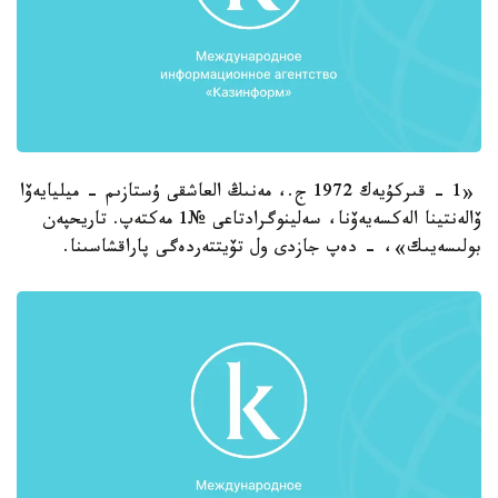
«1 - قىركۇيەك 1972 ج.، مەنىڭ العاشقى ۇستازىم - ميليايەۆا
ۆالەنتينا الەكسەيەۆنا، سەلينوگرادتاعى №1 مەكتەپ. تاريحپەن
بولىسەيىك»، - دەپ جازدى ول تۆيتتەردەگى پاراقشاسىنا.