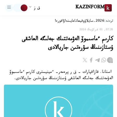
KAZINFORM
ق ز
ترەند:
2026-سايلاۋ
وقيعا
تاعايىنداۋ
اقوردا
07:20, 01 قىركۇيەك 2016
كارىم ءماسىموۆ الەۋمەتتىك جەلىگە العاشقى
ۇستازىنىڭ سۋرەتىن جاريالادى
استانا. قازاقپارات - ق ر پرەمەر- ءمينيسترى كارىم ءماسىموۆ
الەۋمەتتىك جەلىگە العاشقى ۇستازىنىڭ سۋرەتىن جاريالادى.