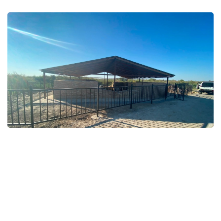
Фото: Қызылорда облыстық тарихи-мәдени мұраны қорғау
орталығы
قوعام