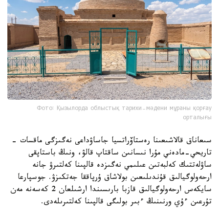
Фото: Қызылорда облыстық тарихи-мәдени мұраны қорғау
орталығы
سىعاناق قالاشىعىنا رەستاۆراتسيا جاساۋداعى نەگىزگى ماقسات -
تاريحي-مادەني مۇرا نىسانىن ساقتاپ قالۋ، ونىڭ باستاپقى
ساۋلەتتىك كەلبەتىن عىلىمي نەگىزدە قالپىنا كەلتىرۋ جانە
ارحەولوگيالىق قۇندىلىعىن بولاشاق ۇرپاققا جەتكىزۋ. جوسپارعا
سايكەس ارحەولوگيالىق قازبا بارىسىندا ارشىلعان 2 كەسەنە مەن
تۇرعىن ءۇي ورنىنىڭ ءبىر بولىگى قالپىنا كەلتىرىلەدى.