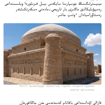
مينيسترلىگىنىڭ جوسپارىنا سايكەس بيىل قىزىلوردا وبلىسىنداعى
رەسپۋبليكالىق ماڭىزى بار تاريحي-مادەني ەسكەرتكىشتەر
رەستاۆراسيادان ءوتىپ جاتىر.
Фото: Қызылорда облыстық тарихи-мәдени мұраны
қорғау орталығы
قازالى اۋدانىنداعى باقاتام كەسەنەسى مەن جاڭاقورعان