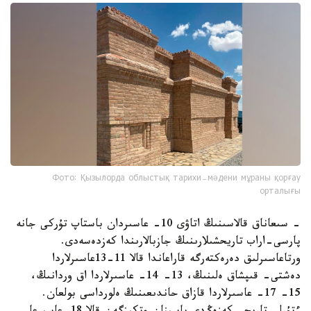
Фото: Қызылорда облыстық тарихи-мәдени мұраны қорғау
орталығы
- سىعاناق قالاسىنىڭ اتاۋى 10- عاسىردان باستاپ تۇركى جانە
پارسى-اراب تاريحشىلارىنىڭ جازبالارىندا كەزدەسەدى.
ورتاعاسىرلىق دەرەكتەرگە قاراعاندا قالا 11-13عاسىرلاردا
دەشتى- قىپشاق ەلىنىڭ، 13- 14- عاسىرلاردا اق وردانىڭ،
15- 17- عاسىرلاردا قازاق حاندىعىنىڭ ەلورداسى بولعان.