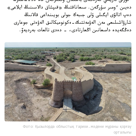
ءتۇرلى تاريحي كەزەڭدى باسىنان وتكىزگەن قالا 18-عاسىرعا
دەيىن ءومىر سۇرگەن. سىعاناقتىڭ «قىپشاق دالاسىنىڭ ايلاعى»
دەپ اتالۋى ايگىلى ۇلى جىبەك جولى بويىنداعى قالانىڭ
شارۋاشىلىعى مەن الەۋمەتتىك-ەكونوميكالىق الەۋەتى جوعارى
دەڭگەيدە دامىعانىن اڭعارتادى، - دەدى تالعات بەرديەۆ.
Фото: Қызылорда облыстық тарихи-мәдени мұраны қорғау
орталығы