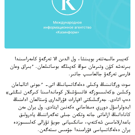
كەيبىر مالىمەتتەر بويىنشا، ول الدىن الا تەرگەۋ كامەراسىندا
بىرنەشە كۇن وتىرعان سوڭ كەپىلگە بوساتىلعان. ءبىراق وعان
قارسى تەرگەۋ جالعاسىپ جاتىر.
سوت ورگانىنىڭ وكىلى دەلەگاتسيانىڭ اتى- ءجونى اتالماعان
وكىلىن «كەلىسسوزگە قاتىسۋشىلار كومانداسىنا كىرگەن تىڭشى»
دەپ اتادى. جەرگىلىكتى اقپارات قۇرالدارى ۇستالعان ادامنىڭ
ابدولراسۋل دورري ەسفاحاني ەكەنىن ايتادى. ول يران مەن
كانادانىڭ ازاماتى جانە وتكەن جىلى تەگەراننىڭ يادرولىق
باعدارلاماسىن شەكتەپ، سانكسيانى جويۋ تۋرالى كەلىسسوزدە
يران دەلەگاتسياسى قۇرامىندا جۇمىس ىستەگەن.