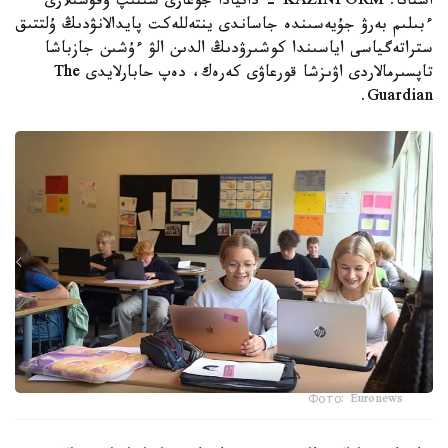
استانا. KAZINFORM - دانيادا جوعارى سىنىپ وقۋشىلارى
ءبىلىم بەرۋ جۇيەسىندە جاساندى ينتەللەكت پايدالانۋدىڭ ۇلتتىق
ستراتەگياسى اياسىندا كوشىرۋدىڭ الدىن الۋ ءۇشىن جازباشا
تاپسىرمالاردى اۋىزشا قورعاۋى كەرەك، دەپ حابارلايدى The
Guardian.
Фото: Euronews