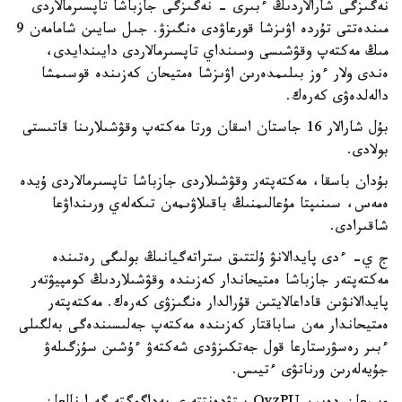
نەگىزگى شارالاردىڭ ءبىرى - نەگىزگى جازباشا تاپسىرمالاردى
مىندەتتى تۇردە اۋىزشا قورعاۋدى ەنگىزۋ. جىل سايىن شامامەن 9
مىڭ مەكتەپ وقۋشىسى وسىنداي تاپسىرمالاردى دايىندايدى،
ەندى ولار ءوز بىلىمدەرىن اۋىزشا ەمتيحان كەزىندە قوسىمشا
دالەلدەۋى كەرەك.
بۇل شارالار 16 جاستان اسقان ورتا مەكتەپ وقۋشىلارىنا قاتىستى
بولادى.
بۇدان باسقا، مەكتەپتەر وقۋشىلاردى جازباشا تاپسىرمالاردى ۇيدە
ەمەس، سىنىپتا مۇعالىمنىڭ باقىلاۋىمەن تىكەلەي ورىنداۋعا
شاقىرادى.
ج ي- ءدى پايدالانۋ ۇلتتىق ستراتەگيانىڭ بولىگى رەتىندە
مەكتەپتەر جازباشا ەمتيحاندار كەزىندە وقۋشىلاردىڭ كومپيۋتەر
پايدالانۋىن قاداعالايتىن قۇرالدار ەنگىزۋى كەرەك. مەكتەپتەر
ەمتيحاندار مەن ساباقتار كەزىندە مەكتەپ جەلىسىندەگى بەلگىلى
ءبىر رەسۋرستارعا قول جەتكىزۋدى شەكتەۋ ءۇشىن سۇزگىلەۋ
جۇيەلەرىن ورناتۋى ءتيىس.