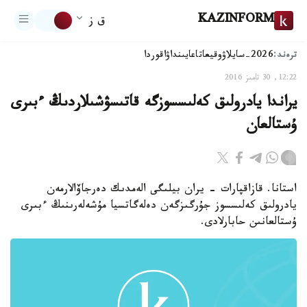
KAZINFORM
ق ز
ترەند:
2026-سايلاۋ
وقيعا
تاعايىنداۋ
اقوردا
12:22, 30 تامىز 2016
يراندا يادرولىق كەلىسسوزگە قاتىسۋشىلاردىڭ ءبىرى
ۇستالعان
استانا. قازاقپارات - يران بيلىگى الەمدىك دەرجاۆالارمەن
يادرولىق كەلىسسوز جۇرگىزگەن دەلەگاتسيا مۇشەلەرىنىڭ ءبىرى
ۇستالعانىن حابارلادى.