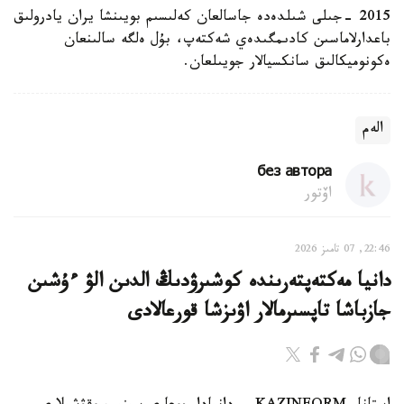
2015 -جىلى شىلدەدە جاسالعان كەلىسىم بويىنشا يران يادرولىق
باعدارلاماسىن كادىمگىدەي شەكتەپ، بۇل ەلگە سالىنعان
ەكونوميكالىق سانكسيالار جويىلعان.
الەم
без автора
اۆتور
22:46, 07 تامىز 2026
دانيا مەكتەپتەرىندە كوشىرۋدىڭ الدىن الۋ ءۇشىن
جازباشا تاپسىرمالار اۋىزشا قورعالادى