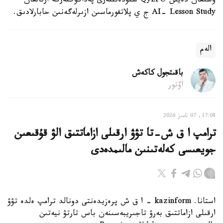
وسىعان دەيىن QyzPU ستۋدەنتتەرى پەداگوگتەرگە ارنالعان
AI- Lesson Study ج ي پلاتفورماسىن ازىرلەگەنىن حابارلادىق.
الەم
باقىتجول كاكەش
اۆتور
17:08, 07 تامىز 2026
ترامپ ا ق ش-تا تۋۋ ارقىلى ازاماتتىق الۋ قۇقىعىن
جويعىسى كەلەتىنىن مالىمدەدى
استانا. kazinform - ا ق ش پرەزيدەنتى دونالد ترامپ ەلدە تۋۋ
ارقىلى ازاماتتىق بەرۋ تاجىريبەسىنەن باس تارتۋ نيەتىن