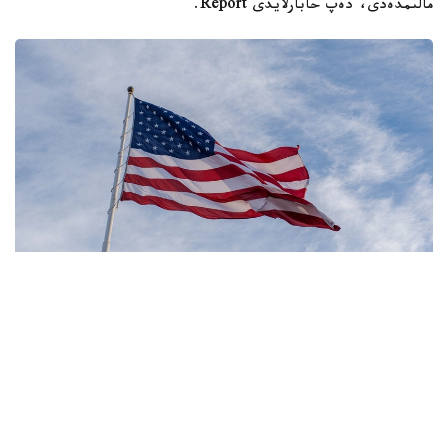
مالىمدەدى، دەپ حابارلايدى Report.
Фото: Pexels
- مەنىڭ ويىمشا، تۋۋ ارقىلى ازاماتتىق بەرىلەتىن الەمدەگى
جالعىز ەل - ءبىز. ءبىز بۇل تاجىريبەنى توقتاتامىز، - دەدى
ترامپ.