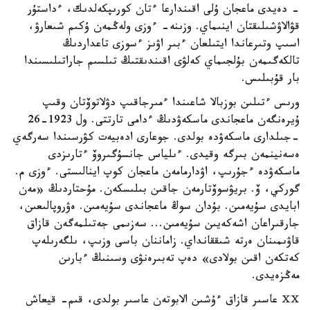
- دەيدى ماعجان ۇلى اقىندارعا ءتان كورىپكەلدىك، ءداستۇر
قۋالاۋشىلىقتان اينىماي. وزىنە- ءوزى ولەڭمەن ۇكىم شىعارۋ،
اسىپ وتىرعاندا ايتىلعان ءبىر اۋىز ءسوزى تاعداردىڭ
تالكەگىمەن بۇلجىماي كەلۋى اقىندىقتىڭ تىلسىم جاراتىلىسىندا
بار قۇبىلىس.
ورىس ءتىلىن بوزبالا شاعىندا ءمىرجاقىپ دۋلاتوۆتان وقىپ
ۇيرەنگەن ماعجاندى ماسكەۋدىڭ ءدامى تارتتى. ول 1923-26
-جىلدارى ماسكەۋدە بولدى. جوعارى ادەبيەت كۋرسىندا سەرگەي
ەسەنينمەن بىرگە وقيدى. ءىلياس جانسۇگىروۆ ءتارىزدى
ماسكەۋدە ءجۇرىپ، اۋدارمامەن ماعجان كوپ اينالىستى. ءوزى م.
گوركي، ۆ. بريۋسوۆتارمەن جاقىن بىلىسكەن. مۇحتاردىڭ «مەن
ابايدى سۇيەمىن. بۇدان سوڭ ماعجاندى سۇيەمىن. ەۋروپالىعىن،
جارقىراعان اشەكەيىن سۇيەمىن... سەزىمى جەتىلمەگەن قازاق
قاۋىمىنان ەرتە شىققانداي. زاماننان باسى وزىپ، ىلگەرىلەپ
كەتكەن اقىن بولادى» دەپ تەبىرەنۋى وسىنىڭ ءبارىن
مەڭزەيدى.
ⅩⅩ عاسىر قازاق ءۇشىن الابوتەن عاسىر بولدى، قىم- قيعاش