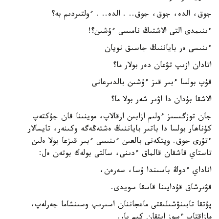
جوق، الدە، جوق، جوق.. . الدە.. . ءولتىردىم بە؟
ءىنىمدى التى الاشتىڭ نامىسى ءۇشىن؟!
ءىنىسى ەر باياننىڭ جاسىق نويان
اتادان ازىپ تۋعان دەر بولار ما؟
قۇپ بولسا ءبىر قىز ءۇشىن بالدىرعانى
الاشقا بۇدان دا اۋىر شەر بولا ما؟
جان توزگىسىز ءولىم ازابىن ارقالاپ، موينىنا قان جۇكتەپ
كۇناھار بولسا دا باتىر باياننىڭ ەشتەڭەگە وكىنەر، تايسالار
ءتۇرى جوق. ويتكەنى بالعىن ءىنىسى ءبىر قىزعا بولا ەلىن
تاستاي قاشقان قالماق ءدىنى، سالتى بولەك بوتەن ەل:
اناداي ءدوڭ باسىندا ۇسا، سەرەن،
قۋىرشاق قۇدايىنا قاسقا سويدى.
پۇتقا تابىنۋشىلىقتى ماعجاننان اسىرىپ وسىنشاما جەرلەپ،
مازاقتاپ ءسوز ايتقان كىم بار.