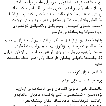
دۇربەلەڭگە، تراگەدياعا تولى ءدۇبىرلى عاسىر بولدى. الاش
زيالىلارىنىڭ باعى ورلەگەن كەزى عاسىردىڭ باسى، كىندىك
ازيادان شىققان حالىقتاردىڭ اراسىندا ىلگەرى كەتىپ، بۇراتانا
سانالعان ۇلتتان سونشالىق تەگەۋىرىندى، وقىمىستى توپتىڭ
ءوسىپ شىعۋى كەيىننەن يمپەريالىق رەاكسيالىق كۇشتەردى
رەپرەسسياعا يتەرمەلەگەنى داۋسىز.
وتارشىلدىق بۇعاۋ ۇلتتىق سانانى وياتتى. «ويان، قازاق!» دەپ
جار سالدى ءمىرجاقىپ دۋلاتوۆ. «ماسا» بولىپ ىزىڭدايدى
احمەت بايتۇرسىن ۇلى، ءبىراق بارىنەن دە اسىرىپ ايتقان نەبارى
27 جاسىندا باقيلىق بولعان قازاقتىڭ ۇلى اقىنى سۇلتانماحمۇت
ەدى:
قاراڭعى قازاق كوگىنە،
ورمەلەپ شىعىپ كۇن بولام!
حالىقتىڭ باعى جانۋىن اڭساعان وسى تاقىلەتتەس ارمان-
مۇددەسىن «كۇنشىعىس» اتتى ولەڭىندە ماعجان جالعايدى.
ازاماتتىق ليريكاسىندا ماعجاننىڭ اسقان ۇلتشىلدىعى،