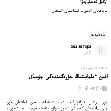
ايگۇل كەمەلبايەۆا
«ماعجان الەمى» كىتابىنان الىنعان
مادەنيەت
без автора
اۆتور
08:12, 09 تامىز 2026
اقىن ءىلياستىڭ جۇرەگىندەگى جۇمباق
نۇر-سۇلتان. قازاقپارات - ءىلياستىڭ اقىندىعىن باعالاعان جۇرت
ونى «ابايدان كەيىنگى ءسوز سۇلۋىنىڭ شەبەرى» دەپ ءجۇردى.