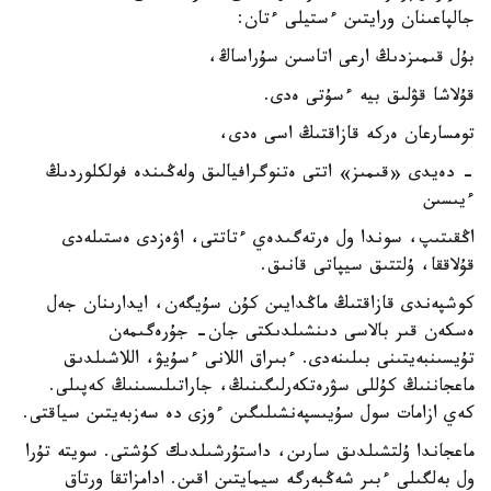
جالپاعىنان ورايتىن ءستيلى ءتان:
بۇل قىمىزدىڭ ارعى اتاسىن سۇراساڭ،
قۇلاشا قۋلىق بيە ءسۇتى ەدى.
تومسارعان ەركە قازاقتىڭ اسى ەدى،
- دەيدى «قىمىز» اتتى ەتنوگرافيالىق ولەڭىندە فولكلوردىڭ
ءيىسىن
اڭقىتىپ، سوندا ول ەرتەگىدەي ءتاتتى، اۋەزدى ەستىلەدى
قۇلاققا، ۇلتتىق سيپاتى قانىق.
كوشپەندى قازاقتىڭ ماڭدايىن كۇن سۇيگەن، ايدارىنان جەل
ەسكەن قىر بالاسى دىنشىلدىكتى جان- جۇرەگىمەن
تۇيسىنبەيتىنى بىلىنەدى. ءبىراق اللانى ءسۇيۋ، اللاشىلدىق
ماعجاننىڭ كۇللى سۋرەتكەرلىگىنىڭ، جاراتىلىسىنىڭ كەپىلى.
كەي ازامات سول سۇيىسپەنشىلىگىن ءوزى دە سەزبەيتىن سياقتى.
ماعجاندا ۇلتشىلدىق سارىن، داستۇرشىلدىك كۇشتى. سويتە تۇرا
ول بەلگىلى ءبىر شەڭبەرگە سيمايتىن اقىن. ادامزاتقا ورتاق