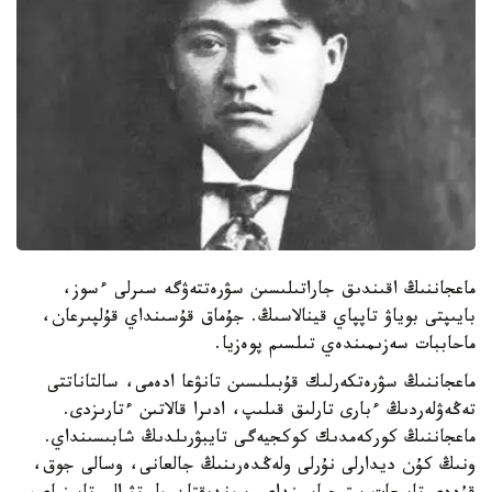
ماعجاننىڭ اقىندىق جاراتىلىسىن سۋرەتتەۋگە سىرلى ءسوز،
بايىپتى بوياۋ تاپپاي قينالاسىڭ. جۇماق قۇسىنداي قۇلپىرعان،
ماحاببات سەزىمىندەي تىلسىم پوەزيا.
ماعجاننىڭ سۋرەتكەرلىك قۇبىلىسىن تانۋعا ادەمى، سالتاناتتى
تەڭەۋلەردىڭ ءبارى تارلىق قىلىپ، ادىرا قالاتىن ءتارىزدى.
ماعجاننىڭ كوركەمدىك كوكجيەگى تايبۋرىلدىڭ شابىسىنداي.
ونىڭ كۇن ديدارلى نۇرلى ولەڭدەرىنىڭ جالعانى، وسالى جوق،