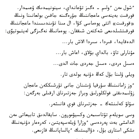
ءشول مەن ءولىم - ەگىز تۋعانداي، سينونيمدىك ۇعىمدار.
قورقىت بەينەسى ماعجاننىڭ جۇرەگىنە جاقىن بولعانىنا ونىڭ
«قورقىت» اتتى پوەماسى كۋا، ال مىنا تۋىندىسىندا ماعجاننىڭ
قورقىتشىلدىعى شەكتەن شىققان. پوەمانىڭ نەگىزگى لەيتموتيۆى:
الدەقايدا، قىردا، سىردا الاش بار...
مۇنارلى تاۋ، بالداي بۇلاق، اعاش بار...
ەسىل ەردى، ەسىل جەردى جات الدى...
ويلى ۇلىنا بۇل كەڭ دۇنيە بولدى تار.
ءوز زامانىنىڭ سۇرقيا ۋىتىنان جانى تۇرشىككەن ماعجان
زۇلىمدىقتى فولكلورلىق وبراز جەزتىرناق ارقىلى بەرگەن:
سۇلۋ كەلىنشەك - جەزتىرناق قوي قانىشەر.
وسى سويلەم تۇتاسىمەن وكسيۋمورون. سايقالدىق تابيعاتى مەن
الدامشى بەت پەردەسى ءوزارا ۇيلەسپەيتىن، كەرەعار دۇنيەنىڭ
ىشكى استارى بۇل، دۋاليستىك ءپالساپانىڭ قازىعى.