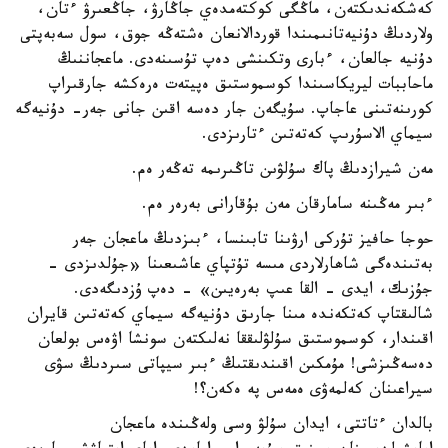
كەشكەندىكتەن، ماڭگى كوكتەمدەي جاڭارۋ، جاڭعىرۋ ءتان،
ولاردىڭ دۇنيەتانىمىندا قوردالانعان ەشتەڭە جوق، سول سەبەپتى
دۇنيە جالعان، ءبارى وتكىنشى دەپ تۇسىنەدى. ماعجاننىڭ
ماحاببات ليريكاسىندا كوسموستىق ەپيتەت ەرەكشە جارقىراپ
كورىنەتىنى عاجاپ. سۇيگەن جار دەسە اقىن جانى جەر- دۇنيەگە
سيماي الاسۇرىپ كەتەتىن ءتارىزدى.
مەن شيرازدىڭ پاك سۇلۋىن تاڭىرىمە تەڭەر ەم.
ءبىر مەڭىنە سامارقان مەن بۇقارانى بەرەر ەم.
حوجا حافيز تۇركى ارۋىنا تابىنسا، ءبىزدىڭ ماعجان جەر
بەتىندەگى شاھارلاردى مىسە تۇتپاي عاشىعىنا «جۇلدىزدى -
جۇزىك، ايدى - القا عىپ بەرەيىن» - دەپ ۇزدىگەدى.
شالىقتاپ كەتكەندە مىنا جارىق دۇنيەگە سيماي كەتەتىن قايران
اقىندار، كوسموستىق سۇلۋلىققا نەلىكتەن سونشا اۋەس بولعان
دەسەڭىزشى! مۇمكىن اقىندىقتىڭ ءبىر سيپاتى سىردىڭ سۋى
سيراعىنان كەلمەۋى ەمەس پە ەكەن؟!
بالدان ءتاتتى، ايدان سۇلۋ وسى ولەڭىندە ماعجان