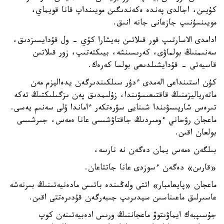
كۇيىن، اجالدى پەندە ەكەندىگىن مويىنداپ قانا قويماي،
مويىنسۇنىپ جازعانى جانە انىق.
ادامدى الاسارتىپ قور قىلاتىن بەيشارا كۇي - ول قۇدايسىزدىق،
سەنىمنىڭ بولماۋى، كەرىسىنشە، بيىكتەتىپ، زور قىلاتىن
قاسيەتى - قۇدايشىلدىعى بولسا كەرەك.
كۇن استىنداعى الەمدى ءدۇر سىلكىندىرگەن يدەاليزم مەن
ماتەرياليزمنىڭ قاقتىعىسۋىندا، زۇلىمدىق پەن ىزگىلىكتىڭ تەكە
تىرەس شارپىسۋىندا شىنايى سۋرەتكەر ءاماندا ۇلى سەنىم يەسى.
ماعجان رۋحاني ءومىردىڭ جاقتاۋشىسى عانا ەمەس، جىرشىسى
بولعان اقىن.
بىلگەن ەمەس يمان دەگەن نە نارسە،
«قارىن» دەگەن ءسوزدى عانا جاتتاعان.
ماعجان «پايعامبار» اتتى ولەڭىندە باتىس مادەنيەتىنىڭ بىرنەشە
عاسىرلىق ماعىناسىن سيدىرىپ جىبەرگەن قۇدىرەتتى اقىن.
جۇسىپبەك ايماۋىتوۆ ماعجاننىڭ ورىس ادەبيەتىنەن كوپ