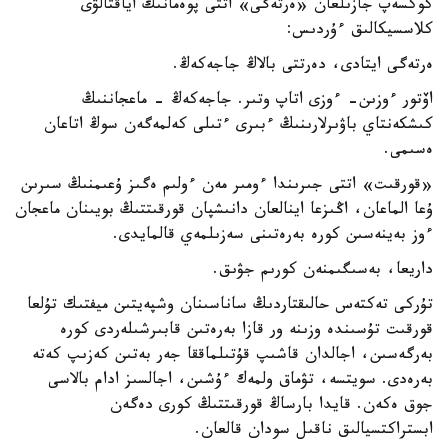
كوكسەپ جازىلعان «ەرتەگى» اتتى پوەمانىڭ اياقتالۋى
كلاسسيكالىق ءۇردىس:
ەرتەگى ايتادى، دەرتتى بالاڭ جاجەكەڭ.
اۆتور ءوزىن- ءوزى اتاپ وتىر. جاجەكەڭ - ماعجاننىڭ
كىشكەنتاي باۋىرلارىنىڭ ءبىرى ءتىلى كەلمەگەن سوڭ اتاعان
ەسىمى.
«قورقىت» اتتى جىرىندا ءومىر مەن ءولىم ەگىز ۇعىمنىڭ سىرىن
ۇعا الماعان، اڭىزعا اينالعان دانىشپان قورقىتتىڭ بويىنان ماعجان
ءوز بەينەسىن كورە بەرەتىنى سەزىلمەي قالمايدى.
داريعا، بەسىگىمنەن كورىم جۋىق.
تۇركى تەكتەس حالىقتاردىڭ ساناسىنان وشپەيتىن ميفتىك تۇلعا
قورقىت تۇسىندە وزىنە ور قازا بەرەتىن قابىرشىلەردى كورە
بەرگەسىن، اجالدان قاشىپ قۇتىلماققا جەر بەتىن كەزىپ كەتە
بەرەدى. سويتسە، تۋماق ولمەك ءۇشىن، اجالسىز ادام بالاسى
جوق ەكەن. قايدا بارساڭ قورقىتتىڭ كورى دەگەن
ابستراكتسيالىق ناقىل سودان قالعان.