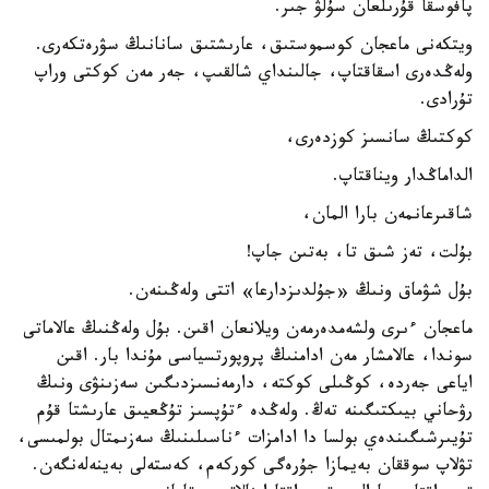
پافوسقا قۇرىلعان سۇلۋ جىر.
ويتكەنى ماعجان كوسموستىق، عارىشتىق سانانىڭ سۋرەتكەرى.
ولەڭدەرى اسقاقتاپ، جالىنداي شالقىپ، جەر مەن كوكتى وراپ
تۇرادى.
كوكتىڭ سانسىز كوزدەرى،
الداماڭدار ويناقتاپ.
شاقىرعانمەن بارا المان،
بۇلت، تەز شىق تا، بەتىن جاپ!
بۇل شۋماق ونىڭ «جۇلدىزدارعا» اتتى ولەڭىنەن.
ماعجان ءىرى ولشەمدەرمەن ويلانعان اقىن. بۇل ولەڭنىڭ عالاماتى
سوندا، عالامشار مەن ادامنىڭ پروپورتسياسى مۇندا بار. اقىن
اياعى جەردە، كوڭىلى كوكتە، دارمەنسىزدىگىن سەزىنۋى ونىڭ
رۋحاني بيىكتىگىنە تەڭ. ولەڭدە ءتۇپسىز تۇڭعيىق عارىشتا قۇم
تۇيىرشىگىندەي بولسا دا ادامزات ءناسىلىنىڭ سەزىمتال بولمىسى،
تۋلاپ سوققان بەيمازا جۇرەگى كوركەم، كەستەلى بەينەلەنگەن.