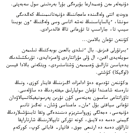
دۇنيەلەر مەن ۇعىمدارعا بۇيرەگى بۇرا بەرەتىنى سول سەبەپتى.
«وت» اتتى ولەڭىندە ماعجاننىڭ دۇنيەتانىمىنىڭ كەڭدىگى
سونشا، ءپالساپاسىنىڭ نەشە اتاسى وسى ولەڭنىڭ ءون بويىنا
سيىپ تا، جاراسىپ تا تۇرعانى تاڭ قالدىرادى.
كۇننەن تۋعان بالامىن...
ءبىرتۇرلى قىزىق. بال ءتىلدى بالعىن بوبەكتىڭ تىلىمەن
سويلەيدى اقىن، ال ۇلى مۇراتتاردى ۋاعىزدايدى، تۇرىكشىلدىك
يدەياسىن تازالىق ۇعىمىمەن ۇشتاستىردى، ويتكەنى بالادا قيسىن
(لوگيكا) كۇشتى.
«كۇننەن تۋدىم» دەۋ ادامزات اڭىزىنىڭ قاينار كوزى، ونىڭ
نارەستە شاعىندا تۋعان سوليارلىق ميفتەردىڭ دە ساۋلەسى.
تاۋراتتاعى سامسون بەينەسى كۇن نۇرىن پەرسونيفيكاتسيالاۋدان
تۋعانى سياقتى بۇل ءمان- ماعىناسى ۇشان- تەڭىز تانىم
دۇنيەسى، ەجەلگى زورواستريزم دىنىندەگى وتقا تابىنۋشىلاردىڭ
گيمنى دەسە دە لايىق، كونە تۇركى تايپالارىنىڭ شارتاراپقا
تارالۋى دەسە دە ارتىعى جوق، قاتپار- قاباتى كوپ، كوركەم