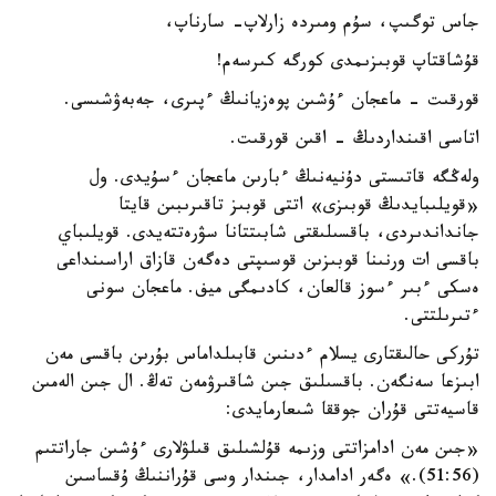
جاس توگىپ، سۇم ومىردە زارلاپ- سارناپ،
قۇشاقتاپ قوبىزىمدى كورگە كىرسەم!
قورقىت - ماعجان ءۇشىن پوەزيانىڭ ءپىرى، جەبەۋشىسى.
اتاسى اقىنداردىڭ - اقىن قورقىت.
ولەڭگە قاتىستى دۇنيەنىڭ ءبارىن ماعجان ءسۇيدى. ول
«قويلىبايدىڭ قوبىزى» اتتى قوبىز تاقىرىبىن قايتا
جانداندىردى، باقسىلىقتى شابىتتانا سۋرەتتەيدى. قويلىباي
باقسى ات ورنىنا قوبىزىن قوسىپتى دەگەن قازاق اراسىنداعى
ەسكى ءبىر ءسوز قالعان، كادىمگى ميف. ماعجان سونى
ءتىرىلتتى.
تۇركى حالىقتارى يسلام ءدىنىن قابىلداماس بۇرىن باقسى مەن
ابىزعا سەنگەن. باقسىلىق جىن شاقىرۋمەن تەڭ. ال جىن الەمىن
قاسيەتتى قۇران جوققا شىعارمايدى:
«جىن مەن ادامزاتتى وزىمە قۇلشىلىق قىلۋلارى ءۇشىن جاراتتىم
(51:56).» ەگەر ادامدار، جىندار وسى قۇراننىڭ ۇقساسىن