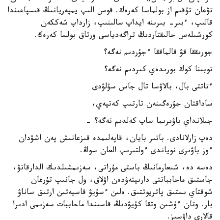
تۋعان تۇقىم از بولماسا كەرەك. قوس الىپ يمپەريانىڭ قىسپاعىندا
قالىپ، ءبىر- بىرىنە ايداپ سالىنىپ، زارداپ شەككەن
كورشىلەس حالىقتاردىڭ تراگەدياسى ورتاق بولسا كەرەك.
جورىققا قۋ قالماققا ءجۇردىم نەگە؟
توبىنا كوك بورىدەي كىردىم نەگە؟
ءتاتتى بال، بالاۋسا تال جاس سۇلۋدى
ساداقتان جۇرەگىنەن تارتىپ كەتپەي،
جىلانداي باۋىرىما ساپ كەلدىم نەگە؟ -
دەپ زارلانادى. باتىر بايان، قاپەلىمدە قىزعانىش پەن اشۋدان
ءوز باۋىرى نوياندى ءولتىرىپ العان سوڭ.
دەسە دە، شىعارمانىڭ باستى مۇراتى، سەزىمشىلدىك الدارقاتۋ،
جاستىق ماحابباتتى دارىپتەۋدەن اۋلاق، ول جانىپ تۇرعان
شوقتاي ىستىق پاتريوتتىق. ەلىن ءسۇيۋ قاسيەتىن ارتىق ساناۋ
بار. وتان ءۇشىن وتقا كۇيۋدىڭ قاسىندا ماحاببات سەزىمى ادىرا
قالارى داۋسىز.