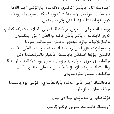
ءبىزدىڭ اتا- بابامىز ءتاڭىرى دەگەندە جاراتۋشى ءبىر اللاعا
سيىنعان، سونىسى راسىندا دا ءدوپ كەلگەن جوق پا، پۇتقا،
كوپ قۇدايعا تابىنۋشىلىقتى ولار بىلمەگەن.
پوەمانىڭ سوڭى - ەرەن ەرلىكتىڭ گيمنى. ابىلاي بىتىمگە كەلىپ
كەرى قايتقاندا، باتىر بايان تاڭداپ العان ءجۇز جىگىتپەن
«ابىلايلاپ!» جاۋعا تيەدى. ماعجان سونشالىق تەرەڭ
پسيحوليزمگە قۇرىلعان رەاليستىك بەينە سومداي العان. قاندى
قانمەن جۋۋعا اسىققان باياننىڭ جانقيار باتىرلىعىندا ەش
جالعاندىق جوق. سول ديناميزمدى، سول رومانتيكالىق سارىننىڭ
رەاليستىك سارىنعا اۋىسۋ عاجايىبىن ماعجان جانىن سالىپ
توگىلتە، شەبەر سۋرەتتەيدى.
ماعجاننىڭ ءبىر جانى جەلدە بايلانعانداي، كۇللى پوەزياسىندا
جەلگە جان سالۋ بار.
قۇشاقتاپ اق سەلەۋدى جىلادى جەل،
ءوزىنىڭ قاسىرەت جىرىن قوڭىراۋلاتىپ.