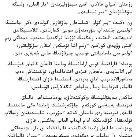
رۋحتان اسپاي قالادى. اقىن سيمۆوليزمنەن ءنار العان، ولىمگە
سۇقتانۋىنان ءبىر تىنبايدى.
ون ەكىدە ءبىر گۇلى اشىلماعان جاۋقازىن گۇلدەي ەكى جاستىڭ
ءولىمىن جالىنداپ سۋرەتتەۋى سونى اڭعارتادى. كلاسسيكالىق
ادەبيەتتە، البەتتە، ولەڭنىڭ تۋۋىنا تراگەديا سەبەپ. ەجەلگى ريم
اقىنى وۆيدي كوركىن ءولىم اشا تۇسكەن اسقان سۇلۋلىقتى،
ءولىم مەن ماحابباتتى قوسىپ جىرلاۋدىڭ حاس شەبەرى ەدى.
پوەمادا قازاقتىڭ قوس ازاماتىنىڭ وبالىنا قالعان قالماق قىزىنىڭ
اتى اتالمايدى. ماعجان قىزدى اقشاماڭداي، تولقىنشاش دەپ
مەتافورالاندىرىپ اتاي بەرەدى. اسىلىندا قازاق اقىندارىنىڭ
قالماق قىزدارىنا وسال بولماعى تاڭقالارلىق قۇبىلىس.
ساكەن سەيفۋلليننىڭ «كوكشەتاۋ» پوەماسىنداعى قالماق
قىزىنىڭ بەينەسى كوركەم. جاۋگەرشىلىك زاماندا ەكى حالىقتىڭ
قاندى قىرعىنداردى باستان كەشە ءجۇرىپ، شابىندىقتان ولجالاپ
قۇلدىققا، كۇڭدىككە ادام ايداپ العانى بەلگىلى. قازاق
پوەزياسىندا ايەل زاتىنا كەلگەندە قالماقشىلدىق بار. «ەجەلگى
دۇشپان ەل بولماس» دەگەندى ەسكەرمەيدى، ءسىرا، قالماقتان