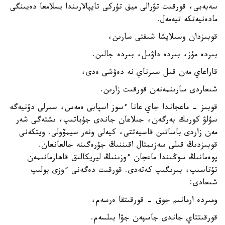
سەبەبى، قورقىت تۋرالى ميف تۇركى تايپالارىندا يسلامعا دەيىنگى
مادەنيەتكە تيەمەل.
قوبىزدان وسىلايشا شىقتى سارىن،
بىردە مۇز، بىردە داۋىل، بىردە جالىن.
قاراعاي مەن قىل سىرناي نە دەۋشى ەدى،
شىعاردى سارىنمەنەن قورقىت زارىن.
قوبىز - ماعجاندا جاي عانا ءسوز اسپابى ەمەس، سىرلى دۇنيەگە
سۇلۋ كورىك بەرگەن، جىلاعان جاندى جۇباتىپ، ىشتەگى شەر
مەن زاردى باساتىن قاسيەتتى، كيەلى ونەر سيمۆولى. ويتكەنى
قوبىزدىڭ قىلى سەزىمتال اقىننىڭ جۇرەگىنە جالعانعان.
پوەمانىڭ سوڭىندا ماعجان ءوزىنىڭ ليريكالىق قاھارمانىمەن
تۇتاسىپ، بىرىگىپ كەتەدى. قورقىت دەگەنى ءوزى بولىپ
شىعادى:
ومىردە ارمانىم جوق - قورقىتقا ەرسەم،
قورقىتتاي جاندى جاسپەن جۋا بىلسەم.