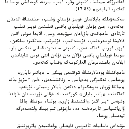
كەلتىرۋگە جيىلسا، ءتىپتى ولار، ءبىر- بىرىنە كومەكشى بولسا دا
كەلتىرە المايدى» (17:88).
سەكسەۋىلگە بايلانعان قوبىز قۇستاي ۇشىپ، جىلقىنىڭ الدىنان
جەتەدى، جىن بۋعان قويلىباي باقسى قىلىشىن قوبىز قىلىپ
تارتادى. ماعجاندى باۋراعان سيۋجەت وسى، الايدا سونى اقىن
قالايشا نوسەرلەتىپ، قۇيىنداتىپ، قۇتىرتىپ جەتكىزە بىلگەن.
ءوزى كورىپ كەلگەندەي، ءتىپتى جىنداردىڭ اتى تەگىس بار،
سوندا قويلىباي باقسى قۇلان مەن تۇلەن اتتى قوس شايتاندى
ايلامەن باعىندىرعان الداركوسەگە ۇقساپ كەتەدى.
ماعجاننىڭ پوەمالارىنىڭ شوقتىعى بيىگى - «باتىر بايان»
پوەماسى. نەگىزگى يدەياسى - وتانشىلدىق، ەلىن ءسۇيۋ جانە
«جاتقا ۇرپاق بەرمەڭىز!» دەگەن بابالار وسيەتى. تۇپتەپ
كەلگەندە «باتىر بايان» كوركەمدىك قۋاتى تۇرعىسىنان قازاقتا
وشپەس ءبىر اڭىز «اڭشىنىڭ زارى» بولسا، سونىڭ جاڭا
ۆارياتسياسى تارىزدەنسە دە، مازمۇنى تىم بيىك ولشەمدەرگە
تيەسىلى پوەما.
مۇنداعى ماحاببات تاقىرىبى قايعىلى بولعانىمەن پاتريوتتىق