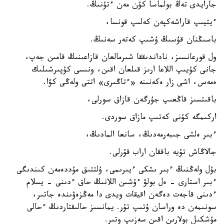
جارايدى تەڭ بولماسا كۇن مەن ءتۇنىڭ.
ءيتيىپ قاراشەكپەن كەلىپ قونسا،
باسىڭنان قۇسىڭ ۇشىپ كەتەر سەنىڭ.
ول قورعانسىز، ناداندىققا شىرمالعان قازاعىنىڭ قامىن جەپ،
جانى كۇيىپ اللاعا ارىز قىلعان اقىن، ونىسى كۇپىرشىلىك
ەمەس، اشى زار ەكەنىنە «ءتاڭىرى» اتتى ولەڭى كۋا.
باقىتسىز قاڭعىپ جۇرگەن قازاق سورلى،
اركىمگە كۇنى كەتىپ مازاق سوردى.
ءبىر ەلشى جىبەرمەدىڭ، سانعا المادىڭ،
جالاڭاش تۇيە باققان اراب قۇرلى.
بۇل ولەڭنىڭ ءبىر ىشكى ءيىرىمى، ۇلتتىق مۇددەمەن كىندىگى
ءبىر استارى - ەل بولۋ ءۇشىن اللانىڭ حاق ءدىنى - يسلام
ءدىنى قاجەت دەگەن اقيقات ويدى دا مەڭزەۋىندە جاتىر،
سونىمەن دە وراسان ۇتىپ تۇر. يمانسىز حالىقتاردىڭ ءحالى
مۇشكىل بولارىن اقىن سەزىپ وتىر.