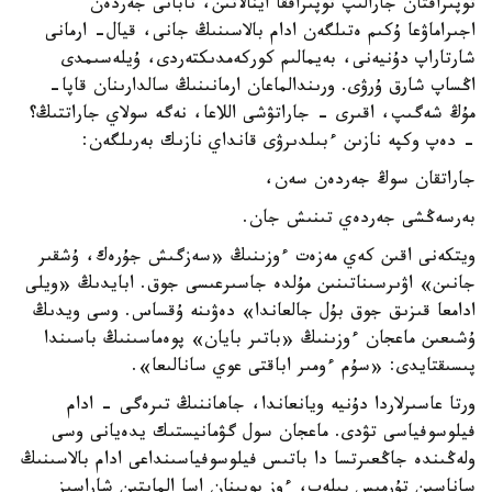
توپىراقتان جارالىپ توپىراققا اينالاتىن، تابانى جەردەن
اجىراماۋعا ۇكىم ەتىلگەن ادام بالاسىنىڭ جانى، قيال- ارمانى
شارتاراپ دۇنيەنى، بەيمالىم كوركەمدىكتەردى، ۇيلەسىمدى
اڭساپ شارق ۇرۋى. ورىندالماعان ارمانىنىڭ سالدارىنان قاپا-
مۇڭ شەگىپ، اقىرى - جاراتۋشى اللاعا، نەگە سولاي جاراتتىڭ؟
- دەپ وكپە نازىن ءبىلدىرۋى قانداي نازىك بەرىلگەن:
جاراتقان سوڭ جەردەن سەن،
بەرسەڭشى جەردەي تىنىش جان.
ويتكەنى اقىن كەي مەزەت ءوزىنىڭ «سەزگىش جۇرەك، ۇشقىر
جانىن» اۋىرسىناتىنىن مۇلدە جاسىرعىسى جوق. ابايدىڭ «ويلى
ادامعا قىزىق جوق بۇل جالعاندا» دەۋىنە ۇقساس. وسى ويدىڭ
ۇشىعىن ماعجان ءوزىنىڭ «باتىر بايان» پوەماسىنىڭ باسىندا
پىسىقتايدى: «سۇم ءومىر اباقتى عوي سانالىعا».
ورتا عاسىرلاردا دۇنيە ويانعاندا، جاھاننىڭ تىرەگى - ادام
فيلوسوفياسى تۋدى. ماعجان سول گۋمانيستىك يدەيانى وسى
ولەڭىندە جاڭعىرتسا دا باتىس فيلوسوفياسىنداعى ادام بالاسىنىڭ
ساناسىن تۇرمىس بيلەپ، ءوز بويىنان اسا المايتىن شاراسىز