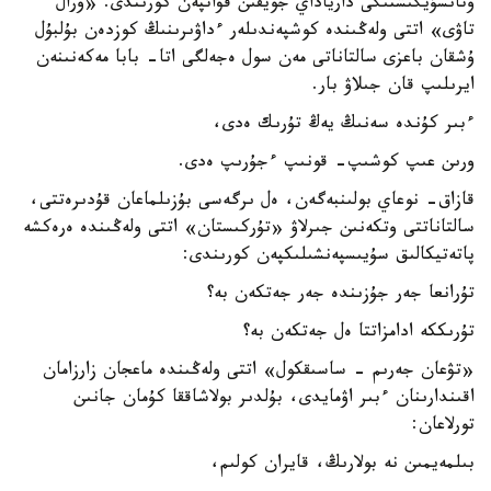
وتانسۇيگىشتىگى دارياداي جويقىن قۋاتپەن كورىندى. «ورال
تاۋى» اتتى ولەڭىندە كوشپەندىلەر ءداۋىرىنىڭ كوزدەن بۇلبۇل
ۇشقان باعزى سالتاناتى مەن سول ەجەلگى اتا- بابا مەكەنىنەن
ايرىلىپ قان جىلاۋ بار.
ءبىر كۇندە سەنىڭ يەڭ تۇرىك ەدى،
ورىن عىپ كوشىپ- قونىپ ءجۇرىپ ەدى.
قازاق- نوعاي بولىنبەگەن، ەل ىرگەسى بۇزىلماعان قۇدىرەتتى،
سالتاناتتى وتكەنىن جىرلاۋ «تۇركىستان» اتتى ولەڭىندە ەرەكشە
پاتەتيكالىق سۇيىسپەنشىلىكپەن كورىندى:
تۇرانعا جەر جۇزىندە جەر جەتكەن بە؟
تۇرىككە ادامزاتتا ەل جەتكەن بە؟
«تۋعان جەرىم - ساسىقكول» اتتى ولەڭىندە ماعجان زارزامان
اقىندارىنان ءبىر اۋمايدى، بۇلدىر بولاشاققا كۇمان جانىن
تورلاعان:
بىلمەيمىن نە بولارىڭ، قايران كولىم،