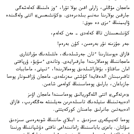
ماعجان مۇڭلى، زارلى اقىن بولا تۇرا، ءوز ەلىنىڭ كەلەشەگى
جارقىن بولارىنا سەنىم بىلدىرەدى. «كۇنشىعىس» اتتى ولەڭىندە
ۋايىمنىڭ ءىزى دە جوق:
كۇنشىعىستان تاڭ كەلەدى - مەن كەلەم،
جەر جۇزىنە نۇر بەرەمىن، كۇن بەرەم!
قازاق ەپوستارىنا ءتان جەرشىلدىك، ەلشىلدىك مۇراتتارى
ماعجاننىڭ پوەمالارىندا جارقىرايدى. وتاندى ءسۇيۋ، ۇرپاقتى
امان ساقتاۋ، بۇقاراشىلدىق پوەمالارىندا، ءتىپتى، ماحاببات
تاقىرىبىنان الدەقايدا كۇشتى سەزىلەدى. ماعجان ۇزاقسونار پوەما
جازباعان، بارلىق پوەماسىنىڭ كولەمى شاعىن.
«ەرتەگى» اتتى اللەگوريالىق پوەماسىندا ماعجان اۋىز
ادەبيەتىنىڭ ستيلدىك تاسىلدەرىن مەيلىنشە مەڭگەرىپ، قازاق
ادەبيەتىن جانرلىق جاعىنان كوركەيتتى.
پوەما كەيىپكەرى سىزدىق - ابىلاي حاننىڭ شوبەرەسى سىزدىق
سۇلتان. باعزى باباسىنىڭ زامانىنداعى ناقتى دۇشپاننىڭ ورنىنا