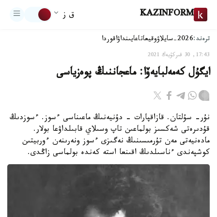
KAZINFORM
ق ز
ترەند:
2026-سايلاۋ
وقيعا
تاعايىنداۋ
اقوردا
17:43, 30 قىركۇيەك 2021
ايگۇل كەمەلبايەۆا: ماعجاننىڭ پوەزياسى
نۇر- سۇلتان. قازاقپارات - دۇنيەنىڭ ماعىناسى ءسوز. ءسوزدىڭ
قۇدىرەتى شەكسىز بولماعىن تاپ وسىلاي قابىلداۋعا بولار.
مادەنيەتى مەن تۇرمىسىنىڭ نەگىزى ءسوز ونەرىنەن ءوربيتىن
كوشپەندى ءناسىلدىڭ اقىنعا استە كەندە بولماسى زاڭدى.