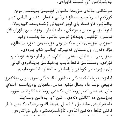
جەزتىرناعىن ءوز تىسىنە قايرادى.
سونشالىق جاندى سۋرەت! ماعجان قۇبىجىق بەينەسىن ەرەن
كوركەم اسىرەلەيدى. مىناۋ تىرناعى قانجار، ءتىسى الماس ءبىر
جالماۋىز. قازاقتىڭ باي اۋىز ادەبيەتى ۇلگىلەرىندە گيپەربولا،
ليتوتا بۇيىم ەمەس، ەرتەگى، داستانداردا وقۋشىسىن باۋراپ الار
توسىن، تۇتقيىل بەينەلەۋ تولىپ جاتىر. سۋ بەتىندە وكپە
ءجۇزىپ جۇرەدى، ەر جىگىت ونى قۇرىعىمەن ءتۇرتىپ قالۋى
مۇڭ ەكەن، ول مىستان كەمپىرگە اينالىپ شاپ بەرەدى.
«قۇيرىعى - شايان، بەتى - ادام» ءبىر ايار دۇنيە قۇبىلىپ
تۇرادى. وسىنشالىق تاڭعاجايىپ پوەتيكالىق بەينەلەردى قيالي
باي، زەردەسى كۇشتى پاراساتتى حالىقتار عانا سومدايدى.
ادامزات تىرشىلىگىندەگى مەتافورانىڭ شەگى جوق، ونى مەڭگەرۋ
تابيعي بولسا دا، وسال دۇنيە ەمەس. ماعجان پوەزياسىندا ابىلاي
حان بەينەسى ءبىر پوەمادان ەكىنشى پوەماسىنا كوشىپ جۇرە
بەرۋىمەن دە ءتانتى ەتەدى، اقىن ءوز يدەالىن وسىلايشا
قاستەرلەيدى جانە بۇل ءتاسىل بەينەنىڭ ومىرشەڭدىگىمەن قاتار
ناقتى تۇلعا ەكەنىن اشادى. تاۋەلسىزدىكتى، ۇلى مۇراتتاردى