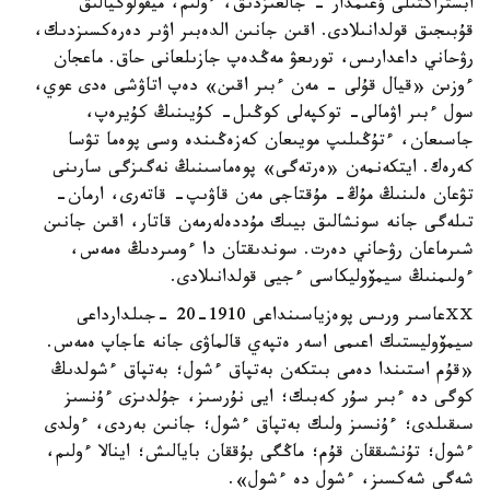
ابستراكتىلى ۇعىمدار - جالعىزدىق، ءولىم، ميفولوگيالىق
قۇبىجىق قولدانىلادى. اقىن جانىن الدەبىر اۋىر دەرەكسىزدىك،
رۋحاني داعدارىس، تورىعۋ مەڭدەپ جازىلعانى حاق. ماعجان
ءوزىن «قيال قۇلى - مەن ءبىر اقىن» دەپ اتاۋشى ەدى عوي،
سول ءبىر اۋمالى- توكپەلى كوڭىل- كۇيىنىڭ كۇيرەپ،
جاسىعان، ءتۇڭىلىپ مويىعان كەزەڭىندە وسى پوەما تۋسا
كەرەك. ايتكەنمەن «ەرتەگى» پوەماسىنىڭ نەگىزگى سارىنى
تۋعان ەلىنىڭ مۇڭ- مۇقتاجى مەن قاۋىپ- قاتەرى، ارمان-
تىلەگى جانە سونشالىق بيىك مۇددەلەرمەن قاتار، اقىن جانىن
شىرماعان رۋحاني دەرت. سوندىقتان دا ءومىردىڭ ەمەس،
ءولىمنىڭ سيمۆوليكاسى ءجيى قولدانىلادى.
ⅩⅩعاسىر ورىس پوەزياسىنداعى 1910-20 -جىلدارداعى
سيمۆوليستىك اعىمى اسەر ەتپەي قالماۋى جانە عاجاپ ەمەس.
«قۇم استىندا دەمى بىتكەن بەتپاق ءشول؛ بەتپاق ءشولدىڭ
كوگى دە ءبىر سۇر كەبىك؛ ايى نۇرسىز، جۇلدىزى ءۇنسىز
سىقىلدى؛ ءۇنسىز ولىك بەتپاق ءشول؛ جانىن بەردى، ءولدى
ءشول؛ تۇنشىققان قۇم؛ ماڭگى بۇققان بايالىش؛ اينالا ءولىم،
شەگى شەكسىز، ءشول دە ءشول».