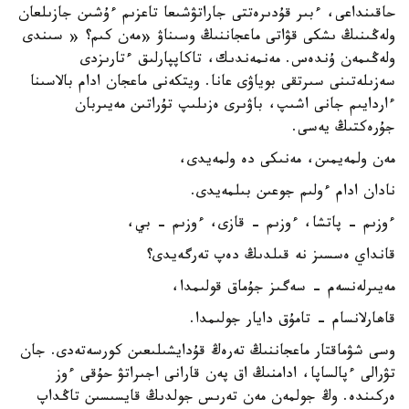
حاقىنداعى، ءبىر قۇدىرەتتى جاراتۋشىعا تاعزىم ءۇشىن جازىلعان
ولەڭىنىڭ ىشكى قۋاتى ماعجاننىڭ وسىناۋ «مەن كىم؟ « سىندى
ولەڭىمەن ۇندەس. مەنمەندىك، تاكاپپارلىق ءتارىزدى
سەزىلەتىنى سىرتقى بوياۋى عانا. ويتكەنى ماعجان ادام بالاسىنا
ءاردايىم جانى اشىپ، باۋىرى ەزىلىپ تۇراتىن مەيىربان
جۇرەكتىڭ يەسى.
مەن ولمەيمىن، مەنىكى دە ولمەيدى،
نادان ادام ءولىم جوعىن بىلمەيدى.
ءوزىم - پاتشا، ءوزىم - قازى، ءوزىم - بي،
قانداي ەسسىز نە قىلدىڭ دەپ تەرگەيدى؟
مەيىرلەنسەم - سەگىز جۇماق قولىمدا،
قاھارلانسام - تامۇق دايار جولىمدا.
وسى شۋماقتار ماعجاننىڭ تەرەڭ قۇدايشىلىعىن كورسەتەدى. جان
تۋرالى ءپالساپا، ادامنىڭ اق پەن قارانى اجىراتۋ حۇقى ءوز
ەركىندە. وڭ جولمەن مەن تەرىس جولدىڭ قايسىسىن تاڭداپ