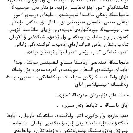
قۇددى تابيعات ستيحياسىنداي. سوندىقتان ول تۋرالى تابىنباي،
شابىتتانباي ءسوز ايتۋ نەعايبىل دۇنيە. مۇحتار مەن جۇسىپبەك
ماعجاننىڭ ولەڭى حاقىندا تەبىرەنبەي، مايداي ەرىمەي ءسوز
ايتقان ەمەس. ماعجان فەنومەنىن اق- ادال تۇيسىنگەن مۇحتار
مەن جۇسىپبەك جۇرەكجاردى لەبىزدەرىن ۇرپاق ساناسىنا قۇيىپ
كەتۋدى پارىز ساناعان. ويتكەنى ول ۇشەۋى شىڭداعى ۇيالاردان
تۇلەپ ۇشقان جاس قىراندارداي ادەبيەت كوگىندەگى زامانى
ءبىر، تىلەگى ءبىر، رۋحى ءبىر الىپتار توبىنان بولدى.
ماعجاننىڭ اقىندىعى ارناسىنا سىماي لىقسيتىنى سونشا، وندا
ابايدان بۇتىندەي الىنعان سويلەمدەر كەزدەسەدى، بۇل ونىڭ
قازاق ولەڭىنە ەنگىزگەن ستيلدىك ەرەكشەلىگى، سەبەبى، ونىڭ
ولەڭىنىڭ ءبيسميللاسى اباي.
ماساتىداي قۇلپىرعان جەردىڭ ءجۇزى،
اياق باسساڭ - تابانعا وتەر سىزى، -
دەپ جازدى ول «كۇز» اتتى ولەڭىندە. بىلگەنگە مارجان، ابايعا
ەلىكتەۋ داستۇرشىلدىك پەن ۇيرەنۋ مەكتەبى بولعان. ماعجانعا
جىراۋلار پوەزياسىنىڭ نوسەرلەتكەن، داۋىلداتقان، جالعاندى