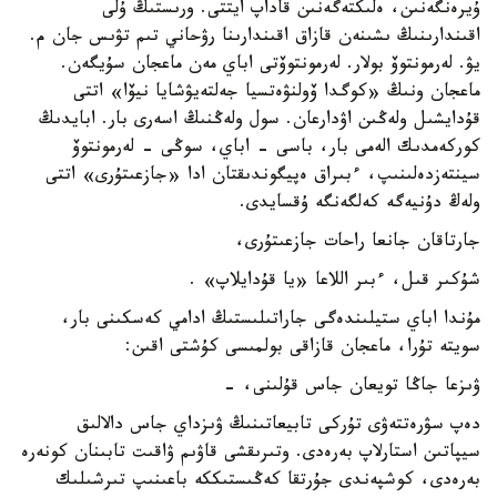
ۇيرەنگەنىن، ەلىكتەگەنىن قاداپ ايتتى. ورىستىڭ ۇلى
اقىندارىنىڭ ىشىنەن قازاق اقىندارىنا رۋحاني تىم تۋىس جان م.
يۋ. لەرمونتوۆ بولار. لەرمونتوۆتى اباي مەن ماعجان سۇيگەن.
ماعجان ونىڭ «كوگدا ۆولنۋەتسيا جەلتەيۋشايا نيۆا» اتتى
قۇدايشىل ولەڭىن اۋدارعان. سول ولەڭنىڭ اسەرى بار. ابايدىڭ
كوركەمدىك الەمى بار، باسى - اباي، سوڭى - لەرمونتوۆ
سينتەزدەلىنىپ، ءبىراق ەپيگوندىقتان ادا «جازعىتۇرى» اتتى
ولەڭ دۇنيەگە كەلگەنگە ۇقسايدى.
جارتاقان جانعا راحات جازعىتۇرى،
شۇكىر قىل، ءبىر اللاعا «يا قۇدايلاپ» .
مۇندا اباي ستيلىندەگى جاراتىلىستىڭ ادامي كەسكىنى بار،
سويتە تۇرا، ماعجان قازاقى بولمىسى كۇشتى اقىن:
ۋىزعا جاڭا تويعان جاس قۇلىنى، -
دەپ سۋرەتتەۋى تۇركى تابيعاتىنىڭ ۋىزداي جاس دالالىق
سيپاتىن استارلاپ بەرەدى. وتىرىقشى قاۋىم ۋاقىت تابىنان كونەرە
بەرەدى، كوشپەندى جۇرتقا كەڭىستىككە باعىنىپ تىرشىلىك