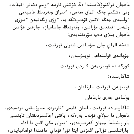
ماعجان تراكتوۆكاسىندا ەڭ كۇشتى نارسە ءولىم ەكەنى اقيقات،
ونى ەشكىم جەڭە الماق ەمەس، ءبىراق ونەردىڭ قاسيەتى
ءولىمدى جەڭە الاتىن قۇدىرەتكە يە. ءوزى ولگەنمەن ءسوزى
ولمەس اقىندىق مۇراتىن، ونەردىڭ جاسامپاز، جارقىن قۋاتىن
ماعجان بىلاي دەپ سۋرەتتەيدى:
شەشە الماي جان جۇمباعىن شەرلى قورقىت،
جۇباندى قولىنداعى قوبىزىمەن،
كورگە دە قوبىزىمەن كىردى قورقىت.
شاكارىمدە:
قوبىزبەن قورقىت سارناعان،
بولمادى جەرى بارماعان.
شاكارىم دە قورقىت، اسان قايعى ءتارىزدى جەرۇيىقتى ىزدەيدى.
ماعجان دا سولاي قۇت- بەرەكە، باقتى اجالسىزدىقتان تاپقىسى
بار ويشىلعا جيھان كەزدىرەدى، ءبىراق ەكى اقىن دا ادام
جاراتىلىسى تۋرالى اڭىزدى ايتا تۇرا قۇداي حاقىندا تولعانبايدى،