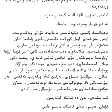
ابايشىلدىعىنان سىنىق سۇيەم اجىرامايدى. اباي ايتپاۋشى ما ەدى
ورەندەرىنە:
ادامدى ءسۇي، اللانىڭ حيكمەتىن سەز،
نە قىزىق بار ومىردە ونان باسقا.
ماعجاننىڭ ۇلتتىق دۇنيەتانىمى ماحاببات تۋرالى ولەڭدەرىندە
ايقىن سەزىلەدى. ايەل كوركىنە قاتىستى باعزى زامانعا ءتان
تەڭەۋلەر بار. «سۇيەمىن» اتتى ولەڭىندە سۇيگەن جارىن
«يىرىلمەيدى جىلانداي» دەپ بەينەلەيدى. تاعى ءبىر قۇپيا ارۋعا
ارناۋىندا «يىرىلگەن بۇيرا تولقىن شاشى قانداي، يىعىنا ەكى
جىلان اسىلعانداي» دەپ سۋرەتتەيدى. ەرتەدەگى جىراۋلار
پوەزياسىندا: «ءابجىلانداي ەسىلىپ» دەگەن ءسوز بار. ياعني
جىلان - سۇلۋلىق سيمۆولى. بەرتىن كەلە وزگەرىپ كەتكەن. جەر
جۇزىندەگى ەڭ ميفولوگيالىق جاندىك بولعاندىقتان، جىلان
تەڭەۋىنىڭ استارى مەن ماعىناسى، تۇسپالى جىن اتادى.
كىم بىلەدى، مەن دە شەتكە كەتەرمىن،
تۋعان جەرىم، سەنى تاستاپ باسىم جاس،