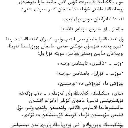
سول ماڭگىلىك قاسىرەت كۇيى اقىن جانىنا مازا بەرمەيدى.
پوەمانىڭ العاشقى شۋماعىندا ماعجان ءبىر سىردى اشتى:
اقىندا ادامزاتتان دوس بولمايدى،
جالعىز- اق سىرىن سويلەر قالامىنا.
ول اقىننىڭ پايعامبارلىعىن ايتىپ وتىر. ءبىراق اقىننىڭ تاعدىرىنا
ءتىرى پەندە قىزىعۋى مۇمكىن ەمەس. ماعجان پوەزياسىنا تەرەڭ
بويىلاعان سايىن وسىنى ۇعامىز. سويتە تۇرا ول:
ءوزىم - ءتاڭىرى، تابىنامىن وزىمە،
ءسوزىم - قۇران، باعىنامىن سوزىمە!
بۇزۋشى دا، تۇزەۋشى دە ءوزىممىن،
ەندى، ەسكىلىك، كەلدىڭ ولەر كەزىڭە، - دەپ وزگەشە
قۇيقىلجيتىنى نەسى؟ ماعجان كۇللى ادامزات اقىنمەن
سالىستىرعاندا الاسارىپ قالاتىن ولشەممەن ولشەپ وتىر. بۇل
قىلىعى سۇيىستەن تۋسا، كوبىنە كۇيىنىشتەن دە تۋادى.
پۋشكيننىڭ «پروروك» اتتى پوەزيانىڭ پارىزى مەن ميسسياسى