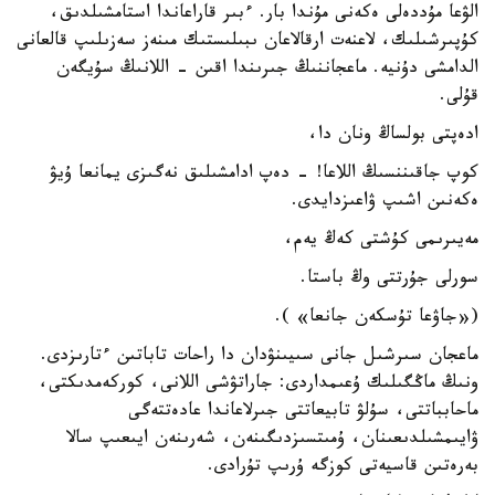
الۋعا مۇددەلى ەكەنى مۇندا بار. ءبىر قاراعاندا استامشىلدىق،
كۇپىرشىلىك، لاعنەت ارقالاعان ىبىلىستىك مىنەز سەزىلىپ قالعانى
الدامشى دۇنيە. ماعجاننىڭ جىرىندا اقىن - اللانىڭ سۇيگەن
قۇلى.
ادەپتى بولساڭ ونان دا،
كوپ جاقىننسىڭ اللاعا! - دەپ ادامشىلىق نەگىزى يمانعا ۇيۋ
ەكەنىن اشىپ ۋاعىزدايدى.
مەيىرىمى كۇشتى كەڭ يەم،
سورلى جۇرتتى وڭ باستا.
(«جاۋعا تۇسكەن جانعا» ).
ماعجان سىرشىل جانى سىيىنۋدان دا راحات تاباتىن ءتارىزدى.
ونىڭ ماڭگىلىك ۇعىمداردى: جاراتۋشى اللانى، كوركەمدىكتى،
ماحابباتتى، سۇلۋ تابيعاتتى جىرلاعاندا عادەتتەگى
ۋايىمشىلدىعىنان، ۇمىتسىزدىگىنەن، شەرىنەن ايىعىپ سالا
بەرەتىن قاسيەتى كوزگە ۇرىپ تۇرادى.