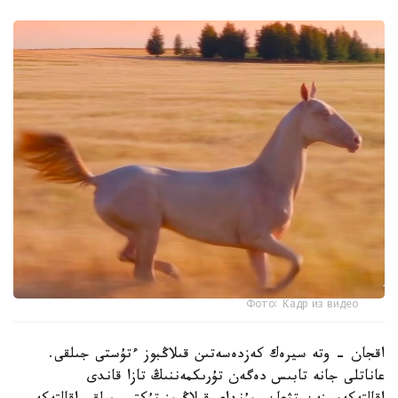
Фото: Кадр из видео
اقجان - وتە سيرەك كەزدەسەتىن قىلاڭبوز ءتۇستى جىلقى.
عاناتلى جانە تابىس دەگەن تۇرىكمەننىڭ تازا قاندى