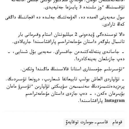
اقالتەكەسىنەن تۋعان. مۇنداي قىلاڭبوز تۇكتى جىلقى اقالتەكە
تۇقىمىنىڭ ءوز ىشىندە 3 پايىزعا جەتپەيدى.
سول سەبەپتى الەمدە دە، الەۋمەتتىك جەلىدە دە اقجاننىڭ داڭقى
كەڭ تارادى.
دالا توسىندەگى ۆيدەونى 2 ميلليوننان استام وقىرمانى بار
تانىمال بلوگەر داستان مۇحامەتراحىم پاراقشاسىندا جاريالادى.
- جاساندى ينتەللەكتىدەن جاقسىراق. سەبەبى بۇل شىنايى، -
دەپ جازىلعان بەينەكادردا.
ءتۇسىرىلىم جۇمىستارى استانا قالاسىنىڭ ماڭىندا وتكەن.
- تۇلپاردى العاش بولىپ تابيعاتقا شىعارىپ، درونعا تۇسىردىك.
پرەزيدەنتىمىزدىڭ سەنىمىمەن سۇيىكتى تۇلپارىن ءتۇسىرۋ ماعان
بۇيىرعان ەكەن، - دەپ جازدى داستان مۇحامەتراحىم
Instagram پاراقشاسىندا.
قوعام
قاسىم-جومارت توقايەۆ