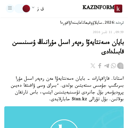
KAZINFORM
ق ز
ترەند:
2026-سايلاۋ
وقيعا
تاعايىنداۋ
اقوردا
09:59, 11 تامىز 2016
بايان ەسەنتايەۆا رەپەر اسىل مۇرانىڭ ۇسىنىسىن
قابىلدادى
استانا. قازاقپارات - بايان ەسەنتايەۆا مەن رەپەر اسىل مۇرا
بىرىگىپ جۇمىس ىستەيتىن بولدى. ءبىراق وسى ۋاقىتقا دەيىن
پروديۋسەر بۇل جانردى تۇسىنبەيتىنىن ايتىپ، باس تارتقان
بولاتىن. بۇل تۋرالى Stan.kz حابارلايدى.