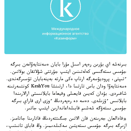
بىرنەشە اي بۇرىن رەپەر اسىل مۇرا بايان ەسەنتايەۆامەن بىرگە
جۇمىس ىستەگىسى كەلەتىنىن ايتىپ جۇرتتى شۋلاتقان بولاتىن.
ءتىپتى، پروديۋسەرگە ارناپ ەكى مارتە بەينەبايان تۇسىرگەندى.
ەسەنتايەۆا ودان باس تارتسا دا، ارتىنشا KeshYou كونتسەرتىنە
شاقىردى. بۇدان كەيىن قايعىلى وقيعاعا بايلانىستى ارالارىندا
بايلانىس ءۇزىلدى. دەسە دە رەپەردىڭ ءوزى ارى قاراي بىرگە
جۇمىس ىستەۋگە شەشىم قابىلداعاندارىن ايتىپ جاتىر.
«قادالعان جەرىنەن قان الاتىن جىگىتتەردىڭ قاتارىنا جاتامىز.
ازىرگە بىرگە جۇمىس ىستەيتىن سەكىلدىمىز. وڭ قاباق تانىتىپ،