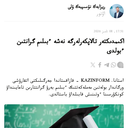
ريزابەك نۇسىپبەك ۇلى
اۆتور
17:51, 08 تامىز 2026
اكىمدىكتەر تالاپكەرلەرگە نەشە ءبىلىم گرانتىن
ءبولدى
استانا. KAZINFORM - قازاقستاندا جەرگىلىكتى اتقارۋشى
ورگاندار بولەتىن مەملەكەتتىك ءبىلىم بەرۋ گرانتتارىن تاعايىنداۋ
كونكۋرسىنا ءوتىنىش قابىلداۋ باستالدى.