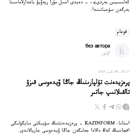
كەلىسىمىن بەردى»، - دەيدى اسىل مۇرا ريەۆيۋ باعدارلاماسىنا
بەرگەن سۇحباتىندا.
قوعام
без автора
اۆتور
20:17, 08 تامىز 2026
پرەزيدەنت تۇلپارىنىڭ جاڭا ۆيدەوسى قىزۋ
تالقىلانىپ جاتىر
استانا. KAZINFORM - پرەزيدەنتتىڭ سۇيىكتى سايگۇلىگى
اقجاننىڭ كەڭ دالادا جەلىگەن جاڭا ۆيدەوسى جاريالاندى.