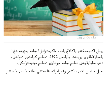
Фото: Gov.kz
بيىل اكىمدىكتەر باكالاۆريات، ماگيستراتۋرا جانە رەزيدەنتۋرا
باعدارلامالارى بويىنشا بارلىعى 2392 ءبىلىم گرانتىن ءبولدى،
دەپ حابارلايدى عىلىم جانە جوعارى ءبىلىم مينيسترلىگى.
جىل سايىن اكىمدىكتەر وڭىرلەرگە قاجەتتى جانە باسىم باعىتتار
بويىنشا مامانداردى ماقساتتى دايارلاۋ ءۇشىن ءبىلىم بەرۋ
گرانتتارىن ۇسىنادى.
- بيىل جەرگىلىكتى اتقارۋشى ورگاندار باكالاۆريات، ماگيستراتۋرا
جانە رەزيدەنتۋرا باعدارلامالارى بويىنشا وقۋعا 2392 ءبىلىم بەرۋ
گرانتىن ءبولدى،-دەلىنگەن مينيسترلىك حابارلاماسىندا.