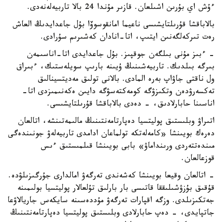
ءۇش اي بۇرىن اشىلعان. قازىر مۇندا 24 بالا تاربيەلەنەدى.
بالاباقشا قۇرىلتايشىسى ناعيما امانقوسوۆا بۇل جاعدايدىڭ العاش
رەت تىركەلگەنىن ايتىپ، اتا-انادان كەشىرىم سۇرادى.
- ءبىز مۇنى بىلگەن جوقپىز. بۇل جاعدايدى اتا-اناسىمەن
بىرگە بىلدىك. تاربيەشىنىڭ ۇيىنە بارىپ سويلەستىك، ءبىراق
ول ناقتى جاۋاپ بەرە المادى. بالانى تولىق مەديتسينالىق
تەكسەرۋدەن وتكىزۋگە كومەكتەسۋگە دايىن ەكەنىمىزدى اتا-
اناسىنا حابارلادىق، - دەدى بالاباقشا قۇرىلتايشىسى.
اتىراۋ وبلىستىق پوليتسيا دەپارتامەنتىنىڭ مالىمەتىنشە، اتالعان
دەرەك بويىنشا «كامەلەتكە تولماعان ادامدى تاربيەلەۋ جونىندەگى
مىندەتتەردى ورىنداماۋ» بابى بويىنشا قىلمىستىق ءىس
قوزعالعان.
- اتالعان وقيعا بويىنشا كەشەندى تەرگەۋ امالدارى جۇرگىزىلۋدە.
قۇقىق بۇزۋشىلىققا قاتىسى بار بارلىق تۇلعالار پوليتسيا بولىمىنە
جەتكىزىلدى. وزگە اقپارات تەرگەۋ مۇددەسىنە سايكەس جاريالاۋعا
جاتپايدى، - دەپ حابارلادى وبلىستىق پوليتسيا دەپارتامەنتىنىڭ