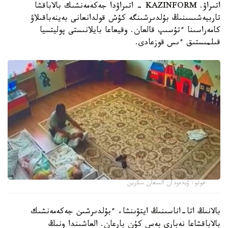
اتىراۋ. KAZINFORM - اتىراۋدا جەكەمەنشىك بالاباقشا
تاربيەشىسىنىڭ بۇلدىرشىنگە كۇش قولدانعانى بەينەباقىلاۋ
كامەراسىنا ءتۇسىپ قالعان. وقيعاعا بايلانىستى پوليتسيا
قىلمىستىق ءىس قوزعادى.
فوتو: ۆيدەودان الىنعان سكرين
بالانىڭ اتا-اناسىنىڭ ايتۋىنشا، ءبۇلدىرشىن جەكەمەنشىك
بالاباقشاعا نەبارى بەس كۇن بارعان. العاشىندا ونىڭ