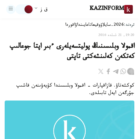
KAZINFORM
ق ز
ترەند:
2026-سايلاۋ
وقيعا
تاعايىنداۋ
اقوردا
19:20, 21 شىلدە 2016
اقمولا وبلىسىنىڭ پوليتسەيلەرى ءبىر اپتا جوعالىپ
كەتكەن كەلىنشەكتى تاپتى
كوكشەتاۋ. قازاقپارات - اقمولا وبلىسىندا كۇيەۋىنەن قاشىپ
جۇرگەن ايەل تابىلدى.