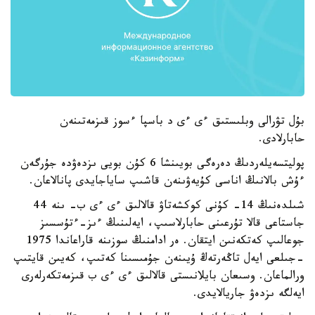
بۇل تۋرالى وبلىستىق ءى ءى د باسپا ءسوز قىزمەتىنەن
حابارلادى.
پوليتسەيلەردىڭ دەرەگى بويىنشا 6 كۇن بويى ىزدەۋدە جۇرگەن
ءۇش بالانىڭ اناسى كۇيەۋىنەن قاشىپ ساياجايدى پانالاعان.
شىلدەنىڭ 14- كۇنى كوكشەتاۋ قالالىق ءى ءى ب- ىنە 44
جاستاعى قالا تۇرعىنى حابارلاسىپ، ايەلىنىڭ ءىز-ءتۇسسىز
جوعالىپ كەتكەنىن ايتقان. ەر ادامنىڭ سوزىنە قاراعاندا 1975
-جىلعى ايەل تاڭەرتەڭ ۇيىنەن جۇمىسىنا كەتىپ، كەيىن قايتىپ
ورالماعان. وسىعان بايلانىستى قالالىق ءى ءى ب قىزمەتكەرلەرى
ايەلگە ىزدەۋ جاريالايدى.