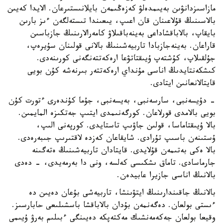
مازاسىزدانۋىن بەيىمدەلۋ كەزەڭىمەن بايلانىستىرعان. الايدا كەيىن
بالاسىنىڭ قۇلاعىنان قان اعىپ، يىعىندا تىستەلگەن ءىز بارىن
بايقاپ، بالاباقشاداعى بەينەباقىلاۋ كامەرالارىنىڭ جازباسىن
قاراعان. بەينەجازبادا تاربيەشىنىڭ بالانى قولىنان سۇيرەپ،
جۇلقىلاپ، كۇشتەپ ۇيىقتاتۋعا ارەكەتتەنگەنى كورىنەدى.
كىشكەنتايدىڭ اناسى مۇنداي ارەكەتتەر بىرنەشە كۇن بويى
قايتالانعانىن ايتادى.
- دۇيسەنبى، سارسەنبى، بەيسەنبى، جۇما كۇندەرى ءتورت كۇن
بويى بالامدى قورلاعان. كورگەنىمدى ايتىپ جەتكىزە المايمىن.
بالا ۇيىقتاماسا، قولىن جاۋىپ تاستايدى. كورپەنى الىپ،
ۇستىنەن باسىپ تۇرادى. شايقاعان كەزدە لاقتىرىپ جىبەرەدى.
بالا ەكى بەتىمەن قۇلايدى. قايتادان تاربيەشىنىڭ ەتەگىنە
جارماسادى. تاماق ىشكىسى كەلسە، ونى دا بەرمەيدى، - دەدى
بالانىڭ اناسى جازيرا عابيدەن.
بالانىڭ جاقىندارىنىڭ ايتۋىنشا، تاربيەشى بۇعان دەيىن دە
ءىستى بولعان. دەگەنمەن بۇدان بالاباقشا باسشىلىعى حابارسىز.
وقيعا بولعان جەكەمەنشىك مەكتەپكە دەيىنگى ءبىلىم بەرۋ ۇيىمى