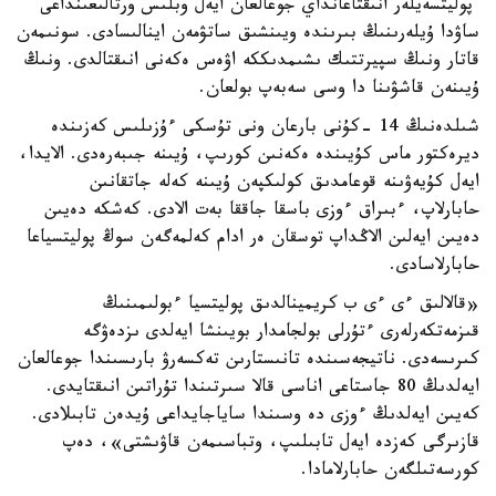
پوليتسەيلەر انىقتاعانداي جوعالعان ايەل وبلىس ورتالىعىنداعى
ساۋدا ۇيلەرىنىڭ بىرىندە ويىنشىق ساتۋمەن اينالىسادى. سونىمەن
قاتار ونىڭ سپيرتتىك ىشىمدىككە اۋەس ەكەنى انىقتالدى. ونىڭ
ۇيىنەن قاشۋىنا دا وسى سەبەپ بولعان.
شىلدەنىڭ 14 -كۇنى بارعان ونى تۇسكى ءۇزىلىس كەزىندە
ديرەكتور ماس كۇيىندە ەكەنىن كورىپ، ۇيىنە جىبەرەدى. الايدا،
ايەل كۇيەۋىنە قوعامدىق كولىكپەن ۇيىنە كەلە جاتقانىن
حابارلاپ، ءبىراق ءوزى باسقا جاققا بەت الادى. كەشكە دەيىن
دەيىن ايەلىن الاڭداپ توسقان ەر ادام كەلمەگەن سوڭ پوليتسياعا
حابارلاسادى.
«قالالىق ءى ءى ب كريمينالدىق پوليتسيا ءبولىمىنىڭ
قىزمەتكەرلەرى ءتۇرلى بولجامدار بويىنشا ايەلدى ىزدەۋگە
كىرىسەدى. ناتيجەسىندە تانىستارىن تەكسەرۋ بارىسىندا جوعالعان
ايەلدىڭ 80 جاستاعى اناسى قالا سىرتىندا تۇراتىن انىقتايدى.
كەيىن ايەلدىڭ ءوزى دە وسىندا ساياجايداعى ۇيدەن تابىلادى.
قازىرگى كەزدە ايەل تابىلىپ، وتباسىمەن قاۋىشتى»، دەپ
كورسەتىلگەن حابارلامادا.