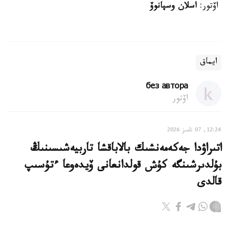
اۆتور:
اسلان وسپانوۆ
ايماق
без автора
اۆتور
12:24, 07 تامىز 2026
اتىراۋدا جەكەمەنشىك بالاباقشا تاربيەشىسىنىڭ
بۇلدىرشىنگە كۇش قولدانعانى ۆيدەوعا ءتۇسىپ
قالدى