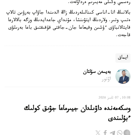
رەسمي وكىلى مەيىرىم ەرداۋلەت.
بالانىڭ اتا-اناسى كىنالىلەردىڭ زاڭ الدىندا جاۋاپ بەرۋىن تالاپ
ەتىپ وتىر. ولاردىڭ ايتۋىنشا، مۇنداي جاعدايدىڭ وزگە بالالارعا
قايتالانباۋى ءۇشىن وقيعاعا جان-جاقتى قۇقىقتىق باعا بەرىلۋى
قاجەت.
ايماق
بەيسەن سۇلتان
اۆتور
10:08, 07 تامىز 2026
وسكەمەندە داۋىلدان جيىرماعا جۋىق كولىك
ءبۇلىندى