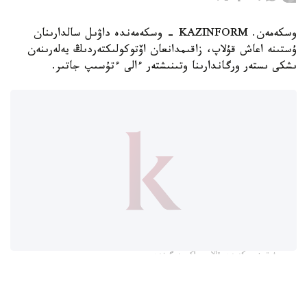
وسكەمەن. KAZINFORM - وسكەمەندە داۋىل سالدارىنان
ۇستىنە اعاش قۇلاپ، زاقىمدانعان اۆتوكولىكتەردىڭ يەلەرىنەن
ىشكى ىستەر ورگاندارىنا وتىنىشتەر ءالى ءتۇسىپ جاتىر.
فوتو: وسكەمەن قالاسى اكىمدىگىنەن
قالا اكىمدىگىنىڭ مالىمەتىنشە، داۋىل كەزىندە ورتالىق