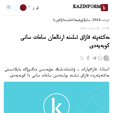
KAZINFORM
ق ز
ترەند:
2026-سايلاۋ
وقيعا
تاعايىنداۋ
اقوردا
17:05, 21 شىلدە 2016
مەكتەپتە قازاق تىلىنە ارنالعان ساعات سانى
كوبەيەدى
استانا. قازاقپارات - ۇشتىلدىلىك جۇيەسىن ەنگىزۋگە بايلانىستى
مەكتەپتەردە قازاق تىلىنە بولىنەتىن ساعات سانى دا كوبەيەدى.