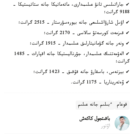
✔ جاراتىلىس تانۋ عىلىمدارى، ماتەماتيكا جانە ستاتيستيكا -
9188 گرانت؛
✔ اۋىل شارۋاشىلىعى جانە بيورەسۋرستار - 2515 گرانت؛
✔ قىزمەت كورسەتۋ سالاسى - 2170 گرانت؛
✔ ونەر جانە گۋمانيتارلىق عىلىمدار - 1915 گرانت؛
✔ الەۋمەتتىك عىلىمدار، جۋرناليستيكا جانە اقپارات - 1485
گرانت؛
✔ بيزنەس، باسقارۋ جانە قۇقىق - 1423 گرانت؛
✔ ۆەتەريناريا - 1175 گرانت.
قوعام
ءبىلىم جانە عىلىم
باقىتجول كاكەش
اۆتور