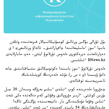
بۇل تۋرالى بۇگىن ورتالىق كوممۋنيكاتسيالار قىزمەتىندە وتكەن
باسپا ءسوز ءماسليحاتىندا «اقپاراتتىق- تالداۋ ورتالىعى» ا ق
دەپارتامەنت ديرەكتورى ەلدوس نۇرلانوۆ ايتتى، دەپ حابارلايدى
BNews.kz ءتىلشىسى.
ەلدوس نۇرلانوۆ ءسوز باسىندا ەكونوميكالىق ىنتىماقتاستىق جانە
دامۋ ۇيىمىنا (و ە س ر) مۇشە ەلدەردىڭ كوپتىلدىلىك
تاجىريبەسىنە توقتالدى.
«ەۋروپا ەلدەرىندە كوپ ءتىلدى ءبىلىم بەرۋگە وسىدان 20 جىل
بۇرىن كوشتى. ءاربىر ەۋروپالىق وقۋشى كەم دەگەندە ەكى شەت
ءتىلىن وقۋعا مۇمكىندىگى بار. ناتيجەسىندە بۇگىنگى تاڭدا
ەۋروپالىقتاردىڭ 54 پايىزى كەمىندە ءبىر شەت ءتىلىن بىلەدى.