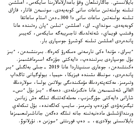
بايلانىستى. جاڭارتىلعان وقۋ باعدارلامالارىنا سايكەس، اعىلشىن
تىلىنە بولىنەتىن ساعات سانى كوبەيەدى. سونىمەن قاتار، قازاق
تىلىنە بولىنەتىن ساعات سانى دا 300-دەن استام ساعاتقا
كوبەيەدى. سونداي- اق، اعىلشىن ءتىلىن ءپان رەتىندە عانا
وقىتىپ قويماي، شەتەلدىك تاجىريبەگە سايكەس، كەيبىر
پاندەردى اعىلشىن تىلىنە كوشىرۋ جوسپارى بار.
ءبىراق، مۇندا ەكى نارسەنى ەسكەرۋ كەرەك. بىرىنشىدەن، ءبىز
بۇل جوسپاردى بىرتىندەپ، دايەكتى جۇزەگە اسىرماقشىمىز.
ەكىنشىدەن، جوعارى سىنىپتاردا عانا 2019 -جىلى بەلگىلى ءبىر
پاندەردى، سونىڭ ىشىندە فيزيكا، حيميا، بيولوگيانى تاڭداپ
وتىرمىز. مەكتەپتەردىڭ مۇمكىندىگى بولاتىن بولسا، سولاردىڭ
القالى شەشىمىمەن عانا ەنگىزىلەدى. دەمەك، ءبىز بۇل ءىس-
شارانى دايەكتى جۇرگىزىپ، مەملەكەتتىك تىلگە ەش زيانىن
تيگىزبەۋدى كوزدەپ وتىرمىز. سايىپ كەلگەندە، بۇل تىكەلەي
ورىنداۋشىلىق مادەنيەتىنە جانە تىلگە دەگەن جاناشىرلىعىمىزعا
بايلانىستى بولادى»، - دەپ قورىتتى ءسوزىن ە. نۇرلانوۆ.