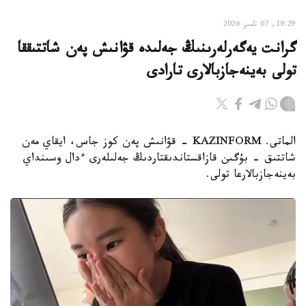
19:29, 07 تامىز 2026
گرانت يەگەرلەرىنىڭ جەلىدە قۋانىش پەن شاتتىققا
تولى بەينەجازبالارى تارادى
الماتى. KAZINFORM - قۋانىش پەن كوز جاس، ايقاي مەن
شاتتىق - بۇگىن قازاقستاندىقتاردىڭ جەلىلەرى ءدال وسىنداي
بەينەجازبالارعا تولى.