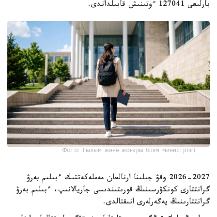
بارلىعى 127041 ءوتىنىش قابىلداندى.
Фото: Ғылым және жоғары білім министрлігі
2026-2027 وقۋ جىلىنا ارنالعان مەملەكەتتىك ءبىلىم بەرۋ
گرانتتارى كونكۋرسىنىڭ قورىتىندىسى جاريالانىپ، ءبىلىم بەرۋ
گرانتتارىنىڭ يەگەرلەرى انىقتالدى.