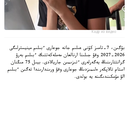
Кадр из видео
بۇگىن، 7-تامىز كۇنى عىلىم جانە جوعارى ءبىلىم مينيسترلىگى
2026-2027 وقۋ جىلىنا ارنالعان مەملەكەتتىك ءبىلىم بەرۋ
گرانتتارىنىڭ يەگەرلەرى ءتىزىمىن جاريالادى. بيىل 75 مىڭنان
استام تالاپكەر ەلىمىزدىڭ جوعارى وقۋ ورىندارىندا تەگىن ءبىلىم
الۋ مۇمكىندىگىنە يە بولدى.
بۇل كۇن كونكۋرس ناتيجەلەرىن تاعاتسىزدانا كۇتكەن مىڭداعان
قازاقستاندىق تۇلەك ءۇشىن ەڭ ماڭىزدى ءارى ۋايىمعا تولى
ساتتەردىڭ بىرىنە اينالدى.