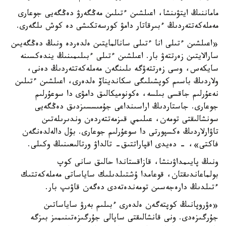
ماماننىڭ ايتۋىنشا، اعىلشىن ءتىلىن مەڭگەرۋ دەڭگەيى جوعارى
مەملەكەتتەردىڭ ءبىرقاتار دامۋ كورسەتكىشى دە كوش ىلگەرى.
«اعىلشىن ءتىلى انا ءتىلى سانالمايتىن ەلدەردە ونىڭ دەڭگەيىن
سارالايتىن زەرتتەۋ بار. اعىلشىن ءتىلى ءبىلىمىنىڭ يندەكسىنە
سايكەس، وسى زەرتتەۋگە ىلىنگەن مەملەكەتتەردىڭ دەنى،
ولاردىڭ باسىم كوپشىلىگى سكانديناۆ ەلدەرى، اعىلشىن ءتىلىن
نەعۇرلىم جاقسى بىلسە، ەكونوميكالىق دامۋى دا سوعۇرلىم
جوعارى. جاستاردىڭ اراسىنداعى جۇمىسسىزدىق دەڭگەيى
سونشالىقتى تومەن، عىلىمي قىزمەتتەردەن وندىرىلەتىن
تاۋارلاردىڭ ەكسپورتى دا سوعۇرلىم جوعارى. بۇل دالەلدەنگەن
فاكتى»، - دەيدى اقپاراتتىق- تالداۋ ورتالىعىنىڭ وكىلى.
ونىڭ پايىمداۋىنشا، قازاقستاندا حالىق سانى كوپ
بولماعاندىقتان، قوعامدا ۇشتىلدىلىك ساياساتى مەملەكەتتىك
ءتىلدىڭ دارەجەسىن تومەندەتەدى دەگەن قاۋىپ بار.
«ەۋروپانىڭ كوپتەگەن ەلدەرى ءبىلىم بەرۋ ساياساتىن
جۇرگىزەدى. ونى قانشالىقتى ساپالى جۇرگىزەتىنىمىز بىزگە