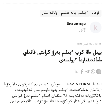
قوعام
ءبىلىم جانە عىلىم
وتانداستار
без автора
اۆتور
20:45, 07 تامىز 2026
بيىل ەڭ كوپ ءبىلىم بەرۋ گرانتى قانداي
ماماندىقتارعا ءبولىندى
استانا. KAZINFORM - جوعارى ءبىلىمدى كادرلاردى دايارلاۋعا
ارنالعان مەملەكەتتىك ءبىلىم بەرۋ تاپسىرىسى شەڭبەرىندە
باكالاۆريات دەڭگەيىنە 75 مىڭنان استام ءبىلىم بەرۋ گرانتى
ءبولىندى. گرانتتار كونكۋرسىنا قاتىسۋ ءۇشىن تالاپكەرلەردەن