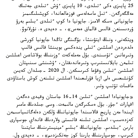
25 پايىزى ەكى ءتىلدى، 10 پايىزى ءۇش ءتىلدى جەتىك
مەڭگەرگەن. ءتىل ماسەلەسى قوزعالعاندا، كوپشىلىگىمىز
جاپونيانى ەسكە الامىز. جاپونيا دا كوپ ءتىلدى ءبىلىم بەرۋ
ۇردىسىنەن قالىس قالماق ەمەس»، - دەيدى ە. نۇرلانوۆ.
ويتكەنى، ونىڭ ايتۋىنشا، بۇگىنگى تاڭدا جاپونيا كورشى
ەلدەردەن اعىلشىن ءتىلى يندەكسى بويىنشا قالىس قالىپ
وتىرعانىن ءتۇسىندى. بۇل مەملەكەت ءوزىنىڭ بولاشاعىن اعىلشىن
تىلمەن بايلانىستىرىپ وتىرعاندىقتان، ءۇشىنشى سىنىپتان
اعىلشىن ءتىلىن وقۋعا كىرىسكەن. ال 2020 -جىلدان كەيىن
كۇنشىعىس ەلى ازيا قۇرلىعىندا اعىلشىن تىلىنەن كوش باستاۋدى
ماقسات تۇتىپ وتىر.
«جاپونيادا اعىلشىن ءتىلىن 14-16 جاستان وقيدى دەگەن
اقپارات ءجۇر. بۇل ەسكىرگەن مالىمەت. وسى جىلدىڭ مامىر
ايىندا مەن پاريج قالاسىندا جاپونيانىڭ ۇلكەن دەلەگاتسياسىمەن
كەزدەسىپ، اعىلشىن تىلىنە قاتىستى ولاردىڭ قانداي جوسپارى
بارىن ءبىلدىم. جاپونيانىڭ ءبىلىم ءمينيسترىنىڭ سايتىنا
كىرىپ، جوسپارىنىڭ بارىنا كوز جەتكىزدىم»، - دەيدى ول.