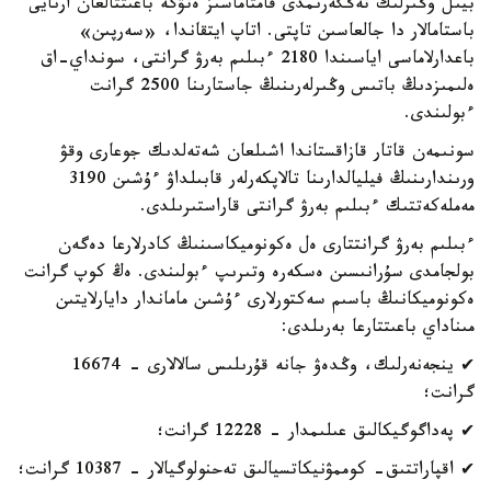
بيىل وڭىرلىك تەڭگەرىمدى قامتاماسىز ەتۋگە باعىتتالعان ارنايى
باستامالار دا جالعاسىن تاپتى. اتاپ ايتقاندا، «سەرپىن»
باعدارلاماسى اياسىندا 2180 ءبىلىم بەرۋ گرانتى، سونداي-اق
ەلىمىزدىڭ باتىس وڭىرلەرىنىڭ جاستارىنا 2500 گرانت
ءبولىندى.
سونىمەن قاتار قازاقستاندا اشىلعان شەتەلدىك جوعارى وقۋ
ورىندارىنىڭ فيليالدارىنا تالاپكەرلەر قابىلداۋ ءۇشىن 3190
مەملەكەتتىك ءبىلىم بەرۋ گرانتى قاراستىرىلدى.
ءبىلىم بەرۋ گرانتتارى ەل ەكونوميكاسىنىڭ كادرلارعا دەگەن
بولجامدى سۇرانىسىن ەسكەرە وتىرىپ ءبولىندى. ەڭ كوپ گرانت
ەكونوميكانىڭ باسىم سەكتورلارى ءۇشىن ماماندار دايارلايتىن
مىناداي باعىتتارعا بەرىلدى:
✔ ينجەنەرلىك، وڭدەۋ جانە قۇرىلىس سالالارى - 16674
گرانت؛
✔ پەداگوگيكالىق عىلىمدار - 12228 گرانت؛
✔ اقپاراتتىق- كوممۋنيكاتسيالىق تەحنولوگيالار - 10387 گرانت؛