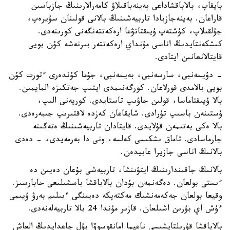
بايقاپ، بالاباقشاداعى بەينەباقىلاۋ كامەرالارىنىڭ جازباسىن
قاراعان. بەينەجازبادا تاربيەشىنىڭ بالانى قولىنان سۇيرەپ،
جۇلقىلاپ، كۇشتەپ ۇيىقتاتۋعا ارەكەتتەنگەنى كورىنەدى.
كىشكەنتايدىڭ اناسى مۇنداي ارەكەتتەر بىرنەشە كۇن بويى
قايتالانعانىن ايتادى.
- دۇيسەنبى، سارسەنبى، بەيسەنبى، جۇما كۇندەرى ءتورت كۇن
بويى بالامدى قورلاعان. كورگەنىمدى ايتىپ جەتكىزە المايمىن.
بالا ۇيىقتاماسا، قولىن جاۋىپ تاستايدى. كورپەنى الىپ،
ۇستىنەن باسىپ تۇرادى. شايقاعان كەزدە لاقتىرىپ جىبەرەدى.
بالا ەكى بەتىمەن قۇلايدى. قايتادان تاربيەشىنىڭ ەتەگىنە
جارماسادى. تاماق ىشكىسى كەلسە، ونى دا بەرمەيدى، - دەدى
بالانىڭ اناسى جازيرا عابيدەن.
بالانىڭ جاقىندارىنىڭ ايتۋىنشا، تاربيەشى بۇعان دەيىن دە
ءىستى بولعان. دەگەنمەن بۇدان بالاباقشا باسشىلىعى حابارسىز.
وقيعا بولعان جەكەمەنشىك مەكتەپكە دەيىنگى ءبىلىم بەرۋ ۇيىمى
ءۇش اي بۇرىن اشىلعان. قازىر مۇندا 24 بالا تاربيەلەنەدى.
بالاباقشا قۇرىلتايشىسى ناعيما امانقوسوۆا بۇل جاعدايدىڭ العاش