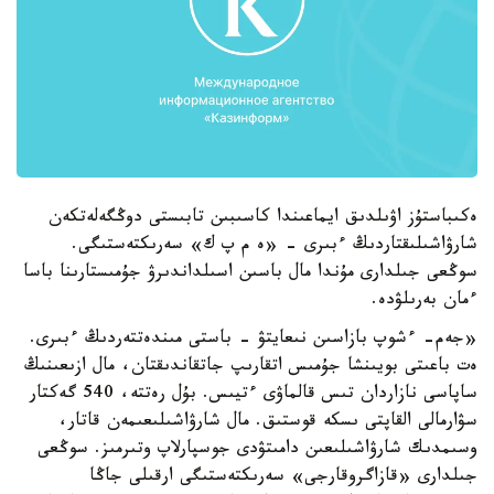
ەكىباستۇز اۋىلدىق ايماعىندا كاسىبىن تابىستى دوڭگەلەتكەن
شارۋاشىلىقتاردىڭ ءبىرى - «ە م پ ك» سەرىكتەستىگى.
سوڭعى جىلدارى مۇندا مال باسىن اسىلداندىرۋ جۇمىستارىنا باسا
ءمان بەرىلۋدە.
«جەم- ءشوپ بازاسىن نىعايتۋ - باستى مىندەتتەردىڭ ءبىرى.
ەت باعىتى بويىنشا جۇمىس اتقارىپ جاتقاندىقتان، مال ازىعىنىڭ
ساپاسى نازاردان تىس قالماۋى ءتيىس. بۇل رەتتە، 540 گەكتار
سۋارمالى القاپتى ىسكە قوستىق. مال شارۋاشىلىعىمەن قاتار،
وسىمدىك شارۋاشىلىعىن دامىتۋدى جوسپارلاپ وتىرمىز. سوڭعى
جىلدارى «قازاگروقارجى» سەرىكتەستىگى ارقىلى جاڭا