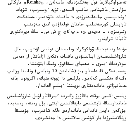
تەحنولوگيالارعا قول جەتكىزدىك. ماسەلەن، «Reinke» ماركالى
سۋارعىش ماشيناسى ساتىپ الىندى. تۇيە ءوسىرىپ، شۇبات
ءوندىرىسىن جانداندىرۋدى دا ماقسات ەتۋدەمىز. مەملەكەت
تاراپىنان كورسەتىلىپ جاتقان قولداۋدى انىق سەزىنىپ
وتىرمىز»، - دەيدى «ە م پ ك» ج ش س- نىڭ ديرەكتورى
تاتيانا شراينەر.
مۇندا رەسەيدىڭ ۆولگوگراد وبلىسىنان قونىس اۋدارىپ، مال
شارۋاشىلىعىمەن اينالىسۋدى ماقسات ەتكەن ازاماتتار از ەمەس.
سولاردىڭ ءبىرى - سەمباي ىسقاقوۆ. ونىڭ ايتۋىنشا،
رەسەيدەگى قانداستارىمىز (شامامەن 10 وتباسى) وتانىنا ورالىپ
ەڭبەك ەتكىسى كەلەدى. بارلىعى دا زووتەحنيك، اگرونوم جانە
مەحانيزاتور ماماندىقتارى بويىنشا ءبىلىم العاندار.
وبلىس اكىمى بولات باقاۋوۆ وڭىردە ءبىرقاتار اۋىل شارۋاشىلىعى
ماماندارىنىڭ تاپشىلىعى بايقالاتىنىن ايتتى. بۇل رەتتە، رەسەيدە
جۇرگەن دايىن قانداس مامانداردى ەلگە شاقىرىپ، جۇمىسقا
ورنالاستىرۋعا بار كۇشىن سالاتىنىن دا جەتكىزدى.