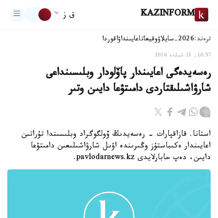
KAZINFORM
ق ز
ترەند:
2026-سايلاۋ
وقيعا
تاعايىنداۋ
اقوردا
16:57, 21 شىلدە 2016
رەسەيدەگى اعايىندار پاۆلودار وبلىسىنداعى
شارۋاشىلىقتاردى دامىتۋعا دايىن وتىر
استانا. قازاقپارات - رەسەيدىڭ ۆولگوگراد وبلىسىندا تۇراتىن
اعايىندار ەكىباستۇز وڭىرىندە اۋىل شارۋاشىلىعىن دامىتۋعا
دايىن، دەپ حابارلايدى pavlodarnews.kz.