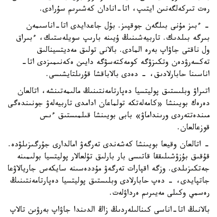
رەت تىركەلگەنىن ايتىپ، اتا-انادان كەشىرىم سۇرادى.
- ءبىز مۇنى بىلگەن جوقپىز. بۇل جاعدايدى اتا-اناسىمەن
بىرگە بىلدىك. تاربيەشىنىڭ ۇيىنە بارىپ سويلەستىك، ءبىراق
ول ناقتى جاۋاپ بەرە المادى. بالانى تولىق مەديتسينالىق
تەكسەرۋدەن وتكىزۋگە كومەكتەسۋگە دايىن ەكەنىمىزدى اتا-
اناسىنا حابارلادىق، - دەدى بالاباقشا قۇرىلتايشىسى.
اتىراۋ وبلىستىق پوليتسيا دەپارتامەنتىنىڭ مالىمەتىنشە، اتالعان
دەرەك بويىنشا «كامەلەتكە تولماعان ادامدى تاربيەلەۋ جونىندەگى
مىندەتتەردى ورىنداماۋ» بابى بويىنشا قىلمىستىق ءىس
قوزعالعان.
- اتالعان وقيعا بويىنشا كەشەندى تەرگەۋ امالدارى جۇرگىزىلۋدە.
قۇقىق بۇزۋشىلىققا قاتىسى بار بارلىق تۇلعالار پوليتسيا بولىمىنە
جەتكىزىلدى. وزگە اقپارات تەرگەۋ مۇددەسىنە سايكەس جاريالاۋعا
جاتپايدى، - دەپ حابارلادى وبلىستىق پوليتسيا دەپارتامەنتىنىڭ
رەسمي وكىلى مەيىرىم ەرداۋلەت.
بالانىڭ اتا-اناسى كىنالىلەردىڭ زاڭ الدىندا جاۋاپ بەرۋىن تالاپ