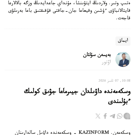
ەتىپ وتىر. ولاردىڭ ايتۋىنشا، مۇنداي جاعدايدىڭ وزگە بالالارعا
قايتالانباۋى ءۇشىن وقيعاعا جان-جاقتى قۇقىقتىق باعا بەرىلۋى
قاجەت.
ايماق
بەيسەن سۇلتان
اۆتور
10:08, 07 تامىز 2026
وسكەمەندە داۋىلدان جيىرماعا جۋىق كولىك
ءبۇلىندى
وسكەمەن. KAZINFORM - وسكەمەندە داۋىل سالدارىنان