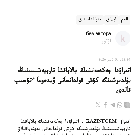
الەم
ايماق
ىقپالداستىق
без автора
اۆتور
12:24, 07 تامىز 2026
اتىراۋدا جەكەمەنشىك بالاباقشا تاربيەشىسىنىڭ
بۇلدىرشىنگە كۇش قولدانعانى ۆيدەوعا ءتۇسىپ
قالدى
اتىراۋ. KAZINFORM - اتىراۋدا جەكەمەنشىك بالاباقشا
تاربيەشىسىنىڭ بۇلدىرشىنگە كۇش قولدانعانى بەينەباقىلاۋ