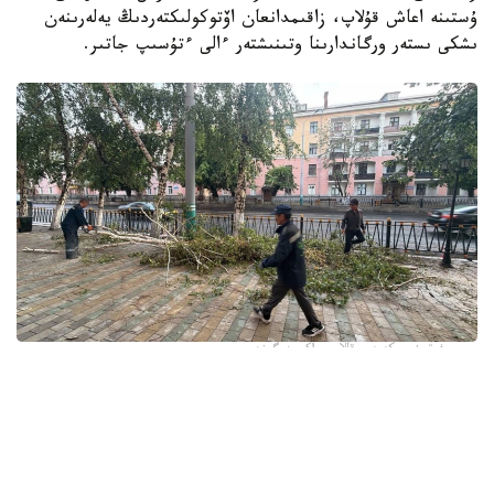
ۇستىنە اعاش قۇلاپ، زاقىمدانعان اۆتوكولىكتەردىڭ يەلەرىنەن
ىشكى ىستەر ورگاندارىنا وتىنىشتەر ءالى ءتۇسىپ جاتىر.
فوتو: وسكەمەن قالاسى اكىمدىگىنەن
قالا اكىمدىگىنىڭ مالىمەتىنشە، داۋىل كەزىندە ورتالىق
كوشەلەردە جەل 15 اعاشتى قۇلاتقان. ولاردىڭ ءبىرقاتارى جول
جيەگىندە تۇرعان اۆتوكولىكتەردىڭ ۇستىنە قۇلادى.