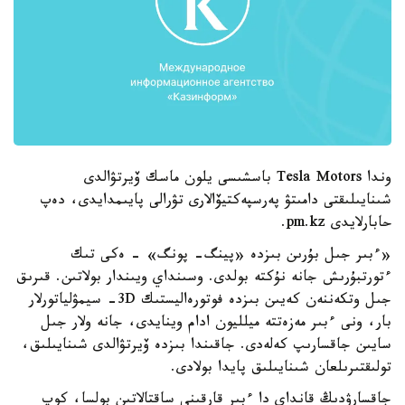
وندا Tesla Motors باسشىسى يلون ماسك ۆيرتۋالدى
شىنايىلىقتى دامىتۋ پەرسپەكتيۆالارى تۋرالى پايىمدايدى، دەپ
حابارلايدى pm.kz.
«ءبىر جىل بۇرىن بىزدە «پينگ- پونگ» - ەكى تىك
ءتورتبۇرىش جانە نۇكتە بولدى. وسىنداي ويىندار بولاتىن. قىرىق
جىل وتكەننەن كەيىن بىزدە فوتورەاليستىك 3D- سيمۋلياتورلار
بار، ونى ءبىر مەزەتتە ميلليون ادام وينايدى، جانە ولار جىل
سايىن جاقسارىپ كەلەدى. جاقىندا بىزدە ۆيرتۋالدى شىنايىلىق،
تولىقتىرىلعان شىنايىلىق پايدا بولادى.
جاقسارۋدىڭ قانداي دا ءبىر قارقىنى ساقتالاتىن بولسا، كوپ