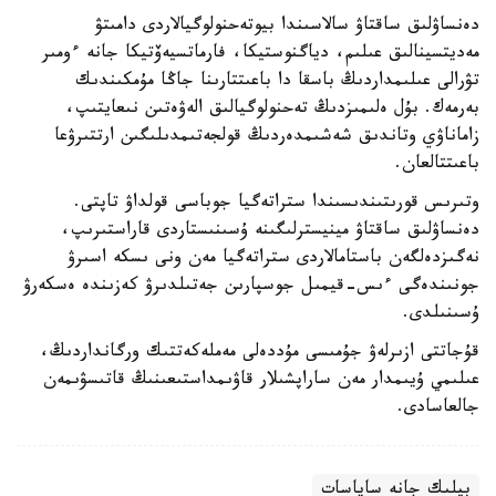
دەنساۋلىق ساقتاۋ سالاسىندا بيوتەحنولوگيالاردى دامىتۋ
مەديتسينالىق عىلىم، دياگنوستيكا، فارماتسيەۆتيكا جانە ءومىر
تۋرالى عىلىمداردىڭ باسقا دا باعىتتارىنا جاڭا مۇمكىندىك
بەرمەك. بۇل ەلىمىزدىڭ تەحنولوگيالىق الەۋەتىن نىعايتىپ،
زاماناۋي وتاندىق شەشىمدەردىڭ قولجەتىمدىلىگىن ارتتىرۋعا
باعىتتالعان.
وتىرىس قورىتىندىسىندا ستراتەگيا جوباسى قولداۋ تاپتى.
دەنساۋلىق ساقتاۋ مينيسترلىگىنە ۇسىنىستاردى قاراستىرىپ،
نەگىزدەلگەن باستامالاردى ستراتەگيا مەن ونى ىسكە اسىرۋ
جونىندەگى ءىس-قيمىل جوسپارىن جەتىلدىرۋ كەزىندە ەسكەرۋ
ۇسىنىلدى.
قۇجاتتى ازىرلەۋ جۇمىسى مۇددەلى مەملەكەتتىك ورگانداردىڭ،
عىلىمي ۇيىمدار مەن ساراپشىلار قاۋىمداستىعىنىڭ قاتىسۋىمەن
جالعاسادى.
بيلىك جانە ساياسات