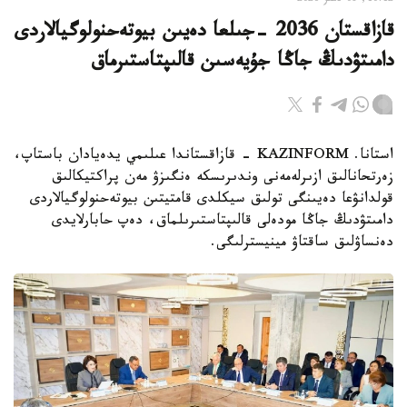
10:12, 08 تامىز 2026
قازاقستان 2036 -جىلعا دەيىن بيوتەحنولوگيالاردى
دامىتۋدىڭ جاڭا جۇيەسىن قالىپتاستىرماق
استانا. KAZINFORM - قازاقستاندا عىلىمي يدەيادان باستاپ،
زەرتحانالىق ازىرلەمەنى وندىرىسكە ەنگىزۋ مەن پراكتيكالىق
قولدانۋعا دەيىنگى تولىق سيكلدى قامتيتىن بيوتەحنولوگيالاردى
دامىتۋدىڭ جاڭا مودەلى قالىپتاستىرىلماق، دەپ حابارلايدى
دەنساۋلىق ساقتاۋ مينيسترلىگى.