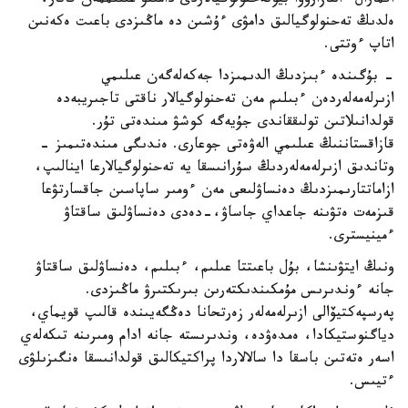
اقمارال ءالنازاروۆا بيوتەحنولوگيالاردى دامىتۋ عىلىممەن قاتار،
ەلدىڭ تەحنولوگيالىق دامۋى ءۇشىن دە ماڭىزدى باعىت ەكەنىن
اتاپ ءوتتى.
- بۇگىندە ءبىزدىڭ الدىمىزدا جەكەلەگەن عىلىمي
ازىرلەمەلەردەن ءبىلىم مەن تەحنولوگيالار ناقتى تاجىريبەدە
قولدانىلاتىن تولىققاندى جۇيەگە كوشۋ مىندەتى تۇر.
قازاقستاننىڭ عىلىمي الەۋەتى جوعارى. ەندىگى مىندەتىمىز -
وتاندىق ازىرلەمەلەردىڭ سۇرانىسقا يە تەحنولوگيالارعا اينالىپ،
ازاماتتارىمىزدىڭ دەنساۋلىعى مەن ءومىر ساپاسىن جاقسارتۋعا
قىزمەت ەتۋىنە جاعداي جاساۋ،-دەدى دەنساۋلىق ساقتاۋ
ءمينيسترى.
ونىڭ ايتۋىنشا، بۇل باعىتتا عىلىم، ءبىلىم، دەنساۋلىق ساقتاۋ
جانە ءوندىرىس مۇمكىندىكتەرىن بىرىكتىرۋ ماڭىزدى.
پەرسپەكتيۆالى ازىرلەمەلەر زەرتحانا دەڭگەيىندە قالىپ قويماي،
دياگنوستيكادا، ەمدەۋدە، وندىرىستە جانە ادام ومىرىنە تىكەلەي
اسەر ەتەتىن باسقا دا سالالاردا پراكتيكالىق قولدانىسقا ەنگىزىلۋى
ءتيىس.