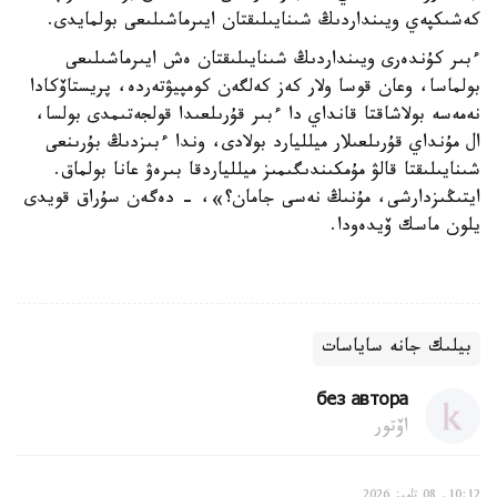
كەشىكپەي ويىنداردىڭ شىنايىلىقتان ايىرماشىلىعى بولمايدى.
ءبىر كۇندەرى ويىنداردىڭ شىنايىلىقتان ەش ايىرماشىلىعى
بولماسا، وعان قوسا ولار كەز كەلگەن كومپيۋتەردە، پريستاۆكادا
نەمەسە بولاشاقتا قانداي دا ءبىر قۇرىلعىدا قولجەتىمدى بولسا،
ال مۇنداي قۇرىلعىلار ميلليارد بولادى، وندا ءبىزدىڭ بۇرىنعى
شىنايىلىقتا قالۋ مۇمكىندىگىمىز ميللياردقا بىرەۋ عانا بولماق.
ايتىڭىزدارشى، مۇنىڭ نەسى جامان؟»، - دەگەن سۇراق قويدى
يلون ماسك ۆيدەودا.
بيلىك جانە ساياسات
без автора
اۆتور