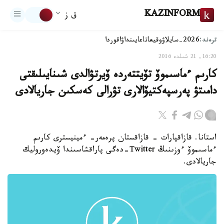
KAZINFORM
ق ز
ترەند:
2026-سايلاۋ
وقيعا
تاعايىنداۋ
اقوردا
16:20, 21 شىلدە 2016
كارىم ءماسىموۆ تۆيتتەردە ۆيرتۋالدى شىنايىلىقتى
دامىتۋ پەرسپەكتيۆالارى تۋرالى كەسكىن جاريالادى
استانا. قازاقپارات - قازاقستان پرەمەر- ءمينيسترى كارىم
ءماسىموۆ ءوزىنىڭ Twitter-دەگى پاراقشاسىندا ۆيدەوروليك
جاريالادى.