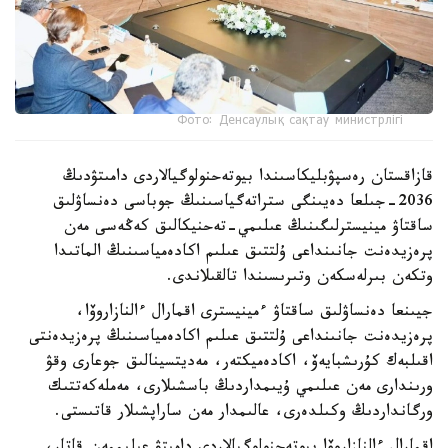
Фото: Денсаулық сақтау министрлігі
قازاقستان رەسپۋبليكاسىندا بيوتەحنولوگيالاردى دامىتۋدىڭ
2036-جىلعا دەيىنگى ستراتەگياسىنىڭ جوباسى دەنساۋلىق
ساقتاۋ مينيسترلىگىنىڭ عىلىمي-تەحنيكالىق كەڭەسى مەن
پرەزيدەنت جانىنداعى ۇلتتىق عىلىم اكادەمياسىنىڭ الماتىدا
وتكەن بىرلەسكەن وتىرىسىندا تالقىلاندى.
جيىنعا دەنساۋلىق ساقتاۋ ءمينيسترى اقمارال ءالنازاروۆا،
پرەزيدەنت جانىنداعى ۇلتتىق عىلىم اكادەمياسىنىڭ پرەزيدەنتى
اقىلبەك كۇرىشبايەۆ، اكادەميكتەر، مەديتسينالىق جوعارى وقۋ
ورىندارى مەن عىلىمي ۇيىمداردىڭ باسشىلارى، مەملەكەتتىك
ورگانداردىڭ وكىلدەرى، عالىمدار مەن ساراپشىلار قاتىستى.