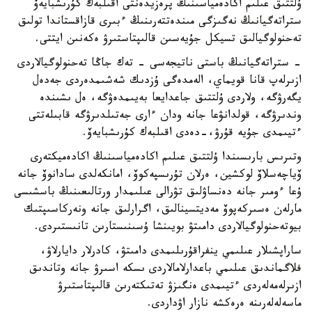
ۇلتتىق عىلىم اكادەمياسىنىڭ پرەزيدەنتى اقىلبەك كۇرىشبايەۆ
ستراتەگيانىڭ نەگىزگى مىندەتتەرىنىڭ ءبىرى قازاقستاندا تولىق
تەحنولوگيالىق تسيكل جۇيەسىن قالىپتاستىرۋ ەكەنىن ايتتى.
- ستراتەگيانىڭ باستى ناتيجەسى - تەك جاڭا تەحنولوگيالاردى
ازىرلەپ قانا قويماي، الەمدەگى ۇزدىك شەشىمدەردى جەدەل
يگەرۋگە، ولاردى ۇلتتىق جاعدايعا بەيىمدەۋگە، ەل ىشىندە
وندىرۋگە، قولدانۋعا جانە ودان ءارى جەتىلدىرۋگە قابىلەتتى
ءتيىمدى جۇيە قۇرۋ،-دەدى اقىلبەك كۇرىشبايەۆ.
وتىرىس بارىسىندا ۇلتتىق عىلىم اكادەمياسىنىڭ اكادەميكتەرى
ۆياچەسلاۆ لوكشين، ەرلان تۇرىسپەكوۆ، امانكەلدى سادانوۆ جانە
ۇعا ءومىر جانە دەنساۋلىق تۋرالى عىلىمدار ورتالىعىنىڭ باسشىسى
مارلەن ەسىركەپوۆ مەديتسينالىق، اگرارلىق جانە ونەركاسىپتىك
بيوتەحنولوگيالاردى دامىتۋ بويىنشا ۇسىنىستارىن تانىستىردى.
ساراپشىلار عىلىمي ينفراقۇرىلىمدى دامىتۋ، كادرلار دايارلاۋ،
فلاگماندىق عىلىمي باعدارلامالاردى ىسكە اسىرۋ جانە وتاندىق
ازىرلەمەلەردى ءتيىمدى ەنگىزۋ تەتىكتەرىن قالىپتاستىرۋ
ماسەلەلەرىنە ەرەكشە نازار اۋداردى.