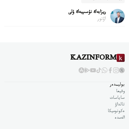
ريزابەك نۇسىپبەك ۇلى
اۆتور
KAZINFORM
بوليمدەر
وقيعا
ساياسات
تالداۋ
ەكونوميكا
الەمدە