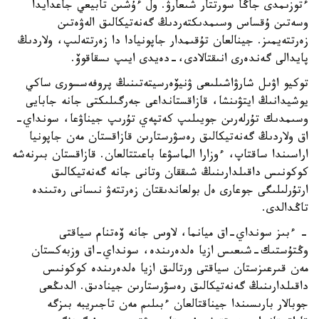
ءتوزىمدى جاڭا سورتتار شىعارۋ. ول ءۇشىن تابيعي جاعدايدا
وسەتىن ۇقساس وسىمدىكتەردىڭ گەنەتيكالىق الەۋەتىن
زەرتتەيمىز. جينالعان تۇقىمدار جاپونيادا دا زەرتتەلىپ، ولاردىڭ
پايدالى گەندەرى انىقتالادى،-دەيدى ايىپ ىسقاقوۆ.
توكيو اۋىل شارۋاشىلىعى ۋنيۆەرسيتەتىنىڭ پروفەسسورى ساكي
يوشيدانىڭ ايتۋىنشا، قازاقستانداعى جەرگىلىكتى جانە جابايى
وسىمدىك تۇرلەرىن جويىلىپ كەتپەي تۇرىپ جيناۋعا، سونداي-
اق ولاردىڭ گەنەتيكالىق رەسۋرستارىن قازاقستان مەن جاپونيا
اراسىندا ساقتاپ، ءوزارا الماسۋعا باعىتتالعان. قازاقستان بىرنەشە
كوكونىس داقىلدارىنىڭ شىققان وتانى جانە گەنەتيكالىق
ارتۇرلىلىگى جوعارى ەل بولعاندىقتان زەرتتەۋ نىسانى رەتىندە
تاڭدالدى.
- ءبىز سونداي-اق ميانما، لاوس جانە ۆەتنام سياقتى
وڭتۇستىك-شىعىس ازيا ەلدەرىندە، سونداي-اق وزبەكستان
مەن قىرعىزستان سياقتى ورتالىق ازيا ەلدەرىندە كوكونىس
داقىلدارىنىڭ گەنەتيكالىق رەسۋرستارىن جينادىق. الدىڭعى
جوبالار بارىسىندا جيناقتالعان ءبىلىم مەن تاجىريبە بىزگە