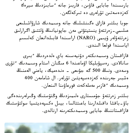
بارىسىندا جابايى قاۋىن، قاربىز جانە ءسابىزدىڭ سيرەك
كەزدەسەتىن تۇرلەرى دە تىركەلگەن.
جوبا بىلتىر قازاق ەگىنشىلىك جانە وسىمدىك شارۋاشىلىعى
عىلىمي-زەرتتەۋ ينستيتۋتى مەن جاپونيانىڭ ۇلتتىق اگرارلىق
زەرتتەۋلەر ۇيىمى (NARO) اراسىندا قابىلدانعان كەلىسىم
اياسىندا قولعا الىندى.
قازاقستان وسىمدىكتەر دۇنيەسىنە باي ەلدەردىڭ ءبىرى
سانالادى. رەسپۋبليكا اۋماعىندا 6 مىڭنان استام وسىمدىك ءتۇرى
وسەدى. ونىڭ 500 گە جۋىعى - ەندەميك، ياعني الەمنىڭ
ەشبىر جەرىندە كەزدەسپەيتىن تۇرلەر. ال شامامەن 400
وسىمدىك ءقازىر مەملەكەت قورعاۋىنا الىنعان.
بىلتىر زەرتتەۋ جۇمىستارى ەلىمىزدىڭ وڭتۇستىك وڭىرلەرىندەگى
باۋ-باقشا داقىلدارىنا باعىتتالسا، بيىل ەكسپەديتسيا سولتۇستىك
قازاقستاننىڭ جابايى وسىمدىكتەرىنە ارنالدى.