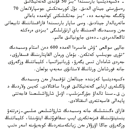
- ەكسپەديتسيا بارىسىندا ءبىز 50 قۇندى گەنەتيكالىق
رەسۋرستى جيناي الدىق. بۇل كورسەتكىش جوسپارلانعان 70
ۇلگىگە جەتپەسە دە، ءبىز جەتكىلىكتى كولەمدە باعالى
ماتەريالدار جينادىق. وسى ساپار بارىسىندا قازاقستاننىڭ تابيعاتى
مەن وسىمدىك الەمىنىڭ باي ارتۇرلىلىگى ءبىزدى ەرەكشە
تاڭعالدىردى،-دەدى جاپونيالىق عالىم.
جالپى سوڭعى ءۇش عاسىردا الەمدە 600 دەن استام وسىمدىك
ءتۇرى جويىلىپ كەتكەن. بۇعان ورمان القاپتارىنىڭ قىسقارۋى،
جەردى شامادان تىس يگەرۋ، ۋربانيزاتسيا، كليماتتىڭ وزگەرۋى
جانە قورشاعان ورتانىڭ لاستانۋى سەبەپ بولعان.
ەكسپەديتسيا كەزىندە جينالعان تۇقىمدار مەن وسىمدىك
ۇلگىلەرى ارنايى گەنەتيكالىق قوردا ساقتالادى. كەيىن ولاردىڭ د
ن ق-سىنا تالداۋ جۇرگىزىلىپ، اۋىل شارۋاشىلىعىنا قاجەتتى
پايدالى قاسيەتتەرى انىقتالادى.
قازاق ەگىنشىلىك جانە وسىمدىك شارۋاشىلىعى عىلىمي-زەرتتەۋ
ينستيتۋتىنىڭ قىزمەتكەرى ايىپ ىسقاقوۆتىڭ ايتۋىنشا، كليماتتىڭ
وزگەرۋى جاڭا اۋرۋلار مەن زيانكەستەردىڭ كوبەيۋىنە اسەر ەتىپ