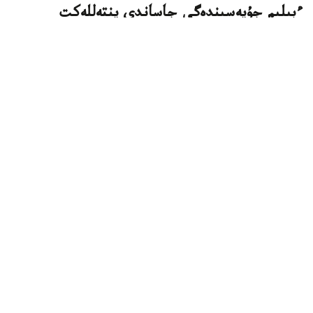
ءبىلىم جۇيەسىندەگى جاساندى ينتەللەكت
تاجىريبەسىن مەڭگەردى
استانا. KAZINFORM - قازاقستاندىق مەكتەپ ديرەكتورلارى
قىتايدا وتكەن حالىقارالىق سەميناردا جاساندى ينتەللەكتتى
ءبىلىم بەرۋ جۇيەسىنە ەنگىزۋدىڭ وزىق تاجىريبەسىمەن
تانىستى، دەپ حابارلايدى وقۋ-اعارتۋ مينيسترلىگى.