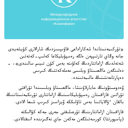
«تۇركىمەنستاندا شەكاراداعى قاۋىپسىزدىك شارالارى كۇيشەيدى
جانە وڭاي تارتىپپەن ەلگە رەسپۋبليكاعا كەلىپ-كەتەتىن
شەتەلدىك ازاماتتاردىڭ كەلۋىنە بەس كۇن تىيىم سالىندى»، -
دەلىنگەن ماڭعىستاۋ وبلىسى مەملەكەتتىك كىرىس
دەپارتامەنتىنىڭ مالىمەتىندە.
ۆەدومستۆونىڭ حابارلاۋىنشا، ماڭعىستاۋ وبلىسىندا تۇراقتى
تۇراتىن قازاقستان رەسپۋبليكاسىنىڭ ازاماتتارى تۇرىكمەنستاننىڭ
بالقان ءۋالاياتىنا بەس تاۋلىككە ۆيزاسىز كىرىپ شىعا الادى.
قازاقستان ازاماتتارىنىڭ تۇرعىلىقتى جەرى جەكە كۋالىكتە
(پاسپورتتا) كورسەتىلگەن مەكەن جاي نەگىزىندە انىقتالادى.