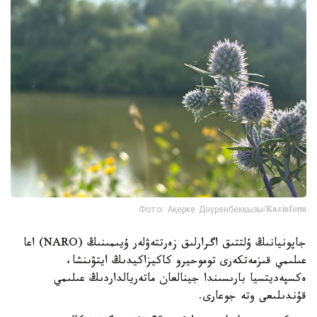
Фото: Ақерке Дәуренбекқызы/Kazinform
جاپونيانىڭ ۇلتتىق اگرارلىق زەرتتەۋلەر ۇيىمىنىڭ (NARO) اعا
عىلىمي قىزمەتكەرى توموحيرو كاكيزاكيدىڭ ايتۋىنشا،
ەكسپەديتسيا بارىسىندا جينالعان ماتەريالداردىڭ عىلىمي
قۇندىلىعى وتە جوعارى.