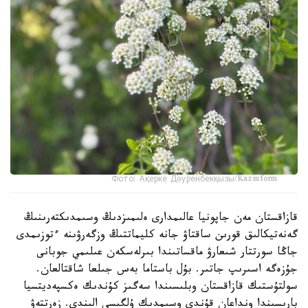
Фото: Ақерке Дәуренбекқызы/Kazinform
قازاقستان مەن جاپونيا عالىمدارى ەلىمىزدىڭ وسىمدىكتەرىنىڭ
گەنەتيكالىق قورىن ساقتاۋ جانە كليماتتىڭ وزگەرۋىنە ءتوزىمدى
جاڭا سورتتار شىعارۋ ماقساتىندا بىرلەسكەن عىلىمي جوبانى
جۇزەگە اسىرىپ جاتىر. بۇل باستاما بەس جىلعا شاقتالعان.
سولتۇستىك قازاقستان وبلىسىندا سەگىز كۇندىك ەكسپەديتسيا
بارىسىندا ونداعان قۇندى وسىمدىك ۇلگىسى الىندى. زەرتتەۋ