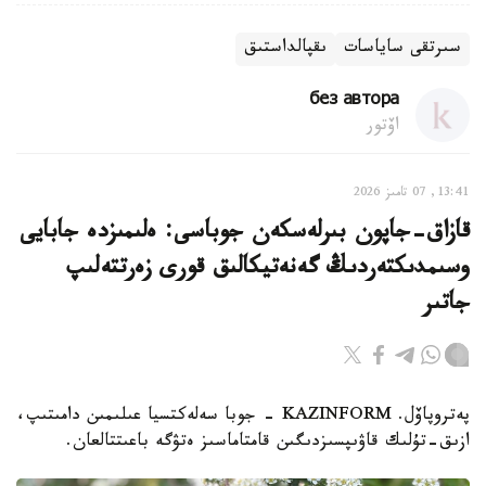
سىرتقى ساياسات
ىقپالداستىق
без автора
اۆتور
13:41, 07 تامىز 2026
قازاق-جاپون بىرلەسكەن جوباسى: ەلىمىزدە جابايى
وسىمدىكتەردىڭ گەنەتيكالىق قورى زەرتتەلىپ
جاتىر
پەتروپاۆل. KAZINFORM - جوبا سەلەكتسيا عىلىمىن دامىتىپ،
ازىق-تۇلىك قاۋىپسىزدىگىن قامتاماسىز ەتۋگە باعىتتالعان.