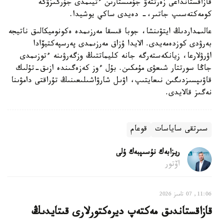
قازاقستانداعى زەرتتەۋ جۇمىستارىن ءتيىمدى جۇرگىزۋگە
كومەكتەسىپ جاتىر،- دەيدى ساكي يوشيدا.
عالىمداردىڭ ايتۋىنشا، جوبا قىسقا مەرزىمدە ەكونوميكالىق ناتيجە
بەرۋدى كوزدەمەيدى. الايدا ۇزاق مەرزىمدى پەرسپەكتيۆادا
اۋرۋلارعا، زيانكەستەرگە جانە كليماتتىڭ وزگەرۋىنە ءتوزىمدى
جاڭا سورتتار شىعۋى مۇمكىن. بۇل ءوز كەزەگىندە ازىق-تۇلىك
قاۋىپسىزدىگىن نىعايتىپ، اۋىل شارۋاشىلىعىنىڭ تۇراقتى دامۋىنا
نەگىز قالايدى.
سىرتقى ساياسات
قوعام
ريزابەك نۇسىپبەك ۇلى
اۆتور
11:06, 07 تامىز 2026
قازاقستاندىق مەكتەپ ديرەكتورلارى قىتايدىڭ