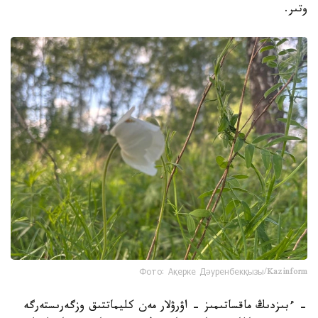
وتىر.
Фото: Ақерке Дәуренбекқызы/Kazinform
- ءبىزدىڭ ماقساتىمىز - اۋرۋلار مەن كليماتتىق وزگەرىستەرگە