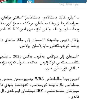
فوتو: Top Rank
- ءبارى قايتا باستالادى. باستامامىز ءساتتى بولعان 
جەرلەستەرىڭىز رەتىندە ماعان ەرەكشە دەمەۋ كورسەتى
ويداعىداي بولسا، جاقىن كۇندەرى امەريكاعا اتتانامىز
ورىنعا كوتەرىلگەنى حابارلانعان بولاتىن.
ءساتتى قورعاعان ەدى.
كەيىن ورتا سالماقتاعى WBA چە
قالدى.