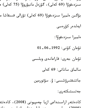
سىزدىقوۆا (69 كەلى)، گۇزەل مانيۋروۆا (75 كەلى) ەل نامىسىن قورعايتىن بولادى.
بۇگىن ەلميرا سىزدىقوۆا (69 كەلى) تۋرالى قىسقاشا مالىمەتىمىزدى نازارلارىڭىزعا ۇسىنامىز.
ايەلدەر كۇرەسى
ەلميرا سىزدىقوۆا:
تۋعان كۇنى: 1992-06-01
تۋعان جەرى: قاراعاندى وبلىسى
سالماق ساناتى: 69 كەلى
جاتتىقتىرۋشىسى: ۆ. سۋتورمين
جەتىستىكتەرى:
كادەتتەر اراسىند