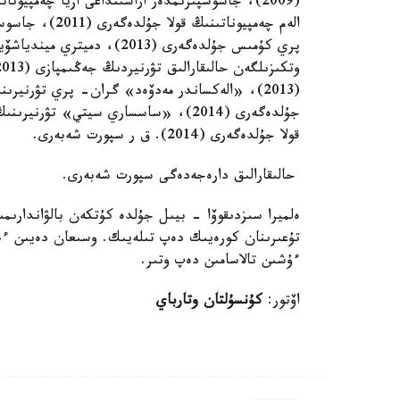
پري كۇمىس جۇلدەگەرى (2013
قولا جۇلدەگەرى (2014). ق ر سپورت شەبەرى.
حالىقارالىق دارەجەدەگى سپورت شەبەرى.
ەلميرا سىزدىقوۆا - بيىل جۇلدە كۇتكەن بالۋاندار
تۇعىرىنان كورەيىك دەپ تىلەيىك. وسىعان دەيىن ءبىر
ءۇشىن تالاسامىن دەپ وتىر.
اۆتور:
كۇنسۇلتان وتارباي