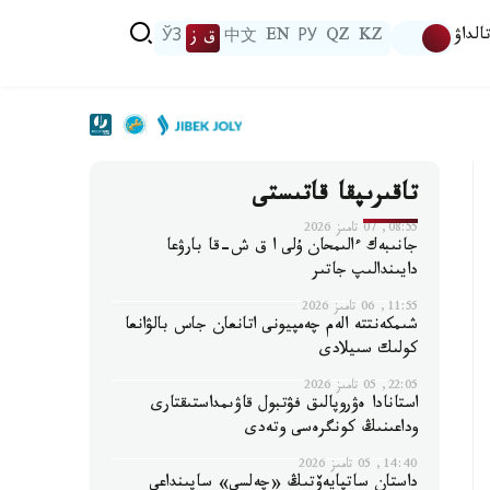
الداۋ
KZ
QZ
РУ
EN
中文
ق ز
ЎЗ
تاقىرىپقا قاتىستى
08:55, 07 تامىز 2026
جانىبەك ءالىمحان ۇلى ا ق ش-قا بارۋعا
دايىندالىپ جاتىر
11:55, 06 تامىز 2026
شىمكەنتتە الەم چەمپيونى اتانعان جاس بالۋانعا
كولىك سىيلادى
22:05, 05 تامىز 2026
استانادا ەۋروپالىق فۋتبول قاۋىمداستىقتارى
وداعىنىڭ كونگرەسى وتەدى
14:40, 05 تامىز 2026
داستان ساتپايەۆتىڭ «چەلسي» ساپىنداعى