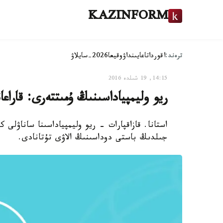
KAZINFORM
ترەند:
اقوردا
تاعايىنداۋ
وقيعا
2026-سايلاۋ
14:15, 19 شىلدە 2016
ريو وليمپياداسىنىڭ ۇمىتتەرى: قاراع
جىلدىڭ باستى دوداسىنىڭ الاۋى تۇتانادى.