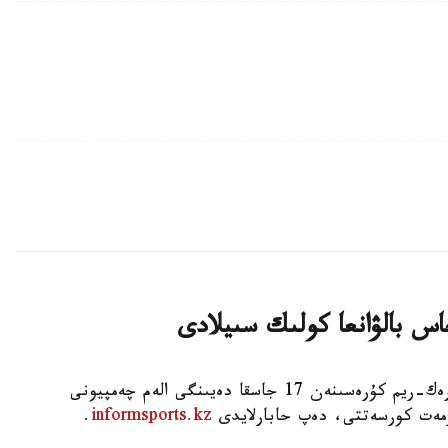
اس بالۋانعا كولىك سىيلادى
استانا. KAZINFORM - شىمكەنت قالاسىندا گرەك-ريم كۇرەسىنەن 17 جاسقا دەيىنگى الەم چەمپيونى
ۇرمەت كورسەتتى، دەپ حابارلايدى
informsports.kz
.