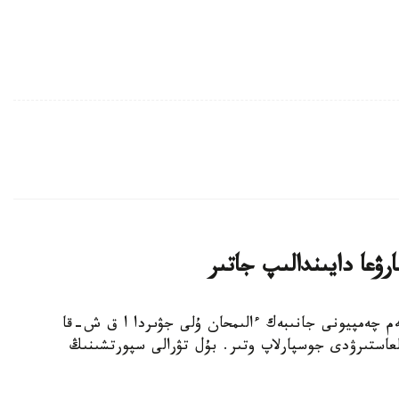
ۋعا دايىندالىپ جاتىر
بوكسشى، الەم چەمپيونى جانىبەك ءالىمحان ۇلى جۋىردا ا ق ش-قا
عاستىرۋدى جوسپارلاپ وتىر. بۇل تۋرالى سپورتشىنىڭ