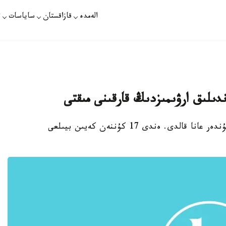
الەمدە
قازاقستان
ساياسات
ت
اندىلىق ارۋىمىزدىڭ قارقىنى مىقتى
استانا. قازاقپارات - ريو وليمپياداسىنا ساناۋلى كۇندەر عانا قالدى. ەندى 17 كۇننەن كەيىن بيىلعى