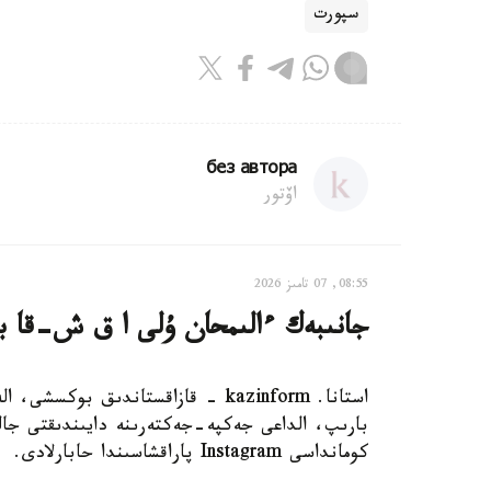
سپورت
без автора
اۆتور
08:55, 07 تامىز 2026
جانىبەك ءالىمحان ۇلى ا ق ش-قا بار
استانا. kazinform - قازاقستاندىق 
بارىپ، الداعى جەكپە-جەكتەرىنە دايىندىقتى جال
كومانداسى Instagram پاراقشاسىندا حابارلادى.