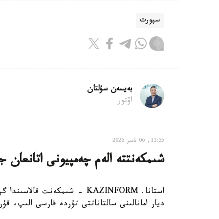
سپورت
بەيسەن سۇلتان
اۆتور
11:55, 06 تامىز 2026
شىمكەنتتە الەم چەمپيونى اتانعان ج
ديار امانالىنى سالتاناتتى تۇردە قارسى الىپ، ق