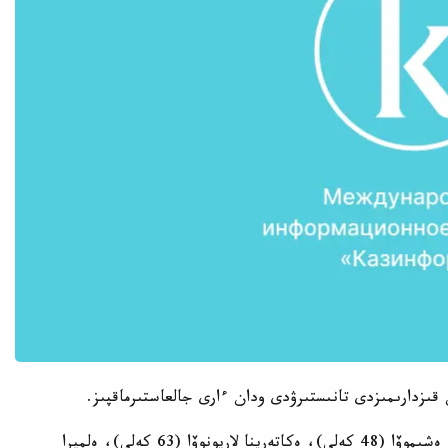
قىزدارىمىزدى تانىستىرۋدى ودان ءارى جالعاستىرماقپىز.
ريودا ايەلدەر كۇرەسىنەن ءتورت بالۋانىمىز - جۇلدىز ەشىموۆا (48 كەلى)، ەكاتەرينا لاريونوۆا (63 كەلى)، ەلميرا