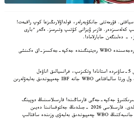
سياقتى. قۇرمەتتى جانكۇيەرلەر، قولداۋلارىڭىزعا كوپ راقمەت!
پ كەلەسىزدەر. قازىر ۆيزانى كۇتىپ وتىرمىز. ەگەر ءبارى
، - دەلىنگەن حابارلامادا.
بۇعان دەيىن جانىبەك ءالىمحان ۇلى جاڭا سالماق دارەجەسىندە WBO رەيتينگىندە جەكپە-جەكسىز-اق ەكىنشى
ءالىمحان ۇلى سوڭعى جەكپە-جەگىن 2025 -جىلعى 5-ساۋىردە استانادا وتكىزىپ، فرانسيالىق اناۋەل
نگاميسسەنگەنى نوكاۋتپەن جەڭدى. سول كەزدەسۋدە ول ورتا سالماقتاعى WBO جانە IBF چەمپيوندىق بەلبەۋلەرىن
مپيونىمەن وتەتىن بىرىكتىرۋ جەكپە-جەگى قارساڭىندا قارسىلاسىنىڭ دوپينگ
سىناماسى وڭ ناتيجە كورسەتىپ، كەزدەسۋ وتپەي قالدى. قارسىلاسى 2026 -جىلدىڭ جەلتوقسانىنا دەيىن
سپورتتان شەتتەتىلىپ، IBF تيتۋلىنان ايىرىلدى. ال جانىبەكتىڭ WBO چەمپيوندىق بەلبەۋى وزىندە ساقتالىپ