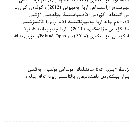
(2009)، جاسوسپىرىمدەر اراسىنداعى ازيا چەمپيوناتىنىڭ قولا جۇلدەگەرى (2010)، جاسوسپىرىمدەر اراسىنداعى
الەم چەمپيوناتىنىڭ قولا جۇلدەگەرى (2011)، جاسوسپىرىمدەر اراسىنداعى ازيا چەمپيونى (2012)، گولدەن گران-
)، دميتري ميندياشۆيلي اتىنداعى كۇرەس اكادەمياسىنىڭ جۇلدەسى ءۇشىن
وتكىزىلگەن حالىقارالىق تۋرنيردىڭ جەڭىمپازى (2013)، الەم جانە ازيا چەمپيوناتىنىڭ (5- ورىن) قاتىسۋشىسى
(2013)، «الەكساندر مەدۆەد» گران- پري تۋرنيرىنىڭ كۇمىس جۇلدەگەرى (2014)، ازيا چەمپيوناتىنىڭ قولا
جۇلدەگەرى (2014)، «ساسساري سيتي» تۋرنيرىنىڭ كۇمىس جۇلدەگەرى (2014)، «Poland Open» تۋرنيرىنىڭ
ىمىزدىڭ ءبىرى. تەك ساتتىلىك جولداس بولىپ، جەڭىس
از بيىكتەردى باعىندىرعان بالۋانىمىز ريودا تەك جۇلدە