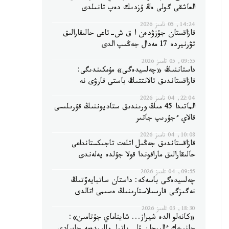
العاشقى گولى ەڭ ۇزدىك دەپ تانىلدى
14:24, 05 تامىز 2026
قازاقستان جۇزۋدەن ا ق ش-تاعى حالىقارالىق
تۋرنيردە 17 مەدال جەڭىپ الدى
09:55, 05 تامىز 2026
داستاننىڭ «چەلسيدەگى» مۇمكىندىگى:
قازاقستاندىق تالانتتىڭ باستى قارۋى نە
22:04, 04 تامىز 2026
الماتىدا 45 مىڭ ورىندىق ستاديوننىڭ قۇرىلىسى
قالاي ءجۇرىپ جاتىر
10:08, 04 تامىز 2026
قازاقستاندىق جەڭىل اتلەت تاجىكستانداعى
حالىقارالىق مارافوندا قولا جۇلدە يەلەندى
09:55, 04 تامىز 2026
چەلسيدەگى باسەكە: داستان ساتبايەۆتىڭ
نەگىزگى قارسىلاستارىنىڭ ەسىمى اتالدى
18:30, 03 تامىز 2026
«كانەلو الدە شيراز... شايناماي جۇتامىن»: