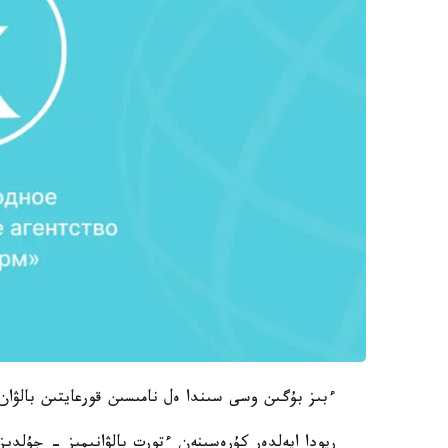
ءبىز بۇگىن وسى سىندا ەل نامىسىن قورعايتىن بالۋان 