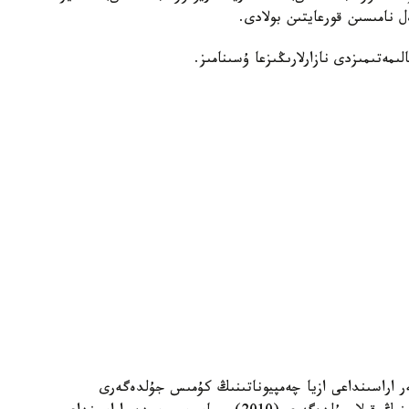
اعى ازيا چەمپيونى (2008)، كادەتتەر اراسىنداعى ازيا چەمپيوناتىنىڭ كۇمىس جۇلدەگەرى