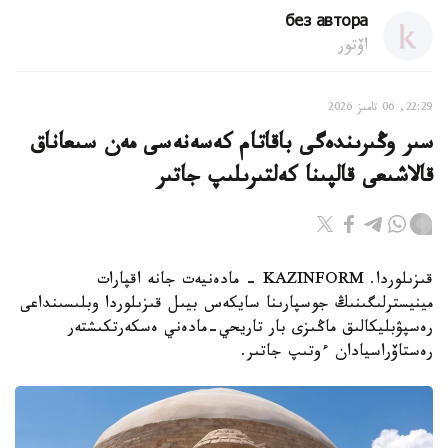
без автора
اۆتور
22:29, 06 تامىز 2026
سىر وڭىرىندەگى باقاتام كەسەنەسى مەن سىعاناق
قالاشىعى قالپىنا كەلتىرىلىپ جاتىر
قىزىلوردا. KAZINFORM - مادەنيەت جانە اقپارات
مينيسترلىگىنىڭ جوسپارىنا سايكەس بيىل قىزىلوردا وبلىسىنداعى
رەسپۋبليكالىق ماڭىزى بار تاريحي-مادەني ەسكەرتكىشتەر
رەستاۆراسيادان ءوتىپ جاتىر.