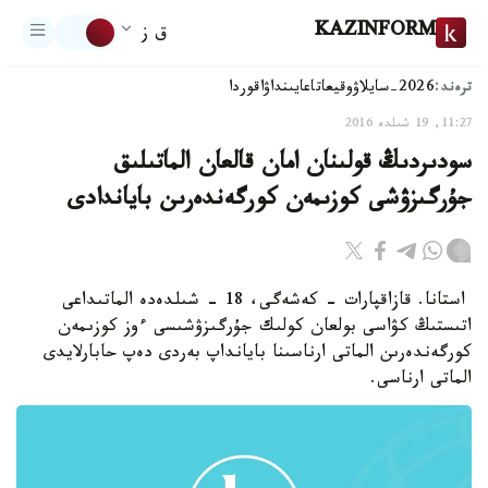
KAZINFORM
ق ز
ترەند:
2026-سايلاۋ
وقيعا
تاعايىنداۋ
اقوردا
11:27, 19 شىلدە 2016
سودىردىڭ قولىنان امان قالعان الماتىلىق
جۇرگىزۋشى كوزىمەن كورگەندەرىن باياندادى
استانا. قازاقپارات - كەشەگى، 18 - شىلدەدە الماتىداعى
اتىستىڭ كۋاسى بولعان كولىك جۇرگىزۋشىسى ءوز كوزىمەن
كورگەندەرىن الماتى ارناسىنا بايانداپ بەردى دەپ حابارلايدى
الماتى ارناسى.