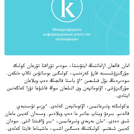
امان قالعان ازاماتتىڭ ايتۋىنشا، سودىر تۇراقتا تۇرعان كولىك
جۇرگىزۋشىسىنە قارۋ كەزەنىپ، كولىگىن بوساتۋىن تالاپ ەتكەن.
سودىردىڭ بۇل قىلىعىن ءاۋ باستا قالجىڭ دەپ ويلاعان
جۇرگىزۋشى، اۆتوماتپەن وق اتىلعان سوڭ قاشۋعا تۋرا كەلگەنىن
ايتادى.
«كولىكتە وتىرعانمىن، اۆتوماتپەن كەلدى. ءوزىم تۇسىنبەي
قالدىم. بىرەۋ ويناپ جاتىر ما دەپ ويلادىم. وسىدان كەيىن ماعان
شىق دەدى. ءمان بەرمەي وتىرعانمىن، ءبىر ۋاقىتتا اتتى. سودان
كەيىن شىقتىم. كولىكتىڭ ەسىگىن اشىپ، ماشيناعا قايتا كەلدى.