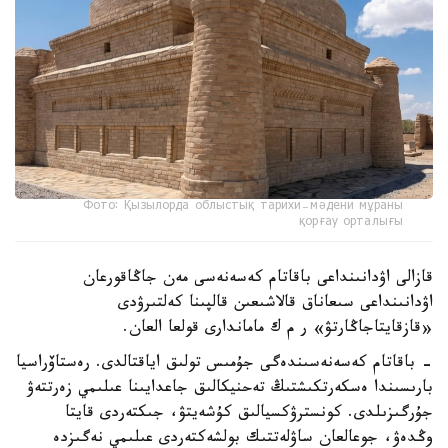
Фото: Қызылорда облыстық тарихи-мәдени мұраны
қорғау орталығы
قازالى اۋدانىنداعى باقاتام كەسەنەسى مەن جاڭاقورعان
اۋدانىنداعى سىعاناق قالاشىعىن قالپىنا كەلتىرۋدى
«قازقايتاجاڭارتۋ» ر م ك ماماندارى قولعا العان.
- باقاتام كەسەنەسىندەگى جۇمىس تولىق اياقتالدى. رەستاۆراسيا
بارىسىندا ەسكەرتكىشتىڭ تەحنيكالىق جاعدايىنا عىلىمي زەرتتەۋ
جۇرگىزىلدى. كونسترۋكسيالىق كۇشەيتۋ، جىكتەردى قايتا
وڭدەۋ، جوعالعان ساۋلەتتىك بولشەكتەردى عىلىمي نەگىزدە