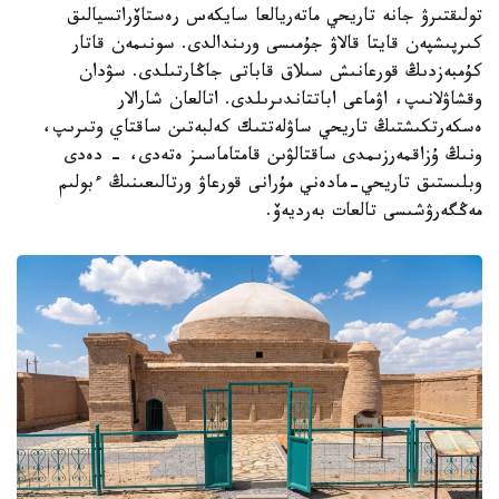
تولىقتىرۋ جانە تاريحي ماتەريالعا سايكەس رەستاۆراتسيالىق
كىرپىشپەن قايتا قالاۋ جۇمىسى ورىندالدى. سونىمەن قاتار
كۇمبەزدىڭ قورعانىش سىلاق قاباتى جاڭارتىلدى. سۋدان
وقشاۋلانىپ، اۋماعى اباتتاندىرىلدى. اتالعان شارالار
ەسكەرتكىشتىڭ تاريحي ساۋلەتتىك كەلبەتىن ساقتاي وتىرىپ،
ونىڭ ۇزاقمەرزىمدى ساقتالۋىن قامتاماسىز ەتەدى، - دەدى
وبلىستىق تاريحي-مادەني مۇرانى قورعاۋ ورتالىعىنىڭ ءبولىم
مەڭگەرۋشىسى تالعات بەرديەۆ.