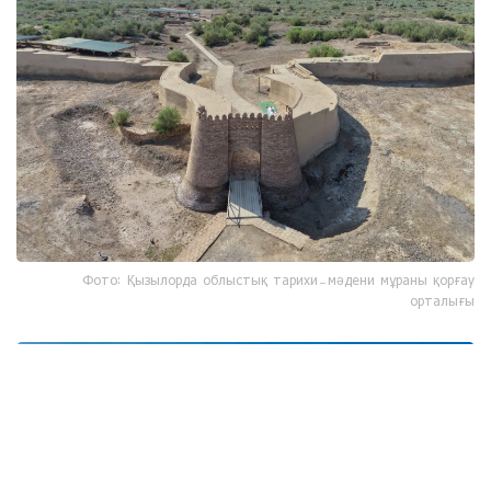
Фото: Қызылорда облыстық тарихи-мәдени мұраны қорғау
орталығы