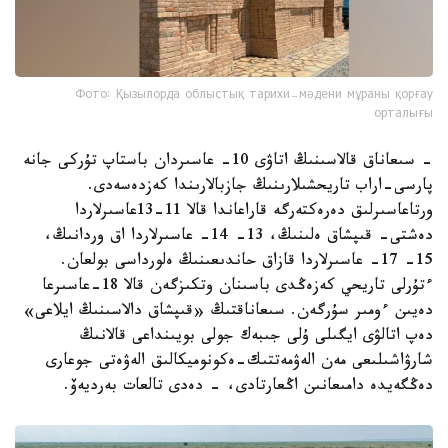
Фото: Қызылорда облыстық тарихи-мәдени мұраны қорғау
орталығы
- سىعاناق قالاسىنىڭ اتاۋى 10- عاسىردان باستاپ تۇركى جانە
پارسى-اراب تاريحشىلارىنىڭ جازبالارىندا كەزدەسەدى.
ورتاعاسىرلىق دەرەكتەرگە قاراعاندا قالا 11-13عاسىرلاردا
دەشتى- قىپشاق ەلىنىڭ، 13- 14- عاسىرلاردا اق وردانىڭ،
15- 17- عاسىرلاردا قازاق حاندىعىنىڭ ەلورداسى بولعان.
ءتۇرلى تاريحي كەزەڭدى باسىنان وتكىزگەن قالا 18-عاسىرعا
دەيىن ءومىر سۇرگەن. سىعاناقتىڭ «قىپشاق دالاسىنىڭ ايلاعى»
دەپ اتالۋى ايگىلى ۇلى جىبەك جولى بويىنداعى قالانىڭ
شارۋاشىلىعى مەن الەۋمەتتىك-ەكونوميكالىق الەۋەتى جوعارى
دەڭگەيدە دامىعانىن اڭعارتادى، - دەدى تالعات بەرديەۆ.