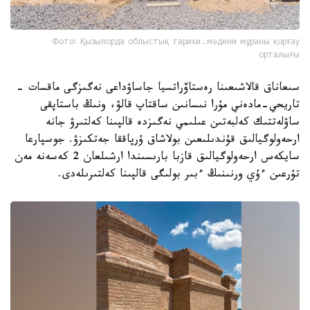
Фото: Қызылорда облыстық тарихи-мәдени мұраны қорғау
орталығы
سىعاناق قالاشىعىنا رەستاۆراتسيا جاساۋداعى نەگىزگى ماقسات -
تاريحي-مادەني مۇرا نىسانىن ساقتاپ قالۋ، ونىڭ باستاپقى
ساۋلەتتىك كەلبەتىن عىلىمي نەگىزدە قالپىنا كەلتىرۋ جانە
ارحەولوگيالىق قۇندىلىعىن بولاشاق ۇرپاققا جەتكىزۋ. جوسپارعا
سايكەس ارحەولوگيالىق قازبا بارىسىندا ارشىلعان 2 كەسەنە مەن
تۇرعىن ءۇي ورنىنىڭ ءبىر بولىگى قالپىنا كەلتىرىلەدى.