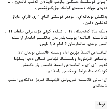
ءبىراق كولىكتىڭ ەسىگىن جاۋىپ قايتادان كەتىپ قالدى»، -
دەيدى مۇرات ەسىمدى كولىك جۇرگىزۋشىسى.
بەلگىلى بولعانداي، سودىر كولىكتى الماي ءارى قاراي جاياۋ
كەتكەن ەكەن.
ەسكە سالا كەتەيىك، 18 - شىلدە كۇنى كۇندىزگى ساعات 11 -
شاماسىندا الماتىدا پوليتسەيلەر مەن بەلگىسىز ادامدار اراسىندا
اتىس بولدى. سالدارىنان 5 ادام قازا تاپتى.
الماتىداعى اتىسقا بۇرىن ادام ولىمىنە قاتىستى بولعان 27
جاستاعى قىزىلوردا وبلىسىنىڭ تۋماسى كىنالى دەپ ايتىلۋدا.
كەيىن ءى ءى م الماتىداعى اتىسقا قاتىسى بار ەكىنشى
كۇدىكتىنىڭ قولعا تۇسكەنىن راستادى.
ال الماتى قالاسىندا تەررورلىق قاۋىپتىڭ قىزىل دەڭگەيى الىنىپ
تاستالدى.
قوعام