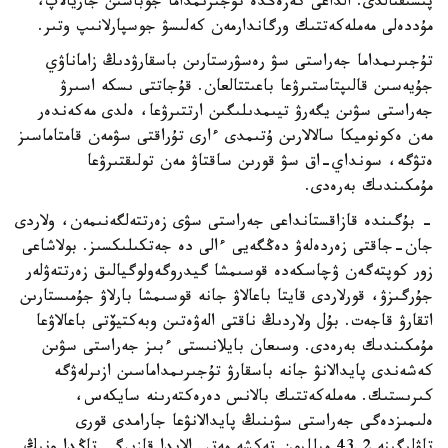
پىسىقتالدى. الداعى كەزەڭدە تۇجىرىمداما جوباسىن جاريالاپ،
مۇددەلى مەملەكەتتىك ورگاندارمەن كەلىسۋ جوسپارلانىپ وتىر.
تۇجىرىمداما جەراستى سۋ رەسۋرستارىن باسقارۋدىڭ زاماناۋي
جۇيەسىن قالىپتاستىرۋعا باعىتتالعان. قۇجاتتى ىسكە اسىرۋ
جەراستى سۋىن يگەرۋ تيىمدىلىگىن ارتتىرۋعا، ەلدى مەكەندەر
مەن ەكونوميكا سالالارىن ۇتىمدى ءارى تۇراقتى سۋمەن قامتاماسىز
ەتۋگە، سونداي-اق سۋ قورىن ساقتاۋ مەن تولىقتىرۋعا
مۇمكىندىك بەرەدى.
- بۇگىندە قازاقستانداعى جەراستى سۋى زەرتتەلگەنىمەن، ولاردى
جان-جاقتى زەردەلەۋ دەڭگەيى ءالى دە جەتكىلىكسىز. بولاشاعى
زور كوپتەگەن ۋچاسكەدە قوسىمشا گيدروگەولوگيالىق زەرتتەۋلەر
جۇرگىزۋ، قورلاردى قايتا باعالاۋ جانە قوسىمشا بارلاۋ جۇمىستارىن
اتقارۋ قاجەت. بۇل ولاردىڭ ناقتى الەۋەتىن وبەكتيۆتى باعالاۋعا
مۇمكىندىك بەرەدى. وسىعان بايلانىستى ءبىز جەراستى سۋىن
كەشەندى پايدالانۋ جانە باسقارۋ تۇجىرىمداماسىن ازىرلەۋگە
كىرىستىك. مەملەكەتتىك بالانس دەرەكتەرىنە سايكەس،
ەلىمىزدەگى جەراستى سۋىنىڭ پايدالانۋعا جارامدى قورى