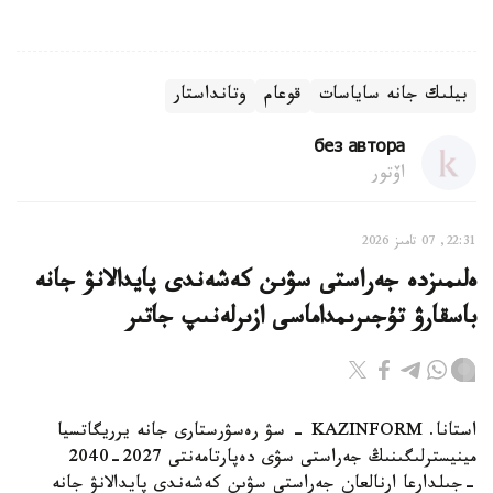
بيلىك جانە ساياسات
قوعام
وتانداستار
без автора
اۆتور
22:31, 07 تامىز 2026
ەلىمىزدە جەراستى سۋىن كەشەندى پايدالانۋ جانە
باسقارۋ تۇجىرىمداماسى ازىرلەنىپ جاتىر
استانا. KAZINFORM - سۋ رەسۋرستارى جانە يرريگاتسيا
مينيسترلىگىنىڭ جەراستى سۋى دەپارتامەنتى 2027-2040
-جىلدارعا ارنالعان جەراستى سۋىن كەشەندى پايدالانۋ جانە