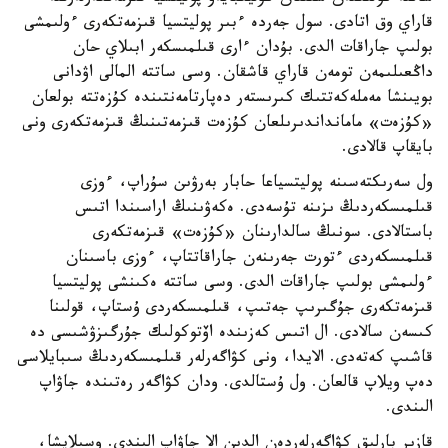
قاراي وق اتادى. سول جەردە ءبىر پوليتسيا قىزمەتكەرى ءولىمشى
بولىپ جاراقات الدى. بۇدان ءارى قىلمىسكەر ابىلاي حان
داڭعىلىمەن تومەن قاراي قاشقان. وسى ساتتە المالى اۋدانى
بويىنشا مەملەكەتتىك كىرىستەر دەپارتامەنتىندە كۇزەتتە بولعان
«كۇزەت» مامانداندىرىلعان كۇزەت قىزمەتىنىڭ قىزمەتكەرى ونى
بايقاپ قالادى.
ول سەرىكتەسىنە پوليتسياعا حابار بەرۋىن سۇراپ، ءوزى
قىلمىسكەردىڭ ىزىنە تۇسەدى. ەكەۋىنىڭ اراسىندا اتىس
باستالادى. سونىڭ سالدارىنان «كۇزەت» قىزمەتكەرى
قىلمىسكەردى ءتورت جەرىنەن جاراقاتتاپ، ءوزى باسىنان
ءولىمشى بولىپ جاراقات الدى. وسى ساتتە ەكىنشى پوليتسيا
قىزمەتكەرى جۇگىرىپ جەتىپ، قىلمىسكەردى ۇستاپ، قولىنا
كىسەن سالادى. ال اتىس كەزىندە اۆتوكولىك جۇرگىزۋشىسى دە
قاشىپ كەتەدى. الايدا، ونى كۋاگەرلەر قىلمىسكەردىڭ سىبايلاسى
دەپ ويلاپ قالعان. ول ۇستالدى. ودان كۋاگەر رەتىندە جاۋاپ
الىندى.
قازىر بارلىق كۋاگەرلەردەن الدىن الا جاۋاپ الىندى. وسىلايشا،