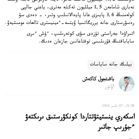
تاۋلىگىنە 43,2 ميلليون تەكشە مەتر. الايدا قازىرگى تاڭدا ونىڭ
نەبارى شامامەن 1,5 ميلليون تەكشە مەترى، ياعني جالپى
كولەمنىڭ 3,6 پايىزى عانا پايدالانىلىپ وتىر، - دەدى سۋ
رەسۋرستارى جانە يرريگاتسيا ۆيتسە-ءمينيسترى تالعات مومىشيەۆ.
اتىراۋدا جەراستى تۇزدى سۋى كوتەرىلىپ، ءۇش ءىرى
ساياباقتىڭ قۇرىلىسى توقتاعانىن جازعان ەدىك.
بيلىك جانە ساياسات
باقىتجول كاكەش
اۆتور
21:58, 07 تامىز 2026
اسكەري ينستيتۋتتاردا كونكۋرستىق ىرىكتەۋ
ءجۇرىپ جاتىر