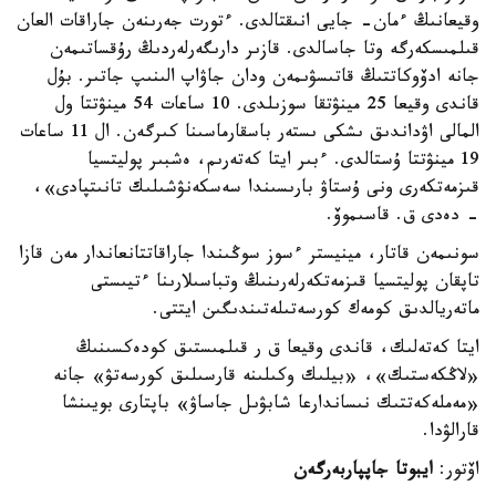
وقيعانىڭ ءمان- جايى انىقتالدى. ءتورت جەرىنەن جاراقات العان
قىلمىسكەرگە وتا جاسالدى. قازىر دارىگەرلەردىڭ رۇقساتىمەن
جانە ادۆوكاتتىڭ قاتىسۋىمەن ودان جاۋاپ الىنىپ جاتىر. بۇل
قاندى وقيعا 25 مينۋتقا سوزىلدى. 10 ساعات 54 مينۋتتا ول
المالى اۋداندىق ىشكى ىستەر باسقارماسىنا كىرگەن. ال 11 ساعات
19 مينۋتتا ۇستالدى. ءبىر ايتا كەتەرىم، ەشبىر پوليتسيا
قىزمەتكەرى ونى ۇستاۋ بارىسىندا سەسكەنۋشىلىك تانىتپادى»،
- دەدى ق. قاسىموۆ.
سونىمەن قاتار، مينيستر ءسوز سوڭىندا جاراقاتتانعاندار مەن قازا
تاپقان پوليتسيا قىزمەتكەرلەرىنىڭ وتباسىلارىنا ءتيىستى
ماتەريالدىق كومەك كورسەتىلەتىندىگىن ايتتى.
ايتا كەتەلىك، قاندى وقيعا ق ر قىلمىستىق كودەكسىنىڭ
«لاڭكەستىك»، «بيلىك وكىلىنە قارسىلىق كورسەتۋ» جانە
«مەملەكەتتىك نىساندارعا شابۋىل جاساۋ» باپتارى بويىنشا
قارالۋدا.
اۆتور:
ايبوتا جاپپاربەرگەن