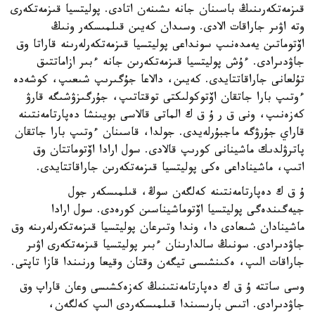
قىزمەتكەرىنىڭ باسىنان جانە ىشىنەن اتادى. پوليتسيا قىزمەتكەرى
وتە اۋىر جاراقات الادى. وسىدان كەيىن قىلمىسكەر ونىڭ
اۆتوماتىن يەمدەنىپ سونداعى پوليتسيا قىزمەتكەرلەرىنە قاراتا وق
جاۋدىرادى. ءۇش پوليتسيا قىزمەتكەرىن جانە ءبىر ازاماتتىق
تۇلعانى جاراقاتتايدى. كەيىن، دالاعا جۇگىرىپ شىعىپ، كوشەدە
ءوتىپ بارا جاتقان اۆتوكولىكتى توقتاتىپ، جۇرگىزۋشىگە قارۋ
كەزەنىپ، ونى ق ر ۇ ق ك الماتى قالاسى بويىنشا دەپارتامەنتىنە
قاراي جۇرۋگە ماجبۇرلەيدى. جولدا، قاسىنان ءوتىپ بارا جاتقان
پاترۋلدىك ماشينانى كورىپ قالادى. سول ارادا اۆتوماتتان وق
اتىپ، ماشيناداعى ەكى پوليتسيا قىزمەتكەرىن جاراقاتتايدى.
ۇ ق ك دەپارتامەنتىنە كەلگەن سوڭ، قىلمىسكەر جول
جيەگىندەگى پوليتسيا اۆتوماشيناسىن كورەدى. سول ارادا
ماشينادان شىعادى دا، وندا وتىرعان پوليتسيا قىزمەتكەرلەرىنە وق
جاۋدىرادى. سونىڭ سالدارىنان ءبىر پوليتسيا قىزمەتكەرى اۋىر
جاراقات الىپ، ەكىنشىسى تيگەن وقتان وقيعا ورنىندا قازا تاپتى.
وسى ساتتە ۇ ق ك دەپارتامەنتىنىڭ كەزەكشىسى وعان قاراپ وق
جاۋدىرادى. اتىس بارىسىندا قىلمىسكەردى الىپ كەلگەن،