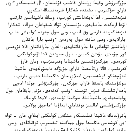
جۇرگىزۋشى وقيعا ورنىنان قاشىپ قۇتىلعان. ال قىلمىسكەر ءارى
قاراي جۇگىرىپ، ىشىندە شەكارا قىزمەتىنىڭ اسكەري
قىزمەتشىسى، اعا لەيتەنانتتى كورىپ، ونىڭ ماشيناسىن تارتىپ
الۋعا ارەكەت جاسايدى. مۇنىسىنان تۇك شىقپاعان سوڭ، شەكارا
قىزمەتكەرىنە قارسى وق اتىپ، ونى سول جەردە ءولىمشى ەتىپ
جارالايدى. وسى ساتتە سول جەردەن ءوتىپ بارا جاتقان
ازاماتتىق تۇلعانى دا جاراقاتتايدى. العان جاراقاتتان قالا تۇرعىنى
كوز جۇمدى. بۇدان كەيىن، سول جەردەن لادا اۆتوكولىگىن
كورەدى. جۇرگىزۋشىسىن ماشيناعا وتىرعىزىپ، وعان قارۋ
كەزەنىپ، قالا ورتالىعىنا قاراي جۇرۋگە ماجبۇرلەيدى. ماشينا
شەۆچەنكو كوشەسىمەن ابىلاي حان داڭعىلىنا دەيىن بارىپ،
سولتۇستىك باعىتقا قاراپ جۇرگەن. جۇرگىزۋشى جولدا ادەيى
باعدارشامنىڭ قىزىل تۇسىنە ءوتىپ كەتەدى. مۇنى بايقاعان جول
پوليتسەيلەرى ماشينانىڭ سوڭىنا تۇسەدى. الايدا كولىك
جۇرگىزۋشىسى امالسىز توقتاماي ايداۋعا ءماجبۇر بولادى.
پاترۋلدىك ماشينا قىلمىسكەر مىنگەن كولىكتى ابىلاي حان - تولە
ءبي كوشەسى ماڭىندا جول جيەگىنە تىقسىرىپ توقتاتادى. وسى
ساتتە كولىكتەن شىققان كۋليكبايەۆ پوليتسيا قىزمەتكەرلەرىنە