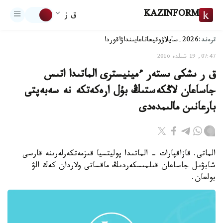
KAZINFORM
ق ز
ترەند:
2026-سايلاۋ
وقيعا
تاعايىنداۋ
اقوردا
07:47, 19 شىلدە 2016
ق ر ىشكى ىستەر ءمينيسترى الماتىدا اتىس
جاساعان لاڭكەستىڭ بۇل ارەكەتكە نە سەبەپتى
بارعانىن مالىمدەدى
الماتى. قازاقپارات - الماتىدا پوليتسيا قىزمەتكەرلەرىنە قارسى
شابۋىل جاساعان قىلمىسكەردىڭ ماقساتى ولاردان كەك الۋ
بولعان.