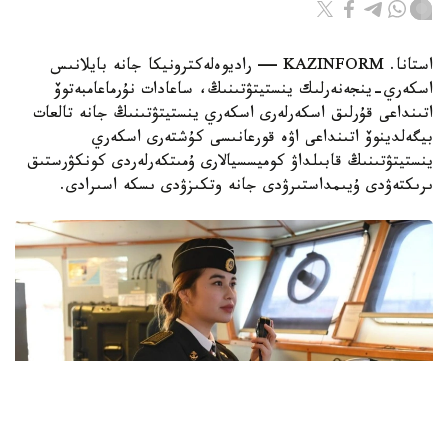
استانا. KAZINFORM — راديوەلەكترونيكا جانە بايلانىس
اسكەري-ينجەنەرلىك ينستيتۋتىنىڭ، ساعادات نۇرماعامبەتوۆ
اتىنداعى قۇرلىق اسكەرلەرى اسكەري ينستيتۋتىنىڭ جانە تالعات
بيگەلدينوۆ اتىنداعى اۋە قورعانىسى كۇشتەرى اسكەري
ينستيتۋتىنىڭ قابىلداۋ كوميسسيالارى ۇمىتكەرلەردى كونكۋرستىق
ىرىكتەۋدى ۇيىمداستىرۋدى جانە وتكىزۋدى ىسكە اسىرادى.