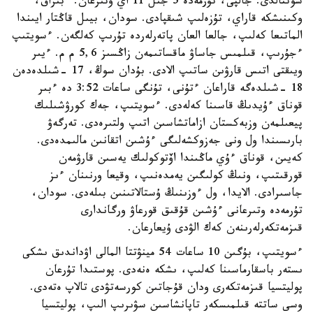
سوتتالدى. جالپى، تۇرمەدە 5 جىل 11 اي وتىرعان. ءبىراق،
وكىنىشكە قاراي، تۇزەلىپ شىقپادى. سودان، بيىل قاڭتار ايىندا
الماتىعا كەلىپ، جالعا العان پاتەرلەردە تۇرىپ كەلگەن. ءسويتىپ
ءجۇرىپ، قىلمىس جاساۋ ماقساتىمەن زاڭسىز 5,6 م م. ءيىر
ويىقتى اتىس قارۋىن ساتىپ الادى. بۇدان سوڭ، 17 -شىلدەدەن
18 -شىلدەگە قاراعان ءتۇنى، تۇنگى ساعات 3:52 دە ءبىر
قوناق ءۇيدىڭ قاسىنا كەلەدى. ءسويتىپ، جەك كورۋشىلىك
پيعىلمەن وزبەكستان ازاماتشاسىن اتىپ ولتىرەدى. تەرگەۋ
بارىسىندا ول ونى جەزوكشەلىگى ءۇشىن اتقانىن مالىمدەدى.
كەيىن، قوناق ءۇي ماڭىندا اۆتوكولىك يەسىن قارۋمەن
قورقىتىپ، ونىڭ كولىگىن يەمدەنىپ، وقيعا ورنىنان ءىز
جاسىرادى. الايدا، ول ءوزىنىڭ ۇستالاتىنىن بىلەدى. سودان،
تۇرمەدە وتىرعانى ءۇشىن قۇقىق قورعاۋ ورگاندارى
قىزمەتكەرلەرىنەن كەك الۋدى ۇيعارعان.
ءسويتىپ، بۇگىن 10 ساعات 54 مينۋتتا المالى اۋداندىق ىشكى
ىستەر باسقارماسىنا كەلىپ، ىشكە ەنەدى. پوستىدا تۇرعان
پوليتسيا قىزمەتكەرى ودان قۇجاتىن كورسەتۋدى تالاپ ەتەدى.
وسى ساتتە قىلمىسكەر تاپانشاسىن سۋىرىپ الىپ، پوليتسيا