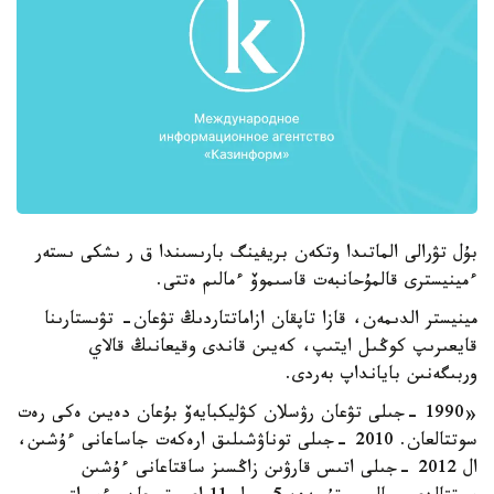
بۇل تۋرالى الماتىدا وتكەن بريفينگ بارىسىندا ق ر ىشكى ىستەر
ءمينيسترى قالمۇحانبەت قاسىموۆ ءمالىم ەتتى.
مينيستر الدىمەن، قازا تاپقان ازاماتتاردىڭ تۋعان- تۋىستارىنا
قايعىرىپ كوڭىل ايتىپ، كەيىن قاندى وقيعانىڭ قالاي
وربىگەنىن بايانداپ بەردى.
«1990 -جىلى تۋعان رۋسلان كۋليكبايەۆ بۇعان دەيىن ەكى رەت
سوتتالعان. 2010 -جىلى توناۋشىلىق ارەكەت جاساعانى ءۇشىن،
ال 2012 -جىلى اتىس قارۋىن زاڭسىز ساقتاعانى ءۇشىن