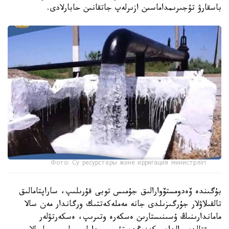
باسقارۋ تۇجىرىمداماسىن ازىرلەپ جاتقانىن حابارلادى.
Фото: Су ресурстары және ирригация министрлігі
بۇگىندە ۆەدومستۆوارالىق جۇمىس توبى قۇرىلىپ، ساراپتامالىق
تالقىلاۋلار جۇرگىزىلدى جانە مەملەكەتتىك ورگاندار مەن سالا
ماماندارىنىڭ ۇسىنىستارىن ەسكەرە وتىرىپ، ەسكەرتۋلەر