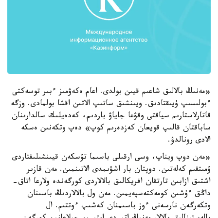
«مەنىڭ بالالىق شاعىم قيىن بولدى. اعام ەكەۋمىز ءبىر توسەكتى
ءبولىسىپ ۇيىقتادىق. ويىنشىق ساتىپ الاتىن اقشا بولمادى. وزگە
قاتارلاستارىم سياقتى وقۋعا جاياۋ باردىم، كەدەيلىك سالدارىنان
ساباقتان قالىپ قويعان كەزدەرىم كوپ» دەپ وتكەنىن ەسكە
الادى رونالدۋ.
«مەن دوپ ويناپ، وسى ارقىلى باسىما تۇسكەن قيىنشىلىقتاردى
ۇمىتقىم كەلەتىن. دوپتان بار اشۋىمدى الاتىنمىن. مەن قازىر
اشتىق ازابىن تارتقان افريكالىق بالالاردى كورگەندە ولارعا اتاق-
داڭق ءۇشىن كومەكتەسپەيمىن. مەن ول بالالاردىڭ باسىنان
وتكەرگەن نارسەنى ءوز باسىمنان كەشىپ ءوتتىم. ال