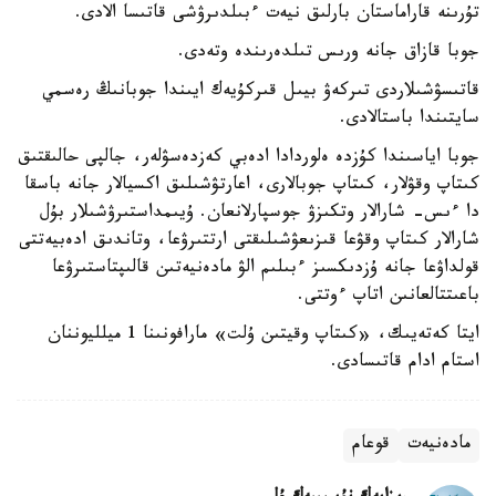
تۇرىنە قاراماستان بارلىق نيەت ءبىلدىرۋشى قاتىسا الادى.
جوبا قازاق جانە ورىس تىلدەرىندە وتەدى.
قاتىسۋشىلاردى تىركەۋ بيىل قىركۇيەك ايىندا جوبانىڭ رەسمي
سايتىندا باستالادى.
جوبا اياسىندا كۇزدە ەلوردادا ادەبي كەزدەسۋلەر، جالپى حالىقتىق
كىتاپ وقۋلار، كىتاپ جوبالارى، اعارتۋشىلىق اكسيالار جانە باسقا
دا ءىس- شارالار وتكىزۋ جوسپارلانعان. ۇيىمداستىرۋشىلار بۇل
شارالار كىتاپ وقۋعا قىزىعۋشىلىقتى ارتتىرۋعا، وتاندىق ادەبيەتتى
قولداۋعا جانە ۇزدىكسىز ءبىلىم الۋ مادەنيەتىن قالىپتاستىرۋعا
باعىتتالعانىن اتاپ ءوتتى.
ايتا كەتەيىك، «كىتاپ وقيتىن ۇلت» مارافونىنا 1 ميلليوننان
استام ادام قاتىسادى.
مادەنيەت
قوعام