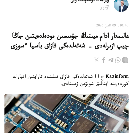
ريزابەك نۇسىپبەك ۇلى
اۆتور
10:40, 09 تامىز 2026
عالىمدار ادام ميىنىڭ جۇمىسىن مودەلدەيتىن جاڭا
چيپ ازىرلەدى - شەتەلدەگى قازاق باسپا ءسوزى
Kazinform ح ا ا شەتەلدەگى قازاق تىلىندە تارايتىن اقپارات
كوزدەرىنە اپتالىق شولۋىن ۇسىنادى.