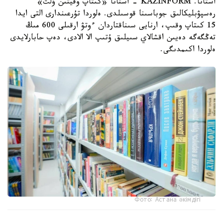
استانا. KAZINFORM - استانا «كىتاپ وقيتىن ۇلت»
رەسپۋبليكالىق جوباسىنا قوسىلدى. ەلوردا تۇرعىندارى التى ايدا
15 كىتاپ وقىپ، ارنايى سىناقتاردان ءوتۋ ارقىلى 600 مىڭ
تەڭگەگە دەيىن اقشالاي سىيلىق ۇتىپ الا الادى، دەپ حابارلايدى
ەلوردا اكىمدىگى.
Фото: Астана әкімдігі