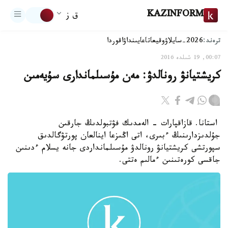
KAZINFORM
ق ز
ترەند:
2026-سايلاۋ
وقيعا
تاعايىنداۋ
اقوردا
00:07, 19 شىلدە 2016
كريشتيانۋ رونالدۋ: مەن مۇسىلماندارى سۇيەمىن
استانا. قازاقپارات - الەمدىك فۋتبولدىڭ جارقىن
جۇلدىزدارىنىڭ ءبىرى، اتى اڭىزعا اينالعان پورتۋگالدىق
سپورتشى كريشتيانۋ رونالدۋ مۇسىلمانداردى جانە يسلام ءدىنىن
جاقسى كورەتىنىن ءمالىم ەتتى.