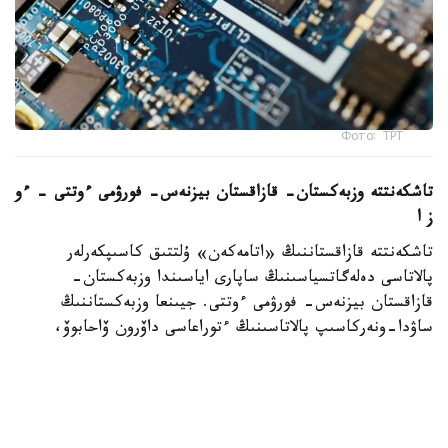
Фото: ТРТ
تاشكەنتتە وزبەكستان- قازاقستان بيزنەس- فورۋمى ءوتتى – ءو
ز ا
تاشكەنتتە قازاقستاننىڭ «اتامەكەن» ۇلتتىق كاسىپكەرلەر
پالاتاسى دەلەگاتسياسىنىڭ ساپارى اياسىندا وزبەكستان-
قازاقستان بيزنەس- فورۋمى ءوتتى. جيىنعا وزبەكستاننىڭ
ساۋدا-ونەركاسىپ پالاتاسىنىڭ ءتوراعاسى داۆرون ۆاحابوۆ،
«اتامەكەن» ۇ ك پ پرەزيديۋمىنىڭ ءتوراعاسى قانات
شارىپبايەۆ، مەملەكەتتىك ورگاندار مەن سالالىق بىرلەستىكتەردىڭ
باسشىلارى، سونداي-اق ەكى ەلدەن 300 دەن استام كاسىپكەر
قاتىستى. فورۋمدا ساۋدا-ەكونوميكالىق جانە ينۆەستيتسيالىق