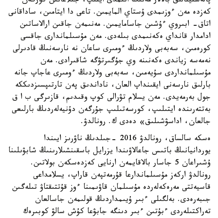
پالەستينالىق بالالار مەنىڭ اتىمدى ايتىپ، جىلاعانىن كورگەن
كەزدە مەن ءوزىمدى ۇستاي المايمىن. تاعى دا ايتامىن، ساداقانى
اتاق- ابىروي ءۇشىن جاسامايمىن. مەنىمەن جاقىن ارالاساتىن
ادامدار قانداي ەكەنىمدى بىلەدى. مەن مۇسىلماندارى جاقسى
كورەمىن، سەبەبى ولاردىڭ ءومىرى ساعان نە نارسەنىڭ قادىرلى
نەمەسە زياندى ەكەنىنە وي جۇگىرتۋگە شاقىرادى. مەن
مۇسىلمانداردى سۇيەمىن، سەبەبى ولاردىڭ ءومىرى عاجاپ جانە
بارلىق نارسەنى ايقىنداپ العان، ناداندىق پەن تارتىپسىزدىككە
جول بەرمەيدى. مەن يسلام تۋرالى كوپ وقىدىم، قازىرگى ب ا ق
بەتتەرىندە ايتىلىپ، كورسەتىلىپ جۇرگەن دۇنيەلەردىڭ بارلىعى
جالعان، اداسۋشىلىق» دەدى ك. رونالدۋ.
ەسكە سالساق، رونالدۋ 2016 -جىلدىڭ ناۋرىز ايىندا
يوردانيانىڭ باتىس جاعالاۋىندا يزرايل باسقىنشىلارىنىڭ شابۋىلىنا
ۇشىراعان 5 جاسار بالاقايمەن ارنايى كەزدەسكەن بولاتىن.
رونالدۋ اركەز مۇسىلماندارعا قۇرمەتپەن قاراپ، يسلامداعى
قاسيەتتى مەرەكەلەردە مۇسىلمان قاۋىمىنا ءوز قۇتتىقتاۋ تىلەگىن
جىبەرەدى. بەلگىلى ءبىر ۇيىمداردىڭ قولىمەن جاسالعان
تەراكتىلەردى ءبۇتىن ءبىر دىنگە جابۋعا كۇش سالۋ كوبىرەك