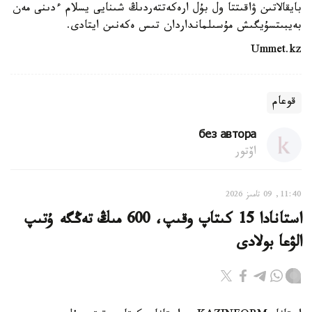
بايقالاتىن ۋاقىتتا ول بۇل ارەكەتتەردىڭ شىنايى يسلام ءدىنى مەن
بەيبىتسۇيگىش مۇسىلمانداردان تىس ەكەنىن ايتادى.
Ummet.kz
قوعام
без автора
اۆتور
11:40, 09 تامىز 2026
استانادا 15 كىتاپ وقىپ، 600 مىڭ تەڭگە ۇتىپ
الۋعا بولادى