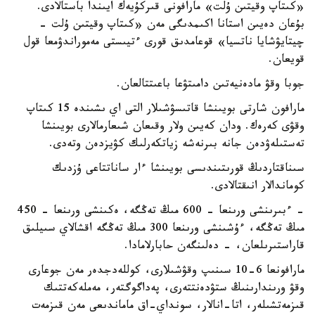
«كىتاپ وقيتىن ۇلت» مارافونى قىركۇيەك ايىندا باستالادى.
بۇعان دەيىن استانا اكىمدىگى مەن «كىتاپ وقيتىن ۇلت -
چيتايۋشايا ناتسيا» قوعامدىق قورى ءتيىستى مەموراندۋمعا قول
قويعان.
جوبا وقۋ مادەنيەتىن دامىتۋعا باعىتتالعان.
مارافون شارتى بويىنشا قاتىسۋشىلار التى اي ىشىندە 15 كىتاپ
وقۋى كەرەك. ودان كەيىن ولار وقىعان شىعارمالارى بويىنشا
تەستىلەۋدەن جانە بىرنەشە زياتكەرلىك كۋيزدەن وتەدى.
سىناقتاردىڭ قورىتىندىسى بويىنشا ءار ساناتتاعى ۇزدىك
كوماندالار انىقتالادى.
- ءبىرىنشى ورىنعا - 600 مىڭ تەڭگە، ەكىنشى ورىنعا - 450
مىڭ تەڭگە، ءۇشىنشى ورىنعا 300 مىڭ تەڭگە اقشالاي سىيلىق
قاراستىرىلعان، - دەلىنگەن حابارلامادا.
مارافونعا 6-10 سىنىپ وقۋشىلارى، كوللەدجدەر مەن جوعارى
وقۋ ورىندارىنىڭ ستۋدەنتتەرى، پەداگوگتەر، مەملەكەتتىك
قىزمەتشىلەر، اتا-انالار، سونداي-اق ماماندىعى مەن قىزمەت