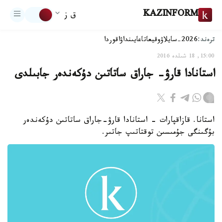
KAZINFORM
ق ز
ترەند:
2026-سايلاۋ
وقيعا
تاعايىنداۋ
اقوردا
15:00, 18 شىلدە 2016
استانادا قارۋ- جاراق ساتاتىن دۇكەندەر جابىلدى
استانا. قازاقپارات - استانادا قارۋ-جاراق ساتاتىن دۇكەندەر
بۇگىنگى جۇمىسىن توقتاتىپ جاتىر.