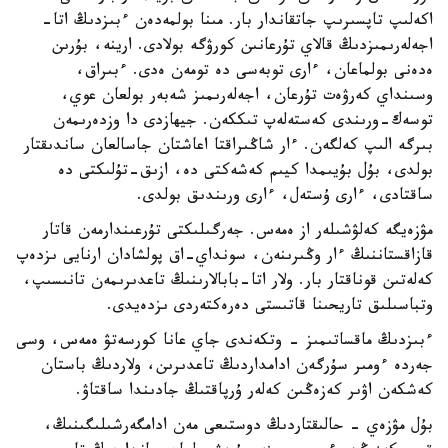
اكەلىپ تاپسىرىپ جاتقاندار بار. مىنا بولمەدەن ءبىزدىڭ اتا-
اجەلەرىمىزدىڭ قالاي تۇرعانىن كورۋگە بولادى. ارينە، بۇرىن
ەدەنى بولماعان، ءارى توبەسى دە تومەن ەدى. ءبىراق،
وسىنداي كەرۋەت تۇرعان، اجەلەرىمىز شەبەر بولعان عوي،
توسەك-ورىندى كەستەلەپ تىككەن. جيھازدى دا وزدەرىمەن
بىرگە الىپ كەلگەن. ءار شاڭىراقتا اعاشتان جاسالعان ساندىقتار
بولدى، بۇل بۇيىمدا كيىم كەشەكتى دە، ازىق-تۇلىكتى دە
ساقتادى، ءارى ۇستەل، ءارى ورىندىق بولدى.
مۋزەيگە كەلۋشىلەر از ەمەس. جەرگىلىكتى تۇرعىندارمەن قاتار
قازاقستاننىڭ ءار وڭىرىنەن، سونداي-اق پولشادان ارنايى ىزدەپ
كەلەتىن قوناقتار بار. ولار اتا-بابالارىنىڭ تاعدىرىمەن تانىسىپ،
وتباسىلىق تاريحىنا قاتىستى دەرەكتەردى ىزدەيدى.
ءبىزدىڭ ماقساتىمىز - وتكەندى جاي عانا كورسەتۋ ەمەس، وسى
جەردە ءومىر سۇرگەن ادامداردىڭ تاعدىرىن، ولاردىڭ باستان
كەشكەن اۋىر كەزەڭىن كەلەر ۇرپاقتىڭ جادىندا ساقتاۋ.
بۇل مۋزەي - حالىقتاردىڭ دوستىعى مەن ادامگەرشىلىگىنىڭ،