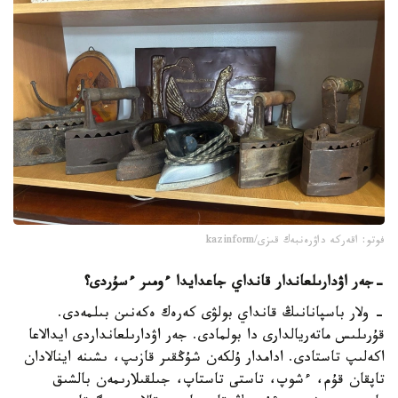
فوتو: اقەركە داۋرەنبەك قىزى/kazinform
-
جەر اۋدارىلعاندار قانداي جاعدايدا ءومىر ءسۇردى؟
- ولار باسپانانىڭ قانداي بولۋى كەرەك ەكەنىن بىلمەدى.
قۇرىلىس ماتەريالدارى دا بولمادى. جەر اۋدارىلعانداردى ايدالاعا
اكەلىپ تاستادى. ادامدار ۇلكەن شۇڭقىر قازىپ، ىشىنە اينالادان
تاپقان قۇم، ءشوپ، تاستى تاستاپ، جىلقىلارىمەن بالشىق