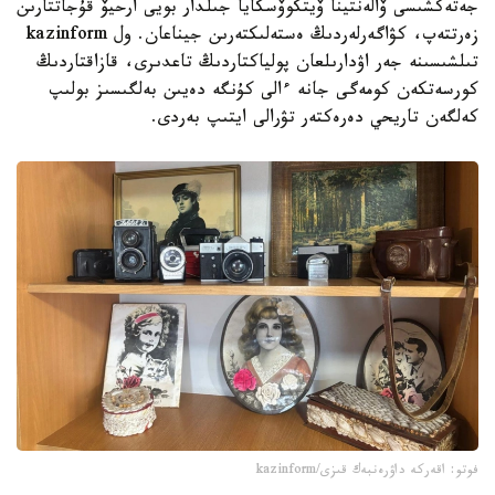
جەتەكشىسى ۆالەنتينا ۆيتكوۆسكايا جىلدار بويى ارحيۆ قۇجاتتارىن
زەرتتەپ، كۋاگەرلەردىڭ ەستەلىكتەرىن جيناعان. ول kazinform
تىلشىسىنە جەر اۋدارىلعان پولياكتاردىڭ تاعدىرى، قازاقتاردىڭ
كورسەتكەن كومەگى جانە ءالى كۇنگە دەيىن بەلگىسىز بولىپ
كەلگەن تاريحي دەرەكتەر تۋرالى ايتىپ بەردى.
فوتو: اقەركە داۋرەنبەك قىزى/kazinform