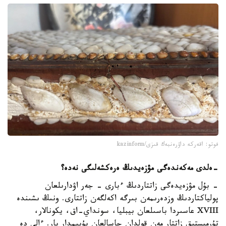
فوتو: اقەركە داۋرەنبەك قىزى/kazinform
-
ەلدى مەكەندەگى مۋزەيدىڭ ەرەكشەلىگى نەدە؟
- بۇل مۋزەيدەگى زاتتاردىڭ ءبارى - جەر اۋدارىلعان
پولياكتاردىڭ وزدەرىمەن بىرگە اكەلگەن زاتتارى. ونىڭ ىشىندە
XVIII عاسىردا باسىلعان بيبليا، سونداي-اق، يكونالار،
تۇرمىستىق زاتتار مەن قولدان جاسالعان بۇيىمدار بار. ءالى دە