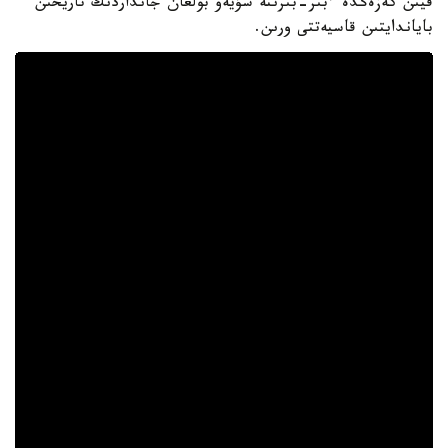
قيىن كەزەڭدە ءبىر-بىرىنە سۇيەۋ بولعان جانداردىڭ تاريحىن
باياندايتىن قاسيەتتى ورىن.