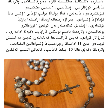
ادامداردى ەتنيكالىق بەلگىسىنە قاراي دەپورتاتسيالادى. ولاردىڭ
ساياسي كوزقاراسى، ۇستانىمى، ءبىلىمى ەشكىمدى
قىزىقتىرمادى، ماسەلەن، تەك پولياك بولىپ تۋعانى ءۇشىن عانا
قۋدالاۋعا ۇشىرادى. جەر اۋدارىلعانداردىڭ اراسىندا پارتيا
مۇشەلەرى، اۋىلدىق كەڭەستەر مەن كولحوز ءتوراعالارى
بولعانىمەن، ولاردىڭ باسىم بولىگىن قاراپايىم ەڭبەك ادامدارى -
شارۋالار قۇرادى. كەيىن قازاقستانعا كەلگەننەن كەيىن دە تىنىش
قويمادى. مەن 11 ادامنىڭ رەپرەسسياعا ۇشىراعانىن انىقتادىم.
ولاردىڭ ەكەۋى عانا 10 جىلعا قامالىپ، قالعانى اتىلىپ كەتكەن.