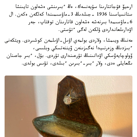
ارحيۆ قۇجاتتارىنا سۇيەنسەك، ەڭ ءبىرىنشى ەشەلون تايىنشا
ستانسياسىنا 1936 -جىلدىڭ 3-ماۋسىمىندا كەلگەن ەكەن. ال
6-ماۋسىمدا بىرنەشە ەشەلون قاتارىنان توقتاپ، جەر
اۋدارىلعانداردى ۇلكەن لەگى ءتۇستى.
مەنىڭ ويىمشا، ولاردى بولمەي اۋىل-اۋىلمەن كوشىردى. ويتكەنى
ءبىزدىڭ وزەرنىيدا نەگىزىنەن ۆيننەتسكي وبلىسى،
ۆولوچايەۆسكي اۋدانىنىڭ تۇرعىندارى تۇردى. بۇل، ءبىر جاعىنان
ىڭعايلى ەدى، ولار ءبىر-ءبىرىن ءبىلدى، تۋىس بولدى.