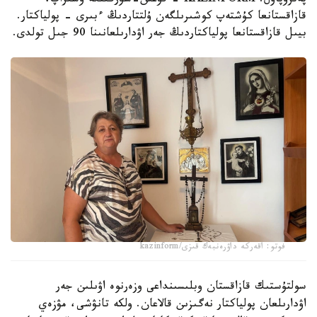
پەتروپاۆل. KAZINFORM - قۋعىن-سۇرگىنگە ۇشىراپ،
قازاقستانعا كۇشتەپ كوشىرىلگەن ۇلتتاردىڭ ءبىرى - پولياكتار.
بيىل قازاقستانعا پولياكتاردىڭ جەر اۋدارىلعانىنا 90 جىل تولدى.
فوتو: اقەركە داۋرەنبەك قىزى/kazinform
سولتۇستىك قازاقستان وبلىسىنداعى وزەرنوە اۋىلىن جەر
اۋدارىلعان پولياكتار نەگىزىن قالاعان. ولكە تانۋشى، مۋزەي