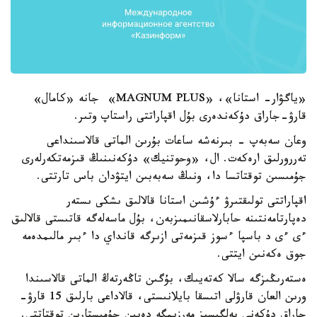
«ياگۋار- استانا»، «MAGNUM PLUS» جانە «كامال»
قارۋ-جاراق دۇكەندەرى بۇل اقپاراتتى راستاپ وتىر.
وعان سەبەپ - بىرنەشە ساعات بۇرىن الماتى قالاسىنداعى
تەررورلىق ارەكەت. ال، «وحوتنيك» دۇكەنىنىڭ قىزمەتكەرلەرى
جۇمىسىن توقتاتسا دا، ونىڭ سەبەبىن ايتۋدان باس تارتتى.
اقپاراتتى تولىقتىرۋ ءۇشىن استانا قالالىق ىشكى ىستەر
دەپارتامەنتىنە حابارلاسقانىمىزبەن، بۇل ماسەلەگە قاتىستى قالالىق
ءى ءى د باسپا ءسوز قىزمەتى ازىرگە قانداي دا ءبىر مالىمدەمە
جوق ەكەنىن ايتتى.
ەستەرىڭىزگە سالا كەتەيىك، بۇگىن تاڭەرتەڭ الماتى قالاسىندا
ورىن العان قارۋلى اتىسقا بايلانىستى، قالاداعى بارلىق 15 قارۋ-
جاراق دۇكەنى بەلگىسىز مەرزىمگە دەيىن جۇمىستارىن توقتاتتى.