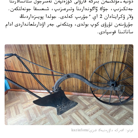
دۇنيە-مۇلكىمەن بىرگە قارۋلى كۇزەتپەن تەمىرجول ستانسالارىنا
جەتكىزىپ، جۇك ۆاگوندارىنا وتىرعىزىپ، شىعىسقا جونەلتكەن.
ولار ۋكراينادان 2 اي ءجۇرىپ كەلدى. جولدا پويىزداردىڭ
جۇرۋىنەن تۇرۋى كوپ بولدى، ويتكەنى جەر اۋدارىلعانداردى ادام
ساناتىنا قوسپادى.
فوتو: اقەركە داۋرەنبەك قىزى/kazinform