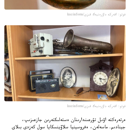
فوتو: اقەركە داۋرەنبەك قىزى/kazinform
فوتو: اقەركە داۋرەنبەك قىزى/kazinform
ەرتەرەكتە اۋىل تۇرعىندارىنان ەستەلىكتەرىن جازعىزىپ،
جينادىم. ماسەلەن، ەفروسينيا سلاۆينسكايا سول كەزدى بىلاي