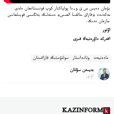
بۇعان دەيىن س ق و-دا پولياكتار كوپ قونىستانعان ەلدى
مەكەندە «قازاق حالقىنا العىس» ەستەلىك بەلگىسى قويىلعانىن
جازعان ەدىك.
اۆتور
اقەركە داۋرەنبەك قىزى
مادەنيەت
وتانداستار
سولتۇستىك قازاقستان
بەيسەن سۇلتان
اۆتور
KAZINFORM