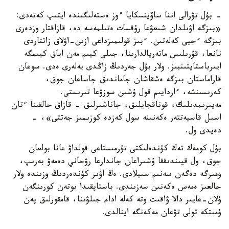
- بۇل تۋرالى اننا ساۆينسكايا ءوز ەستەلىگىندە ايتىپ كەتەدى:
«بىزگە اۋىلدان شىعۋعا رۇقسات ەتىلمەسە دە، قازاقتار وزدەرى
بىزگە ءجيى كەلەتىن. ءبىز قولىمىزداعى ازىن-اۋلاق زاتتاردى
نانعا، قۇرىلىس ماتەريالدارىنا، جىلى كيىم مەن اياق كيىمگە
ايىرباستايتىنبىز. ولار بۇل جەردىڭ زاڭدى يەلەرى ەدى. سوعان
قاراماستان بىزگە ەشقاشان جاماندىق جاساعان جوق،
كەرىسىنشە، ءاردايىم قول ۇشىن سوزۋعا تىرىستى.
مەيىرىمدىلىك، قوناقجايلىق، جاناشىرلىق - قازاق حالقىنا ءتان
اسىل قاسيەتتەر ەكەنىنە سول كەزدە كوزىمىز جەتتى»، -
دەيدى ول.
بۇل كومەك تەك كۇندەلىكتى تۇرمىستاعى قولداۋ عانا بولعان
جوق، ول قيىندىققا ۇشىراعان جاندارعا رۋحاني دەمەۋ بەرىپ،
ومىرگە دەگەن سەنىم سىيلادى. ەڭ اۋىر كۇندەردىڭ وزىندە ولار
جالعىز ەمەس ەكەنىن سەزىندى. باستاپقىدا بوتەن كورىنگەن
ۇلان-عايىر دالا ۋاقىت وتە كەلە ادام جىلۋىنا، قامقورلىق پەن
ۇمىتكە تولى تۋعان مەكەنگە اينالدى.