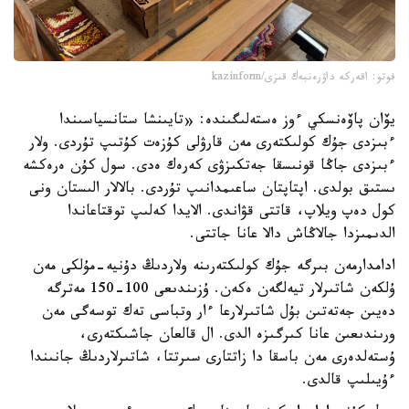
فوتو: اقەركە داۋرەنبەك قىزى/kazinform
يۆان پاۆەنسكي ءوز ەستەلىگىندە: «تايىنشا ستانسياسىندا
ءبىزدى جۇك كولىكتەرى مەن قارۋلى كۇزەت كۇتىپ تۇردى. ولار
ءبىزدى جاڭا قونىسقا جەتكىزۋى كەرەك ەدى. سول كۇن ەرەكشە
ىستىق بولدى. اپتاپتان ساعىمدانىپ تۇردى. بالالار الىستان ونى
كول دەپ ويلاپ، قاتتى قۋاندى. الايدا كەلىپ توقتاعاندا
الدىمىزدا جالاڭاش دالا عانا جاتتى.
ادامدارمەن بىرگە جۇك كولىكتەرىنە ولاردىڭ دۇنيە-مۇلكى مەن
ۇلكەن شاتىرلار تيەلگەن ەكەن. ۇزىندىعى 100-150 مەترگە
دەيىن جەتەتىن بۇل شاتىرلارعا ءار وتباسى تەك توسەگى مەن
ورىندىعىن عانا كىرگىزە الدى. ال قالعان جاشىكتەرى،
ۇستەلدەرى مەن باسقا دا زاتتارى سىرتتا، شاتىرلاردىڭ جانىندا
ءۇيىلىپ قالدى.