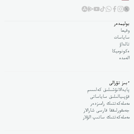
بوليمدەر
وقيعا
ساياسات
تالداۋ
ەكونوميكا
الەمدە
ءبىز تۋرالى
پايدالانۋشىلىق كەلىسىم
قۇپىيالىلىق ساياساتى
مەملەكەتتىك رامىزدەر
جەمقورلىققا قارسى شارالار
مەملەكەتتىك ساتىپ الۋلار