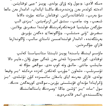
ەسكە الادى: «جول وتە ۇزاق بولدى. پويىز ءجيى توقتايتىن.
ادەتتە كولدەر مەن وزەندەردىڭ ماڭىنا ايالداپ، ادامدار مەن مالعا
سۋ بەرىپ، تاماقتاندىراتىن. توقتاعان ساتتە جۇرت دالاعا
شىعىپ، وت جاعىپ، ىستىق اس ازىرلەيتىن. ءبىزدى الىپ
جۇرگەن ميليتسيا قىزمەتكەرلەرىنىڭ قولىندا ىسقىرىق بولاتىن.
ىسقىرىق ءۇنى ەستىلىپ، «ۆاگونعا!» دەگەن بۇيرىق
بەرىلگەندە، ادامدار قولىنداعىسىن تاستاي سالىپ، ۆاگوندارعا
قاراي جۇگىرەتىن.
ماۋسىم ايىنىڭ باسىندا پويىز تايىنشا ستانسياسىنا كەلىپ
توقتادى. كوز الدىمىزدا شەتى مەن شەگى جوق ۇلان-عايىر دالا
جايىلىپ جاتتى. حالىق وتە كوپ ەدى. سوڭعى جۇك تە
تۇسىرىلىپ، ەشەلون ءجۇرىپ كەتكەن كەزدە ەرەكشە ءبىر وقيعا
بولدى. قازاق جەرىنە اياق باسقان ساتىمىزدە كۇن تۇتىلدى. ءبىز
ۋكراينادا مۇنداي قۇبىلىستى بۇرىن-سوڭدى كورمەگەن ەدىك.
سول ءسات ءبىز ءۇشىن جاڭا ءومىردىڭ باستالعانىنىڭ
بەلگىسىندەي اسەر قالدىردى».