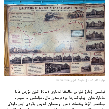
فوتو: اقەركە داۋرەنبەك قىزى/kazinform
قونىس اۋدارۋ تۋرالى حالىققا نەبارى 8-10 كۇن بۇرىن عانا
حابارلانعان. پولياكتارعا وزدەرىمەن مال-مۇلىكتى - سيىر-
جىلقىنى الۋعا رۇقسات ەتتى. وسىدان كەيىن ولاردى ازىن-اۋلاق