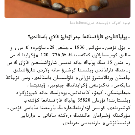
فوتو: اقەركە داۋرەنبەك قىزى/kazinform
-
پولياكتاردى قازاقستانعا جەر اۋدارۋ قالاي باستالدى؟
- بۇل قۋعىن-سۇرگىن 1936 -جىلعى 28-ساۋىردە ك س ر و
حالىق كوميسسارلارى كەڭەسىنىڭ № 776-120 «ۋكراينا ك س
ر- ىنەن 15 مىڭ پولياك جانە نەمىس شارۋاشىلىعىن قازاق ك س
ر-ىنىڭ قاراعاندى وبلىسىنا كوشىرۋ جانە ولاردى شارۋاشىلىق
جاعىنان ورنالاستىرۋ تۋرالى» قاۋلىسىنان باستالدى. وسى قۇجاتقا
سايكەس، نەگىزىنەن ۋكراينانىڭ جيتومير، ۆيننيتسا،
حمەلنيتسكي، كيەۆ، كامەنەتس-پودولسك جانە كيروۆوگراد
وبلىستارىندا تۇرعان 35820 پولياك قازاقستانعا كۇشتەپ
كوشىرىلدى. قونىس اۋدارىلعانداردىڭ بارلىعىنا ساياسي قۋعىن-
سۇرگىنگە ۇشىراعان حالىقتىڭ ەرەكشە ساناتى - «ارنايى
قونىستانۋشى» مارتەبەسى بەرىلدى.