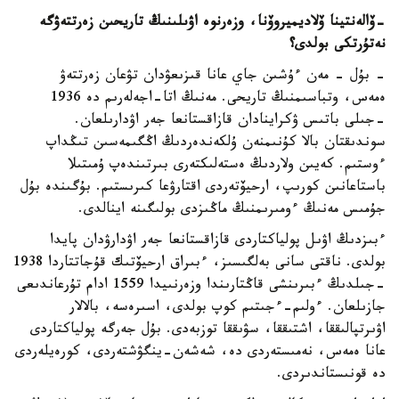
-
ۆالەنتينا ۆلاديميروۆنا، وزەرنوە اۋىلىنىڭ تاريحىن زەرتتەۋگە
نە
تۇرتكى بولدى؟
- بۇل - مەن ءۇشىن جاي عانا قىزىعۋدان تۋعان زەرتتەۋ
ەمەس، وتباسىمنىڭ تاريحى. مەنىڭ اتا-اجەلەرىم دە 1936
-جىلى باتىس ۋكراينادان قازاقستانعا جەر اۋدارىلعان.
سوندىقتان بالا كۇنىمنەن ۇلكەندەردىڭ اڭگىمەسىن تىڭداپ
ءوستىم. كەيىن ولاردىڭ ەستەلىكتەرى بىرتىندەپ ۇمىتىلا
باستاعانىن كورىپ، ارحيۆتەردى اقتارۋعا كىرىستىم. بۇگىندە بۇل
جۇمىس مەنىڭ ءومىرىمنىڭ ماڭىزدى بولىگىنە اينالدى.
ءبىزدىڭ اۋىل پولياكتاردى قازاقستانعا جەر اۋدارۋدان پايدا
بولدى. ناقتى سانى بەلگىسىز، ءبىراق ارحيۆتىك قۇجاتتاردا 1938
-جىلدىڭ ءبىرىنشى قاڭتارىندا وزەرنىيدا 1559 ادام تۇرعاندىعى
جازىلعان. ءولىم-ءجىتىم كوپ بولدى، اسىرەسە، بالالار
اۋىرتپالىققا، اشتىققا، سۋىققا توزبەدى. بۇل جەرگە پولياكتاردى
عانا ەمەس، نەمىستەردى دە، شەشەن-ينگۋشتەردى، كورەيلەردى
دە قونىستاندىردى.