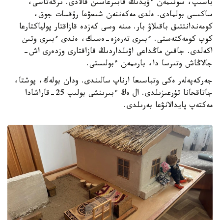
باسىپ، سونىمەن ءۇيدىڭ قابىرعاسىن قالادى. ىرگەتاسى،
ساكىسى بولمادى. ەلدى مەكەننەن شىعۋعا رۇقسات جوق،
كومەندانتتىق باقىلاۋ بار. مىنە وسى كەزدە قازاقتار پولياكتارعا
كوپ كومەكتەستى. ءبىرى تەرەزە-ەسىك، ەندى ءبىرى وتىن
اكەلدى. جاقىن ماڭداعى اۋىلداردىڭ قازاقتارى وزدەرى اش-
جالاڭاش وتىرسا دا، بارىمەن ءبولىستى.
جەركەپەلەر ەكى وتباسىعا ارناپ سالىندى. ودان بولەك، پوشتا،
جاتاقحانا تۇرعىزىلدى. ال ەڭ ءبىرىنشى بولىپ 25-قاراشادا
مەكتەپ پايدالانۋعا بەرىلدى.