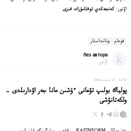
اۆتور:
كەنجەكەي توقتامۇرات قىزى
قوعام
وتانداستار
без автора
اۆتور
12:07, 27 شىلدە 2026
پولياك بولىپ تۋعانى ءۇشىن عانا جەر اۋدارىلدى -
ولكەتانۋشى