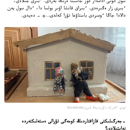
سول كۇنى ادامدار كوز جاسىنا ەرىك بەردى. ءبىرى جىلادى،
ءبىرى زار ەڭىرەدى. ءبىراق قانشا اۋىر بولسا دا، ءدال سول يەن
دالادا جاڭا ءومىردى باستاۋعا تۋرا كەلدى…» - دەيدى.
فوتو: اقەركە داۋرەنبەك قىزى/kazinform
-
جەرگىلىكتى قازاقتاردىڭ كومەگى تۋرالى ەستەلىكتەردە
نە
ايتىلادى؟