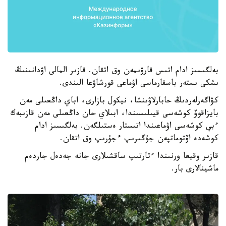
بەلگىسىز ادام اتىس قارۋىمەن وق اتقان. قازىر المالى اۋدانىنىڭ
ىشكى ىستەر باسقارماسى اۋماعى قورشاۋعا الىندى.
كۋاگەرلەردىڭ حابارلاۋىنشا، نيكول بازارى، اباي داڭعىلى مەن
بايزاقوۆ كوشەسى قيىلىسىندا، ابىلاي حان داڭعىلى مەن قازىبەك
ءبي كوشەسى اۋماعىندا اتىستار ەستىلگەن. بەلگىسىز ادام
كوشەدە اۆتوماتپەن جۇگىرىپ ءجۇرىپ وق اتقان.
قازىر وقيعا ورنىندا ءتارتىپ ساقشىلارى جانە جەدەل جاردەم
ماشينالارى بار.