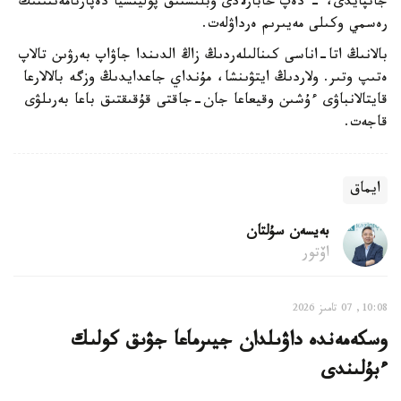
جاتپايدى، - دەپ حابارلادى وبلىستىق پوليتسيا دەپارتامەنتىنىڭ
رەسمي وكىلى مەيىرىم ەرداۋلەت.
بالانىڭ اتا-اناسى كىنالىلەردىڭ زاڭ الدىندا جاۋاپ بەرۋىن تالاپ
ەتىپ وتىر. ولاردىڭ ايتۋىنشا، مۇنداي جاعدايدىڭ وزگە بالالارعا
قايتالانباۋى ءۇشىن وقيعاعا جان-جاقتى قۇقىقتىق باعا بەرىلۋى
قاجەت.
ايماق
بەيسەن سۇلتان
اۆتور
10:08, 07 تامىز 2026
وسكەمەندە داۋىلدان جيىرماعا جۋىق كولىك
ءبۇلىندى