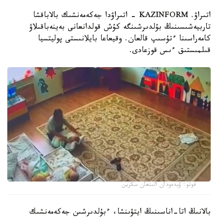
اتىراۋ. KAZINFORM - اتىراۋدا جەكەمەنشىك بالاباقشا
تاربيەشىسىنىڭ بۇلدىرشىنگە كۇش قولدانعانى بەينەباقىلاۋ
كامەراسىنا ءتۇسىپ قالعان. وقيعاعا بايلانىستى پوليتسيا
قىلمىستىق ءىس قوزعادى.
فوتو: ۆيدەودان الىنعان سكرين
بالانىڭ اتا-اناسىنىڭ ايتۋىنشا، ءبۇلدىرشىن جەكەمەنشىك