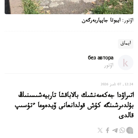
اۆتور:
ايبوتا جاپپاربەرگەن
ايماق
без автора
اۆتور
12:24, 07 تامىز 2026
اتىراۋدا جەكەمەنشىك بالاباقشا تاربيەشىسىنىڭ
بۇلدىرشىنگە كۇش قولدانعانى ۆيدەوعا ءتۇسىپ
قالدى