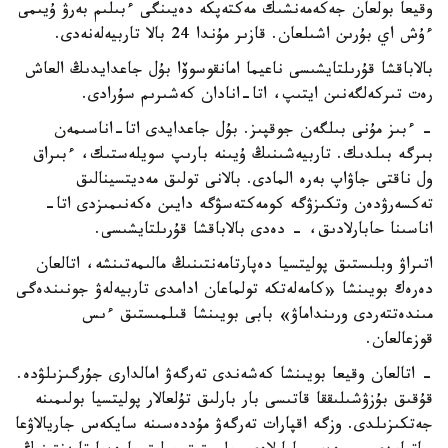
وقيعا بولعان جەكەمەنشىك مەكتەپكە دەيىنگى ءبىلىم بەرۋ ۇيىمى
ءۇش اي بۇرىن اشىلعان. قازىر مۇندا 24 بالا تاربيەلەنەدى.
بالاباقشا قۇرىلتايشىسى ناعيما امانقوسوۆا بۇل جاعدايدىڭ العاش
رەت تىركەلگەنىن ايتىپ، اتا-انادان كەشىرىم سۇرادى.
- ءبىز مۇنى بىلگەن جوقپىز. بۇل جاعدايدى اتا-اناسىمەن
بىرگە بىلدىك. تاربيەشىنىڭ ۇيىنە بارىپ سويلەستىك، ءبىراق
ول ناقتى جاۋاپ بەرە المادى. بالانى تولىق مەديتسينالىق
تەكسەرۋدەن وتكىزۋگە كومەكتەسۋگە دايىن ەكەنىمىزدى اتا-
اناسىنا حابارلادىق، - دەدى بالاباقشا قۇرىلتايشىسى.
اتىراۋ وبلىستىق پوليتسيا دەپارتامەنتىنىڭ مالىمەتىنشە، اتالعان
دەرەك بويىنشا «كامەلەتكە تولماعان ادامدى تاربيەلەۋ جونىندەگى
مىندەتتەردى ورىنداماۋ» بابى بويىنشا قىلمىستىق ءىس
قوزعالعان.
- اتالعان وقيعا بويىنشا كەشەندى تەرگەۋ امالدارى جۇرگىزىلۋدە.
قۇقىق بۇزۋشىلىققا قاتىسى بار بارلىق تۇلعالار پوليتسيا بولىمىنە
جەتكىزىلدى. وزگە اقپارات تەرگەۋ مۇددەسىنە سايكەس جاريالاۋعا