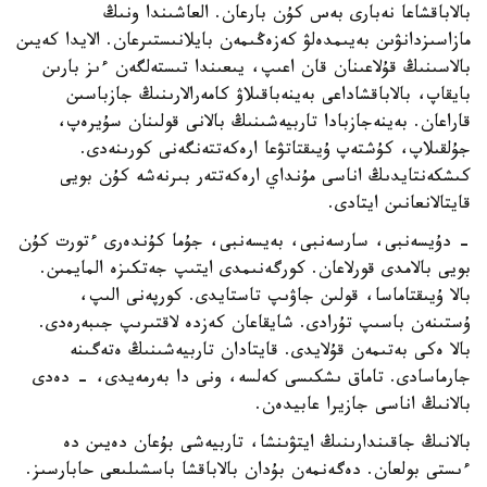
بالاباقشاعا نەبارى بەس كۇن بارعان. العاشىندا ونىڭ
مازاسىزدانۋىن بەيىمدەلۋ كەزەڭىمەن بايلانىستىرعان. الايدا كەيىن
بالاسىنىڭ قۇلاعىنان قان اعىپ، يىعىندا تىستەلگەن ءىز بارىن
بايقاپ، بالاباقشاداعى بەينەباقىلاۋ كامەرالارىنىڭ جازباسىن
قاراعان. بەينەجازبادا تاربيەشىنىڭ بالانى قولىنان سۇيرەپ،
جۇلقىلاپ، كۇشتەپ ۇيىقتاتۋعا ارەكەتتەنگەنى كورىنەدى.
كىشكەنتايدىڭ اناسى مۇنداي ارەكەتتەر بىرنەشە كۇن بويى
قايتالانعانىن ايتادى.
- دۇيسەنبى، سارسەنبى، بەيسەنبى، جۇما كۇندەرى ءتورت كۇن
بويى بالامدى قورلاعان. كورگەنىمدى ايتىپ جەتكىزە المايمىن.
بالا ۇيىقتاماسا، قولىن جاۋىپ تاستايدى. كورپەنى الىپ،
ۇستىنەن باسىپ تۇرادى. شايقاعان كەزدە لاقتىرىپ جىبەرەدى.
بالا ەكى بەتىمەن قۇلايدى. قايتادان تاربيەشىنىڭ ەتەگىنە
جارماسادى. تاماق ىشكىسى كەلسە، ونى دا بەرمەيدى، - دەدى
بالانىڭ اناسى جازيرا عابيدەن.
بالانىڭ جاقىندارىنىڭ ايتۋىنشا، تاربيەشى بۇعان دەيىن دە
ءىستى بولعان. دەگەنمەن بۇدان بالاباقشا باسشىلىعى حابارسىز.