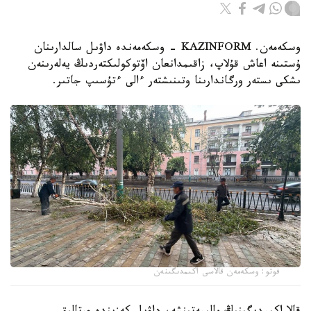
وسكەمەن. KAZINFORM - وسكەمەندە داۋىل سالدارىنان
ۇستىنە اعاش قۇلاپ، زاقىمدانعان اۆتوكولىكتەردىڭ يەلەرىنەن
ىشكى ىستەر ورگاندارىنا وتىنىشتەر ءالى ءتۇسىپ جاتىر.
فوتو: وسكەمەن قالاسى اكىمدىگىنەن