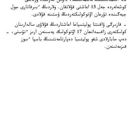
قالا اكىمدىگىنىڭ مالىمەتىنشە، داۋىل كەزىندە ورتالىق
كوشەلەردە جەل 15 اعاشتى قۇلاتقان. ولاردىڭ ءبىرقاتارى جول
جيەگىندە تۇرعان اۆتوكولىكتەردىڭ ۇستىنە قۇلادى.
- قازىرگى ۋاقىتتا پوليتسياعا اعاشتاردىڭ قۇلاۋى سالدارىنان
كولىكتەرى زاقىمدانعان 17 اۆتوكولىك يەسىنەن ارىز ءتۇستى، -
دەپ حابارلادى شقو پوليتسيا دەپارتامەنتىنىڭ باسپا ءسوز
قىزمەتىنەن.
پوليتسياعا ءالى بارلىق زارداپ شەككەن كولىك يەلەرى جۇگىنىپ
ۇلگەرمەگەن بولۋى دا مۇمكىن.