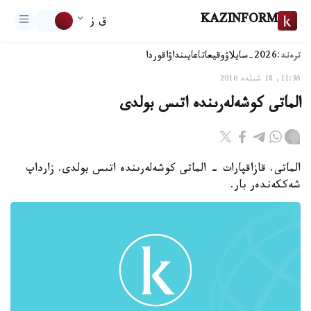
KAZINFORM
ق ز
ترەند:
2026-سايلاۋ
وقيعا
تاعايىنداۋ
اقوردا
11:36, 18 شىلدە 2016
الماتى كوشەلەرىندە اتىس بولدى
الماتى. قازاقپارات - الماتى كوشەلەرىندە اتىس بولدى. زارداپ
شەككەندەر بار.