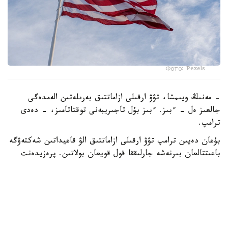
Фото: Pexels
- مەنىڭ ويىمشا، تۋۋ ارقىلى ازاماتتىق بەرىلەتىن الەمدەگى
جالعىز ەل - ءبىز. ءبىز بۇل تاجىريبەنى توقتاتامىز، - دەدى
ترامپ.
بۇعان دەيىن ترامپ تۋۋ ارقىلى ازاماتتىق الۋ قاعيداتىن شەكتەۋگە
باعىتتالعان بىرنەشە جارلىققا قول قويعان بولاتىن. پرەزيدەنت
اكىمشىلىگىنىڭ وكىلى ستيۆەن ميللەردىڭ ايتۋىنشا، ولاردىڭ
ءبىرى «بوسانۋ تۋريزمى» دەپ اتالاتىن تاجىريبەگە تىيىم سالۋعا
قاتىستى.
ايتا كەتەيىك، ا ق ش جاڭا ۆيزالىق كەپىل باعدارلاماسىن
ەنگىزىپ جاتىر، وعان سايكەس يمميگراتسيالىق ۆيزاعا كەيبىر