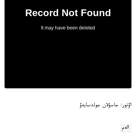
اۆتور: جاسۇلان جولدىبايەۆ
الەم