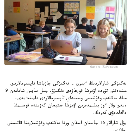
Фото: Euronews
نەگىزگى شارالاردىڭ ءبىرى - نەگىزگى جازباشا تاپسىرمالاردى
مىندەتتى تۇردە اۋىزشا قورعاۋدى ەنگىزۋ. جىل سايىن شامامەن 9
مىڭ مەكتەپ وقۋشىسى وسىنداي تاپسىرمالاردى دايىندايدى،
ەندى ولار ءوز بىلىمدەرىن اۋىزشا ەمتيحان كەزىندە قوسىمشا
دالەلدەۋى كەرەك.
بۇل شارالار 16 جاستان اسقان ورتا مەكتەپ وقۋشىلارىنا قاتىستى
بولادى.