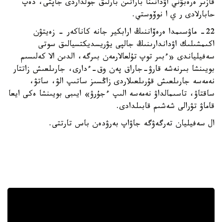
قازىر ەرەبۋني اۋدانىنا باراتىن بارلىق جولداردى جاپتى، دەپ
حابارلادى ر ي ا نوۆوستي.
22- ماۋسىمدا ەرەۆاننىڭ ارابكير جانە كاناكەر - زەيتۋن
اكىمشىلىك اۋداندارىنىڭ جالپى يۋريسديكتسيالىق سوتى
سەفيلياندى «ءبىر توپ تۇلعالارمەن بىرگە، الدىن الا كەلىسىم
بويىنشا بىرنەشە قارۋ-جاراق پەن وق-ءدارى، جارىلعىش زاتتار
نەمەسە جارىلعىش قۇرىلعىلاردى زاڭسىز ساتىپ الۋ، ساتۋ،
ساقتاۋ، تاسىمالداۋ نەمەسە الىپ ءجۇرۋ» ايىبى بويىنشا ەكى ايعا
قاماۋ تۋرالى شەشىم قابىلدادى.
ال سەفيليان تەرگەۋگە جاۋاپ بەرۋدەن باس تارتتى.