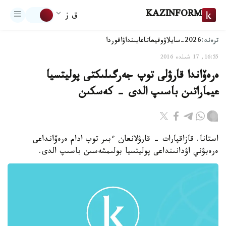
KAZINFORM
ق ز
ترەند:
2026-سايلاۋ
وقيعا
تاعايىنداۋ
اقوردا
16:55, 17 شىلدە 2016
ەرەۆاندا قارۋلى توپ جەرگىلىكتى پوليتسيا
عيماراتىن باسىپ الدى - كەسكىن
استانا. قازاقپارات - قارۋلانعان ءبىر توپ ادام ەرەۆانداعى
ەرەبۋني اۋدانىنداعى پوليتسيا بولىمشەسىن باسىپ الدى.