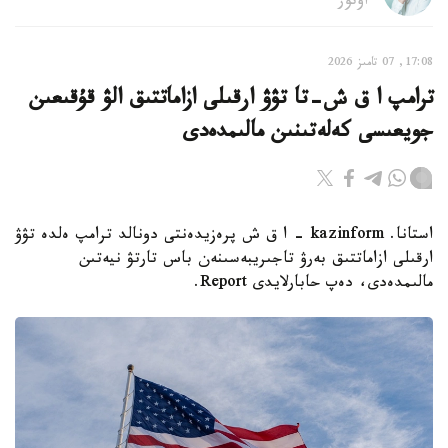
اۆتور
17:08, 07 تامىز 2026
ترامپ ا ق ش-تا تۋۋ ارقىلى ازاماتتىق الۋ قۇقىعىن
جويعىسى كەلەتىنىن مالىمدەدى
استانا. kazinform - ا ق ش پرەزيدەنتى دونالد ترامپ ەلدە تۋۋ
ارقىلى ازاماتتىق بەرۋ تاجىريبەسىنەن باس تارتۋ نيەتىن
مالىمدەدى، دەپ حابارلايدى Report.