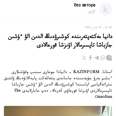
без автора
اۆتور
22:46, 07 تامىز 2026
دانيا مەكتەپتەرىندە كوشىرۋدىڭ الدىن الۋ ءۇشىن
جازباشا تاپسىرمالار اۋىزشا قورعالادى
استانا. KAZINFORM - دانيادا جوعارى سىنىپ وقۋشىلارى
ءبىلىم بەرۋ جۇيەسىندە جاساندى ينتەللەكت پايدالانۋدىڭ ۇلتتىق
ستراتەگياسى اياسىندا كوشىرۋدىڭ الدىن الۋ ءۇشىن جازباشا
تاپسىرمالاردى اۋىزشا قورعاۋى كەرەك، دەپ حابارلايدى The
Guardian.