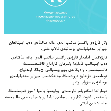
ولار قارۋدى زاڭسىز ساتىپ الدى جانە ساقتادى دەپ ايىپتالعان
جيراير سەفيلياندى بوساتۋدى تالاپ ەتتى.
قارۋلانعان ادامدار قارۋدى زاڭسىز ساتىپ الدى جانە ساقتادى
دەپ ايىپتالىپ قاماۋدا وتىرعان كاراباح قاقتىعىسىنىڭ
قاتىسۋشىسى، راديكالدى وپپوزيتسيالىق «جاڭا ارمەنيا»
قوعامدىق قۇتقارۋ فرونتىنىڭ جەتەكشىسى جيراير سەفيلياندى
بوساتۋدى سۇراپ وتىر.
عيماراتقا اسكەريلەر تارتىلدى. پوليتسيا باسپا ءسوز قىزمەتىنىڭ
باسشىسى اشوت اگارونيان جاقىن ارادا پوليتسيا رەسمي مالىمدەمە
جاسايتىنىن ايتتى.