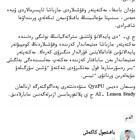
بۇدان باسقا، مەكتەپتەر وقۋشىلاردى جازباشا تاپسىرمالاردى ۇيدە
ەمەس، سىنىپتا مۇعالىمنىڭ باقىلاۋىمەن تىكەلەي ورىنداۋعا
شاقىرادى.
ج ي- ءدى پايدالانۋ ۇلتتىق ستراتەگيانىڭ بولىگى رەتىندە
مەكتەپتەر جازباشا ەمتيحاندار كەزىندە وقۋشىلاردىڭ كومپيۋتەر
پايدالانۋىن قاداعالايتىن قۇرالدار ەنگىزۋى كەرەك. مەكتەپتەر
ەمتيحاندار مەن ساباقتار كەزىندە مەكتەپ جەلىسىندەگى بەلگىلى
ءبىر رەسۋرستارعا قول جەتكىزۋدى شەكتەۋ ءۇشىن سۇزگىلەۋ
جۇيەلەرىن ورناتۋى ءتيىس.
وسىعان دەيىن QyzPU ستۋدەنتتەرى پەداگوگتەرگە ارنالعان
AI- Lesson Study ج ي پلاتفورماسىن ازىرلەگەنىن حابارلادىق.
الەم
باقىتجول كاكەش