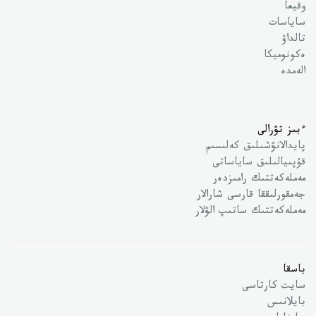
وقيعا
ساياسات
تالداۋ
ەكونوميكا
الەمدە
ءبىز تۋرالى
پايدالانۋشىلىق كەلىسىم
قۇپىيالىلىق ساياساتى
مەملەكەتتىك رامىزدەر
جەمقورلىققا قارسى شارالار
مەملەكەتتىك ساتىپ الۋلار
باسقا
سايت كارتاسى
بايلانىس