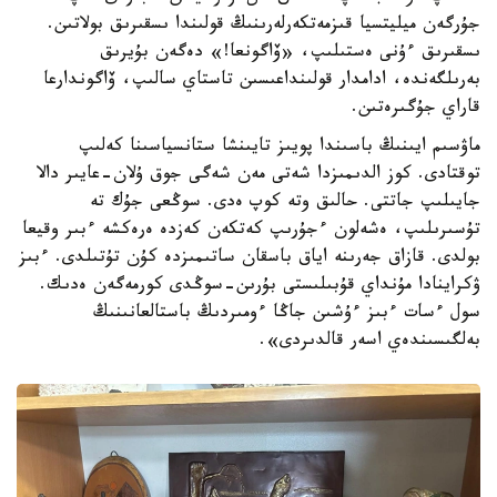
جۇرگەن ميليتسيا قىزمەتكەرلەرىنىڭ قولىندا ىسقىرىق بولاتىن.
ىسقىرىق ءۇنى ەستىلىپ، «ۆاگونعا!» دەگەن بۇيرىق
بەرىلگەندە، ادامدار قولىنداعىسىن تاستاي سالىپ، ۆاگوندارعا
قاراي جۇگىرەتىن.
ماۋسىم ايىنىڭ باسىندا پويىز تايىنشا ستانسياسىنا كەلىپ
توقتادى. كوز الدىمىزدا شەتى مەن شەگى جوق ۇلان-عايىر دالا
جايىلىپ جاتتى. حالىق وتە كوپ ەدى. سوڭعى جۇك تە
تۇسىرىلىپ، ەشەلون ءجۇرىپ كەتكەن كەزدە ەرەكشە ءبىر وقيعا
بولدى. قازاق جەرىنە اياق باسقان ساتىمىزدە كۇن تۇتىلدى. ءبىز
ۋكراينادا مۇنداي قۇبىلىستى بۇرىن-سوڭدى كورمەگەن ەدىك.
سول ءسات ءبىز ءۇشىن جاڭا ءومىردىڭ باستالعانىنىڭ
بەلگىسىندەي اسەر قالدىردى».