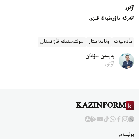
اۆتور
اقەركە داۋرەنبەك قىزى
مادەنيەت
وتانداستار
سولتۇستىك قازاقستان
بەيسەن سۇلتان
اۆتور
KAZINFORM
بوليمدەر