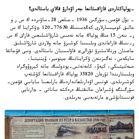
-
پولياكتاردى قازاقستانعا جەر اۋدارۋ قالاي باستالدى؟
- بۇل قۋعىن-سۇرگىن 1936 -جىلعى 28-ساۋىردە ك س ر و
حالىق كوميسسارلارى كەڭەسىنىڭ № 776-120 «ۋكراينا ك س
ر- ىنەن 15 مىڭ پولياك جانە نەمىس شارۋاشىلىعىن قازاق ك س
ر-ىنىڭ قاراعاندى وبلىسىنا كوشىرۋ جانە ولاردى شارۋاشىلىق
جاعىنان ورنالاستىرۋ تۋرالى» قاۋلىسىنان باستالدى. وسى قۇجاتقا
سايكەس، نەگىزىنەن ۋكراينانىڭ جيتومير، ۆيننيتسا،
حمەلنيتسكي، كيەۆ، كامەنەتس-پودولسك جانە كيروۆوگراد
وبلىستارىندا تۇرعان 35820 پولياك قازاقستانعا كۇشتەپ
كوشىرىلدى. قونىس اۋدارىلعانداردىڭ بارلىعىنا ساياسي قۋعىن-
سۇرگىنگە ۇشىراعان حالىقتىڭ ەرەكشە ساناتى - «ارنايى
قونىستانۋشى» مارتەبەسى بەرىلدى.