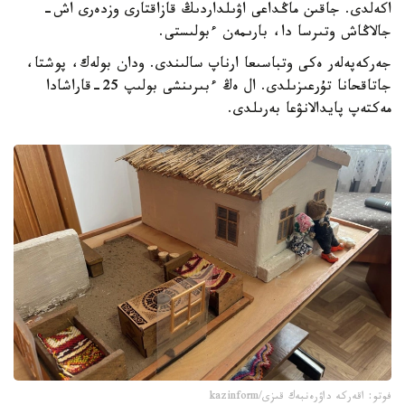
اكەلدى. جاقىن ماڭداعى اۋىلداردىڭ قازاقتارى وزدەرى اش-
جالاڭاش وتىرسا دا، بارىمەن ءبولىستى.
جەركەپەلەر ەكى وتباسىعا ارناپ سالىندى. ودان بولەك، پوشتا،
جاتاقحانا تۇرعىزىلدى. ال ەڭ ءبىرىنشى بولىپ 25-قاراشادا
مەكتەپ پايدالانۋعا بەرىلدى.
فوتو: اقەركە داۋرەنبەك قىزى/kazinform