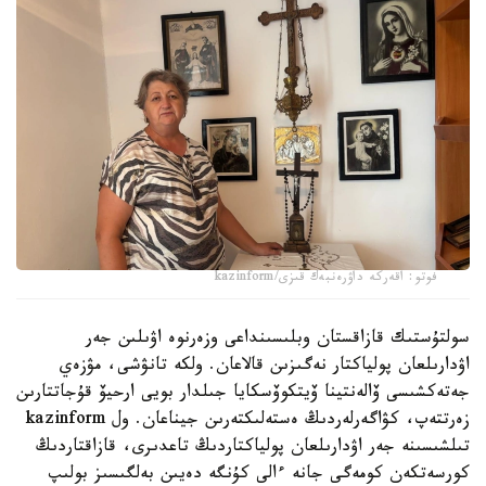
فوتو: اقەركە داۋرەنبەك قىزى/kazinform
سولتۇستىك قازاقستان وبلىسىنداعى وزەرنوە اۋىلىن جەر
اۋدارىلعان پولياكتار نەگىزىن قالاعان. ولكە تانۋشى، مۋزەي
جەتەكشىسى ۆالەنتينا ۆيتكوۆسكايا جىلدار بويى ارحيۆ قۇجاتتارىن
زەرتتەپ، كۋاگەرلەردىڭ ەستەلىكتەرىن جيناعان. ول kazinform
تىلشىسىنە جەر اۋدارىلعان پولياكتاردىڭ تاعدىرى، قازاقتاردىڭ
كورسەتكەن كومەگى جانە ءالى كۇنگە دەيىن بەلگىسىز بولىپ