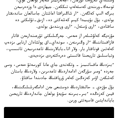
وسىنداي كەرۋەت تۇرعان، اجەلەرىمىز شەبەر بولعان عوي،
توسەك-ورىندى كەستەلەپ تىككەن. جيھازدى دا وزدەرىمەن
بىرگە الىپ كەلگەن. ءار شاڭىراقتا اعاشتان جاسالعان ساندىقتار
بولدى، بۇل بۇيىمدا كيىم كەشەكتى دە، ازىق-تۇلىكتى دە
ساقتادى، ءارى ۇستەل، ءارى ورىندىق بولدى.
مۋزەيگە كەلۋشىلەر از ەمەس. جەرگىلىكتى تۇرعىندارمەن قاتار
قازاقستاننىڭ ءار وڭىرىنەن، سونداي-اق پولشادان ارنايى ىزدەپ
كەلەتىن قوناقتار بار. ولار اتا-بابالارىنىڭ تاعدىرىمەن تانىسىپ،
وتباسىلىق تاريحىنا قاتىستى دەرەكتەردى ىزدەيدى.
ءبىزدىڭ ماقساتىمىز - وتكەندى جاي عانا كورسەتۋ ەمەس، وسى
جەردە ءومىر سۇرگەن ادامداردىڭ تاعدىرىن، ولاردىڭ باستان
كەشكەن اۋىر كەزەڭىن كەلەر ۇرپاقتىڭ جادىندا ساقتاۋ.
بۇل مۋزەي - حالىقتاردىڭ دوستىعى مەن ادامگەرشىلىگىنىڭ،
قيىن كەزەڭدە ءبىر-بىرىنە سۇيەۋ بولعان جانداردىڭ تاريحىن
باياندايتىن قاسيەتتى ورىن.