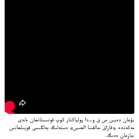
بۇعان دەيىن س ق و-دا پولياكتار كوپ قونىستانعان ەلدى
مەكەندە «قازاق حالقىنا العىس» ەستەلىك بەلگىسى قويىلعانىن
جازعان ەدىك.