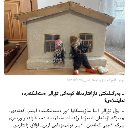
فوتو: اقەركە داۋرەنبەك قىزى/kazinform
-
جەرگىلىكتى قازاقتاردىڭ كومەگى تۋرالى ەستەلىكتەردە
نە
ايتىلادى؟
- بۇل تۋرالى اننا ساۆينسكايا ءوز ەستەلىگىندە ايتىپ كەتەدى:
«بىزگە اۋىلدان شىعۋعا رۇقسات ەتىلمەسە دە، قازاقتار وزدەرى
بىزگە ءجيى كەلەتىن. ءبىز قولىمىزداعى ازىن-اۋلاق زاتتاردى