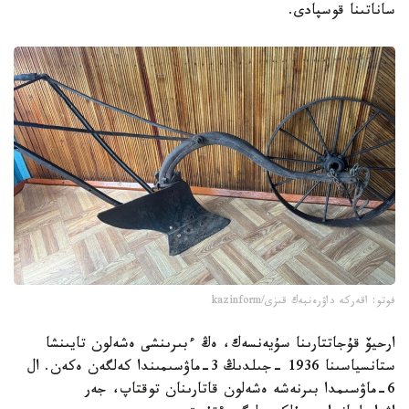
ساناتىنا قوسپادى.
فوتو: اقەركە داۋرەنبەك قىزى/kazinform
ارحيۆ قۇجاتتارىنا سۇيەنسەك، ەڭ ءبىرىنشى ەشەلون تايىنشا
ستانسياسىنا 1936 -جىلدىڭ 3-ماۋسىمىندا كەلگەن ەكەن. ال
6-ماۋسىمدا بىرنەشە ەشەلون قاتارىنان توقتاپ، جەر