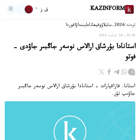
KAZINFORM
ق ز
ترەند:
2026-سايلاۋ
وقيعا
تاعايىنداۋ
اقوردا
16:36, 16 شىلدە 2016
استانادا بۇرشاق ارالاس نوسەر جاڭبىر جاۋدى -
فوتو
استانا. قازاقپارات - استانادا بۇرشاق ارالاس نوسەر جاڭبىر
جاۋىپ تۇر.