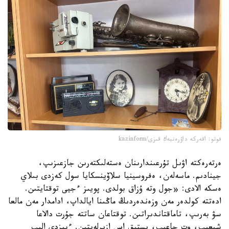
فوتو: اقەركە داۋرەنبەك قىزى/kazinform
ەرتەرەكتە اۋىل تۇرعىندارىنان ەستەلىكتەرىن جازعىزىپ،
جينادىم. ماسەلەن، ەفروسينيا سلاۆينسكايا سول كەزدى بىلاي
ەسكە الادى: «جول وتە ۇزاق بولدى. پويىز ءجيى توقتايتىن.
ادەتتە كولدەر مەن وزەندەردىڭ ماڭىنا ايالداپ، ادامدار مەن مالعا
سۋ بەرىپ، تاماقتاندىراتىن. توقتاعان ساتتە جۇرت دالاعا
شىعىپ، وت جاعىپ، ىستىق اس ازىرلەيتىن. ءبىزدى الىپ