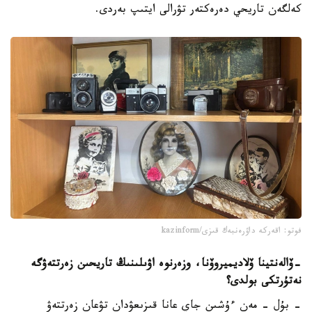
كەلگەن تاريحي دەرەكتەر تۋرالى ايتىپ بەردى.
فوتو: اقەركە داۋرەنبەك قىزى/kazinform
-
ۆالەنتينا ۆلاديميروۆنا، وزەرنوە اۋىلىنىڭ تاريحىن زەرتتەۋگە
نە
تۇرتكى بولدى؟
- بۇل - مەن ءۇشىن جاي عانا قىزىعۋدان تۋعان زەرتتەۋ