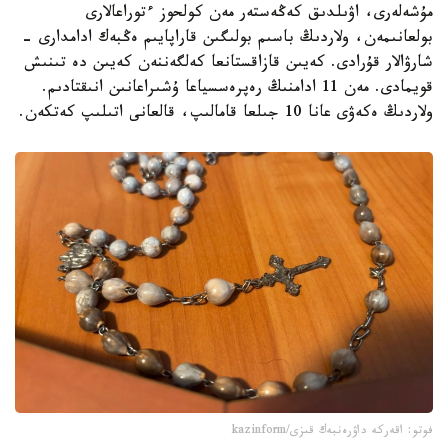
مۇشەلەرى، اۋىلدىق كەڭەستەر مەن كولحوز ءتوراعالارى
بولعانىمەن، ولاردىڭ باسىم بولىگىن قاراپايىم ەڭبەك ادامدارى -
شارۋالار قۇرادى. كەيىن قازاقستانعا كەلگەننەن كەيىن دە تىنىش
قويمادى. مەن 11 ادامنىڭ رەپرەسسياعا ۇشىراعانىن انىقتادىم.
ولاردىڭ ەكەۋى عانا 10 جىلعا قامالىپ، قالعانى اتىلىپ كەتكەن.
فوتو: اقەركە داۋرەنبەك قىزى/kazinform