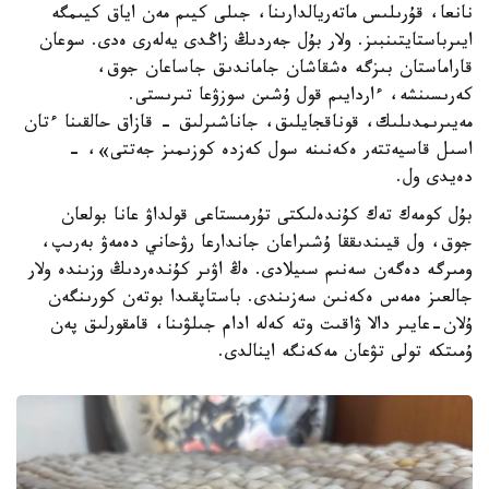
نانعا، قۇرىلىس ماتەريالدارىنا، جىلى كيىم مەن اياق كيىمگە
ايىرباستايتىنبىز. ولار بۇل جەردىڭ زاڭدى يەلەرى ەدى. سوعان
قاراماستان بىزگە ەشقاشان جاماندىق جاساعان جوق،
كەرىسىنشە، ءاردايىم قول ۇشىن سوزۋعا تىرىستى.
مەيىرىمدىلىك، قوناقجايلىق، جاناشىرلىق - قازاق حالقىنا ءتان
اسىل قاسيەتتەر ەكەنىنە سول كەزدە كوزىمىز جەتتى»، -
دەيدى ول.
بۇل كومەك تەك كۇندەلىكتى تۇرمىستاعى قولداۋ عانا بولعان
جوق، ول قيىندىققا ۇشىراعان جاندارعا رۋحاني دەمەۋ بەرىپ،
ومىرگە دەگەن سەنىم سىيلادى. ەڭ اۋىر كۇندەردىڭ وزىندە ولار
جالعىز ەمەس ەكەنىن سەزىندى. باستاپقىدا بوتەن كورىنگەن
ۇلان-عايىر دالا ۋاقىت وتە كەلە ادام جىلۋىنا، قامقورلىق پەن
ۇمىتكە تولى تۋعان مەكەنگە اينالدى.