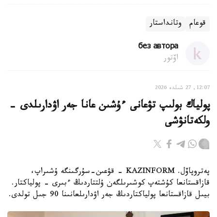
قوعام
وتانداستار
без автора
اۆتور
12:07, 27 شىلدە 2026
پولياك بولىپ تۋعانى ءۇشىن عانا جەر اۋدارىلدى -
ولكەتانۋشى
پەتروپاۆل. KAZINFORM - قۋعىن-سۇرگىنگە ۇشىراپ،
قازاقستانعا كۇشتەپ كوشىرىلگەن ۇلتتاردىڭ ءبىرى - پولياكتار.
بيىل قازاقستانعا پولياكتاردىڭ جەر اۋدارىلعانىنا 90 جىل تولدى.