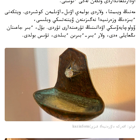
اۋدارىلعانداردى ۇلكەن لەگى ءتۇستى.
مەنىڭ ويىمشا، ولاردى بولمەي اۋىل-اۋىلمەن كوشىردى. ويتكەنى
ءبىزدىڭ وزەرنىيدا نەگىزىنەن ۆيننەتسكي وبلىسى،
ۆولوچايەۆسكي اۋدانىنىڭ تۇرعىندارى تۇردى. بۇل، ءبىر جاعىنان
ىڭعايلى ەدى، ولار ءبىر-ءبىرىن ءبىلدى، تۋىس بولدى.
فوتو: اقەركە داۋرەنبەك قىزى/kazinform