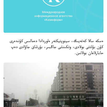
ەسكە سالا كەتەيىك، سينوپتيكتەر ەلوردادا دەمالىس كۇندەرى
كۇن بۇلتتى بولادى، وتكىنشى جاڭبىر، بۇرشاق جاۋادى دەپ
حابارلاعان بولاتىن.