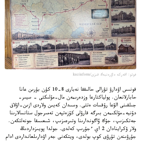
فوتو: اقەركە داۋرەنبەك قىزى/kazinform
قونىس اۋدارۋ تۋرالى حالىققا نەبارى 8-10 كۇن بۇرىن عانا
حابارلانعان. پولياكتارعا وزدەرىمەن مال-مۇلىكتى - سيىر-
جىلقىنى الۋعا رۇقسات ەتتى. وسىدان كەيىن ولاردى ازىن-اۋلاق
دۇنيە-مۇلكىمەن بىرگە قارۋلى كۇزەتپەن تەمىرجول ستانسالارىنا
جەتكىزىپ، جۇك ۆاگوندارىنا وتىرعىزىپ، شىعىسقا جونەلتكەن.
ولار ۋكراينادان 2 اي ءجۇرىپ كەلدى. جولدا پويىزداردىڭ
جۇرۋىنەن تۇرۋى كوپ بولدى، ويتكەنى جەر اۋدارىلعانداردى ادام