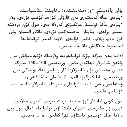
يۆان پاۆەنسكي ءوز ەستەلىگىندە: «تايىنشا ستانسياسىندا
ءبىزدى جۇك كولىكتەرى مەن قارۋلى كۇزەت كۇتىپ تۇردى. ولار
ءبىزدى جاڭا قونىسقا جەتكىزۋى كەرەك ەدى. سول كۇن ەرەكشە
ىستىق بولدى. اپتاپتان ساعىمدانىپ تۇردى. بالالار الىستان ونى
كول دەپ ويلاپ، قاتتى قۋاندى. الايدا كەلىپ توقتاعاندا
الدىمىزدا جالاڭاش دالا عانا جاتتى.
ادامدارمەن بىرگە جۇك كولىكتەرىنە ولاردىڭ دۇنيە-مۇلكى مەن
ۇلكەن شاتىرلار تيەلگەن ەكەن. ۇزىندىعى 100-150 مەترگە
دەيىن جەتەتىن بۇل شاتىرلارعا ءار وتباسى تەك توسەگى مەن
ورىندىعىن عانا كىرگىزە الدى. ال قالعان جاشىكتەرى،
ۇستەلدەرى مەن باسقا دا زاتتارى سىرتتا، شاتىرلاردىڭ جانىندا
ءۇيىلىپ قالدى.
سول كۇنى ادامدار كوز جاسىنا ەرىك بەردى. ءبىرى جىلادى،
ءبىرى زار ەڭىرەدى. ءبىراق قانشا اۋىر بولسا دا، ءدال سول يەن
دالادا جاڭا ءومىردى باستاۋعا تۋرا كەلدى…» - دەيدى.