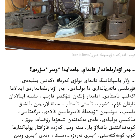
فوتو: اقەركە داۋرەنبەك قىزى/kazinform
-
جەر اۋدارىلعاندار قانداي جاعدايدا ءومىر ءسۇردى؟
- ولار باسپانانىڭ قانداي بولۋى كەرەك ەكەنىن بىلمەدى.
قۇرىلىس ماتەريالدارى دا بولمادى. جەر اۋدارىلعانداردى ايدالاعا
اكەلىپ تاستادى. ادامدار ۇلكەن شۇڭقىر قازىپ، ىشىنە اينالادان
تاپقان قۇم، ءشوپ، تاستى تاستاپ، جىلقىلارىمەن بالشىق
باسىپ، سونىمەن ءۇيدىڭ قابىرعاسىن قالادى. ىرگەتاسى،
ساكىسى بولمادى. ەلدى مەكەننەن شىعۋعا رۇقسات جوق،
كومەندانتتىق باقىلاۋ بار. مىنە وسى كەزدە قازاقتار پولياكتارعا
كوپ كومەكتەستى. ءبىرى تەرەزە-ەسىك، ەندى ءبىرى وتىن