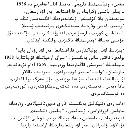
ەمەس، وتباسىمنىڭ تاريحى. مەنىڭ اتا-اجەلەرىم دە 1936
-جىلى باتىس ۋكراينادان قازاقستانعا جەر اۋدارىلعان.
سوندىقتان بالا كۇنىمنەن ۇلكەندەردىڭ اڭگىمەسىن تىڭداپ
ءوستىم. كەيىن ولاردىڭ ەستەلىكتەرى بىرتىندەپ ۇمىتىلا
باستاعانىن كورىپ، ارحيۆتەردى اقتارۋعا كىرىستىم. بۇگىندە بۇل
جۇمىس مەنىڭ ءومىرىمنىڭ ماڭىزدى بولىگىنە اينالدى.
ءبىزدىڭ اۋىل پولياكتاردى قازاقستانعا جەر اۋدارۋدان پايدا
بولدى. ناقتى سانى بەلگىسىز، ءبىراق ارحيۆتىك قۇجاتتاردا 1938
-جىلدىڭ ءبىرىنشى قاڭتارىندا وزەرنىيدا 1559 ادام تۇرعاندىعى
جازىلعان. ءولىم-ءجىتىم كوپ بولدى، اسىرەسە، بالالار
اۋىرتپالىققا، اشتىققا، سۋىققا توزبەدى. بۇل جەرگە پولياكتاردى
عانا ەمەس، نەمىستەردى دە، شەشەن-ينگۋشتەردى، كورەيلەردى
دە قونىستاندىردى.
ادامداردى ەتنيكالىق بەلگىسىنە قاراي دەپورتاتسيالادى. ولاردىڭ
ساياسي كوزقاراسى، ۇستانىمى، ءبىلىمى ەشكىمدى
قىزىقتىرمادى، ماسەلەن، تەك پولياك بولىپ تۋعانى ءۇشىن عانا
قۋدالاۋعا ۇشىرادى. جەر اۋدارىلعانداردىڭ اراسىندا پارتيا