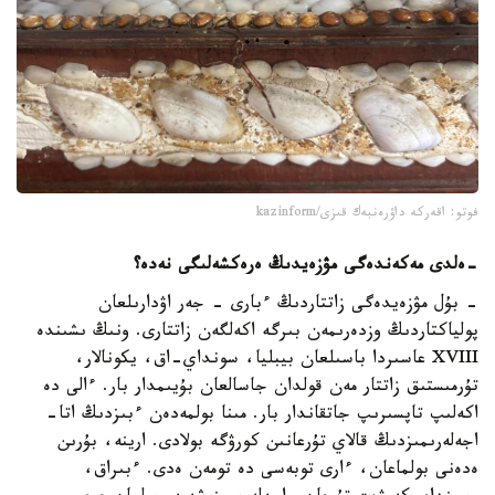
فوتو: اقەركە داۋرەنبەك قىزى/kazinform
-
ەلدى مەكەندەگى مۋزەيدىڭ ەرەكشەلىگى نەدە؟
- بۇل مۋزەيدەگى زاتتاردىڭ ءبارى - جەر اۋدارىلعان
پولياكتاردىڭ وزدەرىمەن بىرگە اكەلگەن زاتتارى. ونىڭ ىشىندە
XVIII عاسىردا باسىلعان بيبليا، سونداي-اق، يكونالار،
تۇرمىستىق زاتتار مەن قولدان جاسالعان بۇيىمدار بار. ءالى دە
اكەلىپ تاپسىرىپ جاتقاندار بار. مىنا بولمەدەن ءبىزدىڭ اتا-
اجەلەرىمىزدىڭ قالاي تۇرعانىن كورۋگە بولادى. ارينە، بۇرىن
ەدەنى بولماعان، ءارى توبەسى دە تومەن ەدى. ءبىراق،