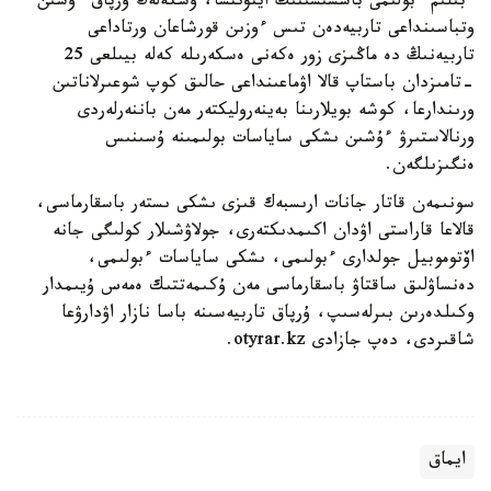
ءبىلىم ءبولىمى باسشىسىنىڭ ايتۋىنشا، وسكەلەڭ ۇرپاق ءۇشىن
وتباسىنداعى تاربيەدەن تىس ءوزىن قورشاعان ورتاداعى
تاربيەنىڭ دە ماڭىزى زور ەكەنى ەسكەرىلە كەلە بيىلعى 25
-تامىزدان باستاپ قالا اۋماعىنداعى حالىق كوپ شوعىرلاناتىن
ورىندارعا، كوشە بويلارىنا بەينەروليكتەر مەن باننەرلەردى
ورنالاستىرۋ ءۇشىن ىشكى ساياسات بولىمىنە ۇسىنىس
ەنگىزىلگەن.
سونىمەن قاتار جانات ارىسبەك قىزى ىشكى ىستەر باسقارماسى،
قالاعا قاراستى اۋدان اكىمدىكتەرى، جولاۋشىلار كولىگى جانە
اۆتوموبيل جولدارى ءبولىمى، ىشكى ساياسات ءبولىمى،
دەنساۋلىق ساقتاۋ باسقارماسى مەن ۇكىمەتتىك ەمەس ۇيىمدار
وكىلدەرىن بىرلەسىپ، ۇرپاق تاربيەسىنە باسا نازار اۋدارۋعا
شاقىردى، دەپ جازادى otyrar.kz.
ايماق