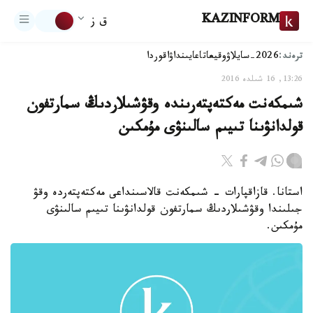
KAZINFORM
ق ز
ترەند:
2026-سايلاۋ
وقيعا
تاعايىنداۋ
اقوردا
13:26, 16 شىلدە 2016
شىمكەنت مەكتەپتەرىندە وقۋشىلاردىڭ سمارتفون
قولدانۋىنا تىيىم سالىنۋى مۇمكىن
استانا. قازاقپارات - شىمكەنت قالاسىنداعى مەكتەپتەردە وقۋ
جىلىندا وقۋشىلاردىڭ سمارتفون قولدانۋىنا تىيىم سالىنۋى
مۇمكىن.