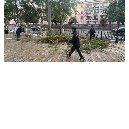
فوتو: وسكەمەن قالاسى اكىمدىگىنەن
قالا اكىمدىگىنىڭ مالىمەتىنشە، داۋىل كەزىندە ورتالىق
كوشەلەردە جەل 15 اعاشتى قۇلاتقان. ولاردىڭ ءبىرقاتارى جول
جيەگىندە تۇرعان اۆتوكولىكتەردىڭ ۇستىنە قۇلادى.
- قازىرگى ۋاقىتتا پوليتسياعا اعاشتاردىڭ قۇلاۋى سالدارىنان
كولىكتەرى زاقىمدانعان 17 اۆتوكولىك يەسىنەن ارىز ءتۇستى، -
دەپ حابارلادى شقو پوليتسيا دەپارتامەنتىنىڭ باسپا ءسوز
قىزمەتىنەن.