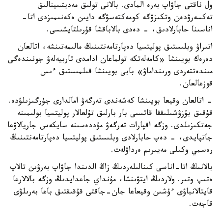
ول ناقتى جاۋاپ بەرە المادى. بالانى تولىق مەديتسينالىق
تەكسەرۋدەن وتكىزۋگە كومەكتەسۋگە دايىن ەكەنىمىزدى اتا-
اناسىنا حابارلادىق، - دەدى بالاباقشا قۇرىلتايشىسى.
اتىراۋ وبلىستىق پوليتسيا دەپارتامەنتىنىڭ مالىمەتىنشە، اتالعان
دەرەك بويىنشا «كامەلەتكە تولماعان ادامدى تاربيەلەۋ جونىندەگى
مىندەتتەردى ورىنداماۋ» بابى بويىنشا قىلمىستىق ءىس
قوزعالعان.
- اتالعان وقيعا بويىنشا كەشەندى تەرگەۋ امالدارى جۇرگىزىلۋدە.
قۇقىق بۇزۋشىلىققا قاتىسى بار بارلىق تۇلعالار پوليتسيا بولىمىنە
جەتكىزىلدى. وزگە اقپارات تەرگەۋ مۇددەسىنە سايكەس جاريالاۋعا
جاتپايدى، - دەپ حابارلادى وبلىستىق پوليتسيا دەپارتامەنتىنىڭ
رەسمي وكىلى مەيىرىم ەرداۋلەت.
بالانىڭ اتا-اناسى كىنالىلەردىڭ زاڭ الدىندا جاۋاپ بەرۋىن تالاپ
ەتىپ وتىر. ولاردىڭ ايتۋىنشا، مۇنداي جاعدايدىڭ وزگە بالالارعا
قايتالانباۋى ءۇشىن وقيعاعا جان-جاقتى قۇقىقتىق باعا بەرىلۋى
قاجەت.