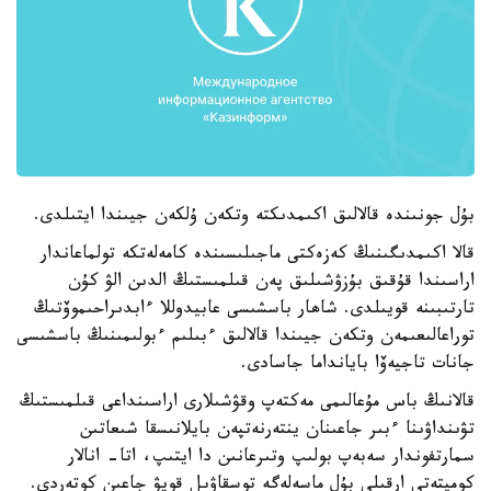
بۇل جونىندە قالالىق اكىمدىكتە وتكەن ۇلكەن جيىندا ايتىلدى.
قالا اكىمدىگىنىڭ كەزەكتى ماجىلىسىندە كامەلەتكە تولماعاندار
اراسىندا قۇقىق بۇزۋشىلىق پەن قىلمىستىڭ الدىن الۋ كۇن
تارتىبىنە قويىلدى. شاھار باسشىسى عابيدوللا ءابدىراحىموۆتىڭ
توراعالىعىمەن وتكەن جيىندا قالالىق ءبىلىم ءبولىمىنىڭ باسشىسى
جانات تاجيەۆا بايانداما جاسادى.
قالانىڭ باس مۇعالىمى مەكتەپ وقۋشىلارى اراسىنداعى قىلمىستىڭ
تۋىنداۋىنا ءبىر جاعىنان ينتەرنەتپەن بايلانىسقا شىعاتىن
سمارتفوندار سەبەپ بولىپ وتىرعانىن دا ايتىپ، اتا- انالار
كوميتەتى ارقىلى بۇل ماسەلەگە توسقاۋىل قويۋ جاعىن كوتەردى.