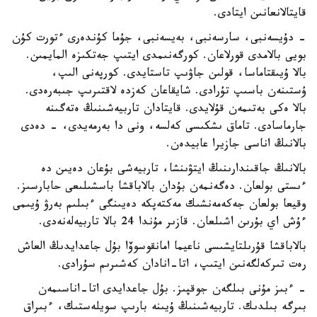
قايتالانعانىن ايتادى.
- دۇيسەنبى، سارسەنبى، بەيسەنبى، جۇما كۇندەرى ءتورت كۇن
بويى بالامدى قورلاعان. كورگەنىمدى ايتىپ جەتكىزە المايمىن.
بالا ۇيىقتاماسا، قولىن جاۋىپ تاستايدى. كورپەنى الىپ،
ۇستىنەن باسىپ تۇرادى. شايقاعان كەزدە لاقتىرىپ جىبەرەدى.
بالا ەكى بەتىمەن قۇلايدى. قايتادان تاربيەشىنىڭ ەتەگىنە
جارماسادى. تاماق ىشكىسى كەلسە، ونى دا بەرمەيدى، - دەدى
بالانىڭ اناسى جازيرا عابيدەن.
بالانىڭ جاقىندارىنىڭ ايتۋىنشا، تاربيەشى بۇعان دەيىن دە
ءىستى بولعان. دەگەنمەن بۇدان بالاباقشا باسشىلىعى حابارسىز.
وقيعا بولعان جەكەمەنشىك مەكتەپكە دەيىنگى ءبىلىم بەرۋ ۇيىمى
ءۇش اي بۇرىن اشىلعان. قازىر مۇندا 24 بالا تاربيەلەنەدى.
بالاباقشا قۇرىلتايشىسى ناعيما امانقوسوۆا بۇل جاعدايدىڭ العاش
رەت تىركەلگەنىن ايتىپ، اتا-انادان كەشىرىم سۇرادى.
- ءبىز مۇنى بىلگەن جوقپىز. بۇل جاعدايدى اتا-اناسىمەن
بىرگە بىلدىك. تاربيەشىنىڭ ۇيىنە بارىپ سويلەستىك، ءبىراق