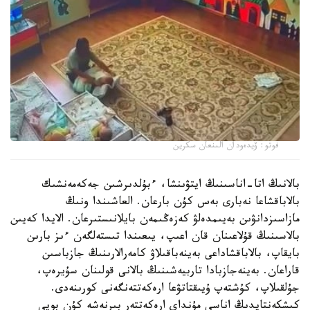
فوتو: ۆيدەودان الىنعان سكرين
بالانىڭ اتا-اناسىنىڭ ايتۋىنشا، ءبۇلدىرشىن جەكەمەنشىك
بالاباقشاعا نەبارى بەس كۇن بارعان. العاشىندا ونىڭ
مازاسىزدانۋىن بەيىمدەلۋ كەزەڭىمەن بايلانىستىرعان. الايدا كەيىن
بالاسىنىڭ قۇلاعىنان قان اعىپ، يىعىندا تىستەلگەن ءىز بارىن
بايقاپ، بالاباقشاداعى بەينەباقىلاۋ كامەرالارىنىڭ جازباسىن
قاراعان. بەينەجازبادا تاربيەشىنىڭ بالانى قولىنان سۇيرەپ،
جۇلقىلاپ، كۇشتەپ ۇيىقتاتۋعا ارەكەتتەنگەنى كورىنەدى.
كىشكەنتايدىڭ اناسى مۇنداي ارەكەتتەر بىرنەشە كۇن بويى