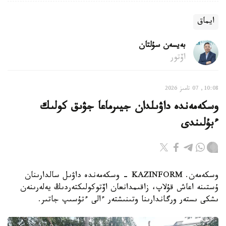
ايماق
بەيسەن سۇلتان
اۆتور
10:08, 07 تامىز 2026
وسكەمەندە داۋىلدان جيىرماعا جۋىق كولىك
ءبۇلىندى
وسكەمەن. KAZINFORM - وسكەمەندە داۋىل سالدارىنان
ۇستىنە اعاش قۇلاپ، زاقىمدانعان اۆتوكولىكتەردىڭ يەلەرىنەن
ىشكى ىستەر ورگاندارىنا وتىنىشتەر ءالى ءتۇسىپ جاتىر.