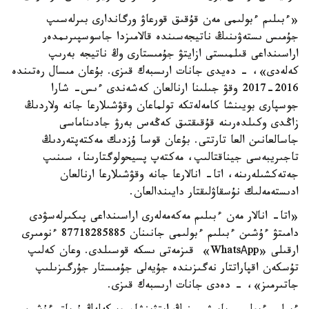
«ءبىلىم ءبولىمى مەن قۇقىق قورعاۋ ورگاندارى بىرلەسىپ
جۇمىس ىستەۋىنىڭ ناتيجەسىندە قالامىزدا جاسوسپىرىمدەر
اراسىنداعى قىلمىستى ازايتۋ جۇمىستارى وڭ ناتيجە بەرىپ
كەلەدى»، - دەيدى جانات ارىسبەك قىزى. بۇعان مىسال رەتىندە
2016-2017 وقۋ جىلىنا ارنالعان كەشەندى ءىس- شارا
جوسپارى بويىنشا كامەلەتكە تولماعان وقۋشىلارعا جانە ولاردىڭ
زاڭدى وكىلدەرىنە قۇقىقتىق كەڭەس بەرۋ جادىناماسى
جاسالعانىن العا تارتتى. بۇعان قوسا ۇزدىك مەكتەپتەردىڭ
تاجىريبەسى جيناقتالىپ، مەكتەپ پسيحولوگتارىنا، سىنىپ
جەتەكشىلەرىنە، اتا- انالارعا جانە وقۋشىلارعا ارنالعان
ادىستەمەلىك نۇسقاۋلىقتار دايىندالعان.
«اتا- انالار مەن ءبىلىم مەكەمەلەرى اراسىنداعى پىكىرلەسۋدى
دامىتۋ ءۇشىن ءبىلىم ءبولىمى جانىنان 87718285885 ءنومىرى
ارقىلى «WhatsАpp» قىزمەتى ىسكە قوسىلدى. وعان كەلىپ
تۇسكەن اقپاراتتار نەگىزىندە جۇيەلى جۇمىستار جۇرگىزىلىپ
جاتىرمىز»، - دەدى جانات ارىسبەك قىزى.