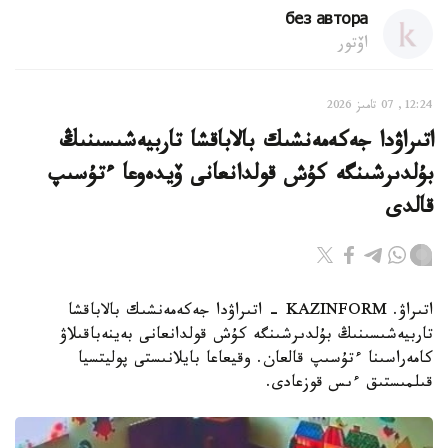
без автора
اۆتور
12:24, 07 تامىز 2026
اتىراۋدا جەكەمەنشىك بالاباقشا تاربيەشىسىنىڭ
بۇلدىرشىنگە كۇش قولدانعانى ۆيدەوعا ءتۇسىپ
قالدى
اتىراۋ. KAZINFORM - اتىراۋدا جەكەمەنشىك بالاباقشا
تاربيەشىسىنىڭ بۇلدىرشىنگە كۇش قولدانعانى بەينەباقىلاۋ
كامەراسىنا ءتۇسىپ قالعان. وقيعاعا بايلانىستى پوليتسيا
قىلمىستىق ءىس قوزعادى.