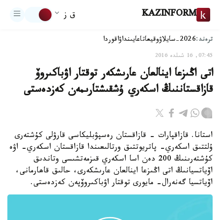
KAZINFORM
ق ز
ترەند:
2026-سايلاۋ
وقيعا
تاعايىنداۋ
اقوردا
07:45, 16 شىلدە 2016
اتى اڭىزعا اينالعان عارىشكەر توقتار اۋباكىروۆ
قازاقستاننىڭ اسكەري ۇشقىشتارىمەن كەزدەستى
استانا. قازاقپارات - قازاقستان رەسپۋبليكاسى قارۋلى كۇشتەرى
ۇلتتىق اسكەري- پاتريوتتىق ورتالىعىندا قازاقستان اسكەري- اۋە
كۇشتەرىنىڭ 200 دەن اسا اسكەري قىزمەتشىسى وتاندىق
اۆياتسيانىڭ اتى اڭىزعا اينالعان عارىشكەرى، حالىق قاھارمانى،
اۆياتسيا گەنەرال- مايورى توقتار اۋباكىروۆپەن كەزدەستى.