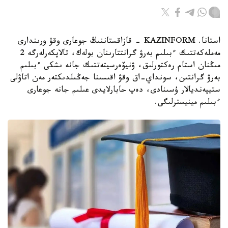
استانا. KAZINFORM - قازاقستاننىڭ جوعارى وقۋ ورىندارى
مەملەكەتتىك ءبىلىم بەرۋ گرانتتارىنان بولەك، تالاپكەرلەرگە 2
مىڭنان استام رەكتورلىق، ۋنيۆەرسيتەتتىك جانە ىشكى ءبىلىم
بەرۋ گرانتىن، سونداي-اق وقۋ اقىسىنا جەڭىلدىكتەر مەن اتاۋلى
ستيپەنديالار ۇسىنادى، دەپ حابارلايدى عىلىم جانە جوعارى
ءبىلىم مينيسترلىگى.