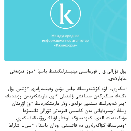
بۇل تۋرالى ق ر قورعانىس مينيسترلىگىنىڭ باسپا ءسوز قىزمەتى
حابارلادى.
اسكەري- اۋە كۇشتەرىنىڭ جاس بۋىن وفيتسەرلەرى ءۇشىن بۇل
ەڭبەك سىڭىرگەن سىناقشى ۇشقىش ءارى عارىشكەردەن وزىندىك
ءبىر شەبەرلىك سىنىبى بولدى. ولار عارىشكەردىڭ ءوز اۋزىنان
ونىڭ ءومىربايانى مەن كاسىبي قىزمەتى تۋرالى تانىسۋعا
مۇمكىندىك الدى. كەزدەسۋگە توقتار اۋباكىروۆتىڭ اسكەري
ءومىرىنىڭ كۋاگەرلەرى دە قاتىستى. ودان باسقا، ءىس- شاراعا