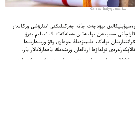
Фото: halyq-uni.kz
رەسپۋبليكالىق بيۋدجەت جانە جەرگىلىكتى اتقارۋشى ورگاندار
قاراجاتى ەسەبىنەن بولىنەتىن مەملەكەتتىك ءبىلىم بەرۋ
گرانتتارىنان بولەك، ەلىمىزدىڭ جوعارى وقۋ ورىندارىندا
تالاپكەرلەردى قولداۋعا ارنالعان وزىندىك باعدارلامالار بار.
- 2026 -جىلى جوعارى وقۋ ورىندارى ۇسىناتىن رەكتورلىق،
ۋنيۆەرسيتەتتىك جانە ىشكى ءبىلىم بەرۋ گرانتتارىنىڭ جالپى
سانى ەكى مىڭنان اسادى. گرانتتاردى بەرۋ تالاپتارىن ءار
ۋنيۆەرسيتەت دەربەس بەلگىلەيدى. ىرىكتەۋ كەزىندە ۇلتتىق
ءبىرىڭعاي تەستىلەۋ ناتيجەلەرى، اكادەميالىق جەتىستىكتەر،
«التىن بەلگى» يەگەرى بولۋى، وليمپيادالار مەن عىلىمي،
شىعارماشىلىق جانە سپورتتىق جارىستارداعى ناتيجەلەر،
سونداي-اق تالاپكەردىڭ الەۋمەتتىك جاعدايى ەسكەرىلەدى، -
دەلىنگەن مينيسترلىك مالىمەتىندە.
ەڭ ءىرى باعدارلامالاردىڭ ءبىرى قوجا احمەت ياساۋي اتىنداعى