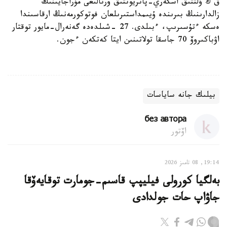
ق ك ۇلتتىق اسكەري-پاتريوتتىق ورتالىعى مۇراجايىنىڭ
زالدارىنىڭ بىرىندە ۇيىمداستىرىلعان فوتوكورمەنىڭ ارقاسىندا
ەسكە ءتۇسىرىپ، ءبىلدى. 27 -شىلدەدە گەنەرال-مايور توقتار
اۋباكىروۆ 70 جاسقا تولاتىنىن ايتا كەتكەن ءجون.
بيلىك جانە ساياسات
без автора
اۆتور
19:14, 08 تامىز 2026
بەلگيا كورولى فيليپپ قاسىم-جومارت توقايەۆقا
جاۋاپ حات جولدادى