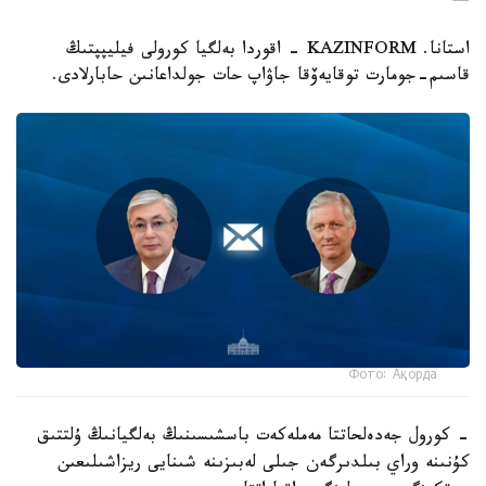
استانا. KAZINFORM - اقوردا بەلگيا كورولى فيليپپتىڭ
قاسىم-جومارت توقايەۆقا جاۋاپ حات جولداعانىن حابارلادى.
Фото: Ақорда
- كورول جەدەلحاتتا مەملەكەت باسشىسىنىڭ بەلگيانىڭ ۇلتتىق
كۇنىنە وراي بىلدىرگەن جىلى لەبىزىنە شىنايى ريزاشىلىعىن