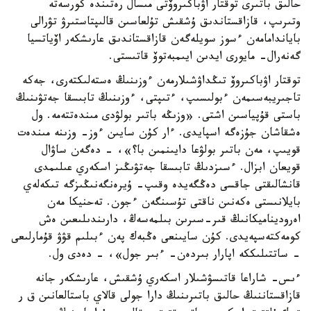
حالىق باتىرى توقتار اۋباكىروۆتى مىسال رەتىندە كورسەتە
وتىرىپ، قازاقستاندىق ۇشقىش تۇلعاسىن قالىپتاستىرۋ تۋرالى
باياندامامەن ءسوز سويلەگەن قازاقستاندىق عارىشكەر اۆياتسيا
گەنەرال- مايورى ايدىن ايىمبەتوۆ قاتىستى.
توقتار اۋباكىروۆ تىڭداۋشىلارمەن ءوزىنىڭ ەستەلىكتەرى، جەكە
تاجىريبەسىمەن ءبولىسىپ، ءتىپتى، ءوزىنىڭ تابىسقا جەتۋىنىڭ
باستى قۇپياسىن اشتى. «وزىڭە باتىر بولۋدى مىندەتتەمە. ول
ەشقاشان جۇزەگە اسپايدى. ءار كۇن سايىن ءوز- وزىنە مىندەت
قويىپ، مەن باتىر بولۋعا دايىنمىن با؟»، - دەگەن ساۋال
قويعان ابزال. ءسىزدىڭ تابىسقا جەتۋىڭىز اسكەري عىلىمدى
قانشالىقتى جاقسى دەڭگەيدە وقىپ- ۇيرەنگەنىڭىزگە تىكەلەي
بايلانىستى ەكەنىن ناقتى تۇسىنگەن ءجون. تەحنيكا مەن
اەروديناميكانىڭ قىر-سىرىن بىلمەسەڭ، دارىندىلىعىن ەش
كومەكتەسپەيدى. كۇن سايىنعى ەڭبەك پەن ءبىلىم قۋۋ قۇمارلىعى
- ساتتىلىككە اپارار بىردەن- ءبىر جول»، - دەدى ول.
ءىس- شاراعا قاتىسۋشىلار اسكەري ۇشقىش، عارىشكەر جانە
قازاقستاننىڭ حالىق باتىرىنىڭ دارا جولى قالاي باستالعانىن ق ر