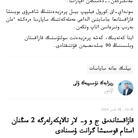
جەتكىزگەن،-دەلىنگەن اقپاراتتا.
سونداي-اق كورول فيليپپ بيىل پرەزيدەنتتىڭ شاقىرۋى بويىنشا
قازاقستانعا جاسايتىن الداعى مەملەكەتتىك ساپارىنا ەرەكشە ءمان
بەرىپ وتىرعانىن اتاپ وتكەن.
ايتا كەتەيىك، كەشە پرەزيدەنت سولتۇستىك قازاقستان
وبلىسىنىڭ 90 جىلدىعىمەن قۇتتىقتادى.
بيلىك جانە ساياسات
ريزابەك نۇسىپبەك ۇلى
اۆتور
16:38, 08 تامىز 2026
قازاقستاندىق ج و و- لار تالاپكەرلەرگە 2 مىڭنان
استام قوسىمشا گرانت ۇسىنادى