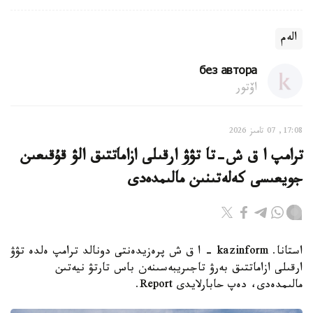
الەم
без автора
اۆتور
17:08, 07 تامىز 2026
ترامپ ا ق ش-تا تۋۋ ارقىلى ازاماتتىق الۋ قۇقىعىن
جويعىسى كەلەتىنىن مالىمدەدى
استانا. kazinform - ا ق ش پرەزيدەنتى دونالد ترامپ ەلدە تۋۋ
ارقىلى ازاماتتىق بەرۋ تاجىريبەسىنەن باس تارتۋ نيەتىن
مالىمدەدى، دەپ حابارلايدى Report.