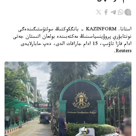
استانا. KAZINFORM - بانگكوكتىڭ سولتۇستىگىندەگى
نونتابۋري پروۆينسياسىنىڭ مەكتەبىندە بولعان اتىستان جەتى
ادام قازا تاۋىپ، 15 ادام جاراقات الدى، دەپ حابارلايدى
Reuters.