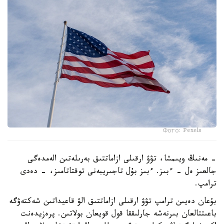
Фото: Pexels
- مەنىڭ ويىمشا، تۋۋ ارقىلى ازاماتتىق بەرىلەتىن الەمدەگى
جالعىز ەل - ءبىز. ءبىز بۇل تاجىريبەنى توقتاتامىز، - دەدى
ترامپ.
بۇعان دەيىن ترامپ تۋۋ ارقىلى ازاماتتىق الۋ قاعيداتىن شەكتەۋگە
باعىتتالعان بىرنەشە جارلىققا قول قويعان بولاتىن. پرەزيدەنت