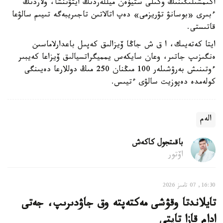
اكىمشىلىگىنىڭ وكىلى ستيۆەن ميللەردىڭ ايتۋىنشا، ولاردىڭ
ءبىرى «بوسانۋ تۋريزمى» دەپ اتالاتىن تاجىريبەگە تىيىم سالۋعا
قاتىستى.
ايتا كەتەيىك، ا ق ش جاڭا ۆيزالىق كەپىل باعدارلاماسىن
ەنگىزىپ جاتىر، وعان سايكەس يمميگراتسيالىق ۆيزاعا كەيبىر
ءوتىنىش بەرۋشىلەر 100 مىڭنان 250 مىڭ دوللارعا دەيىنگى
كولەمدە دەپوزيت سالۋى ءتيىس.
الەم
باقىتجول كاكەش
اۆتور
16:30, 07 تامىز 2026
تايلاندتا وقۋشى مەكتەپتە وق جاۋدىرىپ، جەتى
ادام قازا تاپتى