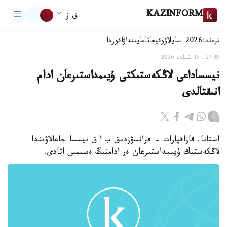
KAZINFORM
ق ز
ترەند:
2026-سايلاۋ
وقيعا
تاعايىنداۋ
اقوردا
17:39, 15 شىلدە 2016
نيسساداعى لاڭكەستىكتى ۇيىمداستىرعان ادام
انىقتالدى
استانا. قازاقپارات - فرانسۋزدىق ب ا ق نيسسا جاعالاۋىندا
لاڭكەستىك ۇيىمداستىرعان ەر ادامنىڭ ەسىمىن اتادى.