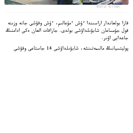
Фото: ข่าวสด
قازا بولعاندار اراسىندا ءۇش ءمۇعالىم، ءۇش وقۋشى جانە وزىنە
قول جۇمساعان شابۋىلداۋشى بولدى. جاراقات العان ەكى ادامنىڭ
جاعدايى اۋىر.
پوليتسيانىڭ مالىمەتىنشە، شابۋىلداۋشى 14 جاستاعى وقۋشى
بولعان. ول كەم دەگەندە 26 رەت وق اتقان، ال تۇتقىندالعاننان
كەيىن ودان تاعى 34 وق تابىلعان. الدىن الا مالىمەت بويىنشا،
تاپانشا ونىڭ اتاسىنا تيەسىلى بولعان.
پوليتسيا سونىمەن قاتار شابۋىلداۋشى مەكتەپ اۋماعىندا وق
اتپاس بۇرىن اتا-اجەسىن ۇيىندە اتىپ ولتىرگەن دەپ شامالاپ
وتىر.
Reuters مالىمەتىنشە، بۇل تايلاندتا 2022 -جىلدان بەرگى ەڭ
ءىرى جاپپاي قىرعىن.
سونداي-اق بۇل بيىل مەكتەپتە بولعان ەكىنشى اتىس: اقپان
ايىندا ەلدىڭ وڭتۇستىگىندە مۇعالىم قازا تاۋىپ، ءبىر وقۋشى