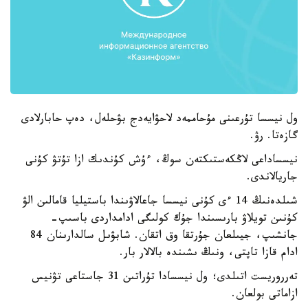
ول نيسسا تۇرعىنى مۇحاممەد لاحۋايەدج بۋحلەل، دەپ حابارلادى
گازەتا. رۋ.
نيسساداعى لاڭكەستىكتەن سوڭ، ءۇش كۇندىك ازا تۇتۋ كۇنى
جاريالاندى.
شىلدەنىڭ 14 ءى كۇنى نيسسا جاعالاۋىندا باستيليا قامالىن الۋ
كۇنىن تويلاۋ بارىسىندا جۇك كولىگى ادامداردى باسىپ-
جانشىپ، جيىلعان جۇرتقا وق اتقان. شابۋىل سالدارىنان 84
ادام قازا تاپتى، ونىڭ ىشىندە بالالار بار.
تەرروريست اتىلدى؛ ول نيسسادا تۇراتىن 31 جاستاعى تۋنيس
ازاماتى بولعان.