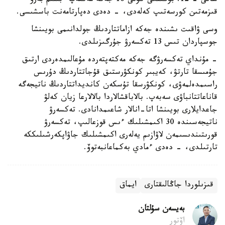
سانى - 12. بۇگىنگى كۇنى 16 جەكە مەكتەپ ءبىلىم بەرۋ
قىزمەتىن كورسەتىپ كەلەدى، - دەدى دەپارتامەنت باسشىسى.
وسى ۋاقىت ىشىندە جەكە ازاماتتاردىڭ جولدانىمى بويىنشا
جوسپاردان تىس 13 تەكسەرۋ جۇرگىزىلدى.
- مۇنداي تەكسەرۋگە جەكە مەكتەپتەردە مۇعالىمدەردى ارتىق
جۇمىسقا تارتۋ، كەيبىر كونكۋرستىق قۇجاتتاردىڭ دۇرىس
راسىمدەلمەۋى، كونكۋرسقا تۇسكەن كانديداتتاردىڭ ناتيجەگە
قاناعاتتانباۋى سەبەپ. بالاباقشالاردا بالالارعا زيان كەلۋ
جاعدايلارى بويىنشا اتا-انالار شاعىمدانادى. تەكسەرۋ
ناتيجەسىندە 30 اكىمشىلىك ءىس قوزعالىپ، تەكسەرۋ
قورىتىندىسىمەن لاۋازىم يەلەرى اكىمشىلىك جاۋاپكەرشىلىككە
تارتىلدى، - دەدى ءمادي بەكماعانبەتوۆ.
قىزىلوردا جاڭالىقتارى
ايماق
بەيسەن سۇلتان
اۆتور