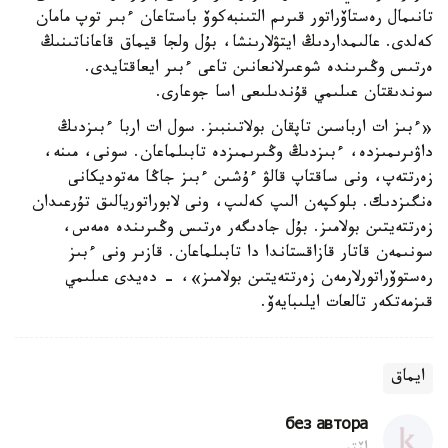
تانىمال رەستاۆراتور قىرىم التىنبەكوۆ باستاعان ءبىر توپ مامان
كەلدى. عالىمداردىڭ ايتۋلارىنشا، بۇل ولجا قيماق قاعاناتىنىڭ
ەرتىس وڭىرىندە شوعىرلانعانىن تاعى ءبىر ايعاقتايدى.
سوندىقتان عىلىمي قۇندىلىعى اسا جوعارى.
«ءبىز ات ارباسىن تاپقان بولاتىنبىز. سول ات اربا ءبىزدىڭ
داۋىرىمىزدە، ءبىزدىڭ وڭىرىمىزدە تابىلماعان. سونى، مىنە،
زەرتتەپ، ونى ساقتاپ قالۋ ءۇشىن ءبىز جاڭا مەتوديكانى
ەنگىزدىك. بلوكپەن الىپ كەلىپ، ونى لابوراتوريالىق تۇرعىدان
زەرتتەيتىن بولامىز. بۇل جادىگەر ەرتىس وڭىرىندە ەمەس،
سونىمەن قاتار قازاقستاندا دا تابىلماعان. قازىر ونى ءبىز
رەستوۆراتورلارمەن زەرتتەيتىن بولامىز»، - دەيدى عىلىمي
قىزمەتكەر تالعات ايلىبايەۆ.
ايماق
без автора