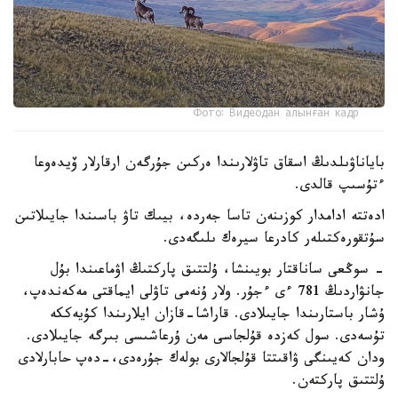
Фото: Видеодан алынған кадр
باياناۋىلدىڭ اسقاق تاۋلارىندا ەركىن جۇرگەن ارقارلار ۆيدەوعا
ءتۇسىپ قالدى.
ادەتتە ادامدار كوزىنەن تاسا جەردە، بيىك تاۋ باسىندا جايىلاتىن
سۇتقورەكتىلەر كادرعا سيرەك ىلىگەدى.
- سوڭعى ساناقتار بويىنشا، ۇلتتىق پاركتىڭ اۋماعىندا بۇل
جانۋاردىڭ 781 ءى ءجۇر. ولار ۇنەمى تاۋلى ايماقتى مەكەندەپ،
ۇشار باستارىندا جايىلادى. قاراشا-قازان ايلارىندا كۇيەككە
تۇسەدى. سول كەزدە قۇلجاسى مەن ۇرعاشىسى بىرگە جايىلادى.
ودان كەيىنگى ۋاقىتتا قۇلجالارى بولەك جۇرەدى،-دەپ حابارلادى
ۇلتتىق پاركتەن.