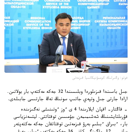
فوتو: وڭىرلىك كوممۋنيكاتسيا قىزمەتى
جىل باسىندا قىزىلوردا وبلىسىندا 32 جەكە مەكتەپ بار بولاتىن.
ارادا جارتى جىل وتپەي جاتىپ سونىڭ تەڭ جارتىسى جابىلدى.
- قاڭتار- اقپان ايلارىندا 4 ى ءوز ءوتىنىشى نەگىزىندە
قۇرىلتايشىنىڭ شەشىمىمەن جۇمىسىن توقتاتتى. ليتسەنزياسى
بار، ءبىراق ءبىلىم بەرۋ قىزمەتىن توقتاتقان جەكە مەكتەپتەر