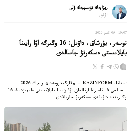
ريزابەك نۇسىپبەك ۇلى
اۆتور
10:07, 06 تامىز 2026
نوسەر، بۇرشاق، داۋىل: 16 وڭىرگە اۋا رايىنا
بايلانىستى ەسكەرتۋ جاسالدى
استانا. KAZINFORM - «قازگيدرومەت» ر م ك 2026
-جىلعى 6-تامىزعا ارنالعان اۋا رايىنا بايلانىستى ەلىمىزدىڭ 16
وڭىرىندە داۋىلدى ەسكەرتۋ جاريالادى.