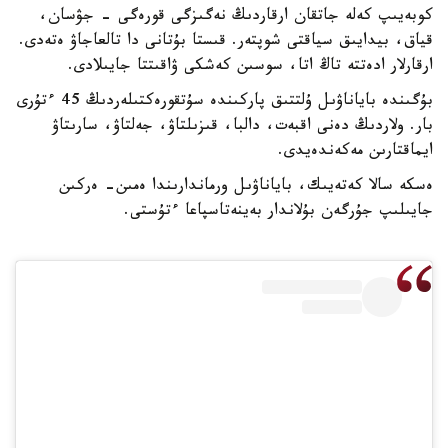
كوبەيىپ كەلە جاتقان ارقاردىڭ نەگىزگى قورەگى - جۋسان،
قياق، بيدايىق سياقتى شوپتەر. قىستا بۇتانى دا تالعاجاۋ ەتەدى.
ارقارلار ادەتتە تاڭ اتا، سوسىن كەشكى ۋاقىتتا جايىلادى.
بۇگىندە باياناۋىل ۇلتتىق پاركىندە سۇتقورەكتىلەردىڭ 45 ءتۇرى
بار. ولاردىڭ دەنى اقبەت، دالبا، قىزىلتاۋ، جەلتاۋ، سارىتاۋ
ايماقتارىن مەكەندەيدى.
ەسكە سالا كەتەيىك، باياناۋىل ورماندارىندا ەمىن- ەركىن
جايىلىپ جۇرگەن بۇلاندار بەينەتاسپاعا ءتۇستى.