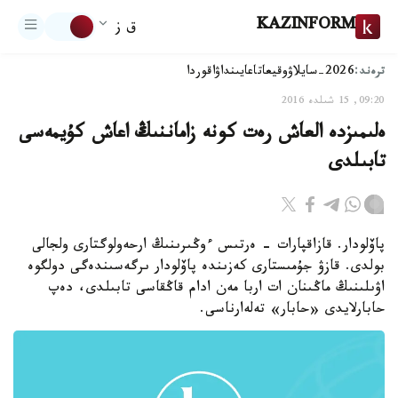
KAZINFORM
ق ز
ترەند:
2026-سايلاۋ
وقيعا
تاعايىنداۋ
اقوردا
09:20, 15 شىلدە 2016
ەلىمىزدە العاش رەت كونە زاماننىڭ اعاش كۇيمەسى
تابىلدى
پاۆلودار. قازاقپارات - ەرتىس ءوڭىرىنىڭ ارحەولوگتارى ولجالى
بولدى. قازۋ جۇمىستارى كەزىندە پاۆلودار ىرگەسىندەگى دولگوە
اۋىلىنىڭ ماڭىنان ات اربا مەن ادام قاڭقاسى تابىلدى، دەپ
حابارلايدى «حابار» تەلەارناسى.