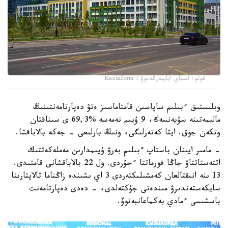
فوتو: اعىباي اياپبەرگەنوۆ / Kazinform
وبلىستىق ءبىلىم ساپاسىن قامتاماسىز ەتۋ دەپارتامەنتىنىڭ
مالىمەتىنە سۇيەنسەك، 9 ۇيىم نەمەسە %69,3 ى سىناقتان
وتكەن جوق. ايتا كەتەرلىگى، ونىڭ بارلىعى - جەكە بالاباقشا.
- مامىر ايىنان باستاپ ءبىلىم بەرۋ ۇيىمدارىن مەملەكەتتىك
اتتەستاتتاۋ جاڭا فورماتتا ءجۇردى. ول 22 بالاباقشانى قامتىدى.
13 ىنە انىقتالعان كەمشىلىكتەردى 3 اي ىشىندە زاڭناما تالاپتارىنا
سايكەستەندىرۋ مىندەتى جۇكتەلدى، - دەدى دەپارتامەنت
باسشىسى ءمادي بەكماعانبەتوۆ.