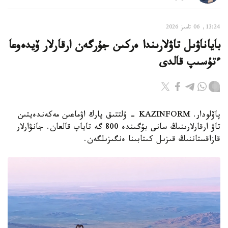
13:24, 06 تامىز 2026
باياناۋىل تاۋلارىندا ەركىن جۇرگەن ارقارلار ۆيدەوعا
ءتۇسىپ قالدى
پاۆلودار. KAZINFORM - ۇلتتىق پارك اۋماعىن مەكەندەيتىن
تاۋ ارقارلارىنىڭ سانى بۇگىندە 800 گە تاياپ قالعان. جانۋارلار
قازاقستاننىڭ قىزىل كىتابىنا ەنگىزىلگەن.