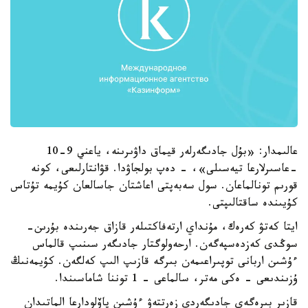
عالىمدار: «بۇل جادىگەرلەر قيماق داۋىرىنە، ياعني 9-10
-عاسىرلارعا تيەسىلى»، - دەپ بولجاۋدا. قۋانتارلىعى، كونە
قورىم تونالماعان. سول سەبەپتى اعاشتان جاسالعان كۇيمە تۇتاس
كۇيىندە ساقتالىپتى.
ايتا كەتۋ كەرەك، مۇنداي ارتەفاكتىلەر قازاق جەرىندە بۇرىن-
سوڭدى كەزدەسپەگەن. ارحەولوگتار جادىگەر سىنىپ قالماس
ءۇشىن اربانى توپىراعىمەن بىرگە قازىپ الىپ كەلگەن. كۇيمەنىڭ
ۇزىندىعى - ەكى مەتر، سالماعى - 1 توننا شاماسىندا.
قازىر بىرەگەي جادىگەردى زەرتتەۋ ءۇشىن پاۆلودارعا الماتىدان