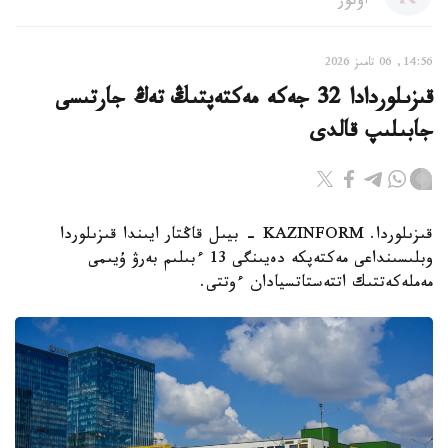
اۆتور
14:56, 06 تامىز 2026
قىزىلوردادا 32 جەكە مەكتەپتىڭ تەڭ جارتىسى
جابىلىپ قالدى
قىزىلوردا. KAZINFORM - بيىل قاڭتار ايىندا قىزىلوردا
وبلىسىنداعى مەكتەپكە دەيىنگى 13 ءبىلىم بەرۋ ۇيىمى
مەملەكەتتىك اتتەستاتسيادان ءوتتى.