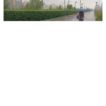
فوتو: ەلميرا ورالبايەۆا/kazinform
ۇلىتاۋ وبلىسىندا تۇندە وبلىستىڭ شىعىسىندا جاڭبىر جاۋىپ،
نايزاعاي وينايدى. سولتۇستىك- باتىستان، سولتۇستىكتەن
سوعاتىن جەلدىڭ ەكپىنى كۇندىز وبلىستىڭ سولتۇستىگى مەن
شىعىسىندا 15 م/س- قا جەتەدى. كۇندىز اۋا تەمپەراتۋراسى +35
گرادۋسقا دەيىن كوتەرىلىپ، اپتاپ ىستىق بولادى. وبلىستىڭ
سولتۇستىگى مەن ورتالىعىندا جوعارى ءورت قاۋپى، ال
وڭتۇستىگى مەن شىعىسىندا توتەنشە ءورت قاۋپى ساقتالادى.
جەزقازعان قالاسىندا دا جوعارى ءورت قاۋپى كۇتىلەدى.