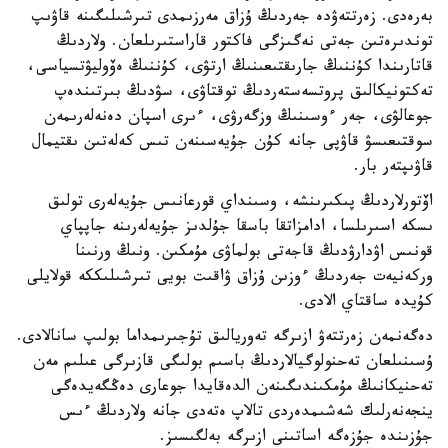
بەرەدى. زەرتتەۋدە جەردىڭ ۇزاق مەرزىمدى تىرشىلىگىنە قاۋىپ
توندىرەتىن جەتى نەگىزگى فاكتور قاراستىرىلعان. ولاردىڭ
قاتارىندا كۇننىڭ جارىقتىعىنىڭ ارتۋى، كۇننىڭ ەۆوليۋتسياسى،
تەكتونيكالىق پروتسەستەردىڭ توقتاۋى، سۋدىڭ بىرتىندەپ
جوعالۋى، جەر ءوسىنىڭ وزگەرۋى، ءىرى اسپان دەنەلەرىمەن
سوقتىعىسۋ قاۋپى جانە كۇن جۇيەسىنەن تىس كەلەتىن ىقتيمال
قاۋىپتەر بار.
اۆتورلاردىڭ پىكىرىنشە، وسىنداي قورعانىس جۇيەلەرى تولىق
ىسكە اسىرىلسا، ادامزاتقا باسقا جۇلدىز جۇيەلەرىنە جاپپاي
قونىس اۋدارۋدىڭ قاجەتى بولماۋى مۇمكىن. ونىڭ ورنىنا
وركەنيەت جەردىڭ ءوزىن ۇزاق ۋاقىت بويى تىرشىلىككە قولايلى
كۇيدە ساقتاي الادى.
دەگەنمەن زەرتتەۋ ازىرگە تەوريالىق تۇجىرىمداما بولىپ سانالادى.
ۇسىنىلعان تەحنولوگيالاردىڭ باسىم بولىگى قازىرگى عىلىم مەن
تەحنيكانىڭ مۇمكىندىگىنەن الدەقايدا جوعارى دەڭگەيدەگى
ينجەنەرلىك شەشىمدەردى تالاپ ەتەدى جانە ولاردىڭ ءىس
جۇزىندە جۇزەگە اساتىنى ازىرگە بەلگىسىز.