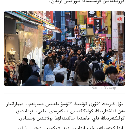
كورسەتەتىن قوسىمشاعا سۇرانىس ارتقان.
Фото: Yonhap
بۇل قىزمەت ءتۇرى كۇننىڭ ءتۇسۋ باعىتىن ەسەپتەپ، عيماراتتار
مەن اعاشتاردىڭ كولەڭكەسىن ەسكەرەدى. تاعى، قوعامدىق
كولىكتەردىڭ قاي جاعىندا سالقىنداۋعا بولاتىنىن ۇسىنادى.