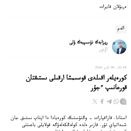
ەربۇلان قايرات
الەم
ريزابەك نۇسىپبەك ۇلى
اۆتور
22:44, 06 تامىز 2026
كورەيلەر اقىلدى قوسىمشا ارقىلى ىستىقتان
قورعانىپ ءجۇر
استانا. قازاقپارات - وڭتۇستىك كورەيادا دا اپتاپ ىستىق جان
شىداتپاي تۇر. قازىر ەلدە كولەڭكەلەۋگە قولايلى باعىتتى