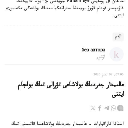
حالفان ال رومايتي Falcon eye جۇيەسى «ءابۋ-ءدابيدىڭ
قاۋىپسىز قوعام قۇرۋ بويىنشا ستراتەگياسىنىڭ بولشەگى ەكەنىن»
ايتتى.
الەم
без автора
اۆتور
07:06, 07 تامىز 2026
عالىمدار جەردىڭ بولاشاعى تۋرالى تىڭ بولجام
ايتتى
استانا.قازاقپارات - عالىمدار جەردىڭ بولاشاعىنا قاتىستى تىڭ