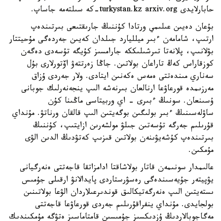
حابارلايدى turkystan.kz arxiv.org-كە سىلتەمە جاساپ.
بۇعان دەيىن عىلىمي ورتادا كۇننىڭ جارىقتىعى بىرتىندەپ
ارتىپ، شامامەن ءبىر ميلليارد جىلدان كەيىن جەردەگى مۇحيتتار
بۋلانىپ، پلانەتا تىرشىلىككە جارامسىز كۇيگە تۇسەدى دەگەن
كوزقاراس كەڭ تاراعان بولاتىن. جاڭا زەرتتەۋ اۆتورلارى بۇل
سەناري مىندەتتى ەمەس ەكەنىن ايتادى. ولار جەردى ۇزاق
مەرزىمدە قورعاۋعا ارنالعان بىرنەشە الىپ ينجەنەرلىك جوبانى
ۇسىنعان. سونىڭ ءبىرى - اي وربيتاسى ماڭىنا كۇن
ساۋلەسىنىڭ ءبىر بولىگىن بوگەيتىن الىپ قالقان ورناتۋ. مۇنداي
قۇرىلىم جەرگە تۇسەتىن جىلۋ مولشەرىن ازايتىپ، كۇننىڭ
بىرتىندەپ كۇشەيۋىنەن بولاتىن قىزىپ كەتۋدىڭ الدىن الۋى
مۇمكىن.
عالىمدار سونىمەن قاتار بولاشاقتا ادامزاتقا قاجەتتى ەنەرگيانى
يۋپيتەر جۇيەسىندەگى رەسۋرستاردى پايدالانۋ ارقىلى جۇمىس
ىستەيتىن الىپ ەنەرگەتيكالىق قوندىرعىلاردان الۋعا بولاتىنىن
بولجايدى. مۇنداي ينفراقۇرىلىم جەردى قورعاۋعا قاجەتتى
مەگاجوبالاردىڭ ۇزدىكسىز جۇمىسىن قامتاماسىز ەتۋگە مۇمكىندىك