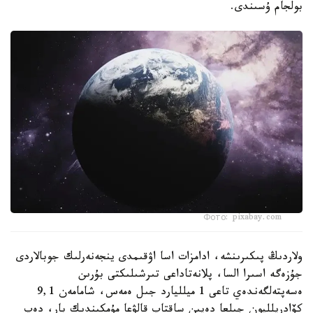
بولجام ۇسىندى.
Фото: pixabay.com
ولاردىڭ پىكىرىنشە، ادامزات اسا اۋقىمدى ينجەنەرلىك جوبالاردى
جۇزەگە اسىرا السا، پلانەتاداعى تىرشىلىكتى بۇرىن
ەسەپتەلگەندەي تاعى 1 ميلليارد جىل ەمەس، شامامەن 9,1
كۆادريلليون جىلعا دەيىن ساقتاپ قالۋعا مۇمكىندىك بار، دەپ