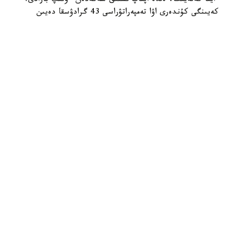
ايتا كەتەيىك، ەلدە اپتاپ ىستىق شەكەدەن ءوتىپ بارادى.
كەيىنگى كۇندەرى اۋا تەمپەراتۋراسى 43 گرادۋسقا دەيىن
كوتەرىلگەن.
الەم
باقىتجول كاكەش
اۆتور
21:43, 06 تامىز 2026
يران پارسى شىعاناعى ەلدەرىنىڭ ەنەرگەتيكالىق
ينفراقۇرىلىمىنا سوققى جاساۋى مۇمكىن ەكەنىن
ەسكەرتتى