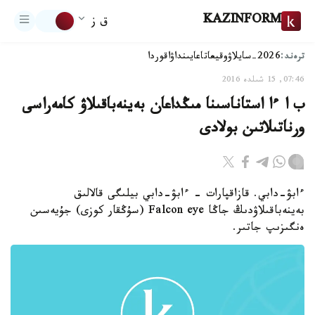
KAZINFORM
ق ز
ترەند:
2026-سايلاۋ
وقيعا
تاعايىنداۋ
اقوردا
07:46, 15 شىلدە 2016
ب ا ءا استاناسىنا مىڭداعان بەينەباقىلاۋ كامەراسى
ورناتىلاتىن بولادى
ءابۋ-دابي. قازاقپارات - ءابۋ-دابي بيلىگى قالالىق
بەينەباقىلاۋدىڭ جاڭا Falcon eye (سۇڭقار كوزى) جۇيەسىن
ەنگىزىپ جاتىر.