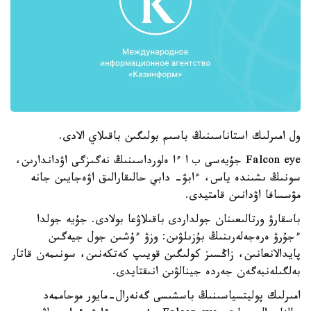
ول امىرلىك استاناسىنىڭ باسىم بولىگىن باقىلاي الادى.
Falcon eye جۇيەسى ب ا ءا ەلورداسىنىڭ نەگىزگى اۋداندارىن،
سونىڭ ىشىندە ياس، ءابۋ- دابي حالىقارالىق اۋەجايىن جانە
مۋسسافا اۋدانىن قامتيدى.
باسقارۋ ورتالىعىنان جولداردى باقىلاۋعا بولادى. جۇيە جولدا
ءجۇرۋ ەرەجەلەرىنىڭ بۇزىلۋىن: وزۋ ءۇشىن جول جيەگىن
پايدالانعانىن، زاڭسىز كولىگىن قويىپ كەتكەنىن، سونىمەن قاتار
بەلگىلەنبەگەن جەردە جينالۋىن انىقتايدى.
امىرلىك پوليتسياسىنىڭ باسشىسى گەنەرال-مايور موحاممەد