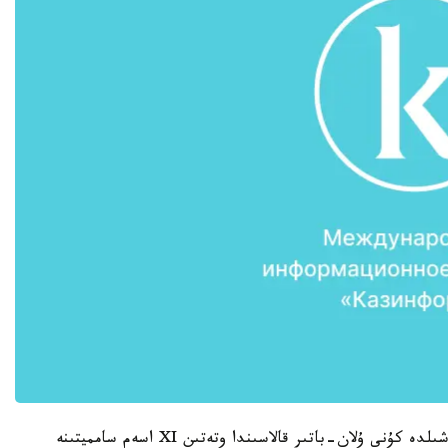
ەستەرىڭىزگە سالساق، ق ر پرەمەر-ءمينيسترى 15 -شىلدە كۇنى ۇلان-باتىر قالاسىندا وتەتىن XI اسەم سامميتىنە