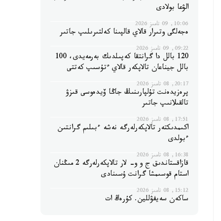
الۋعا بولادى
10:06, 09 تامىز 2026
ەجەلگى وتىرار قالاي قالپىنا كەلتىرىلىپ جاتىر
09:22, 09 تامىز 2026
120 بالل دا گرانتقا كەپىلدىك بەرمەيدى، 100
بالل جيناعان تالاپكەر قالاي ءتۇسىپ كەتتى
20:17, 08 تامىز 2026
پرەزيدەنت تۇلپارىنىڭ جاڭا ۆيدەوسى قىزۋ
تالقىلانىپ جاتىر
17:51, 08 تامىز 2026
اكىمدىكتەر تالاپكەرلەرگە نەشە ءبىلىم گرانتىن
ءبولدى
16:38, 08 تامىز 2026
قازاقستاندىق ج و و- لار تالاپكەرلەرگە 2 مىڭنان
استام قوسىمشا گرانت ۇسىنادى
15:12, 08 تامىز 2026
ساكەن سەيفۋللين. كۇرەڭ ات