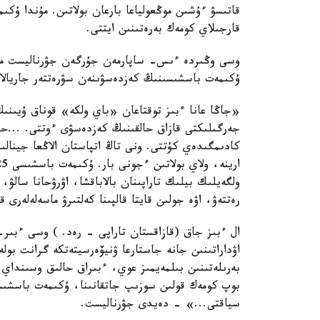
قاتىسۋ ءۇشىن موڭعولياعا بارعان بولاتىن. مۇندا ۇك
قارجىلاي كومەك بەرەتىنىن ايتتى.
وسى وڭىردە ءىس- ساپارمەن جۇرگەن جۋرناليست مارف
ۇكىمەت باسشىسىنىڭ كەزدەسۋىنەن سۋرەتتەر جاريالا
«جاڭا عانا ءبىز توقتاعان «باي ولكە» قوناق ۇيىنىڭ 
جەرگىلىكتى قازاق حالقىنىڭ كەزدەسۋى ءوتتى. ...
كادىمگىدەي كۇتتى. ونى تاڭ اتپاستان الاڭعا جينالىپ
ولگەيلىك بيلىك تاراپىنان بالاباقشا، اۋرۋحانا سالۋ،
رەتتەۋ، اۋە جولىن قايتا قالپىنا كەلتىرۋ ماسەلەلەرى ق
ال ءبىز جاق (قازاقستان تاراپى - رەد. ) وسى ءبىر-
اۋداراتىنىن جانە جاستارعا ۋنيۆەرسيتەتكە گرانت بول
بەرىلەتىنىن بىلمەيمىز عوي، ءبىراق حالىق وسىنداي 
بوپ كومەك قولىن سوزىپ جاتقانىنا، ۇكىمەت باسشىس
سياقتى...» - دەيدى جۋرناليست.