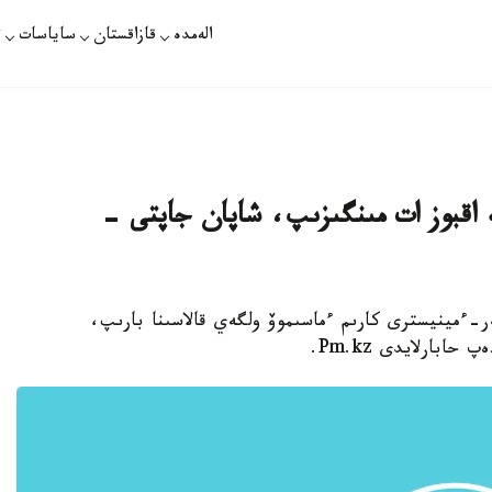
الەمدە
قازاقستان
ساياسات
ت
 اقبوز ات مىنگىزىپ، شاپان جاپتى -
مەر-ءمينيسترى كارىم ءماسىموۆ ولگەي قالاسىنا بارىپ،
بارلايدى Pm.kz.