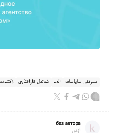
سىرتقى ساياسات
الەم
شەتەل قازاقتارى
ذكئمةت
без автора
اۆتور