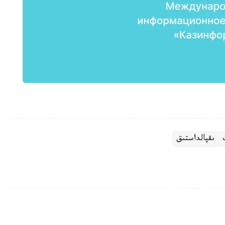
ىقپالداستىق