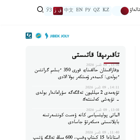
الداۋ
KZ
QZ
РУ
EN
中文
ق ز
ЎЗ
تاقىرىپقا قاتىستى
15:08, 09 تامىز 2026
«قازاقستان حالقىنا» قورى 350 ءبىلىم گرانتىن
ءبولدى: كىمدەر ۇمىتكەر بولا الادى
14:11, 09 تامىز 2026
تۇيەمدى 2 ميلليون تەڭگەگە سۇراعاندار بولدى
- تۇيەشى كەلىنشەك
13:08, 09 تامىز 2026
الماتى پوليتسياسى كانە ۋەست كونتسەرتىنە
بايلانىستى ەسكەرتۋ جاسادى
11:40, 09 تامىز 2026
استانادا 15 كىتاپ وقىپ، 600 مىڭ تەڭگە ۇتىپ