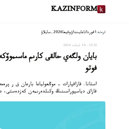
KAZINFORM
ترەند:
اقوردا
تاعايىنداۋ
وقيعا
2026-سايلاۋ
13:23, 14 شىلدە 2016
بايان ولگەي حالقى كارىم ماسىموۆكە
فوتو
استانا. قازاقپارات - موڭعولياعا بارعان ق ر پرە
قازاق دياسپوراسىنىڭ وكىلدەرىمەن كەزدەستى، دەپ حا