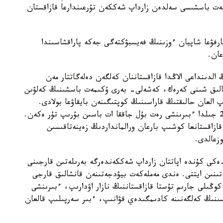
ىمەت باسشىسى سەلدەن زارداپ شەككەن تۇرعىندارعا قازاقستان
ۋعا شاپيان ءوزىنىڭ فەيسبۋكتەگى جەكە پاراقشاسىندا
عان.
الدىنداعى الاڭدا قازاقستاننان كەلگەن دەلەگاتتار مەن
حالىق شىنى كەرەك، كەشەلى- بەرى ۇكىمەت باسشىنىڭ كەلۋىن
 العان حالىقتىڭ قاراسىنىڭ كوپتىگىنەن بايقاۋعا بولادى.
ارينە، ولاي بولاتىن ءجونى بار. ۇكىمەت باسشىسى 25 جىلدا ءبىرىنشى رەت بۇل جاققا ات باسىن بۇرىپ تۇر ەكەن.
 قازاقستانعا كوشىپ بارعان ورالمانداردىڭ زەينەتاقىسىن
وزعالدى.
ەكى كۇندە اپاتتان زارداپ شەككەندەرگە بەرىلەتىن قارجىنى
ەتىنىن ايتتى. ەندى مەملەكەت بيۋدجەتىنەن قانشالىق قارجى
كوڭىلى جارىم تۇستا قازاقستاننىڭ نازار اۋدارىپ، ءبىرىنشى
ىنىڭ كەلگەنىنە كادىمگىدەي قۋانىپ، ءبىر سەرپىلىپ قالعان