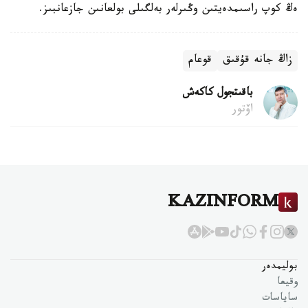
ەڭ كوپ راسىمدەيتىن وڭىرلەر بەلگىلى بولعانىن جازعانبىز.
زاڭ جانە قۇقىق
قوعام
باقىتجول كاكەش
اۆتور
KAZINFORM
بوليمدەر
وقيعا
ساياسات