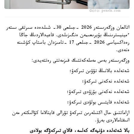
Фото: pexels.com
اتالعان وزگەرىستەر 2026 -جىلعى 30- شىلدەدە سىرتقى ىستەر
ءمينيسترىنىڭ بۇيرىعىمەن ەنگىزىلدى. قاعيدالاردىڭ جاڭا
رەداكسياسى 2026 -جىلعى 17 -تامىزدان باستاپ كۇشىنە
ەنەدى.
وزگەرىستەر بەس مەملەكەتتىك قىزمەتتى رەتتەيدى:
شەتەلدە بالانىڭ تۋۋىن تىركەۋ؛
شەتەلدە نەكەنى تىركەۋ؛
شەتەلدە نەكەنى بۇزۋدى تىركەۋ؛
شەتەلدە قايتىس بولۋدى تىركەۋ؛
ازاماتتىق حال اكتىلەرىن تىركەۋ تۋرالى قايتالاما كۋالىكتەر مەن
انىقتامالاردى بەرۋ.
بالا شەتەلدە دۇنيەگە كەلسە، قالاي تىركەۋگە بولادى