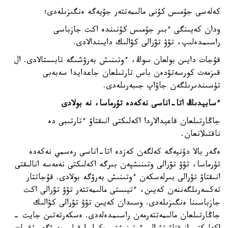
كەلەسى جۇمىس كۇنى مالىمەتتەر جۇيەگە ەنگىزىلەدى؛
ودان كەيىنگى ءبىر جۇمىس كۇنىندە اكت جازباسى
راسىمدەلىپ، تۋۋ تۋرالى كۋالىك دايىندالادى.
قۇجات دايىن بولعان سوڭ، ءوتىنىش بەرۋشىگە تابىستالادى. ال
قىزمەت كورسەتۋدەن باس تارتىلعان جاعدايدا سەبەبى
تۇسىندىرىلگەن جاۋاپ جىبەرىلەدى.
ءسابيدىڭ اتا-اناسى نەكەدە تۇرماسا، نە بولادى
جاڭارتىلعان قاعيدالاردا اكەلىكتى انىقتاۋ ءتارتىبى دە
ناقتىلانعان.
ەگەر بالا دۇنيەگە كەلگەن كەزدە اتا-اناسى رەسمي نەكەدە
تۇرماسا، تۋۋ تۋرالى وتىنىشپەن بىرگە اكەلىكتى نەمەسە انالىقتى
انىقتاۋ تۋرالى بىرلەسكەن ءوتىنىش بەرۋگە بولادى. قۇجاتتار
تەكسەرىلگەننەن كەيىن، ءتيىستى مالىمەتتەر تۋۋ تۋرالى اكت
جازباسىنا ەنگىزىلەدى. وسىدان كەيىن تۋۋ تۋرالى كۋالىك
جاڭارتىلعان مالىمەتتەرمەن راسىمدەلەدى. ەسكەرتەتىن جايت -