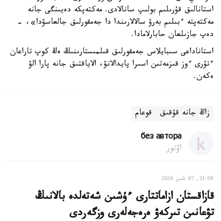
استانالىق قۇرىلىم بولىپ سانالادى. مەكتەپكە دەيىنگى جانە
مەكتەپتە ءبىلىم بەرۋ سالالارىندا دا جەمقورلىق جالعاسۋدا»، -
دەپ جازىلعان حابارلامادا.
استاناداعى سىبايلاس جەمقورلىق قىلمىستارىنىڭ ەڭ كوپ تاراعان
ءتۇرى ءوز قىزمەتىن اسىرا پايدالانۋ، الاياقتىق جانە پارا الۋ
ەكەن.
زاڭ جانە قۇقىق
قوعام
без автора
اۆتور
21:09, 07 تامىز 2026
قازاقستان ازاماتتارى ءۇشىن شەتەلدە بالانىڭ
تۋعانىن تىركەۋ ەرەجەلەرى وزگەردى