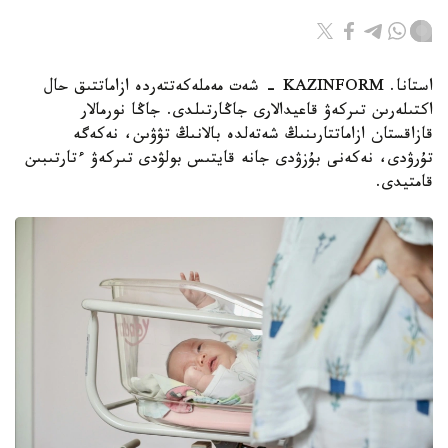
استانا. KAZINFORM - شەت مەملەكەتتەردە ازاماتتىق حال
اكتىلەرىن تىركەۋ قاعيدالارى جاڭارتىلدى. جاڭا نورمالار
قازاقستان ازاماتتارىنىڭ شەتەلدە بالانىڭ تۋۋىن، نەكەگە
تۇرۋدى، نەكەنى بۇزۋدى جانە قايتىس بولۋدى تىركەۋ ءتارتىبىن
قامتيدى.