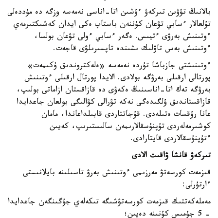
بالانىڭ تۋۋىن تىركەۋ ءۇشىن اتا-اناسى نەمەسە وزگە دە مۇددەلى
تۇلعالار ءسابي تۋعان كۇننەن باستاپ ەكى ايدان كەشىكتىرمەي
ءوتىنىش بەرۋى ءتيىس. ەگەر ءسابي ءولى تۋعان بولسا،
ءوتىنىش بەس تاۋلىك ىشىندە تاپسىرىلۋى قاجەت.
ءوتىنىشتى جازباشا تۇردە نەمەسە «ەلەكتروندىق ۇكىمەت»
پورتالى ارقىلى بەرۋگە بولادى. الايدا پورتال ارقىلى ءوتىنىش
بەرۋگە تەك اتا-اناسىنىڭ ەكەۋى دە قازاقستان ازاماتى بولىپ،
قازاقستاندىق ۇلگىدەگى نەكە تۋرالى كۋالىگى بولعان جاعدايدا
عانا رۇقسات ەتىلەدى. قۇجاتتاردى قابىلداعاندا، مامان
كوشىرمەلەردى تۇپنۇسقالارىمەن سالىستىرىپ، كەيىن
ءتۇپنۇسقالاردى قايتارادى.
تىركەۋ قانشا ۋاقىت الادى
قىزمەت كورسەتۋ مەرزىمى ءوتىنىش بەرۋ تاسىلىنە بايلانىستى
ءارتۇرلى:
مەملەكەتتىك قىزمەت كورسەتۋشىگە تىكەلەي جۇگىنگەن جاعدايدا
- 5 جۇمىس كۇنىنە دەيىن؛