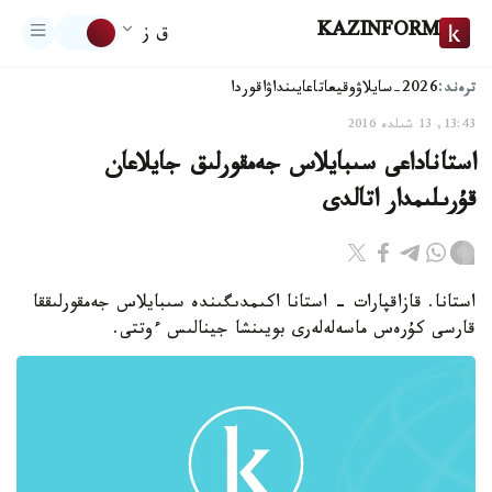
KAZINFORM
ق ز
ترەند:
2026-سايلاۋ
وقيعا
تاعايىنداۋ
اقوردا
13:43, 13 شىلدە 2016
استاناداعى سىبايلاس جەمقورلىق جايلاعان
قۇرىلىمدار اتالدى
استانا. قازاقپارات - استانا اكىمدىگىندە سىبايلاس جەمقورلىققا
قارسى كۇرەس ماسەلەلەرى بويىنشا جينالىس ءوتتى.