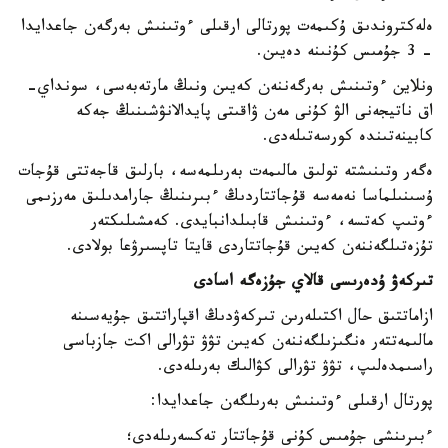
ەلەكتروندىق ۇكىمەت پورتالى ارقىلى ءوتىنىش بەرگەن جاعدايدا
- 3 جۇمىس كۇنىنە دەيىن.
ونلاين ءوتىنىش بەرگەننەن كەيىن ونىڭ مارتەبەسى، سونداي-
اق ناتيجەنى الۋ كۇنى مەن ۋاقىتى پايدالانۋشىنىڭ جەكە
كابينەتىندە كورسەتىلەدى.
ەگەر وتىنىشتە تولىق مالىمەت بەرىلمەسە، بارلىق قاجەتتى قۇجات
ۇسىنىلماسا نەمەسە قۇجاتتاردىڭ ءبىرىنىڭ جارامدىلىق مەرزىمى
ءوتىپ كەتسە، ءوتىنىش قابىلدانبايدى. كەمشىلىكتەر
تۇزەتىلگەننەن كەيىن قۇجاتتاردى قايتا تاپسىرۋعا بولادى.
تىركەۋ ۇدەرىسى قالاي جۇزەگە اسادى
ازاماتتىق حال اكتىلەرىن تىركەۋدىڭ اقپاراتتىق جۇيەسىنە
مالىمەتتەر ەنگىزىلگەننەن كەيىن تۋۋ تۋرالى اكت جازباسى
راسىمدەلىپ، تۋۋ تۋرالى كۋالىك بەرىلەدى.
پورتال ارقىلى ءوتىنىش بەرىلگەن جاعدايدا:
ءبىرىنشى جۇمىس كۇنى قۇجاتتار تەكسەرىلەدى؛