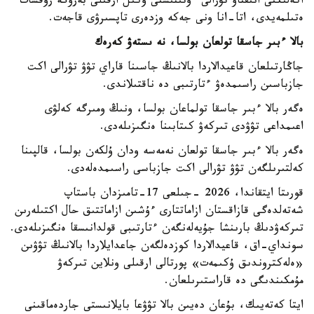
اكەلىكتى انىقتاۋ تۋرالى ءوتىنىشتى وكىل ارقىلى بەرۋگە رۇقسات
ەتىلمەيدى، اتا-انا ونى جەكە وزدەرى تاپسىرۋى قاجەت.
بالا ءبىر جاسقا تولعان بولسا، نە ىستەۋ كەرەك
جاڭارتىلعان قاعيدالاردا بالانىڭ جاسىنا قاراي تۋۋ تۋرالى اكت
جازباسىن راسىمدەۋ ءتارتىبى دە ناقتىلاندى.
ەگەر بالا ءبىر جاسقا تولماعان بولسا، ونىڭ ومىرگە كەلۋى
اعىمداعى تۋۋدى تىركەۋ كىتابىنا ەنگىزىلەدى.
ەگەر بالا ءبىر جاسقا تولعان نەمەسە ودان ۇلكەن بولسا، قالپىنا
كەلتىرىلگەن تۋۋ تۋرالى اكت جازباسى راسىمدەلەدى.
قورىتا ايتقاندا، 2026 -جىلعى 17-تامىزدان باستاپ
شەتەلدەگى قازاقستان ازاماتتارى ءۇشىن ازاماتتىق حال اكتىلەرىن
تىركەۋدىڭ بارىنشا جۇيەلەنگەن ءتارتىبى قولدانىسقا ەنگىزىلەدى.
سونداي-اق، قاعيدالاردا كوزدەلگەن جاعدايلاردا بالانىڭ تۋۋىن
«ەلەكتروندىق ۇكىمەت» پورتالى ارقىلى ونلاين تىركەۋ
مۇمكىندىگى دە قاراستىرىلعان.
ايتا كەتەيىك، بۇعان دەيىن بالا تۋۋعا بايلانىستى جاردەماقىنى