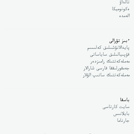
تالداۋ
ەكونوميكا
الەمدە
ءبىز تۋرالى
پايدالانۋشىلىق كەلىسىم
قۇپىيالىلىق ساياساتى
مەملەكەتتىك رامىزدەر
جەمقورلىققا قارسى شارالار
مەملەكەتتىك ساتىپ الۋلار
باسقا
سايت كارتاسى
بايلانىس
جارناما