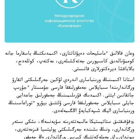
وعان قالالىق ءماسليحات دەپۋتاتتارى، اكىمدىكتىڭ باسقارما جانە
كوممۋنالدىق كاسىپورىن جەتەكشىلەرى، مەكتەپ، كوللەدج،
بالاباقشا ديرەكتورلارى قاتىستى.
استانا اكىمىنىڭ ورىنباسارى اندرەي لۋكين جەرگىلىكتى اتقارۋ
ورگاندارىندا سىبايلاس جەمقورلىققا قارسى جۇمىستار ءجۇرىپ
جاتقانىن ايتتى. اكىمدىك قۇرىلىمىنىڭ جەمقورلىق جاعدايى
جايلى سىبايلاس جەمقورلىققا قارسى ۇلتتىق بيۋرو ءتوراعاسىنىڭ
ورىنباسارى اليك شىپەكبايەۆ اڭگىمەلەدى.
«قۇقىقتىق ستاتيستيكا مالىمەتتەرىنە سۇيەنسەك، ىشكى ىستەر
ورگاندارى، ونىڭ ىشىندە جەرگىلىكتى پوليتسيا قىزمەتتەرى،
سونداي-اق مەملەكەتتىك كىرىس ورگاندارى ەڭ جەمقور