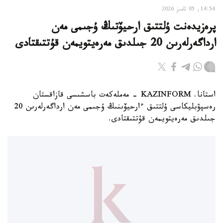
14:54, 05 تامىز 2026
پرەزيدەنت ۇلتتىق ارحيۆتىڭ ۇجىمى مەن
ارداگەرلەرىن 20 جىلدىق مەرەيتويمەن قۇتتىقتادى
استانا. KAZINFORM - مەملەكەت باسشىسى قازاقستان
رەسپۋبليكاسى ۇلتتىق ءارحيۆىنىڭ ۇجىمى مەن ارداگەرلەرىن 20
جىلدىق مەرەيتويمەن قۇتتىقتادى.