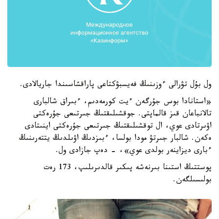
ول بۇل تۋرالى ءوزىنىڭ فەيسبۋكتاعى پاراقشاسىندا جاريالادى.
«استانادا بوس جۇرگەن ءيت كورمەدىم، ءبىراق شالبارى
تالانباعان قىز قالماپتى. جوقشىلىقتىڭ جىرتىعى جۇرەكتى
اۋىرتادى عوي، ال توقشىلىقتىڭ جىرتىعى جۇرەكتى اينىتادى
ەكەن. شالبار جىرتۋ مودا بولسا، ءبىزدىڭ اۋىلدىڭ يتتەرىنىڭ
ءبارى ديزاينەر بولدى عوي»، - دەپ جازادى ول.
پوستتىڭ استىنا بىرنەشە پىكىر قالدىرىلىپ، 173 رەت
بولىسىلگەن.