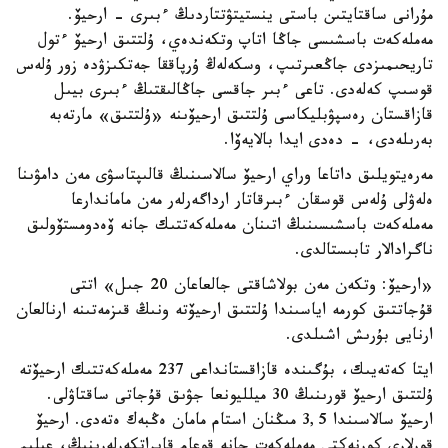
حالىقتىڭ تاريحي جادى - مەملەكەتتىڭ رۋحاني نەگىزى. ال سول
مۇرانى ساقتايتىن باستى ينستيتۋتتاردىڭ ءبىرى - ارحيۆ.
مەملەكەت باسشىسى جاڭا اتاپ وتكەندەي، ۇلتتىق ارحيۆ ءتول
تاريحىمىزدى جاڭعىرتىپ، وسكەلەڭ ۇرپاققا جەتكىزۋدە زور ۇلەس
قوسىپ كەلەدى. تاعى ءبىر جاقسى جاڭالىقتىڭ ءبىرى بيىل
قازاقستان رەسپۋبليكاسى ۇلتتىق ارحيۆىنە «ۇلتتىق» مارتەبە
بەرىلەدى، - دەدى ايدا بالايەۆا.
مەرەيتويلىق داتاعا وراي ارحيۆ سالاسىنىڭ قالىپتاسۋى مەن دامۋىنا
ەلەۋلى ۇلەس قوسقان ءبىرقاتار ارداگەرلەر مەن ماماندارعا
مەملەكەت باسشىسىنىڭ اتىنان مەملەكەتتىك جانە ۆەدومستۆولىق
ناگرادالار تابىستالدى.
«ارحيۆ: وتكەن مەن بولاشاقتى جالعاعان 20 جىل» اتتى
قۇجاتتىق كورمە اياسىندا ۇلتتىق ارحيۆتە ونىڭ قىزمەتىنە ارنالعان
ارنايى بۇرىش اشىلدى.
ايتا كەتەيىك، بۇگىندە قازاقستانداعى 237 مەملەكەتتىك ارحيۆتە
ۇلتتىق ارحيۆ قورىنىڭ 30 ميلليونعا جۋىق قۇجاتى ساقتاۋلى.