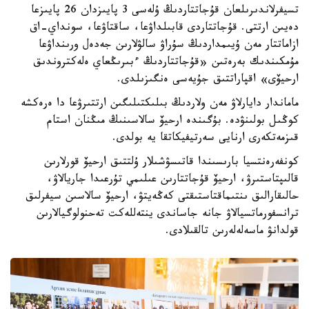
سيفرلىق ترانسفورماتسيا. سوڭعى جىلدارى ۇلتتىق ارحيۆتەگى
تسيفرلاندىرىلعان قۇجاتتاردىڭ ۇلەسى 3 پايىزدان 26 پايىزعا
دەيىن ارتتى. قۇجاتتاردى قابىلداۋعا، ساقتاۋعا، سونداي-اق
ازاماتتار مەن ۇيىمداردىڭ سۇراۋ سالۋلارىن جەدەل ورىنداۋعا
مۇمكىندىك بەرەتىن «قۇجاتتاردىڭ ءبىرىڭعاي ەلەكتروندىق
ارحيۆى» اقپاراتتىق جۇيەسى ەنگىزىلدى.
ماماندار دايارلاۋ مەن ولاردىڭ بىلىكتىلىگىن ارتتىرۋعا دا ەرەكشە
كوڭىل بولىنۋدە. بۇگىندە ارحيۆ سالاسىنىڭ مىڭنان استام
قىزمەتكەرى ارنايى سەرتيفيكاتقا يە بولدى.
كونفەرەنتسيا بارىسىندا قاتىسۋشىلار ۇلتتىق ارحيۆ قورلارىن
قالىپتاستىرۋ، ارحيۆ قۇجاتتارىن عىلىمي تۇرعىدا جاريالاۋ،
حالىقارالىق ىنتىماقتاستىقتى كەڭەيتۋ، ارحيۆ سالاسىن سيفرلىق
ترانسفورماتسيالاۋ جانە جاساندى ينتەللەكت تەحنولوگيالارىن
قولدانۋ ماسەلەلەرىن تالقىلادى.