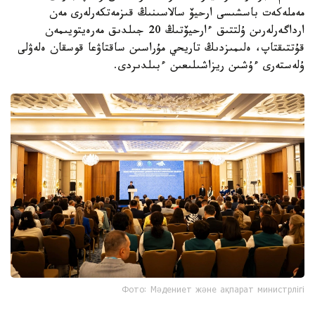
قاسىم-جومارت توقايەۆتىڭ قۇتتىقتاۋ حاتىن وقىپ بەردى.
مەملەكەت باسشىسى ارحيۆ سالاسىنىڭ قىزمەتكەرلەرى مەن
ارداگەرلەرىن ۇلتتىق ءارحيۆتىڭ 20 جىلدىق مەرەيتويىمەن
قۇتتىقتاپ، ەلىمىزدىڭ تاريحي مۇراسىن ساقتاۋعا قوسقان ەلەۋلى
ۇلەستەرى ءۇشىن ريزاشىلىعىن ءبىلدىردى.
Фото: Мәдениет және ақпарат министрлігі