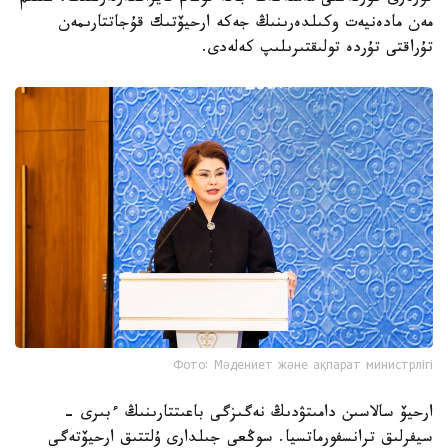
ارحيۆ سالاسىندا 3,5 مىڭنان استام مامان ەڭبەك ەتەدى. ارحيۆ
قورلارى كورنەكتى مەملەكەت جانە قوعام قايراتكەرلەرىنىڭ، عىلىم
مەن مادەنيەت وكىلدەرىنىڭ جەكە ارحيۆتىك قۇجاتتارىمەن
تۇراقتى تۇردە تولىقتىرىلىپ كەلەدى.
Фото: Мәдениет және ақпарат министрлігі
ارحيۆ سالاسىن دامىتۋدىڭ نەگىزگى باعىتتارىنىڭ ءبىرى -