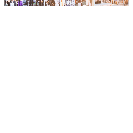
Фото: Мәдениет және ақпарат министрлігі
كونفەرەنتسيا قورىتىندىسى بويىنشا قازاقستان رەسپۋبليكاسىنىڭ
ارحيۆ سالاسىن ودان ءارى دامىتۋعا باعىتتالعان قارار قابىلدانىپ،
ناقتى ۇسىنىمدار ازىرلەندى.
ايتا كەتەلىك قازاقستاننىڭ ۇلتتىق ءارحيۆى 20 جىلدا 110
ميلليوننان استام قۇجاتتى سيفرلاندىردى.