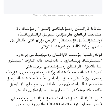
Фото: Мәдениет және ақпарат министрлігі
استانادا قازاقستان رەسپۋبليكاسى ۇلتتىق ءارحيۆىنىڭ 20
جىلدىعىنا ارنالعان «ارحيۆتەر: سيفرلىق ترانسفورماتسيا،
كونستيتۋتسيالىق قۇندىلىقتار، تاريحي مۇرا» اتتى حالىقارالىق
عىلىمي-پراكتيكالىق كونفەرەنتسيا ءوتتى.
كونفەرەنتسيا جۇمىسىنا قازاقستان رەسپۋبليكاسى پرەمەر-
ءمينيسترىنىڭ ورىنباسارى - مادەنيەت جانە اقپارات ءمينيسترى
ايدا بالايەۆا، قازاقستان رەسپۋبليكاسى پرەزيدەنتى
اكىمشىلىگىنىڭ، مەملەكەتتىك ورگانداردىڭ وكىلدەرى، تۇركيا،
رەسەي، وزبەكستان، ساۋد ارابياسى جانە تاجىكستاننىڭ ارحيۆ
مەكەمەلەرىنىڭ باسشىلارى مەن ماماندارى، سونداي-اق ارحيۆ
سالاسىنىڭ جەتەكشى عالىمدارى مەن ساراپشىلارى قاتىستى.
ءىس-شارانىڭ اشىلۋىندا ايدا بالايەۆا قازاقستان پرەزيدەنتى