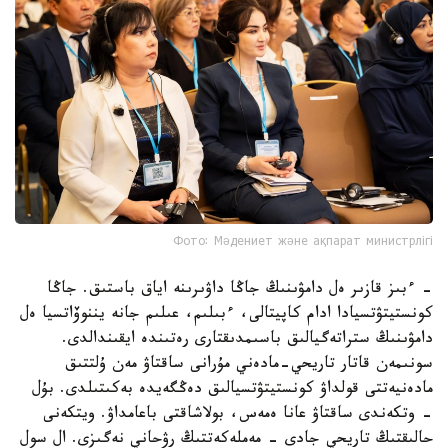
Фото: Мәдениет және ақпарат министрлігі
- ءبىز قازىر ەل دامۋىنىڭ جاڭا داۋىرىنە اياق باستىق. جاڭا
كونستيتۋتسيادا ادام كاپيتالى، ءبىلىم، عىلىم جانە يننوۆاتسيا ەل
دامۋىنىڭ ستراتەگيالىق باسىمدىقتارى رەتىندە ايقىندالدى.
سونىمەن قاتار تاريحي-مادەني مۇرانى ساقتاۋ مەن ۇلتتىق
مادەنيەتتى قولداۋ كونستيتۋتسيالىق دەڭگەيدە بەكىتىلدى. بۇل
- وتكەندى ساقتاۋ عانا ەمەس، بولاشاقتى باعامداۋ. ويتكەنى