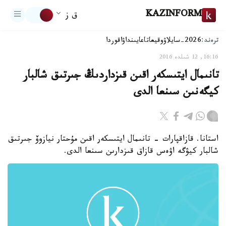
KAZINFORM
ق ز
ترەند:
2026-سايلاۋ
وقيعا
تاعايىنداۋ
اقوردا
16:16, 12 شىلدە 2016
تانىمال ايتىسكەر اقىن قىزداردىڭ جىرتىق شالبار
كيگەنىن سىنعا الدى
استانا. قازاقپارات - تانىمال ايتىسكەر اقىن مۇحتار نيازوۆ جىرتىق
شالبار كيۋگە اۋەس قازاق قىزدارىن سىنعا الدى.