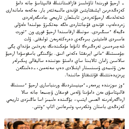
- ارحيۆ قورىندا تاۋەلسىز قازاقستاننىڭ قالىپتاسۋ جانە دامۋ
كەزەڭدەرىن ايشىقتايتىن قۇندى مالىمەتتەر بار. مەكەمە ماماندارى
شەتەلدىك ارحيۆتەردەن تابىلعان تاريحي جادىگەرلەردى
زەردەلەپ، قۇندى قۇجاتتاردى ەلگە جەتكىزۋ جولىندا ەلەۋلى
ەڭبەك ءسىڭىردى. سونىڭ ارقاسىندا ارحيۆ قورى ون ءتورت
عاسىردى قامتيتىن بىرەگەي دەرەكتەرمەن تولىقتى. ۇلت
شەجىرەسىن تەرەڭىرەك تانۋعا مۇمكىندىك بەرەتىن مۇنداي يگى
جۇمىستىڭ ءمانى ايرىقشا ەكەنى انىق. بۇگىنگى باسقوسۋدا ارحيۆ
سالاسىن زامان تالابىنا ساي دامىتۋ جونىندە ساليقالى پىكىرلەر
مەن ۇتىمدى ۇسىنىستار ايتىلادى دەپ سەنەمىن،-دەلىنگەن
پرەزيدەنتتىڭ قۇتتىقتاۋ حاتىندا.
ءوز سوزىندە پرەمەر-ءمينيستردىڭ ورىنباسارى ارحيۆ ءىسىنىڭ
قالىپتاسۋى مەن دامۋىنا ۇلەس قوسقان ۇجىمعا جانە سالا
ارداگەرلەرىنە العىس ايتىپ، بۇگىندە ەلىمىز اسا ماڭىزدى تاريحي
كەزەڭدى باستان وتكەرىپ وتىرعانىن اتاپ ءوتتى.