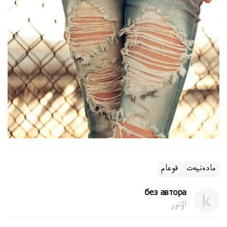
مادەنيەت
قوعام
без автора
اۆتور