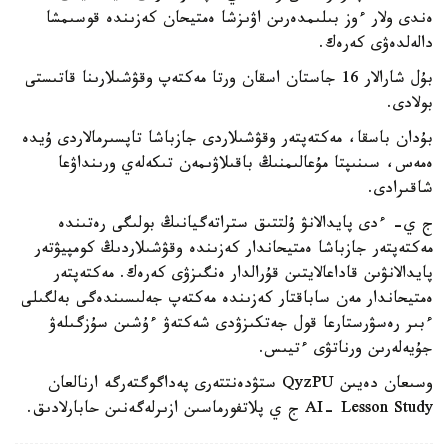
ەندى ولار ءوز بىلىمدەرىن اۋىزشا ەمتيحان كەزىندە قوسىمشا
دالەلدەۋى كەرەك.
بۇل شارالار 16 جاستان اسقان ورتا مەكتەپ وقۋشىلارىنا قاتىستى
بولادى.
بۇدان باسقا، مەكتەپتەر وقۋشىلاردى جازباشا تاپسىرمالاردى ۇيدە
ەمەس، سىنىپتا مۇعالىمنىڭ باقىلاۋىمەن تىكەلەي ورىنداۋعا
شاقىرادى.
ج ي- ءدى پايدالانۋ ۇلتتىق ستراتەگيانىڭ بولىگى رەتىندە
مەكتەپتەر جازباشا ەمتيحاندار كەزىندە وقۋشىلاردىڭ كومپيۋتەر
پايدالانۋىن قاداعالايتىن قۇرالدار ەنگىزۋى كەرەك. مەكتەپتەر
ەمتيحاندار مەن ساباقتار كەزىندە مەكتەپ جەلىسىندەگى بەلگىلى
ءبىر رەسۋرستارعا قول جەتكىزۋدى شەكتەۋ ءۇشىن سۇزگىلەۋ
جۇيەلەرىن ورناتۋى ءتيىس.
وسىعان دەيىن QyzPU ستۋدەنتتەرى پەداگوگتەرگە ارنالعان
AI- Lesson Study ج ي پلاتفورماسىن ازىرلەگەنىن حابارلادىق.