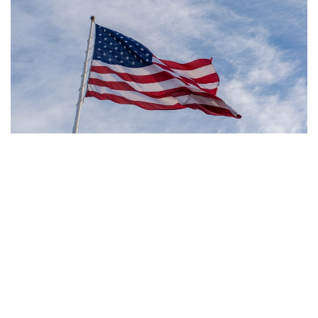
Фото: Pexels
- مەنىڭ ويىمشا، تۋۋ ارقىلى ازاماتتىق بەرىلەتىن الەمدەگى
جالعىز ەل - ءبىز. ءبىز بۇل تاجىريبەنى توقتاتامىز، - دەدى
ترامپ.
بۇعان دەيىن ترامپ تۋۋ ارقىلى ازاماتتىق الۋ قاعيداتىن شەكتەۋگە
باعىتتالعان بىرنەشە جارلىققا قول قويعان بولاتىن. پرەزيدەنت
اكىمشىلىگىنىڭ وكىلى ستيۆەن ميللەردىڭ ايتۋىنشا، ولاردىڭ