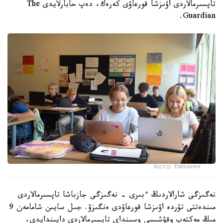
تاپسىرمالاردى اۋىزشا قورعاۋى كەرەك، دەپ حابارلايدى The
Guardian.
Фото: Euronews
نەگىزگى شارالاردىڭ ءبىرى - نەگىزگى جازباشا تاپسىرمالاردى
مىندەتتى تۇردە اۋىزشا قورعاۋدى ەنگىزۋ. جىل سايىن شامامەن 9
مىڭ مەكتەپ وقۋشىسى وسىنداي تاپسىرمالاردى دايىندايدى،