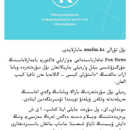
بۇل تۋرالى muslim.kz حابارلايدى.
Fox News تەلەارناسىنداعى «و'رايلي فاكتور» باعدارلاماسىنىڭ
جۇرگىزۋشىسى بيلل و'رەيلي جاريالانعان بۇل سۋرەتتەردە وباما
اراب حالقىنىڭ ءداستۇرلى كيىمى - گالابەيا مەن تاقيا كيىپ
العان.
رەيلي بۇل سۋرەتتەردىڭ باراك وبامانىڭ وگەي اعاسىنىڭ
مەريلەندتە وتكەن ۇيلەنۋ تويىندا تۇسىرىلگەنىن ايتادى.
سونداي-اق، ول سۋرەت جايلى ايتا كەلىپ، ا ق ش
پرەزيدەنتىنىڭ «يسلام دىنىنە دەگەن تەرەڭ سەزىمى» ونىڭ
دايش ۇيىمىنىڭ تاياۋ شىعىستا جاساپ جاتقان باسسىزدىقتارى