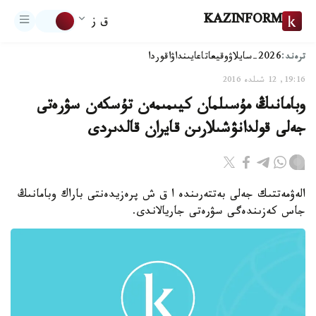
KAZINFORM
ق ز
ترەند:
2026-سايلاۋ
وقيعا
تاعايىنداۋ
اقوردا
19:16, 12 شىلدە 2016
وبامانىڭ مۇسىلمان كيىمىمەن تۇسكەن سۋرەتى
جەلى قولدانۋشىلارىن قايران قالدىردى
الەۋمەتتىك جەلى بەتتەرىندە ا ق ش پرەزيدەنتى باراك وبامانىڭ
جاس كەزىندەگى سۋرەتى جاريالاندى.