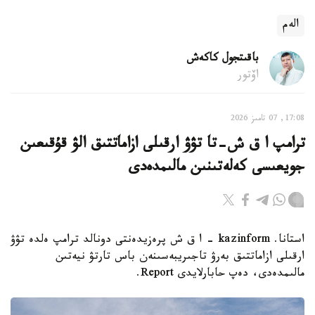
الەم
باقىتجول كاكەش
اۆتور
17:08, 07 تامىز 2026
ترامپ ا ق ش-تا تۋۋ ارقىلى ازاماتتىق الۋ قۇقىعىن
جويعىسى كەلەتىنىن مالىمدەدى
استانا. kazinform - ا ق ش پرەزيدەنتى دونالد ترامپ ەلدە تۋۋ
ارقىلى ازاماتتىق بەرۋ تاجىريبەسىنەن باس تارتۋ نيەتىن
مالىمدەدى، دەپ حابارلايدى Report.