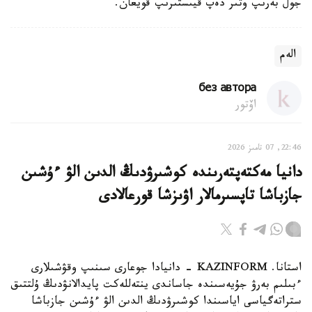
جول بەرىپ وتىر دەپ قيىستىرىپ قويعان.
الەم
без автора
اۆتور
22:46, 07 تامىز 2026
دانيا مەكتەپتەرىندە كوشىرۋدىڭ الدىن الۋ ءۇشىن
جازباشا تاپسىرمالار اۋىزشا قورعالادى
استانا. KAZINFORM - دانيادا جوعارى سىنىپ وقۋشىلارى
ءبىلىم بەرۋ جۇيەسىندە جاساندى ينتەللەكت پايدالانۋدىڭ ۇلتتىق
ستراتەگياسى اياسىندا كوشىرۋدىڭ الدىن الۋ ءۇشىن جازباشا