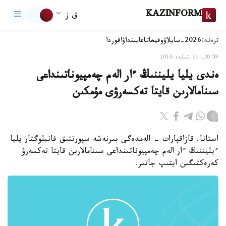
KAZINFORM
ق ز
ترەند:
2026-سايلاۋ
وقيعا
تاعايىنداۋ
اقوردا
20:59, 11 شىلدە 2016
ەندى يليا يليننىڭ ءار الەم چەمپيوناتىنداعى
سىنامالارىن قايتا تەكسەرۋى مۇمكىن
استانا. قازاقپارات - الەمدەگى بىرنەشە سپورتتىق فانبلوگتار يليا
ءيليننىڭ ءار الەم چەمپيوناتىنداعى سىنامالارىن قايتا تەكسەرۋ
كەرەكتىگىن ايتىپ جاتىر.