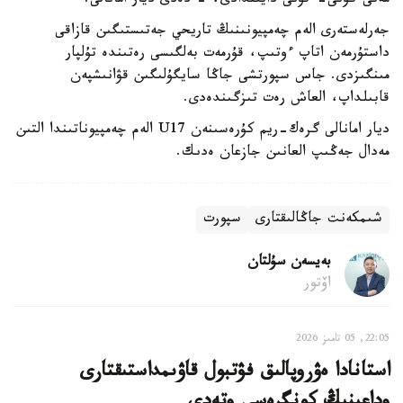
مەنى كۇنى-ءتۇنى دايىندادى، - دەدى ديار امانالى.
جەرلەستەرى الەم چەمپيونىنىڭ تاريحي جەتىستىگىن قازاقى
داستۇرمەن اتاپ ءوتىپ، قۇرمەت بەلگىسى رەتىندە تۇلپار
مىنگىزدى. جاس سپورتشى جاڭا سايگۇلىگىن قۋانىشپەن
قابىلداپ، العاش رەت تىزگىندەدى.
ديار امانالى گرەك-ريم كۇرەسىنەن U17 الەم چەمپيوناتىندا التىن
مەدال جەڭىپ العانىن جازعان ەدىك.
شىمكەنت جاڭالىقتارى
سپورت
بەيسەن سۇلتان
اۆتور
22:05, 05 تامىز 2026
استانادا ەۋروپالىق فۋتبول قاۋىمداستىقتارى