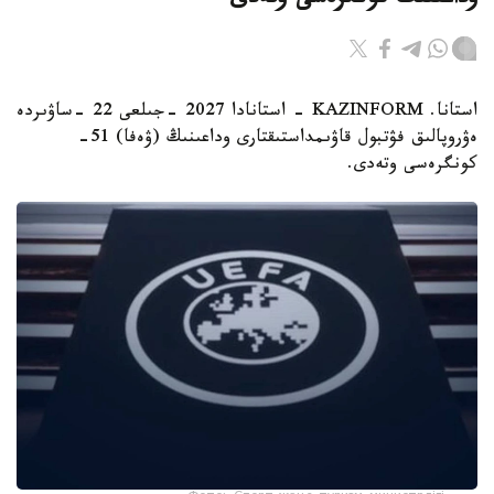
وداعىنىڭ كونگرەسى وتەدى
استانا. KAZINFORM - استانادا 2027 -جىلعى 22 -ساۋىردە
ەۋروپالىق فۋتبول قاۋىمداستىقتارى وداعىنىڭ (ۋەفا) 51-
كونگرەسى وتەدى.