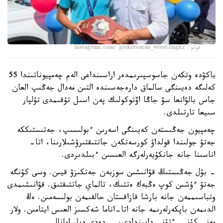
فوتو: instagram.com/ grekoroman_wrestlingkz
باكۋدە وتكەن جاسوسپىرىمدەر اراسىنداعى الەم چەمپيوناتىندا 55
كەلىگە دەيىنگى سالماق دارەجەسىندە التىن مەدال جەڭىپ العان
جاس بالۋانعا سۋ جاڭا اۆتوكولىك پەن اسىل تۇقىمدى تۇلپار
سىيعا تارتىلدى.
چەمپيون جەڭىستەن كەيىنگى اسەرىن ءبولىسىپ، جەتىستىككە
جەتۋ جولىندا قولداۋ كورسەتكەن جاتتىقتىرۋشىلارىنا، اتا-
اناسىنا جانە جانكۇيەرلەرگە العىسىن ءبىلدىردى.
- بۇل جەڭىستىڭ قۋانىشىن سوزبەن جەتكىزۋ قيىن. وسى كۇنگە
جەتۋ ءۇشىن كوپ ەڭبەك ەتتىك، تالماي جاتتىقتىق. قۋانىشىمدى
وتباسىممەن جانە بارشا قازاقستان حالقىمەن بولىسەمىن. ەڭ
الدىمەن باپكەرلەرىمە جانە اتا-اناما شەكسىز العىس ايتامىن. ولار