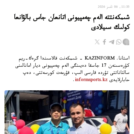
11:55, 06 تامىز 2026
شىمكەنتتە الەم چەمپيونى اتانعان جاس بالۋانعا
كولىك سىيلادى
استانا. KAZINFORM - شىمكەنت قالاسىندا گرەك-ريم
كۇرەسىنەن 17 جاسقا دەيىنگى الەم چەمپيونى ديار امانالىنى
سالتاناتتى تۇردە قارسى الىپ، قۇرمەت كورسەتتى، دەپ
حابارلايدى
informsports.kz
.