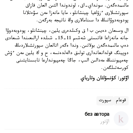
مالىمدەگەن. سونداي-اق، لوندوندا التىن العان قازاق
سپورتشىلارى ءزۇلفيا چينشانلو، مايا مانەزا مەن سۆەتلانا
پودوبەدوۆانىڭ دا سىنامالارى وڭ ناتيجە بەرگەن.
ال وسىعان دەيىن ب ا ق وكىلدەرى يلين، چينشانلو، پودوبەدوۆا
جانە مانەزاعا قاتىستى شەشىم 11-15- شىلدە ارالىعىندا شىعادى
دەپ مالىمدەگەن بولاتىن. وندا ەگەر اتالعان سپورتشىلاردىڭ
دوپينگ قولدانعاندارى تولىق دالەلدەنسە، ح و ك يلين مەن ءۇش
چەمپيوننىڭ مەدالىن الىپ، جاڭا چەمپيوندارعا تابىستايتىنى
كورسەتىلگەن.
اۆتور: كۇنسۇلتان وتارباي
قوعام
سپورت
без автора
اۆتور