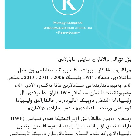
بۇل تۋرالى «الامان» سايتى حابارلادى.
«زاڭ بويىنشا ءار سپورتشىنىڭ دوپينگ سىناماسى ون جىل
ساقتالادى. دەمەك، IWF يليننىڭ 2006، 2011، 2013-جىلعى
الەم چەمپيوناتتارىنداعى سىنامالارىن عانا تەكسەرە الادى. الەم
چەمپيوناتىندا الىنعان سىنامالار IWF قاراۋىندا بولادى. ال
وليمپيادادا الىنعان دوپينگ اناليزدەرىن حالىقارالىق وليمپيادا
كوميتەتى وزىندە ساقتايدى»، دەپ جازادى «الامان».
وسىعان دەيىن حالىقارالىق اۋىر اتلەتيكا فەدەراتسياسى (IWF)
قازاقستاندىق اۋىر اتلەت يليا يليننىڭ بەيجىڭ مەن لوندون
وليمپيادالارى كەزىندە الىنعان سىنامالارىنان دوپينگ تابىلعانىن