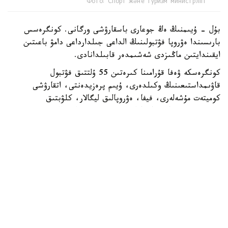
Фото: Спорт және туризм министрлігі
بۇل - ۇيىمنىڭ ەڭ جوعارى باسقارۋشى ورگانى. كونگرەسس
بارىسىندا ەۋروپا فۋتبولىنىڭ الداعى جىلدارداعى دامۋ باعىتىن
ايقىندايتىن ماڭىزدى شەشىمدەر قابىلدانادى.
كونگرەسكە ۋەفا قۇرامىنا كىرەتىن 55 ۇلتتىق فۋتبول
قاۋىمداستىعىنىڭ وكىلدەرى، ۇيىم پرەزيدەنتى، اتقارۋشى
كوميتەت مۇشەلەرى، فيفا، ەۋروپالىق ليگالار، كلۋبتىق
بىرلەستىكتەر جانە حالىقارالىق سپورت ۇيىمدارىنىڭ وكىلدەرى
قاتىسادى.
الداعى كونگرەستىڭ باستى ەرەكشەلىكتەرىنىڭ ءبىرى - سايلاۋ
ءراسىمىنىڭ ءوتۋى. ءدال وسى استانادا ۋەفا پرەزيدەنتى مەن
اتقارۋشى كوميتەت مۇشەلەرى سايلانادى.
قازاقستاننىڭ وسىنداي اۋقىمدى ءىس-شارانى وتكىزۋ قۇقىعىنا
يە بولۋى - ۋەفا- نىڭ ەلىمىزگە بىلدىرگەن جوعارى سەنىمىنىڭ
جانە حالىقارالىق دەڭگەيدەگى سپورتتىق ءىس-شارالاردى
ۇيىمداستىرۋداعى تاجىريبەسى مەن الەۋەتىنىڭ مويىندالعانىنىڭ