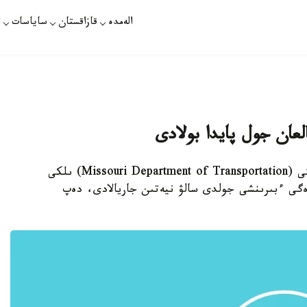
الەمدە
قازاقستان
ساياسات
ت
لعان جول پايدا بولادى
استانا. قازاقپارات - ميسسۋري كولىك دەپارتامەنتى (Missouri Department of Transportation) ىلكى
دەگى ءبىرىنشى جولدى سالۋ نيەتىن جاريالادى، دەپ