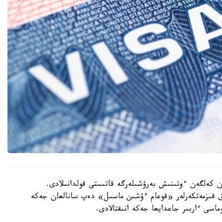
ان كەلگەن ءوتىنىش بەرۋشىلەرگە قاتىستى قولدانىلادى.
ىق قىزمەتكەرلەر «قوعام ءۇشىن ماسىل» دەپ سانالعان جەكە
ماسى ءاربىر جاعدايعا جەكە انىقتالادى.