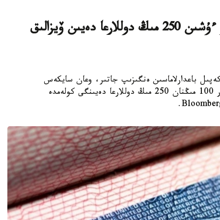
ا ق ش كەيبىر ءوتىنىش بەرۋشىلەر ءۇشىن 250 مىڭ دوللارعا دەيىن ۆيزالىق
ا ۆيزالىق كەپىل باعدارلاماسىن ەنگىزىپ جاتىر، وعان سايكەس
يمميگراتسيالىق ۆيزاعا كەيبىر ءوتىنىش بەرۋشىلەر 100 مىڭنان 250 مىڭ دوللارعا دەيىنگى كولەمدە