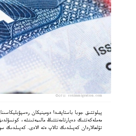
Фото: coximmigration.com
پيلوتتىق جوبا باستاپقىدا دومينيكان رەسپۋبليكاسىن
مەملەكەتتىك دەپارتامەنتتىڭ مالىمەتىنشە، كونسۋلد
تۇلعالاردان كەپىلدىك تالاپ ەتە الادى. كەپىلدىك سو