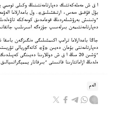
ا ق ش مەملەكەتتىك دەپارتامەنتىنىڭ وكىلى توممي پي
بۇل قۇقىق ەمەس، ارتىقشىلىق». ول باعدارلاما الەۋمە
ءوتىنىش بەرۋشىلەردىڭ قوعامدىق كومەككە تاۋەلدىلىگ
دەپارتامەنتىمەن بىرلەسىپ جۇزەگە اسىرىلىپ جاتقان
جاڭا باعدارلاما ترامپ اكىمشىلىگى ەنگىزگەن باسقا 
دەپارتامەنتى بۇعان دەيىن «ۆ» كاتەگوريالى تۋريستى
ەلدىڭ ازاماتتارىنا قاتىستى ءبىرقاتار يمميگراتسيالىق
الەم
ريزابەك نۇسىپبەك ۇلى