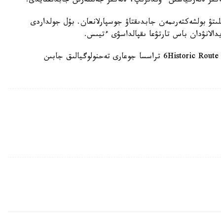
ەكتر ەنەرگياسىن ءوندىرىپ، ەلەكتر جەلىلەرىن جابدىقتايدى.
لىتۋ بولشەكتەرىمەن جابدىقتاۋ جوسپارلانعان. بۇل جولداردى
دالانۋدان باس تارتۋعا ىقپالداسۋى ءتيىس.
امەريكاندىق ميسسۋري شتاتى كونۆەيدەگى تاريحي 6Historic Route 6 تراسسا جوعارى تەحنولوگيالىق جابىن