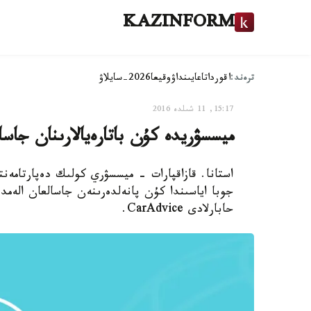
KAZINFORM
ترەند:
اقوردا
تاعايىنداۋ
وقيعا
2026-سايلاۋ
15:17, 11 شىلدە 2016
ميسسۋريدە كۇن باتارەيالارىنان جاسا
جوبا اياسىندا كۇن پانەلدەرىنەن جاسالعان الەم
حابارلادى CarAdvice.