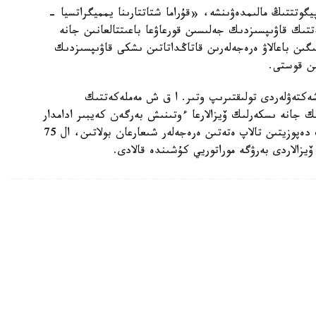
گوتتتىڭ مالىمدەۋىنشە، «قۇراما شتاتتارىنا يمميگراتسيا -
تتىك قاۋىپسىزدىك جەلىسىن قورعاۋعا باعىتتالعانىن جانە
ىن باعالاۋ ەرەجەلەرىن قاتاڭداتاتىن ىشكى قاۋىپسىزدىك
ىن قوستى.
شەكتەۋلەردى تولىقتىرىپ وتىر. ا ق ش مەملەكەتتىك
ك جانە ىسكەرلىك ۆيزالارعا ءوتىنىش بەرگەن كەيبىر ادامدار
ءۇشىن 20 مىڭ ا ق ش دوللارىنا دەيىنگى كەپىلدىك دەپوزيتىن تالاپ ەتەتىن ەرەجەلەر شىعارعان بولاتىن، ال 75
 ۆيزالاردى بەرۋگە موراتوريي كۇشىندە قالادى.