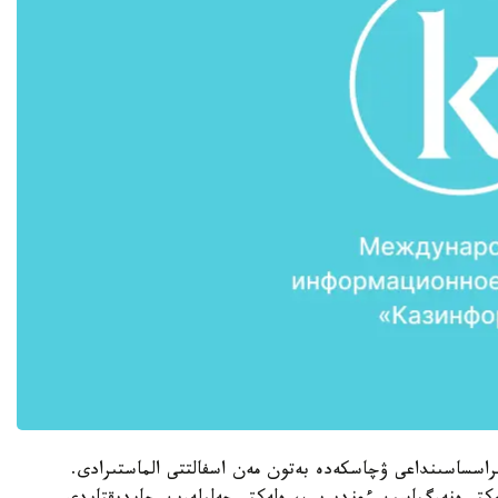
ى بۇرىشتى ءپىشىندى كۇن پانەلدەرى Route 66 تراسساسىنداعى ۋچاسكەدە بەتون مەن اسفالتتى الماستىرادى.