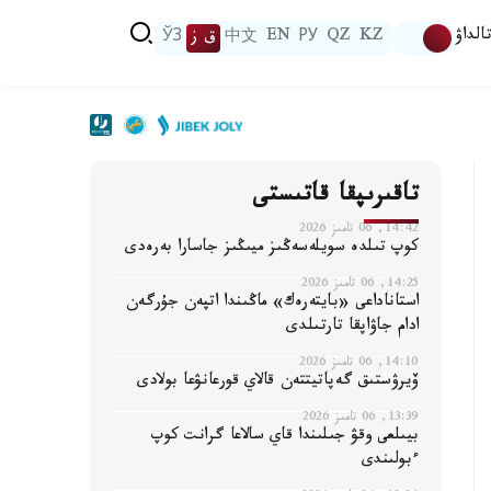
الداۋ
KZ
QZ
РУ
EN
中文
ق ز
ЎЗ
تاقىرىپقا قاتىستى
14:42, 06 تامىز 2026
كوپ تىلدە سويلەسەڭىز ميىڭىز جاسارا بەرەدى
14:25, 06 تامىز 2026
استاناداعى «بايتەرەك» ماڭىندا اتپەن جۇرگەن
ادام جاۋاپقا تارتىلدى
14:10, 06 تامىز 2026
ۆيرۋستىق گەپاتيتتەن قالاي قورعانۋعا بولادى
13:39, 06 تامىز 2026
بيىلعى وقۋ جىلىندا قاي سالاعا گرانت كوپ
ءبولىندى