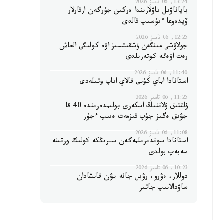
13:24, 06 تامىز 2026
باياناۋىل تاۋلارىندا ەركىن جۇرگەن ارقارلار
ۆيدەوعا ءتۇسىپ قالدى
12:25, 06 تامىز 2026
جولاۋشى مىنگەن ۇشقىشسىز اۋە كولىگى العاش
رەت اۋەگە كوتەرىلدى
11:40, 06 تامىز 2026
استانادا اباي كۇنى قالاي اتاپ وتىلەدى
11:25, 06 تامىز 2026
ۇلتتىق ۇلاننىڭ اسكەري بولىمدەرىندە 40 قا
جۋىق ەگىز جۇپ قىزمەت ەتىپ ءجۇر
11:08, 06 تامىز 2026
استانادا سوندىرىلمەگەن سىرىڭكە كولىك ورتىنە
سەبەپ بولدى
10:23, 06 تامىز 2026
دوللار، ەۋرو، رۋبل جانە يۋان قانشادان
ساۋدالانىپ جاتىر