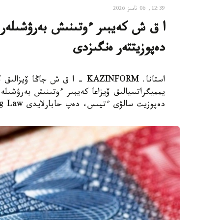
12:39, 06 تامىز 2026
دەپوزيتتەر ەنگىزدى
استانا. KAZINFORM – ا ق ش جاڭ
دەپوزيت سالۋى ءتيىس، دەپ حابارلايدى Bloomberg Law.