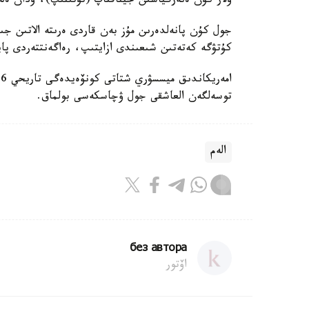
ولار كۇن ەنەرگياسىن جيناقتاپ (تۇتىنىپ)، ودان ەل
جول كۇن پانەلدەرىن مۇز بەن قاردى ەرىتە الاتىن جى
كۇتۋگە كەتەتىن شىعىندى ازايتىپ، رەاگەنتتەردى پاي
توسەلگەن العاشقى جول ۋچاسكەسى بولماق.
الەم
без автора
اۆتور