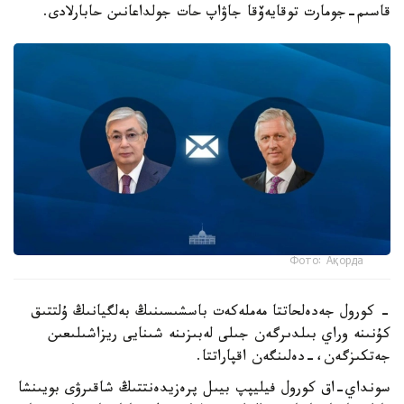
قاسىم-جومارت توقايەۆقا جاۋاپ حات جولداعانىن حابارلادى.
Фото: Ақорда
- كورول جەدەلحاتتا مەملەكەت باسشىسىنىڭ بەلگيانىڭ ۇلتتىق
كۇنىنە وراي بىلدىرگەن جىلى لەبىزىنە شىنايى ريزاشىلىعىن
جەتكىزگەن،-دەلىنگەن اقپاراتتا.
سونداي-اق كورول فيليپپ بيىل پرەزيدەنتتىڭ شاقىرۋى بويىنشا