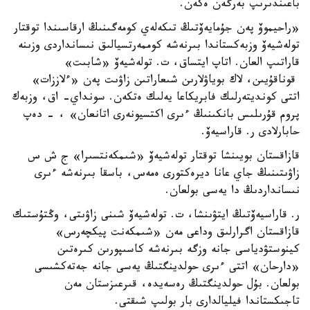
باعىندىرىپ بەرگەن ەكەن.
«راحيموۆ پەن جۇمايەۆتىڭ تىكەلەي كومەگىنىڭ ارقاسىندا توقتار
تولەشيەۆ وزبەكستاندا بىرنەشە كوممەرتسيالىق نىسانداردى وزىنە
قاراتىپ العان. اتاپ ايتساق، ت. تولەشيەۆ «شابىت»
قوناقۇيىن، لاك بوياۋلارىن شىعاراتىن زاۋىت پەن «ءلاززات»
اتتى كونديتەرلىك فابريكاعا يەلىك ەتكەن. سونداي- اق، وزبەك
پروم قۇرىلىس بانكىنىڭ ءىرى اكتسيونەرى اتانعان» ، - دەپ
حابارلادى ر. قاراسيەۆ.
قازاقستان بويىنشا توقتار تولەشيەۆ «شىمكەنتسىرا» ج ش س
زاۋىتىنىڭ جاي عانا ديرەكتورى ەمەس، باسقا بىرنەشە ءىرى
نىسانداردىڭ دا يەسى بولعان.
ر. قاراسيەۆتىڭ ايتۋىنشا، ت. تولەشيەۆ شىنى زاۋىتى، وڭتۇستىك
قازاقستان اگرارلىق وداعى مەن «شىمكەنت پيكچەرس»
كينوستۋدياسى جانە وزگە بىرنەشە كاسىپورىن كىرەتىن
«دارحان» اتتى ءىرى حولدينگتىڭ يەسى جانە جەتەكشىسى
بولعان. بۇل حولدينگتىڭ رەسەيدە، قىرعىزستان مەن
تاجىكستاندا فيليالدارى بار بولىپ شىقتى.