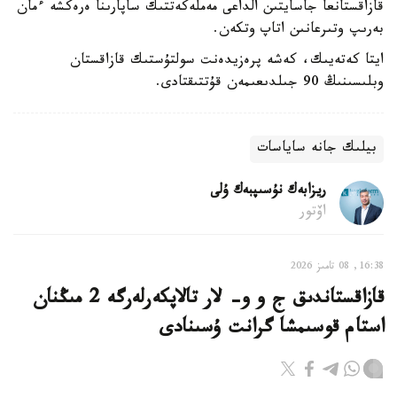
قازاقستانعا جاسايتىن الداعى مەملەكەتتىك ساپارىنا ەرەكشە ءمان
بەرىپ وتىرعانىن اتاپ وتكەن.
ايتا كەتەيىك، كەشە پرەزيدەنت سولتۇستىك قازاقستان
وبلىسىنىڭ 90 جىلدىعىمەن قۇتتىقتادى.
بيلىك جانە ساياسات
ريزابەك نۇسىپبەك ۇلى
اۆتور
16:38, 08 تامىز 2026
قازاقستاندىق ج و و- لار تالاپكەرلەرگە 2 مىڭنان
استام قوسىمشا گرانت ۇسىنادى