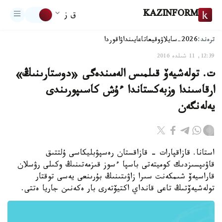
KAZINFORM
ق ز
ترەند:
2026-سايلاۋ
وقيعا
تاعايىنداۋ
اقوردا
12:39, 11 شىلدە 2016
ت. تولەشيەۆ قىلمىس الەمىندەگى «دوستارىنىڭ»
ارقاسىندا وزبەكستاندا ءۇش كاسىپورىندى
يەلەنگەن
استانا. قازاقپارات - قازاقستان رەسپۋبليكاسى ۇلتتىق
قاۋىپسىزدىك كوميتەتى باسپا ءسوز قىزمەتىنىڭ وكىلى رۋسلان
قاراسيەۆ شىمكەنت سىرا زاۋىتىنىڭ بۇرىنعى يەسى توقتار
تولەشيەۆتىڭ تاعى قانداي اكتيۆتەرى بار ەكەنىن جاريا ەتتى.