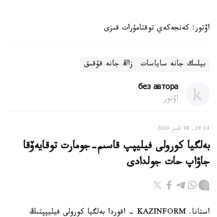
اۆتور: كەنجەكەي توقتامۇرات قىزى
بيلىك جانە ساياسات
زاڭ جانە قۇقىق
без автора
اۆتور
19:14, 08 تامىز 2026
بەلگيا كورولى فيليپپ قاسىم-جومارت توقايەۆقا
جاۋاپ حات جولدادى
استانا. KAZINFORM - اقوردا بەلگيا كورولى فيليپپتىڭ