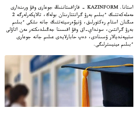
استانا. KAZINFORM - قازاقستاننىڭ جوعارى وقۋ ورىندارى
مەملەكەتتىك ءبىلىم بەرۋ گرانتتارىنان بولەك، تالاپكەرلەرگە 2
مىڭنان استام رەكتورلىق، ۋنيۆەرسيتەتتىك جانە ىشكى ءبىلىم
بەرۋ گرانتىن، سونداي-اق وقۋ اقىسىنا جەڭىلدىكتەر مەن اتاۋلى
ستيپەنديالار ۇسىنادى، دەپ حابارلايدى عىلىم جانە جوعارى
ءبىلىم مينيسترلىگى.
Фото: halyq-uni.kz