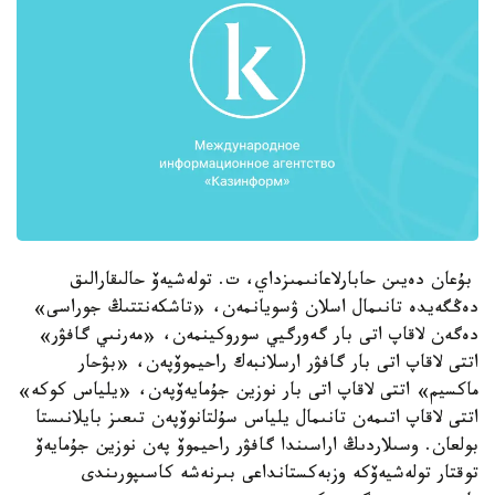
بۇعان دەيىن حابارلاعانىمىزداي، ت. تولەشيەۆ حالىقارالىق
دەڭگەيدە تانىمال اسلان ۋسويانمەن، «تاشكەنتتىڭ جوراسى»
دەگەن لاقاپ اتى بار گەورگيي سوروكينمەن، «مەرنىي گافۋر»
اتتى لاقاپ اتى بار گافۋر ارسلانبەك راحيموۆپەن، «بۋحار
ماكسيم» اتتى لاقاپ اتى بار نوزين جۇمايەۆپەن، «يلياس كوكە»
اتتى لاقاپ اتىمەن تانىمال يلياس سۇلتانوۆپەن تىعىز بايلانىستا
بولعان. وسىلاردىڭ اراسىندا گافۋر راحيموۆ پەن نوزين جۇمايەۆ
توقتار تولەشيەۆكە وزبەكستانداعى بىرنەشە كاسىپورىندى