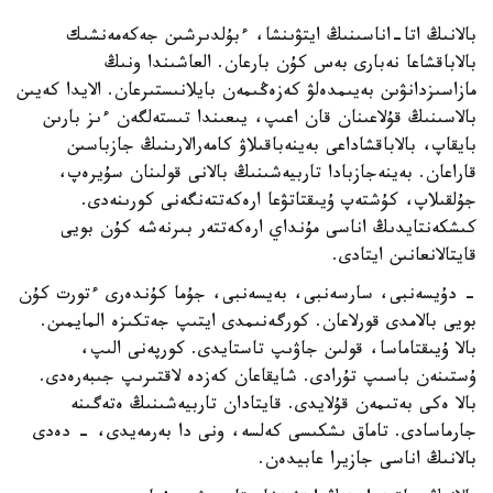
بالانىڭ اتا-اناسىنىڭ ايتۋىنشا، ءبۇلدىرشىن جەكەمەنشىك
بالاباقشاعا نەبارى بەس كۇن بارعان. العاشىندا ونىڭ
مازاسىزدانۋىن بەيىمدەلۋ كەزەڭىمەن بايلانىستىرعان. الايدا كەيىن
بالاسىنىڭ قۇلاعىنان قان اعىپ، يىعىندا تىستەلگەن ءىز بارىن
بايقاپ، بالاباقشاداعى بەينەباقىلاۋ كامەرالارىنىڭ جازباسىن
قاراعان. بەينەجازبادا تاربيەشىنىڭ بالانى قولىنان سۇيرەپ،
جۇلقىلاپ، كۇشتەپ ۇيىقتاتۋعا ارەكەتتەنگەنى كورىنەدى.
كىشكەنتايدىڭ اناسى مۇنداي ارەكەتتەر بىرنەشە كۇن بويى
قايتالانعانىن ايتادى.
- دۇيسەنبى، سارسەنبى، بەيسەنبى، جۇما كۇندەرى ءتورت كۇن
بويى بالامدى قورلاعان. كورگەنىمدى ايتىپ جەتكىزە المايمىن.
بالا ۇيىقتاماسا، قولىن جاۋىپ تاستايدى. كورپەنى الىپ،
ۇستىنەن باسىپ تۇرادى. شايقاعان كەزدە لاقتىرىپ جىبەرەدى.
بالا ەكى بەتىمەن قۇلايدى. قايتادان تاربيەشىنىڭ ەتەگىنە
جارماسادى. تاماق ىشكىسى كەلسە، ونى دا بەرمەيدى، - دەدى
بالانىڭ اناسى جازيرا عابيدەن.