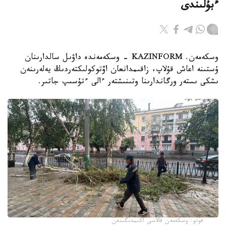
ءبۇلىندى
وسكەمەن. KAZINFORM - وسكەمەندە داۋىل سالدارىنان
ۇستىنە اعاش قۇلاپ، زاقىمدانعان اۆتوكولىكتەردىڭ يەلەرىنەن
ىشكى ىستەر ورگاندارىنا وتىنىشتەر ءالى ءتۇسىپ جاتىر.
فوتو: وسكەمەن قالاسى اكىمدىگىنەن