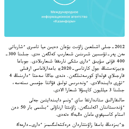
2012-جىلى اشىلعىن زاۋىت بۇعان دەيىن ميا تامىرى ءشارباتى
مەن پەر-تۋسسين شىرىنىن شىعارىپ كەلگەن ەدى. جىلىنا 300-
400 قۇتى سۇيىق ءدارى ىشكى نارىققا شىعارىلادى. جوباعا
«بيزنەستىڭ جول كارتاسى-2020» باعدارلاماسى ارقىلى
قارجىلاي قولداۋ كورسەتىلگەن. ەندى جاڭا سەحتا ءدارىنىڭ 4
ءتۇرى دايىندالادى. ءوندىرىس تولىق قۋاتتا جۇمىس ىستەسە،
جىلىنا 3 ميلليون كاپسۋلا شىعارا الادى.
حالىقارالىق ستاندارتقا ساي ءونىم دايىندايتىن جەلى
ءۇندىستاننان اكەلىنگەن. زاۋىتتا ارناۋلى ءبىلىمى بار 50 دەن
استام كاسىپقوي مامان ەڭبەك ەتەدى.
«ءبىزدىڭ باسقا زاۋىتتاردان ەرەكشەلىگىمىز ءدارى-دارمەك