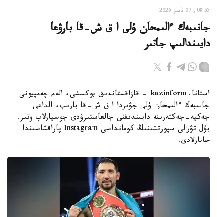
08:55, 07 تامىز 2026
جانىبەك ءالىمحان ۇلى ا ق ش-قا بارۋعا
دايىندالىپ جاتىر
استانا. kazinform - قازاقستاندىق بوكسشى، الەم چەمپيونى
جانىبەك ءالىمحان ۇلى جۋىردا ا ق ش-قا بارىپ، الداعى
جەكپە-جەكتەرىنە دايىندىقتى جالعاستىرۋدى جوسپارلاپ وتىر.
بۇل تۋرالى سپورتشىنىڭ كومانداسى Instagram پاراقشاسىندا
حابارلادى.