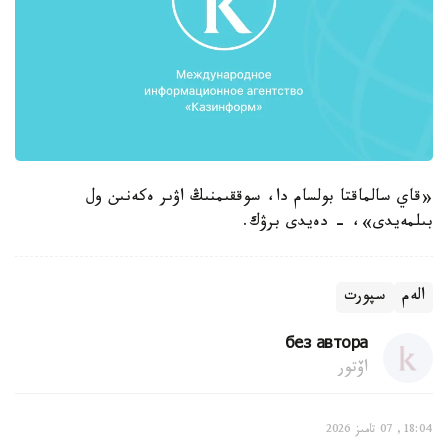
«قاي سالماقتا بولسام دا، سوققىمنىڭ اۋىر ەكەنىن ول
بىلمەيدى»، - دەيدى برۋك.
الەم
سپورت
без автора
اۆتور
18:04, 07 تامىز 2026