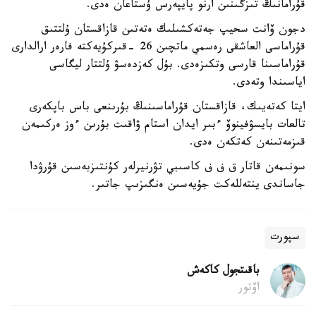
قۇرامانىڭ تىزگىنىن ارنو پايپەرس ۇستاعان ەدى.
دجون ۆانت سحيپ جەتەكشىلىك ەتەتىن قازاقستان ۇلتتىق
قۇراماسى العاشقى رەسمي ماتچىن 26 -قىركۇيەكتە فارەر ارالدارى
قۇراماسىنا قارسى وتكىزەدى. بۇل كەزدەسۋ ۇلتتار ليگاسى
اياسىندا وتەدى.
ايتا كەتەيىك، قازاقستان قۇراماسىنىڭ بۇرىنعى باس باپكەرى
تالعات بايسۋفينوۆ ءبىر ايدان استام ۋاقىت بۇرىن ءوز ەركىمەن
قىزمەتىنەن كەتكەن ەدى.
سونىمەن قاتار ق ف ف كاسىبي تۋرنيرلەر كۇنتىزبەسىن قۇرۋدا
جاساندى ينتەللەكت جۇيەسىن ەنگىزىپ جاتىر.
سپورت
باقىتجول كاكەش
اۆتور