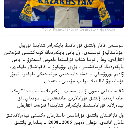
Фото: Казахстанская федерация футбола
سونىمەن قاتار ۇلتتىق قۇرامانىڭ باپكەرلەر شتابىنا نۇربول
جۇماسقاليەۆ قوسىلدى. ول باس باپكەردىڭ كومەكشىسى قىزمەتىن
اتقارادى. وعان قوسا شتاب قۇرامىندا ەلدوس احمەتوۆ - باس
باپكەردىڭ كومەكشىسى، يۋري نوۆيكوۆ - قاقپاشىلار باپكەرى،
ۆاديم بوروۆسكي - دەنە دايىندىعى جونىندەگى باپكەر، تيمۋر
قۇسايىنوۆ اناليتيك بولىپ جۇمىس ىستەيدى.
62 جاستاعى دجون ۆانت سحيپ باپكەرلىك مانسابىندا گرەكيا
جانە ارمەنيا ۇلتتىق قۇرامالارىن جاتتىقتىرعان. سونداي-اق
نيدەرلاند قۇراماسىنىڭ باپكەرلەر شتابىندا قىزمەت اتقارعان.
ول قازاقستان ۇلتتىق قۇراماسىن باسقارعان ەكىنشى نيدەرلاندتىق
مامان اتاندى. بۇعان دەيىن 2006-2008 -جىلدارى ۇلتتىق