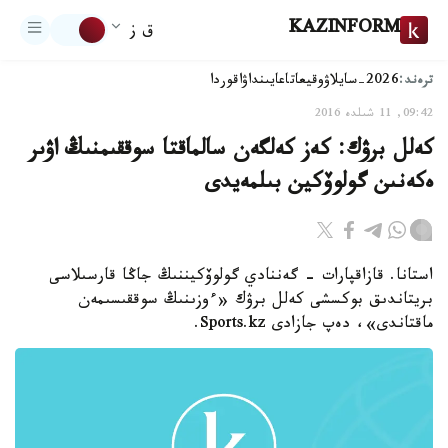
KAZINFORM
ق ز
ترەند:
2026-سايلاۋ
وقيعا
تاعايىنداۋ
اقوردا
09:42, 11 شىلدە 2016
كەلل برۋك: كەز كەلگەن سالماقتا سوققىمنىڭ اۋىر
ەكەنىن گولوۆكين بىلمەيدى
استانا. قازاقپارات - گەننادي گولوۆكيننىڭ جاڭا قارسىلاسى
بريتاندىق بوكسشى كەلل برۋك «ءوزىنىڭ سوققىسىمەن
ماقتاندى»، دەپ جازادى Sports.kz.