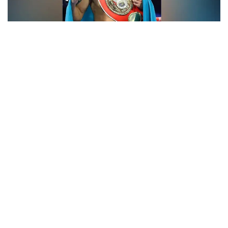
فوتو: Top Rank
- ءبارى قايتا باستالادى. باستامامىز ءساتتى بولعان سياقتى.
قۇرمەتتى جانكۇيەرلەر، قولداۋلارىڭىزعا كوپ راقمەت!
جەرلەستەرىڭىز رەتىندە ماعان ەرەكشە دەمەۋ كورسەتىپ
كەلەسىزدەر. قازىر ۆيزانى كۇتىپ وتىرمىز. ەگەر ءبارى ويداعىداي
بولسا، جاقىن كۇندەرى امەريكاعا اتتانامىز، - دەلىنگەن
حابارلامادا.
بۇعان دەيىن جانىبەك ءالىمحان ۇلى جاڭا سالماق دارەجەسىندە
WBO رەيتينگىندە جەكپە-جەكسىز-اق ەكىنشى ورىنعا
كوتەرىلگەنى حابارلانعان بولاتىن.
ءالىمحان ۇلى سوڭعى جەكپە-جەگىن 2025 -جىلعى 5-
ساۋىردە استانادا وتكىزىپ، فرانسيالىق اناۋەل نگاميسسەنگەنى