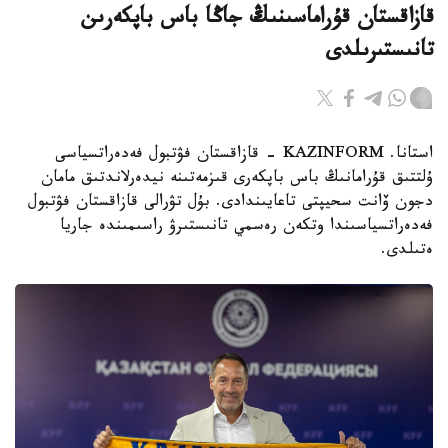
قازاقستان قۇراماسىنىڭ جاڭا باس باپكەرىن
تانىستىرىلدى
استانا. KAZINFORM - قازاقستان فۋتبول فەدەراتسياسى
ۇلتتىق قۇرامانىڭ باس باپكەرى قىزمەتىنە نيدەرلاندتىق مامان
دجون ۆانت سحيپتى تاعايىندادى. بۇل تۋرالى قازاقستان فۋتبول
فەدەراتسياسىندا وتكەن رەسمي تانىستىرۋ راسىمىندە جاريا
ەتىلدى.