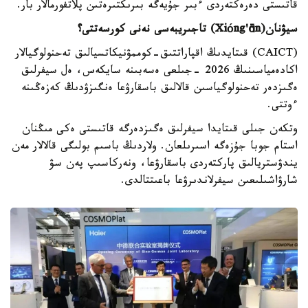
قاتىستى دەرەكتەردى ءبىر جۇيەگە بىرىكتىرەتىن پلاتفورمالار بار.
سيۋنان(
ng'ān
ó
Xi
) تاجىريبەسى نەنى كورسەتتى؟
(CAICT) قىتايدىڭ اقپاراتتىق-كوممۋنيكاتسيالىق تەحنولوگيالار
اكادەمياسىنىڭ 2026 -جىلعى ەسەبىنە سايكەس، ەل سيفرلىق
ەگىزدەر تەحنولوگياسىن قالالىق باسقارۋعا ەنگىزۋدىڭ كەزەڭىنە
ءوتتى.
وتكەن جىلى قىتايدا سيفرلىق ەگىزدەرگە قاتىستى ەكى مىڭنان
استام جوبا جۇزەگە اسىرىلعان. ولاردىڭ باسىم بولىگى قالالار مەن
يندۋستريالىق پاركتەردى باسقارۋعا، ونەركاسىپ پەن سۋ
شارۋاشىلىعىن سيفرلاندىرۋعا باعىتتالدى.