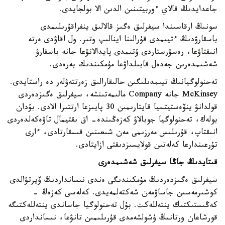
جاعدايدىڭ قالاي ءوربيتىنىن الدىن الا بولجايدى.
سونىڭ ارقاسىندا سيفرلىق ەگىز قالالىق ينفراقۇرىلىمدى
باسقارۋدىڭ ءتيىمدى قۇرالىنا اينالىپ وتىر. ول اقاۋدى ەرتە
انىقتاۋعا، رەسۋرستاردى ۇتىمدى پايدالانۋعا جانە باسقارۋ
شەشىمدەرىن جەدەل قابىلداۋعا مۇمكىندىك بەرەدى.
تەحنولوگيانىڭ تيىمدىلىگىن حالىقارالىق زەرتتەۋلەر دە راستايدى.
McKinsey جانە Company مالىمەتىنشە، سيفرلىق ەگىزدەردى
قولدانۋ ينۆەستيتسيا قايتارىمىن 30 پايىزعا ارتتىرا الادى. بۇدان
بولەك، تەحنولوگيا جوبالاۋ كەزەڭىندە- اق ىقتيمال تاۋەكەلدەردى
انىقتاپ، قۇرىلىس مەرزىمى مەن شىعىنىن قىسقارتادى، ءارى
تۇرعىندارعا كەلەتىن قولايسىزدىقتى ازايتادى.
قىتايدىڭ جاڭا سيفرلىق شەشىمدەرى
سيفرلىق ەگىزدەردىڭ مۇمكىندىگى ەندى نىسانداردىڭ ۆيرتۋالدى
كوشىرمەسىن جاساۋمەن شەكتەلمەيدى. كەلەسى كەزەڭ -
كەڭىستىكتىك ينتەللەكت. بۇل تەحنولوگيا جاساندى ينتەللەكتىگە
قورشاعان ورتانىڭ ۇشولشەمدى قۇرىلىمىن تانۋعا، نىسانداردى