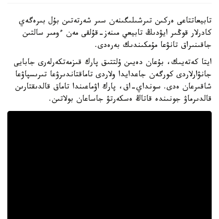
تابيعاتتاعى ەركىن تىرشىلىگىنەن سىر شەرتەتىن بۇل بىرەگەي
كادرلار قوڭىر ايۋدىڭ تابيعي مىنەز-قۇلقى مەن ءومىر سالتىن
جاقىنىراق تانۋعا مۇمكىندىك بەرەدى.
ايتا كەتەيىك، بۇعان دەيىن ۇلتتىق پارك قىزمەتكەرلەرى جابايى
جانۋارلاردى كورگەن جاعدايدا ولاردى تاماقتاندىرۋعا تىرىسپاۋعا
شاقىرعان ەدى. سونداي-اق، پارك اۋماعىندا تاماق قالدىقتارىن
قالدىرماۋ جونىندە قاتاڭ ەسكەرتۋ جاساعان بولاتىن.