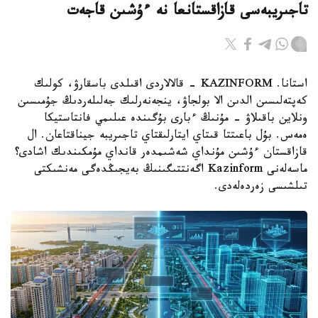
تاجىريبەسى قازاقستانعا نە ءۇشىن قاجەت
استانا. KAZINFORM - قالالاردى اقىلدى باسقارۋ، كولىك
كەپتەلىسىن الدىن الا بولجاۋ، ينجەنەرلىك جەلىلەردىڭ جۇمىسىن
ونلاين باقىلاۋ - مۇنىڭ ءبارى بۇگىندە عىلىمي فانتاستيكا
ەمەس. بۇل باعىتتا قىتاي ايتارلىقتاي تاجىريبە جيناقتاعان. ال
قازاقستان ءۇشىن مۇنداي شەشىمدەر قانداي مۇمكىندىك اشادى؟
ماسەلەنى Kazinform اگەنتتىگىنىڭ بەيجىڭدەگى مەنشىكتى
تىلشىسى زەردەلەدى.