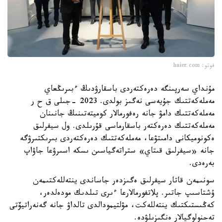
فوتو: haier.com
مۇنداي سەرپىنگە دەرەكتەردى باسقارۋدىڭ ءبىرىڭعاي
مەملەكەتتىك جۇيەسى نەگىز بولدى. 2023 -جىلى ق ح ر
مەملەكەتتىك دامۋ جانە رەفورمالار كوميتەتىنىڭ جانىنان
مەملەكەتتىك دەرەكتەر باسقارماسى قۇرىلدى. ول سيفرلىق
ەكونوميكانى دامىتۋعا، مەملەكەتتىك دەرەكتەردى بىرىكتىرۋگە
جانە «سيفرلىق قىتاي» ستراتەگياسىن ىسكە اسىرۋعا جاۋاپ
بەرەدى.
سونىمەن قاتار سيفرلىق ەگىزدەر جاساندى ينتەللەكتىمەن
ۇشتاسىپ جاتىر. پلاتفورمالارعا ءىرى تىلدىك مودەلدەر،
كەڭىستىكتىك ينتەللەكت، مۋلتيمودالدى تالداۋ جانە گەنەراتيۆتى
تەحنولوگيالار ەنگىزىلۋدە.