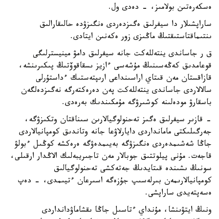
ەسكەرەتىن بولامىز، - دەدى ول.
ساراپشىلار دا سيفرلىق ەگىزدەردى ەنگىزۋدە حالىقارالىق
ىنتىماقتاستىقتىڭ ماڭىزى زور ەكەنىن ايتادى.
ق ر جاساندى ينتەللەكت جانە سيفرلىق دامۋ مينيسترلىگى
قوعامدىق كەڭەسىنىڭ مۇشەسى ءازيز ىسقاقوۆتىڭ پىكىرىنشە،
قازاقستان مەن قىتاي اراسىنداعى ارىپتەستىك ءداستۇرلى
سالالاردى جاساندى ينتەللەكت پەن دەرەكتەرگە نەگىزدەلگەن
باسقارۋ مودەلىنە كوشىرۋگە مۇمكىندىك بەرەدى.
- قازىر سيفرلىق ەگىز تەحنولوگيالارىن سىناقتان وتكىزۋگە،
جەرگىلىكتى مامانداردى دايارلاۋعا جانە وتاندىق كومپانيالاردى
جاڭا شەشىمدەردى ەنگىزۋگە بەيىمدەۋگە ەرەكشە كوڭىل ءبولۋ
قاجەت. مۇنى پيلوتتىق جوبالار مەن تاجىريبەلىك الاڭدار ارقىلى،
سونىڭ ىشىندە قىتايدىڭ جەتەكشى تەحنولوگيالىق
كومپانيالارىمەن بىرلەسىپ جۇزەگە اسىرعان ءتيىمدى، - دەپ
ەسەپتەيدى ساراپشى.
ونىڭ ايتۋىنشا، مۇنداي ءتاسىل جاڭا ىقشاماۋدانداردى