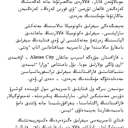
جوبالاۋمەن قاتار، قالالاردى جاڭعىرتۋعا جانە كەڭەستىك
كەزەڭنەن قالعان تۇرعىن ءۇي قورىن كەزەڭ- كەزەڭىمەن
جاڭارتۋعا مۇمكىندىك بەرەدى.
بەيجىڭدەگى سيفرلىق ەكونوميكا سالاسىنىڭ جەتەكشى
ساراپشىسى، سيفرلىق ەكونوميكا قالالارىنىڭ جاھاندىق
اليانسىنىڭ زەرتتەۋ جەتەكشىسى لي ۆەي قىتايدىڭ سيفرلىق
باسقارۋ سالاسىندا مول تاجىريبە جيناقتاعانىن اتاپ ءوتتى.
- قازاقستان جۇزەگە اسىرىپ جاتقان Alatau City - اۋقىمدى
ءارى ۇلگى بولارلىق جوبا. بۇل باعىتتاعى ءوزارا ءتيىمدى
ىنتىماقتاستىق قازاقستاننىڭ سيفرلىق ترانسفورماتسياسىن
جەدەلدەتۋگە مۇمكىندىك بەرەدى، - دەدى لي ۆەي.
سونىمەن بىرگە ول قىتايلىق تاجىريبەنى سول كۇيىندە كوشىرۋ
دۇرىس ەمەستىگىن ايتتى. ساراپشىنىڭ پىكىرىنشە، تەحنولوگيالار
قازاقستاننىڭ زاڭناماسىنا، ينفراقۇرىلىمىنا جانە ۇلتتىق دامۋ
باسىمدىقتارىنا بەيىمدەلۋى ءتيىس.
قىتاي تاجىريبەسى سيفرلىق ەگىزدەردىڭ ەكسپەريمەنتتىك