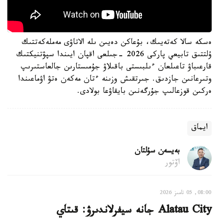
ەسكە سالا كەتەيىك، بۇعاكن دەيىن ىلە الاتاۋى مەملەكەتتىك
ۇلتتىق تابيعي پاركى 2026 -جىلعى اقپان ايىندا سپۋتنيكتىك
قارعىباۋ تاعىلعان ءىلبىستى باقىلاۋ جۇمىستارىن جالعاستىرىپ
وتىرعانىن جازدىق. جىرتقىش وزىنە ءتان مەكەن ەتۋ اۋماعىندا
ەركىن قوزعالىپ جۇرگەنىن بايقاۋعا بولادى.
ايماق
بەيسەن سۇلتان
اۆتور
08:00, 05 تامىز 2026
Alatau City جانە سيفرلاندىرۋ: قىتاي