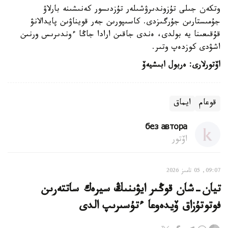
وتكەن جىلى تۇزوندىرۋشىلەر تۇزدىسور كەنىشىنە بارلاۋ
جۇمىستارىن جۇرگىزدى. كاسىپورىن جەر قويناۋىن پايدالانۋ
قۇقىعىنا يە بولدى، ەندى جاقىن ارادا جاڭا ءوندىرىس ورنىن
اشۋدى كوزدەپ وتىر.
اۆتورلارى: ەربول ابىشيەۆ
قوعام
ايماق
без автора
اۆتور
09:07, 05 تامىز 2026
تيان-شان قوڭىر ايۋىنىڭ سيرەك ساتتەرىن
فوتوتۇزاق ۆيدەوعا ءتۇسىرىپ الدى