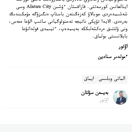
تەحنولوگيادان زاماناۋي قالالاردى باسقارۋدىڭ ناقتى قۇرالىنا
اينالعانىن كورسەتتى. قازاقستان ءۇشىن Alatau City وسى
شەشىمدەردى جوبالاۋ كەزەڭىنەن باستاپ ەنگىزۋگە مۇمكىندىك
بەرەدى. الايدا تۇپكى ناتيجە تەحنولوگيانى ساتىپ الۋعا ەمەس،
ونى ۇلتتىق ەرەكشەلىككە بەيىمدەپ، ءتيىمدى قولدانۋعا
بايلانىستى بولماق.
اۆتور
ءمولدىر سنادين
الماتى وبلىسى
ايماق
بەيسەن سۇلتان
اۆتور