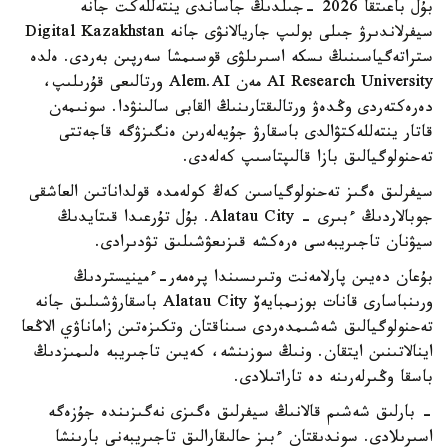
بۇل باعىتقا 2026 -جىلدىڭ جاساندى ينتەللەكت جانە
سيفرلاندىرۋ جىلى بولىپ جاريالانۋى جانە Digital Kazakhstan
ستراتەگياسىنىڭ ىسكە اسىرىلۋى قوسىمشا سەرپىن بەردى. ەلدە
AI Research University مەن Alem.AI ورتالىعى قۇرىلىپ،
دەرەكتەردى وڭدەۋ ورتالىقتارىنىڭ القابى سالىنۋدا. سونىمەن
قاتار ينتەللەكتۋالدى باسقارۋ جۇيەلەرىن ەنگىزۋگە قاجەتتى
تەحنولوگيالىق بازا قالىپتاسىپ كەلەدى.
سيفرلىق ەگىز تەحنولوگياسىن كەڭ كولەمدە قولداناتىن العاشقى
جوبالاردىڭ ءبىرى - Alatau City. بۇل تۇرعىدا قىتايدىڭ
سيۋنان تاجىريبەسى ەرەكشە قىزىعۋشىلىق تۋدىرادى.
بۇعان دەيىن پارلامەنت وتىرىسىندا پرەمەر-ءمينيستردىڭ
ورىنباسارى قانات بوزىمبايەۆ Alatau City باسقارۋشىلىق جانە
تەحنولوگيالىق شەشىمدەردى سىناقتان وتكىزەتىن زاماناۋي الاڭعا
اينالاتىنىن ايتقان. ونىڭ سوزىنشە، كەيىن تاجىريبە ەلىمىزدىڭ
باسقا وڭىرلەرىنە دە تاراتىلادى.
- بارلىق شەشىم قالانىڭ سيفرلىق ەگىزى نەگىزىندە جۇزەگە
اسىرىلادى. سوندىقتان ءبىز حالىقارالىق تاجىريبەنى بارىنشا