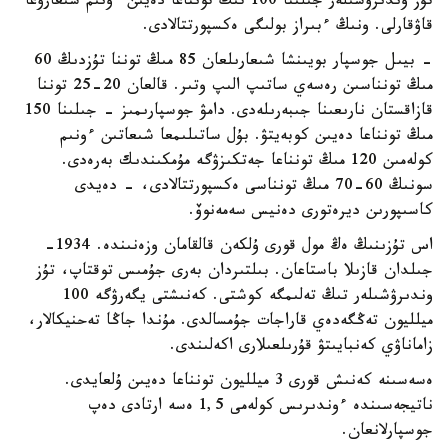
تۇز وندىرۋشىلەر جىلىنا 100 تىڭ تونناعا دەيىن ءونىم شىعارۋعا
قاۋقارلى. ونىڭ ءبىراز بولىگى ەكسپورتتالادى.
- بيىل جوسپار بويىنشا شىعارىلعان 85 مىڭ توننا تۇزدىڭ 60
مىڭ تونناسىن رەسەي ساتىپ الىپ وتىر. قالعان 20-25 توننا
قازاقستان نارىعىنا جىبەرىلەدى. دامۋ جوسپارىمىز - جىلىنا 150
مىڭ تونناعا دەيىن كوبەيتۋ. بۇل ساتىلىمعا شىعاتىن ءونىم
كولەمىن 120 مىڭ تونناعا جەتكىزۋگە مۇمكىندىك بەرەدى.
سونىڭ 60-70 مىڭ تونناسى ەكسپورتتالادى، - دەيدى
كاسىپورىن ديرەتورى دەنيس سەمەنوۆ.
اس تۇزىنىڭ ەڭ مول قورى ۇلكەن قالقامان وزەنىندە. 1934-
جىلدان قازىلا باستاعان. بىلتىردان بەرى جۇمىس توقتاپ، تۇز
وندىرۋشىلەر تىڭ تەلىمگە كوشتى. كەنىشتى يگەرۋگە 100
ميلليون تەڭگەدەي قاراجات جۇمسالدى. مۇندا جاڭا تەحنيكالار،
زاماناۋي كەنبايىتۋ قۇرىلعىلارى اكەلىندى.
ەسەسىنە كەنىش قورى 3 ميلليون تونناعا دەيىن ۇلعايدى.
ناتيجەسىندە ءوندىرىس كولەمى 1,5 ەسە ارتادى دەپ
جوسپارلانعان.