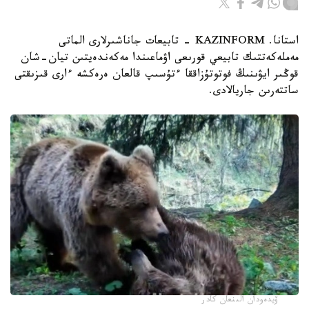
استانا. KAZINFORM - تابيعات جاناشىرلارى الماتى
مەملەكەتتىك تابيعي قورىعى اۋماعىندا مەكەندەيتىن تيان-شان
قوڭىر ايۋىنىڭ فوتوتۇزاققا ءتۇسىپ قالعان ەرەكشە ءارى قىزىقتى
ساتتەرىن جاريالادى.
ۆيدەودان الىنعان كادر