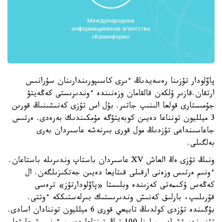
پاۆلودار تۇزىنا رەسەيدىڭ ءىرى كاسىپورىندارىنان سۇرانىس
ارتقان.قازىر ۇلكەن قالقامان وزەنىندە ءوندىرىستى كەڭەيتۋ
جۇمىستارى قولعا الىنىپ جاتىر. بۇل اس تۇزى كەنىشىنىڭ قورىن
3 ميلليون تونناعا دەيىن كوبەيتۋگە مۇمكىندىك بەرەدى. ەرتىس
جاعاسىنداعى تۇزدىڭ مول قورى بىرنەشە عاسىردان بەرى
بەلگىلى.
ونىڭ تۇزى ەڭ العاش XV عاسىردان باستاپ وندىرىلە باستاعان.
ءونىم ەرتىس وزەنى ارقىلى قىتايعا دەيىن جەتكىزىلگەن. ال
كەڭەس ۇكىمەتى كەزىندە وبلىستا «پاۆلودارتۇز» ترەسى
قۇرىلىپ، بارلىق كەنىش وندىرىستىك بىرلەستىككە ءوتتى.
بۇگىندە تۇزدى كولدىڭ تابيعي قورى 6 ميلليون توننادان اسادى.