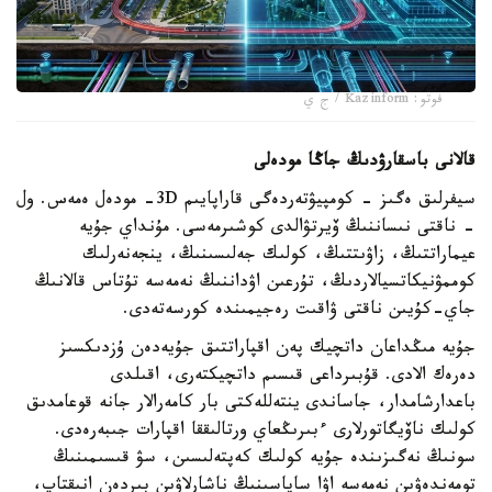
فوتو: Kazinform / ج ي
قالانى باسقارۋدىڭ جاڭا مودەلى
سيفرلىق ەگىز - كومپيۋتەردەگى قاراپايىم 3D- مودەل ەمەس. ول
- ناقتى نىساننىڭ ۆيرتۋالدى كوشىرمەسى. مۇنداي جۇيە
عيماراتتىڭ، زاۋىتتىڭ، كولىك جەلىسىنىڭ، ينجەنەرلىك
كوممۋنيكاتسيالاردىڭ، تۇرعىن اۋداننىڭ نەمەسە تۇتاس قالانىڭ
جاي-كۇيىن ناقتى ۋاقىت رەجيمىندە كورسەتەدى.
جۇيە مىڭداعان داتچيك پەن اقپاراتتىق جۇيەدەن ۇزدىكسىز
دەرەك الادى. قۇبىرداعى قىسىم داتچيكتەرى، اقىلدى
باعدارشامدار، جاساندى ينتەللەكتى بار كامەرالار جانە قوعامدىق
كولىك ناۆيگاتورلارى ءبىرىڭعاي ورتالىققا اقپارات جىبەرەدى.
سونىڭ نەگىزىندە جۇيە كولىك كەپتەلىسىن، سۋ قىسىمىنىڭ
تومەندەۋىن نەمەسە اۋا ساپاسىنىڭ ناشارلاۋىن بىردەن انىقتاپ،