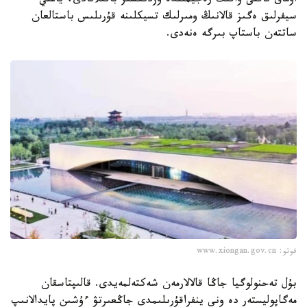
اۋماق ناقتى ۋاقىت رەجيمىندە ۇزدىكسىز باقىلانادى، ياعني
سيفرلىق ەگىز قالانىڭ ومىرلىك تسيكلىنە قۇرىلىس باستالعان
ساتتەن باستاپ بىرگە ەنەدى.
فوتو: www.xiongan.gov.cn
بۇل تەحنولوگيا جاڭا قالالارمەن شەكتەلمەيدى. قالىپتاسقان
مەگاپوليستەر دە ونى ينفراقۇرىلىمدى جاڭعىرتۋ ءۇشىن پايدالانىپ