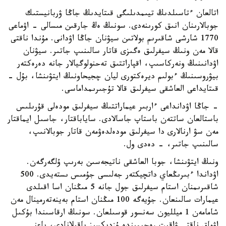
اتالعان ءتاسىلدىڭ تيىمدىلىگى قىتايدىڭ جاڭا ۋربانيستىك
جوبالارىنان انىق كورىنەدى. سونىڭ ەڭ جارقىن مىسالى - اۋماعى
1770 شارشى شاقىرىم بولاتىن سيۋنان جاڭا اۋدانى. مۇندا ناقتى
قالا مەن ونىڭ سيفرلىق ەگىزى قاتار سالىنىپ جاتىر. سيۋنان
اۋدانىنىڭ ونەركاسىپ، اقپاراتتىق تەحنولوگيالار جانە دەرەكتەر
بيۋروسىنىڭ ءبولىم ديرەكتورى ليان چجيحاونىڭ ايتۋىنشا، بۇل -
قىتايداعى العاشقى سيفرلىق قالا تۇجىرىمداماسى.
- جاڭا اۋدانداعى ءاربىر عيماراتتىڭ سيفرلىق مودەلى قۇرىلىس
باستالعان ساتتەن باستاپ جاسالادى. ساياباقتار، جاسىل ايماقتار
مەن سۋ ارنالارى دا سيفرلىق مودەلدەۋمەن قاتار جوبالانىپ،
سالىنىپ جاتىر، - دەدى ول.
ونىڭ ايتۋىنشا، جوبا العاشقى ناتيجەسىن بەرىپ ۇلگەرگەن.
اۋداندا ءبىرىڭعاي داتچيكتەر جەلىسى جۇمىس ىستەيدى. 500
شاقىرىمنان استام سيفرلىق جول جانە 5 مىڭنان اسا اقىلدى
عيمارات سالىنعان. جۇيەگە 100 مىڭنان استام بەينەتەرمينال مەن
شامامەن 1 ميلليون سەنسور قوسىلعان. سونىڭ ارقاسىندا بۇكىل