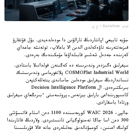
فوتو: Kazinform / ج ي
جۇيە تابيعي اپاتتاردىڭ تارالۋىن دا مودەلدەيدى. بۇل قۇتقارۋ
قىزمەتتەرىنە تاۋەكەلدى الدىن الا باعالاپ، توتەنشە جاعداي
كەزىندە جەدەل شەشىم قابىلداۋعا مۇمكىندىك بەرەدى.
سيفرلىق ەگىزدەر وندىرىستە دە كەڭىنەن قولدانىلا باستادى.
COSMOPlat Industrial World پلاتفورماسى وندىرىستىك
نىسانداردىڭ سيفرلىق مودەلىن جاساندى ينتەللەكتپەن
بىرىكتىرەدى. ال Decision Intelligence Platform
كاسىپورىنداعى بارلىق بيزنەس-پروتسەستى ءبىرىڭعاي سيفرلىق
ورتادا باسقارادى.
جالپى، WAIC 2026 كورمەسىندە 1100 دەن استام قاتىسۋشى
300 دەن اسا جاڭا تەحنولوگيانى تانىستىردى. ولاردىڭ قاتارىندا
كولىك اعىنىن، كوممۋنالدىق جەلىلەردى جانە قالا قۇرىلىسىنا