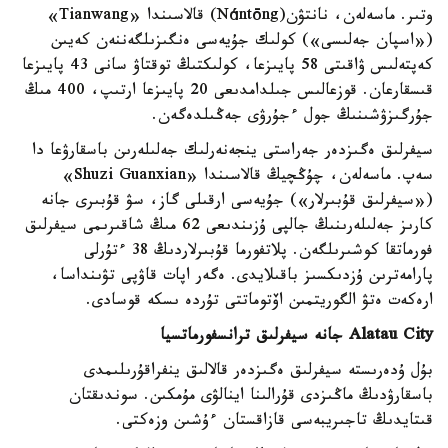
وتىر. ماسەلەن، نانتۋن(Nántōng) قالاسىندا «Tianwang»
(«اسپان جەلىسى») كولىك جۇيەسى ەنگىزىلگەننەن كەيىن
كەپتەلىس ۋاقىتى 58 پايىزعا، كولىكتىڭ توقتاۋ سانى 43 پايىزعا
قىسقارعان. قوزعالىس جىلدامدىعى 20 پايىزعا ارتىپ، 400 مىڭ
جۇرگىزۋشىنىڭ جول ءجۇرۋى جەڭىلدەگەن.
سيفرلىق ەگىزدەر جەراستى ينجەنەرلىك جەلىلەرىن باسقارۋعا دا
سەپ. ماسەلەن، چۇڭچيڭ قالاسىندا «Shuzi Guanxian»
(«سيفرلىق قۇبىرلار») جۇيەسى ارقىلى گاز، سۋ قۇبىرى جانە
كارىز جەلىلەرىنىڭ جالپى ۇزىندىعى 62 مىڭ شاقىرىمى سيفرلىق
فورماتقا كوشىرىلگەن. پلاتفورما قۇبىرلاردىڭ 38 ءتۇرلى
پارامەترىن ۇزدىكسىز باقىلايدى. ەگەر اپات قاۋپى تۋىنداسا،
ارەكەت ەتۋ الگوريتمىن اۆتوماتتى تۇردە ىسكە قوسادى.
Alatau City جانە سيفرلىق ترانسفورماتسيا
بۇل ۇدەرىستە سيفرلىق ەگىزدەر قالالىق ينفراقۇرىلىمدى
باسقارۋدىڭ ماڭىزدى قۇرالىنا اينالۋى مۇمكىن. سوندىقتان
قىتايدىڭ تاجىريبەسى قازاقستان ءۇشىن وزەكتى.