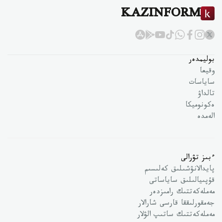
KAZINFORM
بوليمدەر
وقيعا
ساياسات
تالداۋ
ەكونوميكا
الەمدە
ءبىز تۋرالى
پايدالانۋشىلىق كەلىسىم
قۇپىيالىلىق ساياساتى
مەملەكەتتىك رامىزدەر
جەمقورلىققا قارسى شارالار
مەملەكەتتىك ساتىپ الۋلار