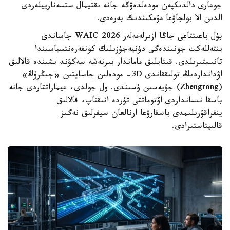
جوعارى دالدىكپەن مودەلدەۋگە جانە ىقتيمال ستسەنارييلەردى
الدىن الا بولجاۋعا مۇمكىندىك بەرەدى.
بۇل باعىتتاعى جاڭا ازىرلەمەلەر WAIC 2026 جاساندى
ينتەللەكت جونىندەگى دۇنيەجۇزىلىك كونفەرەنتسياسىندا
تانىستىرىلدى. قىتايلىق ماماندار بىرنەشە سەكۋند ىشىندە قالالىق
اۋدانداردىڭ تولىققاندى 3D- مودەلىن جاسايتىن «جىڭرۇڭ»
(Zhengrong) جۇيەسىن ۇسىندى. ول جولدى، عيماراتتاردى جانە
باسقا نىسانداردى اۆتوماتتى تۇردە انىقتاپ، قالالىق
ينفراقۇرىلىمدى باسقارۋعا ارنالعان سيفرلىق نەگىز
قالىپتاستىرادى.