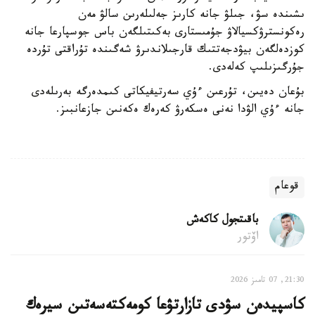
ىشىندە سۋ، جىلۋ جانە كارىز جەلىلەرىن سالۋ مەن
رەكونسترۋكسيالاۋ جۇمىستارى بەكىتىلگەن باس جوسپارعا جانە
كوزدەلگەن بيۋدجەتتىك قارجىلاندىرۋ شەگىندە تۇراقتى تۇردە
جۇرگىزىلىپ كەلەدى.
بۇعان دەيىن، تۇرعىن ءۇي سەرتيفيكاتى كىمدەرگە بەرىلەدى
جانە ءۇي الۋدا نەنى ەسكەرۋ كەرەك ەكەنىن جازعانبىز.
قوعام
باقىتجول كاكەش
اۆتور
21:30, 07 تامىز 2026
كاسپيدەن سۋدى تازارتۋعا كومەكتەسەتىن سيرەك