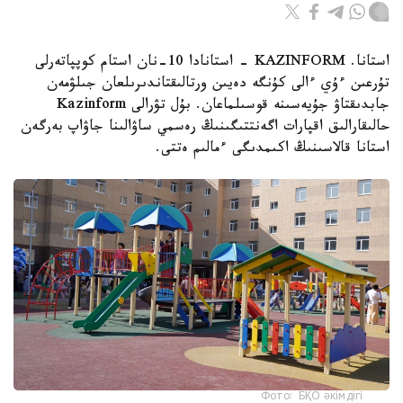
استانا. KAZINFORM - استانادا 10-نان استام كوپپاتەرلى
تۇرعىن ءۇي ءالى كۇنگە دەيىن ورتالىقتاندىرىلعان جىلۋمەن
جابدىقتاۋ جۇيەسىنە قوسىلماعان. بۇل تۋرالى Kazinform
حالىقارالىق اقپارات اگەنتتىگىنىڭ رەسمي ساۋالىنا جاۋاپ بەرگەن
استانا قالاسىنىڭ اكىمدىگى ءمالىم ەتتى.
Фото: БҚО әкімдігі