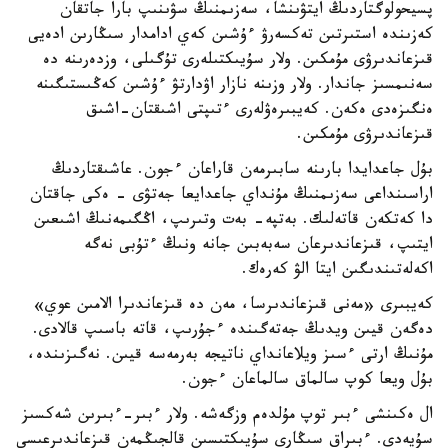
پسيحولوگتاردىڭ ايتۋىنشا، سەزىمنىڭ سۋىنىپ بارا جاتقان
كەزىندە استىرتىن تەكسەرۋ ءۇشىن كەي ادامدار سىڭارىن ادەيى
قىزعاندىرۋى مۇمكىن. ولار سۇيىكتىلەرى تۇگىلى، وزدەرىنە دە
سەنىمسىز جاندار. ولار وزىنە نازار اۋدارتۋ ءۇشىن كەڭىستىگىنە
ەنگىزەدى ەكەن. كەيبىرەۋلەرى ءتىپتى اشىقتان-اشىق
قىزعاندىرۋى مۇمكىن.
بۇل جاعدايدا بارىنە سابىرمەن قاراعان ءجون. عاشىقتاردىڭ
اراسىنداعى سەزىمنىڭ مۇنداي جاعدايعا جەتۋى - ەكى جاقتان
دا كەتكەن قاتەلىك. بەتپە- بەت وتىرىپ، اڭگىمەنىڭ اشىعىن
ايتىپ، قىزعاندىرعان سەبەبىن جانە ونىڭ ءتۇبى نەگە
اكەلەتىندىگىن ايتا الۋ كەرەك.
كەيبىرى «مەنى قىزعاندىرسا، مەن دە قىزعاندىرا الامىن عوي»
دەگەن قيىن ويدىڭ جەتەگىندە ءجۇرىپ، قاتە باسىپ قالادى.
مۇنىڭ ارتى ءسىز ويلاعانداي ناتيجە بەرمەسە قيىن. نەگىزىندە،
بۇل ويعا كوپ سالماق سالماعان ءجون.
ال ەكىنشى ءبىر توپ مۇلدەم وزگەشە. ولار ءبىر-ءبىرىن شەكسىز
سۇيەدى. ءبىراق سىڭارى سۇيىكتىسىن قالجىڭمەن قىزعاندىرعىسى