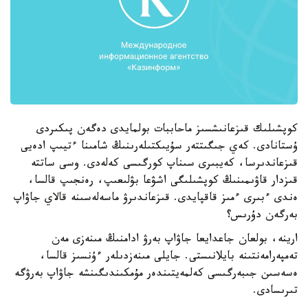
كوپشىلىك قىزعانىشسىز ماحاببات بولمايدى دەگەن پىكىردى
ۇستانادى. كەي جىگىتتەر سۇيىكتىلەرىنىڭ شامىنا ءتيىپ ادەيى
قىزعاندىرسا، كەيبىرى سىناپ كورگىسى كەلەدى. وسى ساتتە
قىزدار قاۋىمىنىڭ كوپشىلىگى اشۋعا بۋلىعىپ، رەنجىپ قالسا،
ەندى ءبىرى ءمىز قاقپايدى. قىزعاندىرۋ ماسەلەسىنە قالاي جاۋاپ
بەرگەن دۇرىس؟
ارينە، بولعان جاعدايعا جاۋاپ بەرۋ ادامنىڭ مىنەزى مەن
تەمپەرامەنتىنە بايلانىستى. جايلى مىنەزدىلەر ءۇنسىز قالسا،
ەسەسىن جىبەرگىسى كەلمەيتىندەر مۇمكىندىگىنشە جاۋاپ بەرۋگە
تىرىسادى.