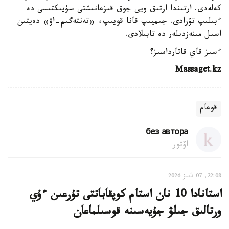
كەلەدى. ارتىندا ارتىق ويى جوق قىزعانىشتى سۇيىكتىسى دە
ءبىلىپ تۇرادى. جىميىپ قانا قويىپ، «تەنتەگىم-اۋ» دەيتىن
اسىل مىنەزدىلەر دە تابىلادى.
ءسىز قاي قاتارداسىز؟
Massaget.kz
قوعام
без автора
اۆتور
22:08, 07 تامىز 2026
استانادا 10 نان استام كوپقاباتتى تۇرعىن ءۇي
ورتالىق جىلۋ جۇيەسىنە قوسىلماعان