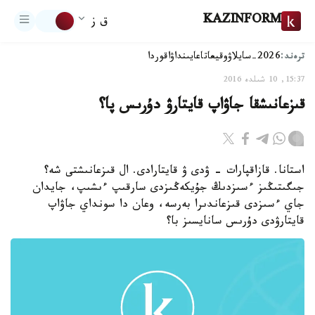
KAZINFORM
ق ز
ترەند:
2026-سايلاۋ
وقيعا
تاعايىنداۋ
اقوردا
15:37, 10 شىلدە 2016
قىزعانىشقا جاۋاپ قايتارۋ دۇرىس پا؟
استانا. قازاقپارات - ۋدى ۋ قايتارادى. ال قىزعانىشتى شە؟
جىگىتىڭىز ءسىزدىڭ جۇيكەڭىزدى سارقىپ ءىشىپ، جايدان
جاي ءسىزدى قىزعاندىرا بەرسە، وعان دا سونداي جاۋاپ
قايتارۋدى دۇرىس سانايسىز با؟