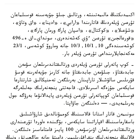
اكىمدىكتىڭ مالىمەتىنشە، ورتالىق جىلۋ جۇيەسىنە قوسىلماعان
تۇرعىن ۇيلەردىڭ قاتارىندا «ارابي»، «ادينا»، «اق وتاۋ»،
«شۇعىلا»، «كوكتال»، «اسپان پارك ورمان پارك»،
«قورعالجىن» تۇرعىن ءۇي كەشەندەرى، سونداي-اق ە-496
كوشەسىندەگى 10, 10/1, 10/3 جانە وماروۆ كوشەسى، 23/1
مەكەنجايلارىنداعى تۇرعىن ۇيلەر بار.
- كوپ پاتەرلى تۇرعىن ۇيلەردى ورتالىقتاندىرىلعان سۋمەن
جابدىقتاۋ، جىلۋمەن جابدىقتاۋ جانە كارىز جۇيەلەرىنە قوسۋ
قۇرىلىس سالۋشىلار تاراپىنان بەرىلگەن تەحنيكالىق شارتتارعا
سايكەس جۇزەگە اسىرىلادى. قاجەتتى ينجەنەرلىك جەلىلەرگە
قوسىلماعان كوپپاتەرلى تۇرعىن ۇيلەردى پايدالانۋعا بەرۋگە جول
بەرىلمەيدى، — دەلىنگەن جاۋاپتا.
سونىمەن قاتار استانا قالاسىنىڭ كوممۋنالدىق شارۋاشىلىق
باسقارماسىنىڭ اقپاراتىنا سايكەس، بۇگىندە ەلوردا تۇرعىندارى
ورتالىقتاندىرىلعان اۋىزسۋمەن 100 پايىز قامتاماسىز ەتىلگەن.
قالانىڭ ينجەنەرلىك ينفراقۇرىلىمىن دامىتۋ جانە جاڭعىرتۋ، ونىڭ