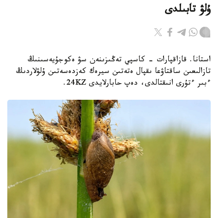
ۇلۋ تابىلدى
استانا. قازاقپارات - كاسپي تەڭىزىنەن سۋ ەكوجۇيەسىنىڭ
تازالىعىن ساقتاۋعا ىقپال ەتەتىن سيرەك كەزدەسەتىن ۇلۋلاردىڭ
ءبىر ءتۇرى انىقتالدى، دەپ حابارلايدى 24KZ.