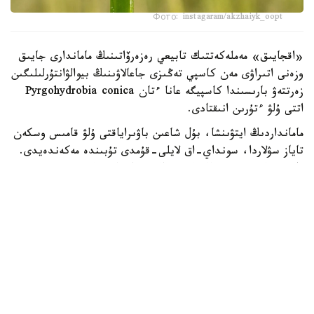
Фото: instagaram/akzhaiyk_oopt
«اقجايىق» مەملەكەتتىك تابيعي رەزەرۆاتىنىڭ ماماندارى جايىق
وزەنى اتىراۋى مەن كاسپي تەڭىزى جاعالاۋىنىڭ بيوالۋانتۇرلىلىگىن
زەرتتەۋ بارىسىندا كاسپيگە عانا ءتان Pyrgohydrobia conica
اتتى ۇلۋ ءتۇرىن انىقتادى.
مامانداردىڭ ايتۋىنشا، بۇل شاعىن باۋىراياقتى ۇلۋ قامىس وسكەن
تاياز سۋلاردا، سونداي-اق لايلى-قۇمدى تۇبىندە مەكەندەيدى.
ول سۋ ەكوجۇيەسىنىڭ ەكولوگيالىق جاعدايىن كورسەتەتىن
ماڭىزدى ينديكاتورلاردىڭ ءبىرى سانالادى. ۇلۋ كولەمى جاعىنان
كىشكەنتاي بولعانىمەن، تابيعي ورتا ءۇشىن ماڭىزى زور. ول
ورگانيكالىق قالدىقتارمەن جانە ميكروسكوپيالىق بالدىرلارمەن
قورەكتەنىپ، سۋدىڭ تابيعي تازارۋىنا ىقپال ەتەدى. سونىمەن
قاتار بالىقتار مەن سۋ قۇستارى ءۇشىن قورەك تىزبەگىنىڭ
ماڭىزدى بولىگى بولىپ تابىلادى، دەپ اتاپ ءوتتى «اقجايىق»
مەملەكەتتىك تابيعي رەزەرۆاتىنىڭ قىزمەتكەرلەرى.