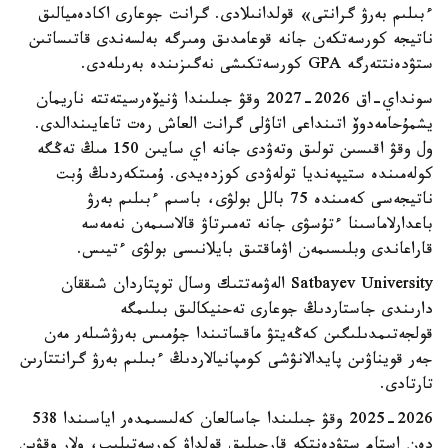
ءبىلىم بەرۋ گرانتى» قولدانىلادى. گرانت جوعارى اكادەميالىق
ناتيجە كورسەتكەن جانە قوعامدىق ومىرگە بەلسەندى قاتىساتىن
ستۋدەنتتەرگە GPA كورسەتكىشى نەگىزىندە بەرىلەدى.
سونداي-اق 2026-2027 وقۋ جىلىندا ۋنيۆەرسيتەتتە ناريمان
يشمۇحامەدوۆ اتىنداعى اتاۋلى گرانت العاش رەت تاعايىندالدى.
ول وقۋ اقىسىن تولىق وتەۋدى جانە اي سايىن 150 مىڭ تەڭگە
كولەمىندە ستيپەنديا تولەۋدى كوزدەيدى. ۇمىتكەردىڭ ۇبت
ناتيجەسى كەمىندە 75 بالل بولۋى، باسىم ءبىلىم بەرۋ
باعدارلاماسىنا ءتۇسۋى جانە تەمىرتاۋ قالاسىمەن نەمەسە
قاراعاندى وبلىسىمەن اۋماقتىق بايلانىسى بولۋى ءتيىس.
Satbayev University الەۋمەتتىك وسال توپتاردان شىققان
دارىندى جاستاردىڭ جوعارى تەحنيكالىق بىلىمگە
قولجەتىمدىلىگىن كەڭەيتۋ ماقساتىندا جۇمىس بەرۋشىلەر مەن
جەر قويناۋىن پايدالانۋشى كومپانيالاردىڭ ءبىلىم بەرۋ گرانتتارىن
تارتادى.
2025-2026 وقۋ جىلىندا جاسالعان كەلىسىمدەر اياسىندا 538
دەن استام ستۋدەنتكە قارجىلىق قولداۋ كورسەتىلىپ، ولار وقۋىن