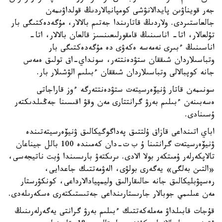
جەر قويناۋىن پايدالانۋشى كومپانيالاردىڭ قولداۋىمەن
جالعاستىردى. ولاردىڭ قاتارىندا جەتىم بالالار، مۇگەدەكتىگى بار
تۇلعالار، اتا- اناسىنىڭ قامقورلىعىنسىز قالعان بالالار، اتا-
اناسىنىڭ ءبىرى نەمەسە ەكەۋى دە مۇگەدەكتىگى بار
وتباسىلاردان شىققان ستۋدەنتتەر، سونداي-اق تولىق ەمەس
جانە كوپبالالى وتباسىلاردان شىققان ءبىلىم الۋشىلار بار.
سونىمەن قاتار ۋنيۆەرسيتەت ستۋدەنتتەرگە ءوز قاراجاتى
ەسەبىنەن ءبىلىم بەرۋ گرانتتارى مەن وقۋ اقىسىنا جەڭىلدىكتەر
ۇسىنادى.
اباي اتىنداعى قازاق ۇلتتىق پەداگوگيكالىق ۋنيۆەرسيتەتىندە
ۋنيۆەرسيتەت گرانتىنا ۇ ب ت-دان كەمىندە 100 بالل جيناعان
تالاپكەرلەر ۇمىتكەر بولا الادى. ىرىكتەۋ بارىسىندا ۇبت ناتيجەسى،
«التىن بەلگى» يەگەرى بولۋى، الەۋمەتتىك جاعدايى،
رەسپۋبليكالىق جانە حالىقارالىق وليمپيادالارداعى، كونكۋرستار
مەن عىلىمي جوبالار جارىستارىنداعى جەتىستىكتەرى ەسكەرىلەدى.
قۇجات قابىلداۋ مەملەكەتتىك ءبىلىم بەرۋ گرانتى يەگەرلەرىنىڭ