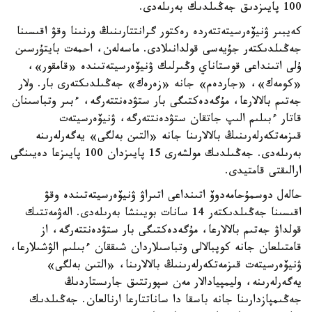
100 پايىزدىق جەڭىلدىك بەرىلەدى.
كەيبىر ۋنيۆەرسيتەتتەردە رەكتور گرانتتارىنىڭ ورنىنا وقۋ اقىسىنا
جەڭىلدىكتەر جۇيەسى قولدانىلادى. ماسەلەن، احمەت بايتۇرسىن
ۇلى اتىنداعى قوستاناي وڭىرلىك ۋنيۆەرسيتەتىندە «قامقور»،
«كومەك»، «جاردەم» جانە «زەرەك» جەڭىلدىكتەرى بار. ولار
جەتىم بالالارعا، مۇگەدەكتىگى بار ستۋدەنتتەرگە، ءبىر وتباسىنان
قاتار ءبىلىم الىپ جاتقان ستۋدەنتتەرگە، ۋنيۆەرسيتەت
قىزمەتكەرلەرىنىڭ بالالارىنا جانە «التىن بەلگى» يەگەرلەرىنە
بەرىلەدى. جەڭىلدىك مولشەرى 15 پايىزدان 100 پايىزعا دەيىنگى
ارالىقتى قامتيدى.
حالەل دوسمۇحامەدوۆ اتىنداعى اتىراۋ ۋنيۆەرسيتەتىندە وقۋ
اقىسىنا جەڭىلدىكتەر 14 سانات بويىنشا بەرىلەدى. الەۋمەتتىك
قولداۋ جەتىم بالالارعا، مۇگەدەكتىگى بار ستۋدەنتتەرگە، از
قامتىلعان جانە كوپبالالى وتباسىلاردان شىققان ءبىلىم الۋشىلارعا،
ۋنيۆەرسيتەت قىزمەتكەرلەرىنىڭ بالالارىنا، «التىن بەلگى»
يەگەرلەرىنە، وليمپيادالار مەن سپورتتىق جارىستاردىڭ
جەڭىمپازدارىنا جانە باسقا دا ساناتتارعا ارنالعان. جەڭىلدىك