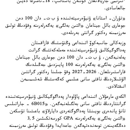
ءتىزىمى جاريالانعان كۇننەن باستالىپ، 18-تامىزعا دەيىن
جالعاسادى.
«تۇران- استانا» ۋنيۆەرسيتەتىندە ۇ ب ت- دان 100 دەن
جوعارى بالل جيناعان «التىن بەلگى» يەگەرلەرىنە وقۋدىڭ تولىق
مەرزىمىنە رەكتور گرانتى بەرىلەدى.
وزبەكالى جانىبەكوۆ اتىنداعى وڭتۇستىك قازاقستان
پەداگوگيكالىق ۋنيۆەرسيتەتىندە مەملەكەتتىك گرانت
يەلەنبەگەن، ۇ ب ت- دان 100 دەن جوعارى بالل جيناعان
«التىن بەلگى» يەگەرلەرىنە 100 پايىزدىق جەڭىلدىك
قاراستىرىلعان. 2026-2027 وقۋ جىلىنا رەكتور گرانتىن
الۋشىلاردىڭ ناقتى سانى عىلىمي كەڭەستىڭ شەشىمىمەن
انىقتالادى.
الكەي مارعۇلان اتىنداعى پاۆلودار پەداگوگيكالىق ۋنيۆەرسيتەتىندە
گرانتتاردىڭ ناقتى سانى بەلگىلەنبەگەن. «6B015 - جاراتىلىس
تانۋ پاندەرى بويىنشا پەداگوگتەردى دايارلاۋ» باعىتىنا تۇسكەن
«التىن بەلگى» يەگەرلەرىنە GPA كورسەتكىشىن 3,5
دەڭگەيىنەن تومەندەتپەگەن جاعدايدا وقۋدىڭ تولىق مەرزىمىنە