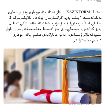
استانا. KAZINFORM - قازاقستاننىڭ جوعارى وقۋ ورىندارى
مەملەكەتتىك ءبىلىم بەرۋ گرانتتارىنان بولەك، تالاپكەرلەرگە 2
مىڭنان استام رەكتورلىق، ۋنيۆەرسيتەتتىك جانە ىشكى ءبىلىم
بەرۋ گرانتىن، سونداي-اق وقۋ اقىسىنا جەڭىلدىكتەر مەن اتاۋلى
ستيپەنديالار ۇسىنادى، دەپ حابارلايدى عىلىم جانە جوعارى
ءبىلىم مينيسترلىگى.