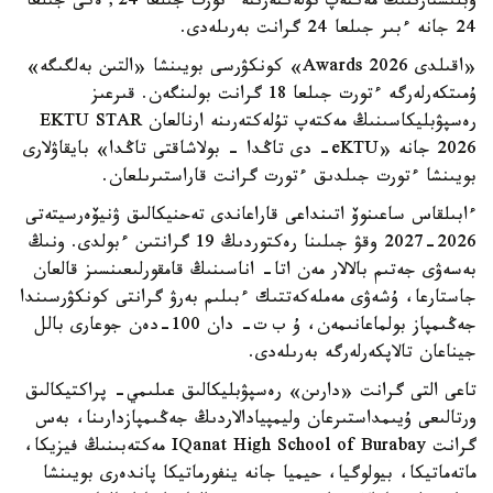
وبلىستارىنىڭ مەكتەپ تۇلەكتەرىنە ءتورت جىلعا 24, ەكى جىلعا
24 جانە ءبىر جىلعا 24 گرانت بەرىلەدى.
«اقىلدى Awards 2026» كونكۋرسى بويىنشا «التىن بەلگىگە»
ۇمىتكەرلەرگە ءتورت جىلعا 18 گرانت بولىنگەن. قىرعىز
رەسپۋبليكاسىنىڭ مەكتەپ تۇلەكتەرىنە ارنالعان EKTU STAR
2026 جانە «eKTU- دى تاڭدا - بولاشاقتى تاڭدا» بايقاۋلارى
بويىنشا ءتورت جىلدىق ءتورت گرانت قاراستىرىلعان.
ءابىلقاس ساعىنوۆ اتىنداعى قاراعاندى تەحنيكالىق ۋنيۆەرسيتەتى
2026-2027 وقۋ جىلىنا رەكتوردىڭ 19 گرانتىن ءبولدى. ونىڭ
بەسەۋى جەتىم بالالار مەن اتا- اناسىنىڭ قامقورلىعىنسىز قالعان
جاستارعا، ۇشەۋى مەملەكەتتىك ءبىلىم بەرۋ گرانتى كونكۋرسىندا
جەڭىمپاز بولماعانىمەن، ۇ ب ت- دان 100-دەن جوعارى بالل
جيناعان تالاپكەرلەرگە بەرىلەدى.
تاعى التى گرانت «دارىن» رەسپۋبليكالىق عىلىمي- پراكتيكالىق
ورتالىعى ۇيىمداستىرعان وليمپيادالاردىڭ جەڭىمپازدارىنا، بەس
گرانت IQanat High School of Burabay مەكتەبىنىڭ فيزيكا،
ماتەماتيكا، بيولوگيا، حيميا جانە ينفورماتيكا پاندەرى بويىنشا