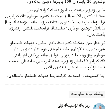
مولشەرى 20 پايىزدان 100 پايىزعا دەيىن جەتەدى.
جالپى ۋنيۆەرسيتەتتەردىڭ وزىندىك گرانتتارى مەن
جەڭىلدىكتەرى اكادەميالىق جەتىستىكتەرى جوعارى تالاپكەرلەردى
قولداۋعا، دارىندى جاستاردى ىنتالاندىرۋعا جانە الەۋمەتتىك وسال
ساناتتار ءۇشىن جوعارى ءبىلىمنىڭ قولجەتىمدىلىگىن ارتتىرۋعا
باعىتتالعان.
گرانتتار مەن جەڭىلدىكتەردىڭ ناقتى سانى، قۇجات قابىلداۋ
مەرزىمدەرى، تالاپتارى جانە قاجەتتى قۇجاتتار ءتىزىمى ءار
جوعارى وقۋ ورنىندا ءارتۇرلى. تولىق جانە وزەكتى اقپاراتتى
تالاپكەرلەر تاڭداعان ۋنيۆەرسيتەتتىڭ رەسمي سايتىنان نەمەسە
قابىلداۋ كوميسسياسىنان ناقتىلاي الادى.
ايتا كەتەيىك، اكىمدىك گرانتتارىنا قۇجات قابىلداۋ باستالدى.
بيلىك جانە ساياسات
ريزابەك نۇسىپبەك ۇلى