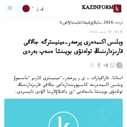
KAZINFORM
ق ز
ترەند:
2026-سايلاۋ
وقيعا
تاعايىنداۋ
اقوردا
09:39, 09 شىلدە 2016
وبلىس اكىمدەرى پرەمەر-مينيسترگە جالاقى
قارىزدارىنىڭ تولەنۋى بويىنشا ەسەپ بەردى
استانا. قازاقپارات - ق ر پرەمەر-ءمينيسترى كارىم ءماسىموۆ
وبلىس اكىمدەرىنە كاسىپورىندارداعى جالاقى قارىزدارىنىڭ
تولەنۋى بويىنشا ماسەلەنى ءوز باقىلاۋلارىنا الۋدى تاپسىردى.