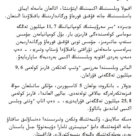
اقمولا وبلىسىنىڭ اكىمىنىڭ ايتۋىنشا، اتالعان ماسەلە ايماق
باسشىسىنىڭ جانە قۇقىق قورعاۋ ورگاندارىنىڭ باقىلاۋىنا الىنعان.
«بىزدە ءبىر سەرۆيستىك كومپانيانىڭ 11,7 ميلليون تەڭگە
سوماسى كولەمىندەگى قارىزى بار. بۇل كومپانيامەن جۇمىس
ىستەپ جاتىرمىز، جۇمىس توبى قۇقىق قورعاۋ ورگاندارىمەن
بىرلەسىپ ماسەلەنى تۇراقتى باقىلاۋدا ۇستاپ وتىر»، - دەپ
ەسەپ بەردى اقتوبە وبلىسىنىڭ اكىمى بەردىبەك ساپاربايەۆ.
الماتى وبلىسىندا مەرزىمى ءوتىپ كەتكەن قارىز كولەمى 9,6
ميلليون تەڭگەنى قۇراعان.
«ولار - بانكروت بولعان 5 كاسىپورىن، مۇلكى ساتىلعان سوڭ
قىزمەتكەرلەرگە جالاقى تولەنەدى. جالپى العاندا، قارىز كولەمى
25,8 ميلليون تەڭگەنى قۇرايدى»، - دەپ اتاپ ءوتتى وبلىس
اكىمى اماندىق باتالوۆ.
ەسكە سالايىق، ۇكىمەتتىڭ وتكەن وتىرىسىندا دەنساۋلىق ساقتاۋ
جانە الەۋمەتتىك دامۋ ءمينيسترى تامارا دۇيسەنوۆا جىل باسىنان
بەرى مەملەكەتتىك ەڭبەك ينسپەكتورلارى قازاقستان