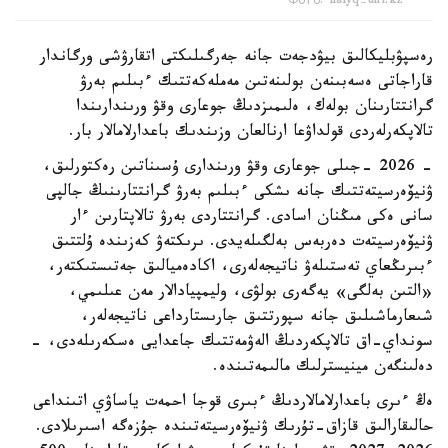
Фото: halyq-uni.kz
رەسپۋبليكالىق بيۋدجەت جانە جەرگىلىكتى اتقارۋشى ورگاندار
قاراجاتى ەسەبىنەن بولىنەتىن مەملەكەتتىك ءبىلىم بەرۋ
گرانتتارىنان بولەك، ەلىمىزدىڭ جوعارى وقۋ ورىندارىندا
تالاپكەرلەردى قولداۋعا ارنالعان وزىندىك باعدارلامالار بار.
- 2026 -جىلى جوعارى وقۋ ورىندارى ۇسىناتىن رەكتورلىق،
ۋنيۆەرسيتەتتىك جانە ىشكى ءبىلىم بەرۋ گرانتتارىنىڭ جالپى
سانى ەكى مىڭنان اسادى. گرانتتاردى بەرۋ تالاپتارىن ءار
ۋنيۆەرسيتەت دەربەس بەلگىلەيدى. ىرىكتەۋ كەزىندە ۇلتتىق
ءبىرىڭعاي تەستىلەۋ ناتيجەلەرى، اكادەميالىق جەتىستىكتەر،
«التىن بەلگى» يەگەرى بولۋى، وليمپيادالار مەن عىلىمي،
شىعارماشىلىق جانە سپورتتىق جارىستارداعى ناتيجەلەر،
سونداي-اق تالاپكەردىڭ الەۋمەتتىك جاعدايى ەسكەرىلەدى، -
دەلىنگەن مينيسترلىك مالىمەتىندە.
ەڭ ءىرى باعدارلامالاردىڭ ءبىرى قوجا احمەت ياساۋي اتىنداعى
حالىقارالىق قازاق-تۇرىك ۋنيۆەرسيتەتىندە جۇزەگە اسىرىلادى.