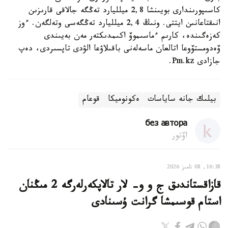
كاسىپورىندارى بويىنشا 2,8 ميلليارد تەڭگە جالاقى قارىزىن
انىقتاعانىن ايتتى. ونىڭ 2,4 ميلليارد تەڭگەسى وتەلگەن. ءوز
كەزەگىندە، كارىم ءماسىموۆ اكىمدىكتەر مەن بەيىندى
ۆەدومستۆوعا اتالعان ماسەلەنى باقىلاۋعا الۋدى تاپسىردى، دەپ
جازادى Pm.kz.
بيلىك جانە ساياسات
ەكونوميكا
قوعام
без автора
اۆتور
16:38, 08 تامىز 2026
قازاقستاندىق ج و و- لار تالاپكەرلەرگە 2 مىڭنان
استام قوسىمشا گرانت ۇسىنادى