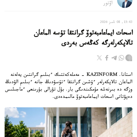
اۆتور
15:43, 08 تامىز 2026
اسحات ايماعامبەتوۆ گرانتقا تۇسە الماعان
تالاپكەرلەرگە كەڭەس بەردى
استانا. KAZINFORM - مەملەكەتتىك ءبىلىم گرانتىن يەلەنە
الماعان تالاپكەرلەر ءۇشىن گرانتقا ءتۇسۋدىڭ جانە ءبىلىم الۋدىڭ
وزگە دە بىرنەشە مۇمكىندىگى بار. بۇل تۋرالى بۇرىنعى ءماجىلىس
دەپۋتاتى اسحات ايماعامبەتوۆ مالىمدەدى.