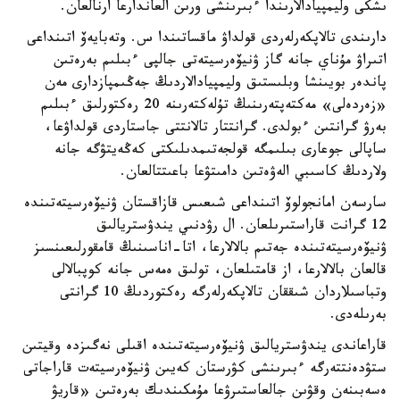
ىشكى وليمپيادالارىندا ءبىرىنشى ورىن العاندارعا ارنالعان.
دارىندى تالاپكەرلەردى قولداۋ ماقساتىندا س. وتەبايەۆ اتىنداعى
اتىراۋ مۇناي جانە گاز ۋنيۆەرسيتەتى جالپى ءبىلىم بەرەتىن
پاندەر بويىنشا وبلىستىق وليمپيادالاردىڭ جەڭىمپازدارى مەن
«زەردەلى» مەكتەپتەرىنىڭ تۇلەكتەرىنە 20 رەكتورلىق ءبىلىم
بەرۋ گرانتىن ءبولدى. گرانتتار تالانتتى جاستاردى قولداۋعا،
ساپالى جوعارى بىلىمگە قولجەتىمدىلىكتى كەڭەيتۋگە جانە
ولاردىڭ كاسىبي الەۋەتىن دامىتۋعا باعىتتالعان.
سارسەن امانجولوۆ اتىنداعى شىعىس قازاقستان ۋنيۆەرسيتەتىندە
12 گرانت قاراستىرىلعان. ال رۋدنىي يندۋستريالىق
ۋنيۆەرسيتەتىندە جەتىم بالالارعا، اتا-اناسىنىڭ قامقورلىعىنسىز
قالعان بالالارعا، از قامتىلعان، تولىق ەمەس جانە كوپبالالى
وتباسىلاردان شىققان تالاپكەرلەرگە رەكتوردىڭ 10 گرانتى
بەرىلەدى.
قاراعاندى يندۋستريالىق ۋنيۆەرسيتەتىندە اقىلى نەگىزدە وقيتىن
ستۋدەنتتەرگە ءبىرىنشى كۋرستان كەيىن ۋنيۆەرسيتەت قاراجاتى
ەسەبىنەن وقۋىن جالعاستىرۋعا مۇمكىندىك بەرەتىن «قاريۋ