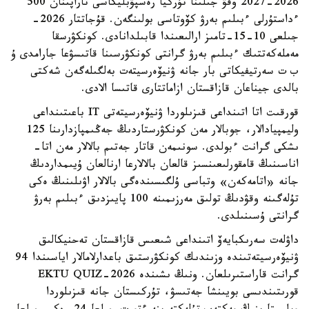
2026-2027 وقۋ جىلىنا تۇركيا رەسپۋبليكاسى تاراپىنان 500
ءداستۇرلى ءبىلىم بەرۋ كۆوتاسى بولىنگەن. قۇجاتتار 2026-
جىلعى 10-15-تامىز ارالىعىندا قابىلدانادى. كونكۋرسقا
مەملەكەتتىك ءبىلىم بەرۋ گرانتى كونكۋرسىنا قاتىسۋعا جارامدى ۇ
ب ت سەرتيفيكاتى بار جانە ۋنيۆەرسيتەت بەلگىلەگەن شەكتى
بالدى جيناعان قازاقستان ازاماتتارى قاتىسا الادى.
قورقىت اتا اتىنداعى قىزىلوردا ۋنيۆەرسيتەتى IT باعىتىنداعى
وليمپيادالار، جوبالار مەن كونكۋرستاردىڭ جەڭىمپازدارىنا 125
ىشكى گرانت ءبولدى. سونىمەن قاتار جەتىم بالالار مەن اتا-
اناسىنىڭ قامقورلىعىنسىز قالعان بالالارعا ارنالعان ۇيىمداردىڭ
جانە «اتامەكەن» وتباسى ۇلگىسىندەگى بالالار اۋىلىنىڭ ەكى
تۇلەگىنە وقۋدىڭ تولىق مەرزىمىنە 100 پايىزدىق ءبىلىم بەرۋ
گرانتى ۇسىنىلدى.
داۋلەت سەرىكبايەۆ اتىنداعى شىعىس قازاقستان تەحنيكالىق
ۋنيۆەرسيتەتىندە وزىندىك كونكۋرستىق باعدارلامالار اياسىندا 94
گرانت قاراستىرىلعان. ونىڭ ىشىندە EKTU QUIZ-2026
قورىتىندىسى بويىنشا جەتىسۋ، تۇركىستان جانە قىزىلوردا