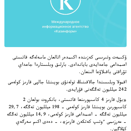
ۇكىمەت وتىرىسى كەزىندە اكىمدەر اتالعان ماسەلەگە قاتىستى
اعىمداعى جاعدايدى باياندادى. بارلىق وبلىستاردا جاعداي
تۇراقتى باقىلاۋعا الىنعان.
اقمولا وبلىسىندا جالاقىنىڭ تولەنۋى بويىنشا جالپى قارىز كولەمى
242 ميلليون تەڭگەنى قۇرايدى.
«بۇل قارىز 4 كاسىپورىنعا قاتىستى، بانكروت بولعان 2
كاسىپورىن بويىنشا قارىز كولەمى - 198 ميلليون تەڭگە، 29,7
ميلليون تەڭگە - اعىمداعى قارىز كولەمى، 14,9 ميلليون تەڭگە
- مەرزىمى ءوتىپ كەتكەن قارىز»، - دەدى اكىم سەرگەي
كۋلاگين.