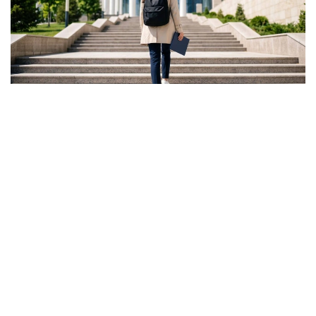
Фото: Ғылым және жоғары білім министрлігі
ونىڭ ايتۋىنشا، گرانت كونكۋرسىنىڭ ناتيجەسى تالاپكەر ءۇشىن
بارلىق مۇمكىندىك اياقتالدى دەگەندى بىلدىرمەيدى.
- باستىسى - ءالى دە گرانتتى جەڭىپ الۋعا مۇمكىندىك بار.
بىرىنشىدەن، اكىمدىكتەردىڭ گرانتتارى بار. بىرنەشە مىڭ
گرانت جەرگىلىكتى بيۋدجەتتەن بولىنەدى. ەكىنشىدەن،
«قازاقستان حالقىنا» قورىنىڭ گرانتتارى تاعى بار، - دەدى
اسحات ايماعامبەتوۆ.
سونداي-اق كەيبىر تالاپكەرلەر ءتۇرلى سەبەپپەن جەڭىپ العان