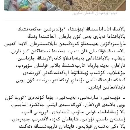
فوتو: ۆيدەودان الىنعان سكرين
بالانىڭ اتا-اناسىنىڭ ايتۋىنشا، ءبۇلدىرشىن جەكەمەنشىك
بالاباقشاعا نەبارى بەس كۇن بارعان. العاشىندا ونىڭ
مازاسىزدانۋىن بەيىمدەلۋ كەزەڭىمەن بايلانىستىرعان. الايدا كەيىن
بالاسىنىڭ قۇلاعىنان قان اعىپ، يىعىندا تىستەلگەن ءىز بارىن
بايقاپ، بالاباقشاداعى بەينەباقىلاۋ كامەرالارىنىڭ جازباسىن
قاراعان. بەينەجازبادا تاربيەشىنىڭ بالانى قولىنان سۇيرەپ،
جۇلقىلاپ، كۇشتەپ ۇيىقتاتۋعا ارەكەتتەنگەنى كورىنەدى.
كىشكەنتايدىڭ اناسى مۇنداي ارەكەتتەر بىرنەشە كۇن بويى
قايتالانعانىن ايتادى.
- دۇيسەنبى، سارسەنبى، بەيسەنبى، جۇما كۇندەرى ءتورت كۇن
بويى بالامدى قورلاعان. كورگەنىمدى ايتىپ جەتكىزە المايمىن.
بالا ۇيىقتاماسا، قولىن جاۋىپ تاستايدى. كورپەنى الىپ،
ۇستىنەن باسىپ تۇرادى. شايقاعان كەزدە لاقتىرىپ جىبەرەدى.
بالا ەكى بەتىمەن قۇلايدى. قايتادان تاربيەشىنىڭ ەتەگىنە