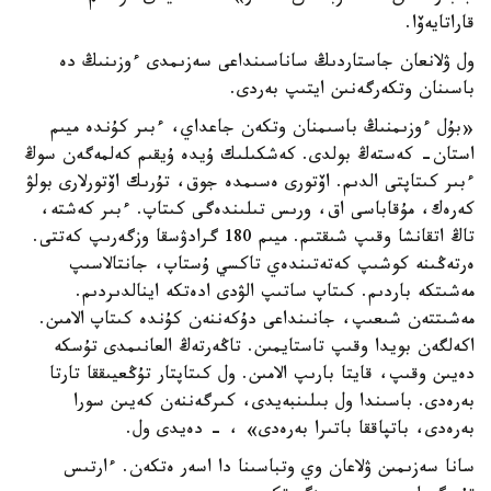
قاراتايەۆا.
ول ۋلانعان جاستاردىڭ ساناسىنداعى سەزىمدى ءوزىنىڭ دە
باسىنان وتكەرگەنىن ايتىپ بەردى.
«بۇل ءوزىمنىڭ باسىمنان وتكەن جاعداي، ءبىر كۇندە ميىم
استان- كەستەڭ بولدى. كەشكىلىك ۇيدە ۇيقىم كەلمەگەن سوڭ
ءبىر كىتاپتى الدىم. اۆتورى ەسىمدە جوق، تۇرىك اۆتورلارى بولۋ
كەرەك، مۇقاباسى اق، ورىس تىلىندەگى كىتاپ. ءبىر كەشتە،
تاڭ اتقانشا وقىپ شىقتىم. ميىم 180 گرادۋسقا وزگەرىپ كەتتى.
ەرتەڭىنە كوشىپ كەتەتىندەي تاكسي ۇستاپ، جانتالاسىپ
مەشىتكە باردىم. كىتاپ ساتىپ الۋدى ادەتكە اينالدىردىم.
مەشىتتەن شىعىپ، جانىنداعى دۇكەننەن كۇندە كىتاپ الامىن.
اكەلگەن بويدا وقىپ تاستايمىن. تاڭەرتەڭ العانىمدى تۇسكە
دەيىن وقىپ، قايتا بارىپ الامىن. ول كىتاپتار تۇڭعيىققا تارتا
بەرەدى. باسىندا ول بىلىنبەيدى، كىرگەننەن كەيىن سورا
بەرەدى، باتپاققا باتىرا بەرەدى» ، - دەيدى ول.
سانا سەزىمىن ۋلاعان وي وتباسىنا دا اسەر ەتكەن. ءارتىس