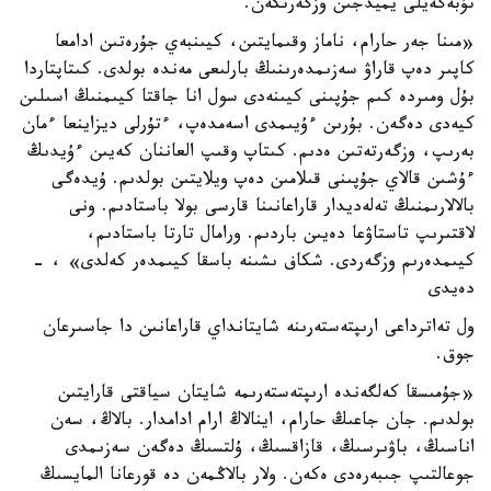
تۇبەگەيلى يميدجىن وزگەرتكەن.
«مىنا جەر حارام، ناماز وقىمايتىن، كيىنبەي جۇرەتىن ادامعا
كاپىر دەپ قاراۋ سەزىمدەرىنىڭ بارلىعى مەندە بولدى. كىتاپتاردا
بۇل ومىردە كىم جۇپىنى كيىنەدى سول انا جاقتا كيىمنىڭ اسىلىن
كيەدى دەگەن. بۇرىن ءۇيىمدى اسەمدەپ، ءتۇرلى ديزاينعا ءمان
بەرىپ، وزگەرتەتىن ەدىم. كىتاپ وقىپ العاننان كەيىن ءۇيدىڭ
ءۇشىن قالاي جۇپىنى قىلامىن دەپ ويلايتىن بولدىم. ۇيدەگى
بالالارىمنىڭ تەلەديدار قاراعانىنا قارسى بولا باستادىم. ونى
لاقتىرىپ تاستاۋعا دەيىن باردىم. ورامال تارتا باستادىم،
كيىمدەرىم وزگەردى. شكاف ىشىنە باسقا كيىمدەر كەلدى» ، -
دەيدى
ول تەاترداعى ارىپتەستەرىنە شايتانداي قاراعانىن دا جاسىرعان
جوق.
«جۇمىسقا كەلگەندە ارىپتەستەرىمە شايتان سياقتى قارايتىن
بولدىم. جان جاعىڭ حارام، اينالاڭ ارام ادامدار. بالاڭ، سەن
اناسىڭ، باۋىرسىڭ، قازاقسىڭ، ۇلتسىڭ دەگەن سەزىمدى
جوعالتىپ جىبەرەدى ەكەن. ولار بالاڭمەن دە قورعانا المايسىڭ