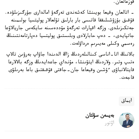
قوزعالعان.
- اتالعان وقيعا بويىنشا كەشەندى تەرگەۋ امالدارى جۇرگىزىلۋدە.
قۇقىق بۇزۋشىلىققا قاتىسى بار بارلىق تۇلعالار پوليتسيا بولىمىنە
جەتكىزىلدى. وزگە اقپارات تەرگەۋ مۇددەسىنە سايكەس جاريالاۋعا
جاتپايدى، - دەپ حابارلادى وبلىستىق پوليتسيا دەپارتامەنتىنىڭ
رەسمي وكىلى مەيىرىم ەرداۋلەت.
بالانىڭ اتا-اناسى كىنالىلەردىڭ زاڭ الدىندا جاۋاپ بەرۋىن تالاپ
ەتىپ وتىر. ولاردىڭ ايتۋىنشا، مۇنداي جاعدايدىڭ وزگە بالالارعا
قايتالانباۋى ءۇشىن وقيعاعا جان-جاقتى قۇقىقتىق باعا بەرىلۋى
قاجەت.
ايماق
بەيسەن سۇلتان
اۆتور