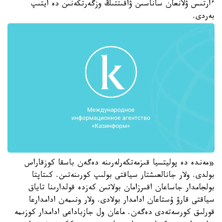
ءارتىس ۋلانعان ساناسىن ۋاقىتتىڭ وزگەرتكەنىن دە ايتىپ
بەردى.
«مەندە دە پوليتسيا قىزمەتكەرلەرىنە دەگەن باسقا كوزقاراس
بولدى. ولار جانالعىشتار سياقتى بولىپ كورىنەتىن. كىتاپتا
بولجامدار جاساعان اقىرزامان بولاتىن كەزدە قولدارىنا تاياق
سياقتى قارۋ ۇستاعان ادامدار بولادى. ولار ونىمەن ادامدارعا
قورلىق كورسەتەدى دەگەن. ماعان ول جازباداعى ادامدار كوزىمە