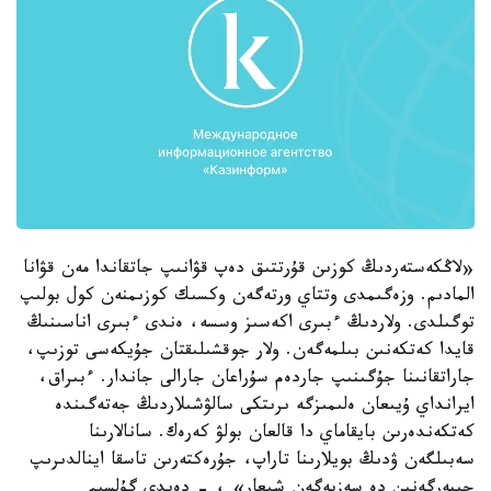
«لاڭكەستەردىڭ كوزىن قۇرتتىق دەپ قۋانىپ جاتقاندا مەن قۋانا
المادىم. وزەگىمدى وتتاي ورتەگەن وكسىك كوزىمنەن كول بولىپ
توگىلدى. ولاردىڭ ءبىرى اكەسىز وسسە، ەندى ءبىرى اناسىنىڭ
قايدا كەتكەنىن بىلمەگەن. ولار جوقشىلىقتان جۇيكەسى توزىپ،
جاراتقانىنا جۇگىنىپ جاردەم سۇراعان جارالى جاندار. ءبىراق،
ايرانداي ۇيىعان ەلىمىزگە ىرىتكى سالۋشىلاردىڭ جەتەگىندە
كەتكەندەرىن بايقاماي دا قالعان بولۋ كەرەك. سانالارىنا
سەبىلگەن ۋدىڭ بويلارىنا تاراپ، جۇرەكتەرىن تاسقا اينالدىرىپ
جىبەرگەنىن دە سەزبەگەن شىعار» ، - دەيدى گۇلسىم