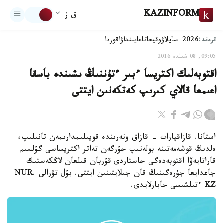
KAZINFORM
ق ز
ترەند:
2026-سايلاۋ
وقيعا
تاعايىنداۋ
اقوردا
09:05, 08 شىلدە 2016
اقتوبەلىك اكتريسا ءبىر ءتۇننىڭ ىشىندە باسقا
اعىمعا قالاي كىرىپ كەتكەنىن ايتتى
استانا. قازاقپارات - قازاق ونەرىندە قويىلىمدارىمەن تانىلىپ،
ەلدىڭ قوشەمەتىنە بولەنىپ جۇرگەن تەاتر اكتريساسى گۇلسىم
قاراتايەۆا اقتوبەدەگى جاستاردى قۇربان قىلعان لاڭكەستىك
جاعدايعا جۇرەگىنىڭ قان جىلايتىنىن ايتتى. بۇل تۋرالى NUR.
KZ ءتىلشىسى حابارلايدى.