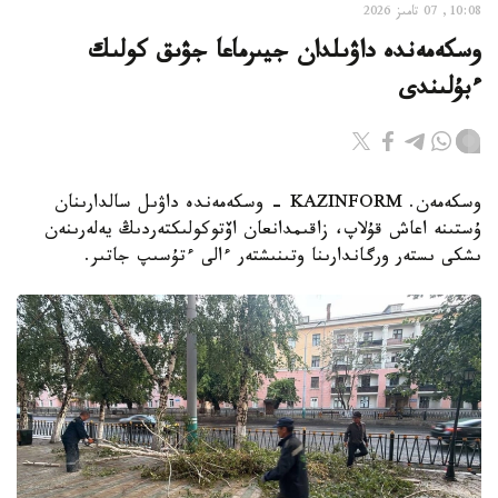
10:08, 07 تامىز 2026
وسكەمەندە داۋىلدان جيىرماعا جۋىق كولىك
ءبۇلىندى
وسكەمەن. KAZINFORM - وسكەمەندە داۋىل سالدارىنان
ۇستىنە اعاش قۇلاپ، زاقىمدانعان اۆتوكولىكتەردىڭ يەلەرىنەن
ىشكى ىستەر ورگاندارىنا وتىنىشتەر ءالى ءتۇسىپ جاتىر.