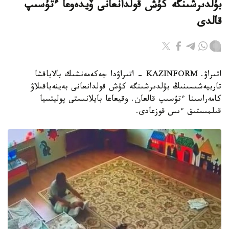
بۇلدىرشىنگە كۇش قولدانعانى ۆيدەوعا ءتۇسىپ
قالدى
اتىراۋ. KAZINFORM - اتىراۋدا جەكەمەنشىك بالاباقشا
تاربيەشىسىنىڭ بۇلدىرشىنگە كۇش قولدانعانى بەينەباقىلاۋ
كامەراسىنا ءتۇسىپ قالعان. وقيعاعا بايلانىستى پوليتسيا
قىلمىستىق ءىس قوزعادى.