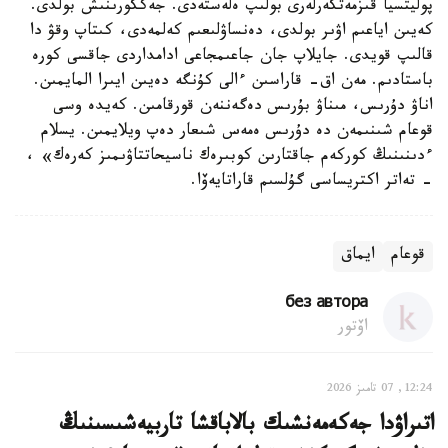
پوليتسيا قىزمەتكەرلەرى بولىپ ەلەستەدى. جەككورىنىش بولدى.
كەيىن اياعىم اۋىر بولدى، دەنساۋلىعىم كەلمەدى، كىتاپ وقۋ دا
قالىپ قويدى. جايلاپ جان جاعىمجاعى ادامداردى جاقسى كورە
باستادىم. مەن اق- قاراسىن ءالى كۇنگە دەيىن ايىرا المايمىن.
اناۋ دۇرىس، مىناۋ بۇرىس دەگەننەن قورقامىن. كەيدە وسى
قوعام شىنىمەن دە دۇرىس ەمەس شىعار دەپ ويلايمىن. يسلام
ءدىنىنىڭ كوركەم جاقتارىن كوبىرەك ناسيحاتتاۋىمىز كەرەك» ،
- تەاتر اكتريساسى گۇلسىم قاراتايەۆا.
قوعام
ايماق
без автора
اۆتور
12:24, 07 تامىز 2026
اتىراۋدا جەكەمەنشىك بالاباقشا تاربيەشىسىنىڭ