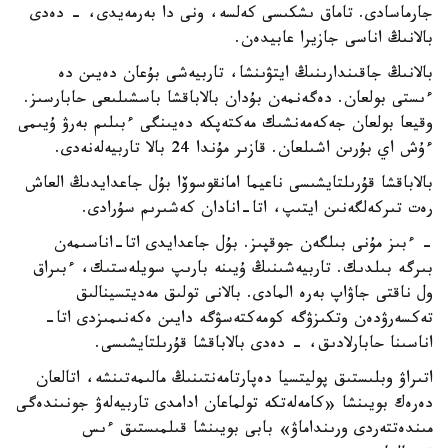
جارماسادى. تاماق ىشكىسى كەلسە، ونى دا بەرمەيدى، - دەدى
بالانىڭ اناسى جازيرا عابيدەن.
بالانىڭ جاقىندارىنىڭ ايتۋىنشا، تاربيەشى بۇعان دەيىن دە
ءىستى بولعان. دەگەنمەن بۇدان بالاباقشا باسشىلىعى حابارسىز.
وقيعا بولعان جەكەمەنشىك مەكتەپكە دەيىنگى ءبىلىم بەرۋ ۇيىمى
ءۇش اي بۇرىن اشىلعان. قازىر مۇندا 24 بالا تاربيەلەنەدى.
بالاباقشا قۇرىلتايشىسى ناعيما امانقوسوۆا بۇل جاعدايدىڭ العاش
رەت تىركەلگەنىن ايتىپ، اتا-انادان كەشىرىم سۇرادى.
- ءبىز مۇنى بىلگەن جوقپىز. بۇل جاعدايدى اتا-اناسىمەن
بىرگە بىلدىك. تاربيەشىنىڭ ۇيىنە بارىپ سويلەستىك، ءبىراق
ول ناقتى جاۋاپ بەرە المادى. بالانى تولىق مەديتسينالىق
تەكسەرۋدەن وتكىزۋگە كومەكتەسۋگە دايىن ەكەنىمىزدى اتا-
اناسىنا حابارلادىق، - دەدى بالاباقشا قۇرىلتايشىسى.
اتىراۋ وبلىستىق پوليتسيا دەپارتامەنتىنىڭ مالىمەتىنشە، اتالعان
دەرەك بويىنشا «كامەلەتكە تولماعان ادامدى تاربيەلەۋ جونىندەگى
مىندەتتەردى ورىنداماۋ» بابى بويىنشا قىلمىستىق ءىس