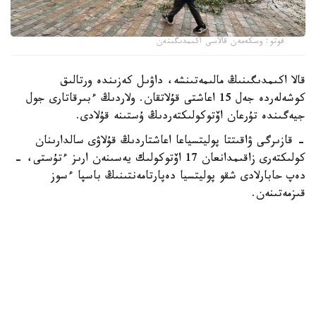
فوتو: وسكەمەن قالاسى اكىمدىگىنەن
قالا اكىمدىگىنىڭ مالىمەتىنشە، داۋىل كەزىندە ورتالىق
كوشەلەردە جەل 15 اعاشتى قۇلاتقان. ولاردىڭ ءبىرقاتارى جول
جيەگىندە تۇرعان اۆتوكولىكتەردىڭ ۇستىنە قۇلادى.
- قازىرگى ۋاقىتتا پوليتسياعا اعاشتاردىڭ قۇلاۋى سالدارىنان
كولىكتەرى زاقىمدانعان 17 اۆتوكولىك يەسىنەن ارىز ءتۇستى، -
دەپ حابارلادى شقو پوليتسيا دەپارتامەنتىنىڭ باسپا ءسوز
قىزمەتىنەن.
پوليتسياعا ءالى بارلىق زارداپ شەككەن كولىك يەلەرى جۇگىنىپ
ۇلگەرمەگەن بولۋى دا مۇمكىن.