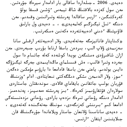
دەيدى. 2006 -جىلداردا ساقالى بار ادامدار سيرەك جۇرەتىن.
مەن سول كەزدە بالاقتىڭ شاڭ تيمەس ءۇشىن قىسقا بولۋ
كەرەكتىگىن، ءاربىر ساقالدا پەرىشتە وتىراتىنىن وقىدىم. مەن
دىنگە ءتىل تيگىزگىم كەلمەيدى» ، - دەيدى ول بارلىق
قاۋىپتىڭ ءدىني ادەبيەتتەردە ەكەنىن ەسكەرتىپ.
«كىتاپتار فاناتيزمگە جەتەلەيدى. ولار ادەبيەتتەر ارقىلى سانا
سەزىمدى ۋلاپ الىپ، بىردەن باسقا ارناعا بۇرىپ جىبەرەدى. مەن
ازان شاقىرۋدى ەستىگەن بويدا كوشەدە كەلە جاتسام دا سول
جەردە وتىرا قالىپ، ەش قىسىلماي ماڭدايىمدى جەرگە تيگىزۋگە
دايىن بولدىم. ياعني مەن باسقا قادامعا دا بارۋىم مۇمكىن دەگەن
ءسوز. ولار الدىمەن ىشكى دىڭگەكتى نىعايتادى. ادام ءوزىنىڭ
قۇربان بولىپ جاتقانىن بايقاماي قالادى. سوندىقتان جاستاردى
سولاردان قۇتقارۋىمىز كەرەك. ءبىز پەرىشتە ەمەسپىز، پەندەمىز.
ادامدار دىنگە رۋحاني تىرەك ىزدەپ بارادى. رۋحاني ىزدەنىستەگى
ادامعا كىم ءبىرىنشى كەزىگەدى، سونىڭ جەتەگىندە كەتەدى» ،
- دەيدى ساناسىنا ۋلانعان جاستار ويلاعاندا جۇرەگىنىڭ قان
جىلايتىنىن ايتقان ءارتىس.