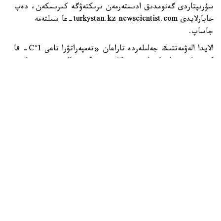
سۇرىپتاردى گەنومدىق ادىستەرمەن ىرىكتەۋگە كىرىسكەن، دەپ
حابارلايدى turkystan.kz newscientist.com-عا سىلتەمە
جاساپ.
الايدا الەۋمەتتىك جەلىلەردە تاراعان «تەمپەراتۋرا تاعى 1°C- قا
كوتەرىلسە، ماتچا مۇلدە جوعالادى» دەگەن مالىمدەمەنى عىلىمي
تۇرعىدان دالەلدەنگەن بولجام دەۋگە بولمايدى. قازىرگى
زەرتتەۋلەر كليماتتىڭ جىلىنۋى ءونىم كولەمىن ازايتىپ، جوعارى
ساپالى ماتچانىڭ ءدامىن وزگەرتۋى مۇمكىن ەكەنىن كورسەتەدى.
ءبىراق ناقتى ءبىر گرادۋسقا بايلانعان جويىلۋ شەگى انىقتالعان
جوق.
ماتچا كادىمگى كەپتىرىلگەن شاي جاپىراعىنان ەمەس، تەنچا
دەپ اتالاتىن ارنايى شيكىزاتتان دايىندالادى. ەگىن جيناۋعا
بىرنەشە اپتا قالعاندا شاي بۇتالارى كۇن ساۋلەسىنەن
كولەڭكەلەنەدى. بۇل جاپىراقتاعى حلوروفيلل مەن بوس
امينقىشقىلدارىنىڭ، سونىڭ ىشىندە تەانيننىڭ كوبىرەك جينالۋىنا
جاعداي جاسايدى. جينالعان جاپىراق بۋعا ۇستالىپ،
كەپتىرىلگەننەن كەيىن ساباقتارى مەن قاتتى بولىكتەرى الىنىپ،