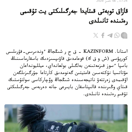
17:24, 08 تامىز 2026
قازاق توبەتى قىتايدا جەرگىلىكتى يت تۇقىمى
رەتىندە تانىلدى
استانا. KAZINFORM – ق ح ر شىڭجاڭ ءوندىرىس-قۇرىلىس
كورپۋسى (ش و ق ك) قوعامدىق قاۋىپسىزدىك باسقارماسىنىڭ
باسپا ءسوز قىزمەتىنەن بەلگىلى بولعانداي، ميلليونداعان
مۋتاتسيا نۇكتەسىن قامتيتىن گەنومدىق كارتاعا جۇرگىزىلگەن
اۋقىمدى زەرتتەۋ ناتيجەسىندە شىڭجاڭ وۆچاركاسى سولتۇستىك
قىتاي وڭىرىندە قالىپتاسقان بايىرعى جانە دەربەس جەرگىلىكتى
تۇقىم رەتىندە تانىلدى.