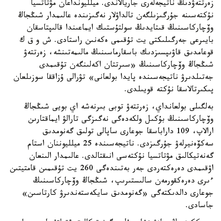
زەرتتەۋدىڭ ناتيجەلەرى جاريالاندى. ميلليونداعان مۋتاتسيا
نۇكتەسىنە جۇرگىزىلگەن تالداۋلار نەگىزىندە عالىمدار شىڭجاڭ
وۆچاركاسىنىڭ قىتايدىڭ سولتۇستىك ايماعىندا قالىپتاسقان
بايىرعى جەرگىلىكتى يت تۇقىمى ەكەنىن راستادى. ش و ق ك
قوعامدىق قاۋىپسىزدىك باسقارماسىنىڭ مالىمەتىنشە، زەرتتەۋ
شىڭجاڭ وۆچاركاسىنىڭ «سىرتتان اكەلىنگەن تۇقىمدى
جەتىلدىرۋ ناتيجەسىندە پايدا بولعانى» تۋرالى ۇزاققا سوزىلعان
پىكىرتالاسقا نۇكتە قويىلدى.
بەلگىلى بولعانداي، زەرتتەۋ توبى بىرنەشە اي بويى شىڭجاڭ
وۆچاركاسىنىڭ بۇكىل ولكەدەگى نەگىزگى تارالۋ ايماقتارىن
ارالاپ، 109 داراباسقا جوعارى ساپالى تولىق گەنومدىق
سەكۆەنيرلەۋ جۇرگىزدى. ناتيجەسىندە 25 ميلليوننان استام
گەنەتيكالىق مۋتاتسيا نۇكتەسى انىقتالدى. عالىمدار الىنعان
اۋقىمدى دەرەكتەردى جەر بەتىندەگى 260 يت تۇقىمىن قامتيتىن
ءىرى دەرەكقورمەن سالىستىرىپ، شىڭجاڭ وۆچاركاسىنىڭ
جوعارى دالدىكتەگى «گەنومدىق سايكەستەندىرۋ كارتاسىن»
جاسادى.