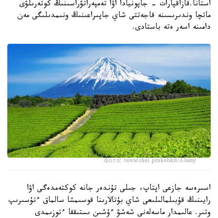
استانا.قازاقپارات - جاپونيادا اۋا تەمپەراتۋراسىنىڭ كوتەرىلۋى
ماتچا وندىرىسىنە قاجەتتى شاي جاپىراعىنىڭ ونىمدىلىگى مەن
دامىنە اسەر ەتە باستادى.
Фото: tawatchai prakobkit/Alamy
اسىرەسە جازعى اپتاپ، جىلى تۇندەر جانە كوكتەمدەگى اۋا
رايىنىڭ قۇبىلمالىلىعى شاي بۇتالارىنا قوسىمشا سالماق ءتۇسىرىپ
وتىر. عالىمدار ماسەلەنى شەشۋ ءۇشىن ىستىققا ءتوزىمدى