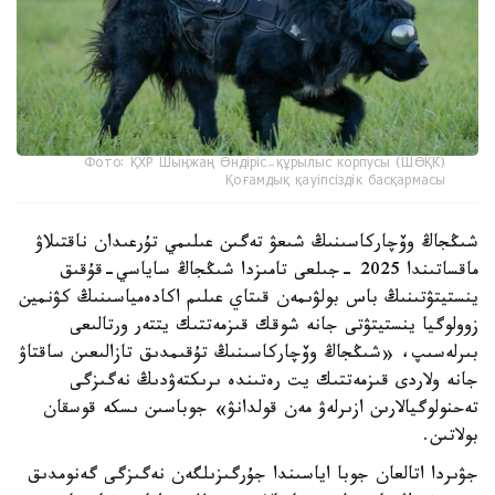
Фото: ҚХР Шыңжаң Өндіріс-құрылыс корпусы (ШӨҚК)
Қоғамдық қауіпсіздік басқармасы
شىڭجاڭ وۆچاركاسىنىڭ شىعۋ تەگىن عىلىمي تۇرعىدان ناقتىلاۋ
ماقساتىندا 2025 -جىلعى تامىزدا شىڭجاڭ ساياسي-قۇقىق
ينستيتۋتىنىڭ باس بولۋىمەن قىتاي عىلىم اكادەمياسىنىڭ كۋنمين
زوولوگيا ينستيتۋتى جانە شوقك قىزمەتتىك يتتەر ورتالىعى
بىرلەسىپ، «شىڭجاڭ وۆچاركاسىنىڭ تۇقىمدىق تازالىعىن ساقتاۋ
جانە ولاردى قىزمەتتىك يت رەتىندە ىرىكتەۋدىڭ نەگىزگى
تەحنولوگيالارىن ازىرلەۋ مەن قولدانۋ» جوباسىن ىسكە قوسقان
بولاتىن.
جۋىردا اتالعان جوبا اياسىندا جۇرگىزىلگەن نەگىزگى گەنومدىق