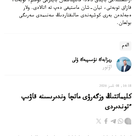
ارالىعىنداعى بايتاق دالادا قالىپتاسقان بايىرعى تۇقىم، توبەت،
قازاق توبەتى، تيان-شان ماستيفى دەپ تە اتالادى. ولار
ەجەلدەن بەرى كوشپەندى حالىقتاردىڭ سەنىمدى سەرىگى
بولعان.
الەم
ريزابەك نۇسىپبەك ۇلى
اۆتور
16:18, 08 تامىز 2026
كليماتتىڭ وزگەرۋى ماتچا وندىرىسىنە قاۋىپ
ءتوندىردى