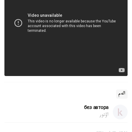
الەم
без автора
اۆتور