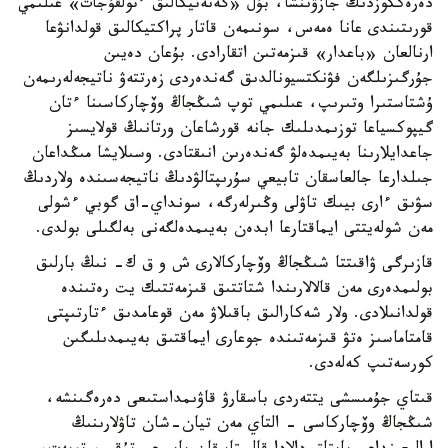
دەرەككوزدىڭ جازۋىنشا، بۇل «گەنەتيكالىق ءتولقۇجات» عىلىمي
قورىتىندى عانا ەمەس، سونىمەن قاتار پراكتيكالىق قولدانۋعا
ارنالعان «باعدار» قىزمەتىن اتقارادى. بۇعان دەيىن
جۇرگىزىلگەن فۋنكتسيونالدىق گەندەردى زەرتتەۋ ناتيجەلەرىمەن
ۇشتاستىرا وتىرىپ، عىلىمي توپ شىڭجاڭ وۆچاركاسىنا ءتان
گيپوكسياعا توزىمدىلىك جانە قورشاعان ورتانىڭ قولايسىز
جاعدايلارىنا بەيىمدەلۋ گەندەرىن انىقتادى. وسىلايشا مىڭداعان
جىلدارعا جالعاسقان تابيعي سۇرىپتالۋدىڭ ناتيجەسىندە ولاردىڭ
سۋىق ءارى بيىك تاۋلى وڭىرلەرگە، سونداي-اق گوبي ءشولى
مەن شولەيتتى ايماقتارعا ابدەن بەيىمدەلگەنى بەلگىلى بولدى.
قازىرگى ۋاقىتتا شىڭجاڭ وۆچاركالارى ش و ق ك- نىڭ بارلىق
بولىمدەرى مەن قالالارىندا شتاتتىق قىزمەتتىك يت رەتىندە
قولدانىلادى. ولار شەكارالىق باقىلاۋ مەن قوعامدىق ءتارتىپتى
قامتاماسىز ەتۋ قىزمەتىندە جوعارى ايماقتىق بەيىمدىلىگىن
كورسەتىپ كەلەدى.
قىتاي جۇمىسشى يتتەردى باسقارۋ قاۋىمداستىعى دەرەگىنشە،
شىڭجاڭ وۆچاركاسى - التاي مەن تيان-شان تاۋلارىنىڭ