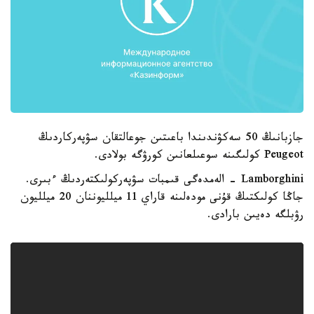
جازبانىڭ 50 سەكۋندىندا باعىتىن جوعالتقان سۋپەركاردىڭ
Peugeot كولىگىنە سوعىلعانىن كورۋگە بولادى.
Lamborghini - الەمدەگى قىمبات سۋپەركولىكتەردىڭ ءبىرى.
جاڭا كولىكتىڭ قۇنى مودەلىنە قاراي 11 ميلليوننان 20 ميلليون
رۋبلگە دەيىن بارادى.