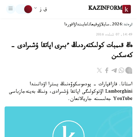
KAZINFORM
ق ز
ترەند:
2026-سايلاۋ
وقيعا
تاعايىنداۋ
اقوردا
14:49, 07 شىلدە 2016
ەڭ قىمبات كولىكتەردىڭ ءبىرى اپاتقا ۇشىرادى -
كەسكىن
استانا. قازاقپارات - پودموسكوۆەنىڭ يسترا اۋدانىندا
Lamborghini اۆتوكولىگى اپاتقا ۇشىرادى، ونىڭ بەينەجازباسى
YouTube جەلىسىنە جاريالانعان.