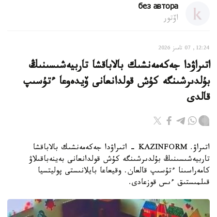
без автора
اۆتور
12:24, 07 تامىز 2026
اتىراۋدا جەكەمەنشىك بالاباقشا تاربيەشىسىنىڭ
بۇلدىرشىنگە كۇش قولدانعانى ۆيدەوعا ءتۇسىپ
قالدى
اتىراۋ. KAZINFORM - اتىراۋدا جەكەمەنشىك بالاباقشا
تاربيەشىسىنىڭ بۇلدىرشىنگە كۇش قولدانعانى بەينەباقىلاۋ
كامەراسىنا ءتۇسىپ قالعان. وقيعاعا بايلانىستى پوليتسيا
قىلمىستىق ءىس قوزعادى.