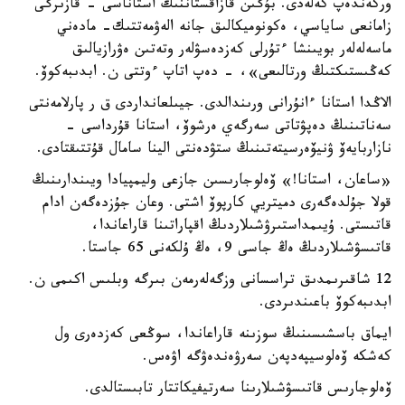
وركەندەپ كەلەدى. بۇگىن قازاقستاننىڭ استاناسى - قازىرگى
زامانعى ساياسي، ەكونوميكالىق جانە الەۋمەتتىك- مادەني
ماسەلەلەر بويىنشا ءتۇرلى كەزدەسۋلەر وتەتىن ەۋرازيالىق
كەڭىستىكتىڭ ورتالىعى»، - دەپ اتاپ ءوتتى ن. ابدىبەكوۆ.
الاڭدا استانا ءانۇرانى ورىندالدى. جيىلعانداردى ق ر پارلامەنتى
سەناتىنىڭ دەپۋتاتى سەرگەي ەرشوۆ، استانا قۇرداسى -
نازاربايەۆ ۋنيۆەرسيتەتىنىڭ ستۋدەنتى الينا سامال قۇتتىقتادى.
«ساعان، استانا!» ۆەلوجارىسىن جازعى وليمپيادا ويىندارىنىڭ
قولا جۇلدەگەرى دميتريي كارپوۆ اشتى. وعان جۇزدەگەن ادام
قاتىستى. ۇيىمداستىرۋشىلاردىڭ اقپاراتىنا قاراعاندا،
قاتىسۋشىلاردىڭ ەڭ جاسى 9، ەڭ ۇلكەنى 65 جاستا.
12 شاقىرىمدىق تراسسانى وزگەلەرمەن بىرگە وبلىس اكىمى ن.
ابدىبەكوۆ باعىندىردى.
ايماق باسشىسىنىڭ سوزىنە قاراعاندا، سوڭعى كەزدەرى ول
كەشكە ۆەلوسيپەدپەن سەرۋەندەۋگە اۋەس.
ۆەلوجارىس قاتىسۋشىلارىنا سەرتيفيكاتتار تابىستالدى.