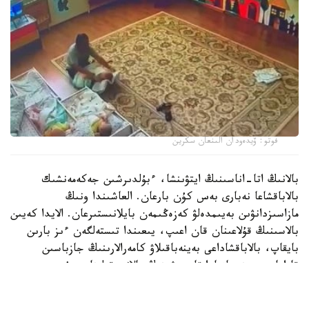
فوتو: ۆيدەودان الىنعان سكرين
بالانىڭ اتا-اناسىنىڭ ايتۋىنشا، ءبۇلدىرشىن جەكەمەنشىك
بالاباقشاعا نەبارى بەس كۇن بارعان. العاشىندا ونىڭ
مازاسىزدانۋىن بەيىمدەلۋ كەزەڭىمەن بايلانىستىرعان. الايدا كەيىن
بالاسىنىڭ قۇلاعىنان قان اعىپ، يىعىندا تىستەلگەن ءىز بارىن
بايقاپ، بالاباقشاداعى بەينەباقىلاۋ كامەرالارىنىڭ جازباسىن
قاراعان. بەينەجازبادا تاربيەشىنىڭ بالانى قولىنان سۇيرەپ،
جۇلقىلاپ، كۇشتەپ ۇيىقتاتۋعا ارەكەتتەنگەنى كورىنەدى.
كىشكەنتايدىڭ اناسى مۇنداي ارەكەتتەر بىرنەشە كۇن بويى