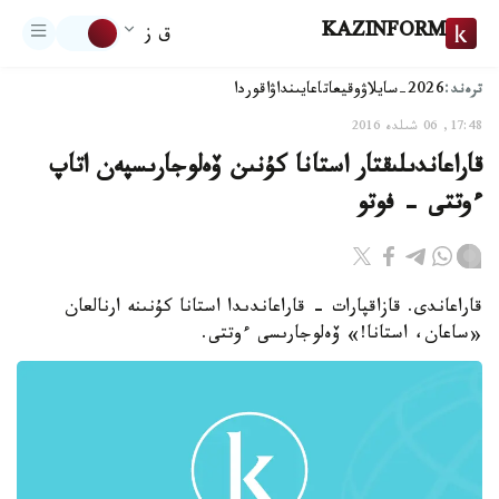
KAZINFORM
ق ز
ترەند:
2026-سايلاۋ
وقيعا
تاعايىنداۋ
اقوردا
17:48, 06 شىلدە 2016
قاراعاندىلىقتار استانا كۇنىن ۆەلوجارىسپەن اتاپ
ءوتتى - فوتو
قاراعاندى. قازاقپارات - قاراعاندىدا استانا كۇنىنە ارنالعان
«ساعان، استانا!» ۆەلوجارىسى ءوتتى.