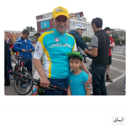
ايماق