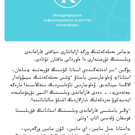
«جاس مەملەكەتتىڭ وزگە ازاماتتارى سياقتى قاراعاندى
وبلىسىنىڭ تۇرعىندارى دا ەلوردانى ماقتان تۇتادى.
بۇگىن ءبىز ادەتتەگىدەي استانا كۇنىنىڭ قۇرمەتىنە «ساعان،
استانا!» ۆەلوجارىسىن باستاۋ ءۇشىن مەملەكەتتىك سيمۆولدار
الاڭىنا جينالدىق. ۆەلوجارىس تاۋەلسىزدىك ستەللاسىندا مارەگە
جەتەدى»، - دەدى قاراعاندى وبلىسىنىڭ اكىمى نۇرمۇحامبەت
ابدىبەكوۆ مەرەكەلىك شارالاردىڭ اشىلۋ سالتاناتىندا.
ءوڭىر باسشىسى قاراعاندى وبلىسىنىڭ استانانىڭ قۇرىلىسىنا
قوسقان ۇلەسىن اتاپ ءوتتى.
«استانا جىل سايىن، اي سايىن، كۇن سايىن وزگەرىپ،