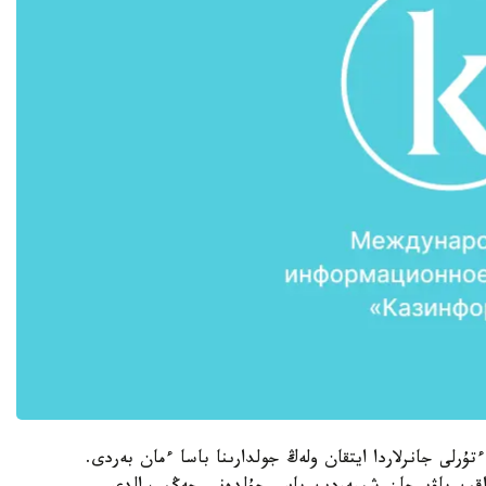
تۇرلى جانرلاردا ايتقان ولەڭ جولدارىنا باسا ءمان بەردى.