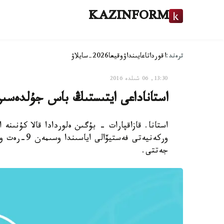
KAZINFORM
ترەند:
اقوردا
تاعايىنداۋ
وقيعا
2026-سايلاۋ
13:30, 06 شىلدە 2016
استاناداعى ايتىستىڭ باس جۇلدەسىن
استانا. قازاقپارات - بۇگىن ەلوردادا قالا كۇنىنە
وركەنيەتى فە
جەتتى.