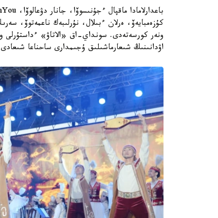
ونەر كورسەتەدى. سونداي-اق «الاتاۋ» ءداستۇرلى ونە
اۋدانىنىڭ شىعارماشىلىق ۇجىمدارى ساحناعا شىعادى.