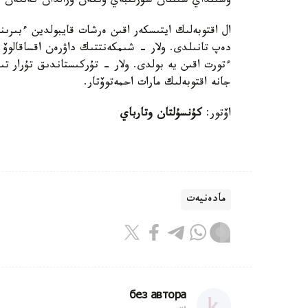
وسىنداي سىننان سۇرىنبەي وتكەن ورالدان كەلگەن 
ال اقتوبەلىك ايتىسكەر اقىن ەرشات قايبولدين ءبىرى
دەپ تانىلدى. ولار - شىمكەنتتىك داۋرەن اقساقالوۆ 
ءتورت اقىن يە بولدى. ولار - تۇركىستاندىق تۇرار تىلە
جانە اقتوبەلىك مارات احمەتوۆتار.
اۆتور:
كۇنسۇلتان وتارباي
مادەنيەت
без автора