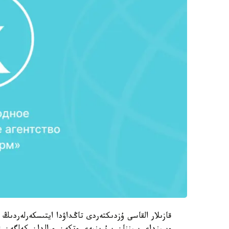
قازىلار القاسى ۇزدىكتەردى تاڭداۋدا ايتىسكەرلەردىڭ ء