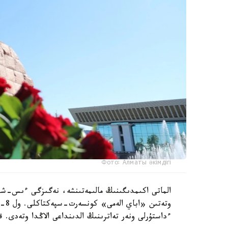
Фото: Алматы әкімдігі
ءداستۇرلى ونەر تەاترىنىڭ الدىنداعى الاڭدا وتەدى. 