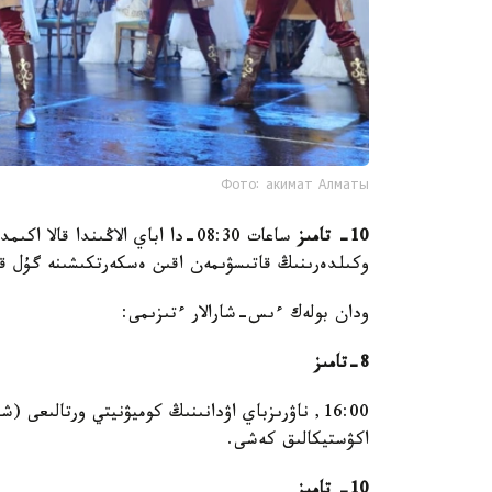
Фото: акимат Алматы
10- تامىز
ساعات 08:30-دا اباي الاڭىندا قا
وكىلدەرىنىڭ قاتىسۋىمەن اقىن ەسكەرتكىشىنە گۇل ق
ودان بولەك ءىس-شارالار ءتىزىمى:
8-تامىز
اكۋستيكالىق كەشى.
10- تامىز