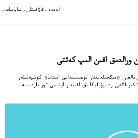
الەمدە
قازاقستان
ساياسات
ت
 ورالدىق اقىن الىپ كەتتى
 ارنالعان «مىڭجىلدىقتار توعىسىنداعى استانا» كوشپەلىلەر
ستيۆالى اياسىندا وسىمەن 9-رەت وتكىزىلگەن رەسپۋبليكالىق اقىندار ايتىسى ءوز مارەسىنە