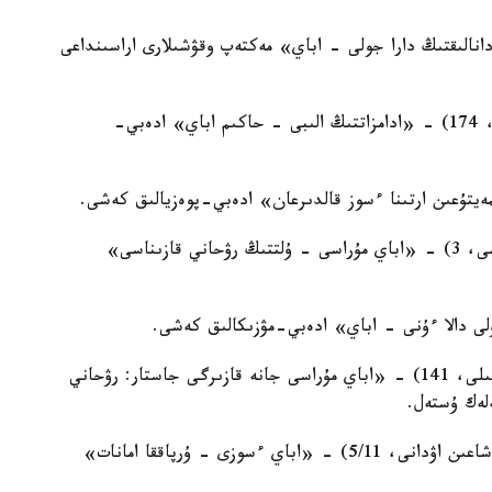
ى - «دانالىقتىڭ دارا جولى - اباي» مەكتەپ وقۋشىلارى اراسىنداعى
11:00, №24 كىتاپحانا (4-اينابۇلاق شاعىن اۋدانى، 174) - «ادامزاتتىڭ الىبى - حاكىم اباي» ادەبي-
11:00, №14 كىتاپحانا (ريمسكي-كورساكوۆ كوشەسى، 3) - «اباي مۇراسى - ۇلتتىڭ رۋحاني قازىناسى»
11:00, مۇحتار اۋەزوۆ اتىنداعى كىتاپحانا (اباي داڭعىلى، 141) - «اباي مۇراسى جانە قازىرگى جاستار: رۋحاني
لەك ۇستەل.
11:00, Alatau Creative Hub ورتالىعى (نۇركەنت شاعىن اۋدانى، 5/11) - «اباي ءسوزى - ۇرپاققا امانات»