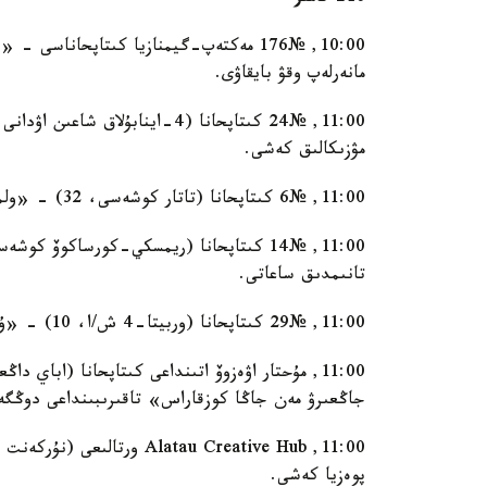
10:00, №176 مەكتەپ-گيمنازيا كىتاپحاناس
مانەرلەپ وقۋ بايقاۋى.
مۋزىكالىق كەشى.
11:00, №6 كىتاپحانا (تاتار كوشەسى، 32) - «ولمەيتۇعىن ارتىنا ءسوز قالدىرعان» ادەبي-پوەزيالىق كەشى.
تانىمدىق ساعاتى.
11:00, №29 كىتاپحانا (وربيتا-4 ش/ا، 10) - «ۇلى دالا ءۇنى - اباي» ادەبي-مۋزىكالىق كەشى.
جاڭعىرۋ مەن جاڭا كوزقاراس» تاقىرىبىنداعى دوڭگە
پوەزيا كەشى.