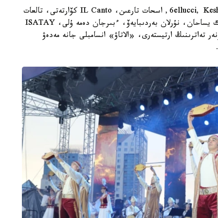
باعدارلامادا ماقپال ءجۇنىسوۆا، جانار دۋعالوۆا، 6ellucci, KeshYou, اسحات تارعىن، IL Canto كۆارتەتى، تالعات
كۇزەمبايەۆ، ەرلان ءبىلال، نۇرلىبەك ناعمەتوۆ، سەرىك يساحان، نۇرلان بەردىبايەۆ، ءبىرجان دەمە ۇلى، ISATAY
ر تەاترىنىڭ ارتيستەرى، «الاتاۋ» انسامبلى جانە مەدەۋ