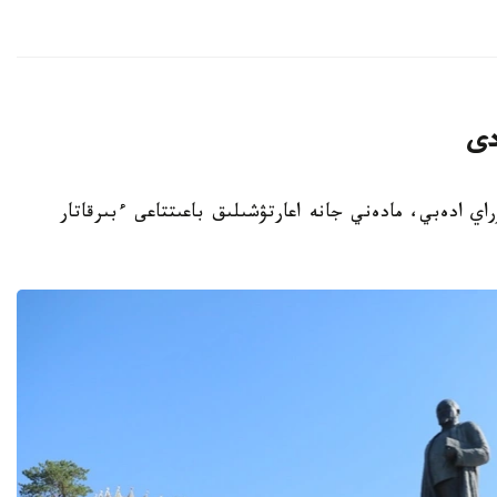
دى
باي كۇنىنە وراي ادەبي، مادەني جانە اعارتۋشىلىق باعىتتاعى ءبىرقاتار