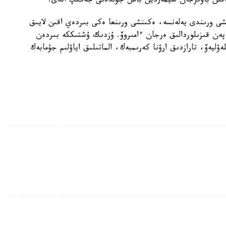
اقىن باۋىرجان شيمەردين باس جۇلدەنى جەڭىپ الدى.
نشى ورىندى يەلەنسە، ەكىنشى ورىنعا ەكى بىردەي اقىن لايىق
پەن قىزىلوردالىق ەرجان ءامىروۆ. ۇزدىك ۇشتىككە بىردەن
ۋليەۆ، تارازدىق ارۋنا كەرىمبەك، الماتىلىق اياۋلىم جۇمابەك