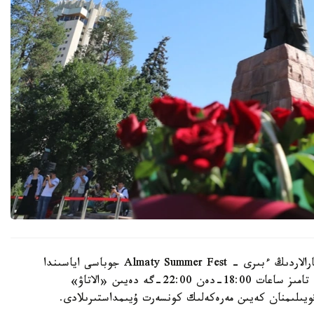
الماتى اكىمدىگىنىڭ مالىمەتىنشە، نەگىزگى ءىس-شارالاردىڭ ءبىرى - Almaty Summer Fest جوباسى اياسىندا
وتەتىن «اباي الەمى» كونسەرت-سپەكتاكلى. ول 8- تامىز ساعات 18:00-دەن 22:00-گە دەيىن «الاتاۋ»
قويىلىمنان كەيىن مەرەكەلىك كونسەرت ۇيىمداستىرىلادى.