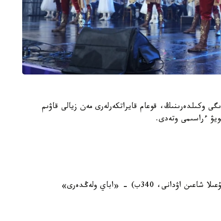
لا اكىمدىگى وكىلدەرىنىڭ، قوعام قايراتكەرلەرى مەن زيالى قاۋىم
ويۋ ءراسىمى وتەدى.
16:00, ناۋرىزباي اۋدانىنىڭ كوميۋنيتي ورتالىعى (شۇعىلا شاعىن اۋدانى، 340ب) - «اباي ولەڭدەرى»