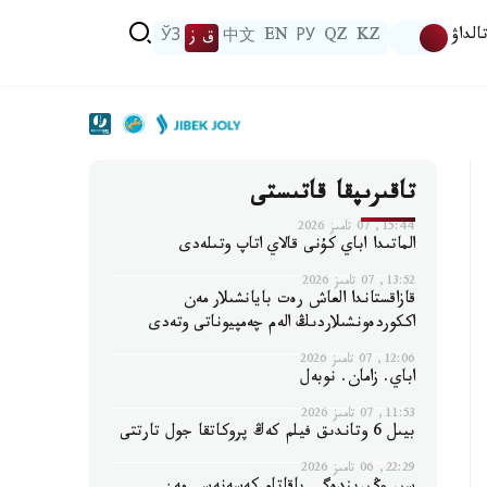
الداۋ
KZ
QZ
РУ
EN
中文
ق ز
ЎЗ
تاقىرىپقا قاتىستى
15:44, 07 تامىز 2026
الماتىدا اباي كۇنى قالاي اتاپ وتىلەدى
13:52, 07 تامىز 2026
قازاقستاندا العاش رەت بايانشىلار مەن
اككوردەونشىلاردىڭ الەم چەمپيوناتى وتەدى
12:06, 07 تامىز 2026
اباي. زامان. نوبەل
11:53, 07 تامىز 2026
بيىل 6 وتاندىق فيلم كەڭ پروكاتقا جول تارتتى
22:29, 06 تامىز 2026