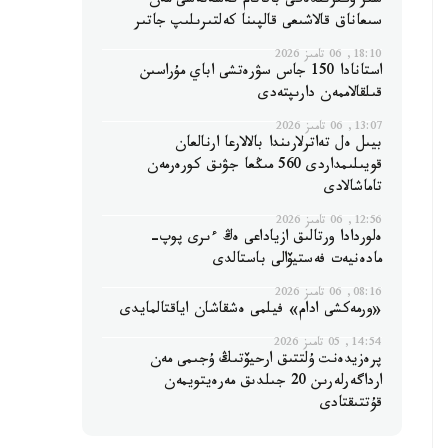
سىر وڭىرىندەگى باقاتام كەسەنەسى مەن
سىعاناق قالاشىعى قالپىنا كەلتىرىلىپ جاتىر
18:10, 06 تامىز 2026
استانادا 150 جاس سۋرەتشى اباي مۇراسىن
قىلقالاممەن دارىپتەدى
13:07, 06 تامىز 2026
بيىل ەل تەاترلارىندا بالالارعا ارنالعان
قويىلىمداردى 560 مىڭعا جۋىق كورەرمەن
تاماشالادى
12:56, 06 تامىز 2026
ەلوردادا ورتالىق ازياداعى ەڭ ءىرى پوپ-
مادەنيەت فەستيۆالى باستالدى
08:16, 06 تامىز 2026
«ورمەكشى ادام» فيلمى ەشقاشان اياقتالمايدى
14:54, 05 تامىز 2026
پرەزيدەنت ۇلتتىق ارحيۆتىڭ ۇجىمى مەن
ارداگەرلەرىن 20 جىلدىق مەرەيتويمەن
قۇتتىقتادى