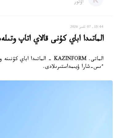
اۆتور
15:44, 07 تامىز 2026
الماتىدا اباي كۇنى قالاي اتاپ وتىلە
الماتى. KAZINFORM - الماتىدا ا
ءىس-شارا ۇيىمداستىرىلادى.