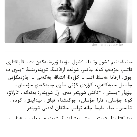
Фото: novoetv.kz
مەنىڭ اتىم ءشول وتىنا، ءشول سۋىنا ۇيرەنبەگەن ات، قاباقتارى
قاتىپ جۇدەپ كەلە جاتىر. شولدە ارقانىڭ شوپتەرىنىڭ ءبىرى دە
جوق. ارقادا مەنىڭ اتىم - كۇرەڭ اتتىڭ جەگەنى - جازدىگۇنى
جاسىل جىبەكتەي، كۇزدى كۇنى سارى جىبەكتەي جۇمساق،
جۇپار ءيىستى، ءتاتتى شوپتەر ەدى. ول شوپتەر: بەتەگە، تارلاۋ،
كوك جۋسان، قارا جۋسان، جوڭىشقا، قياق، بيدايىق، كودە،
شالعىن، ميا، مايسا جانە تولىپ جاتقان ادەمى شوپتەر.
بەتپاقتا بۇل شوپتەر جوق. بەتپاقتىڭ شوپتەرى سەلدىر، قوڭىر،
سۇر، قۋارعان، سوياۋلانعان قاتتى، قوڭىرسۇر وسىمدىك. ول
شوپتەر: سوياۋ جۋسان، قارا قوڭىر جۋسان، يزەن، ەبەلەك.