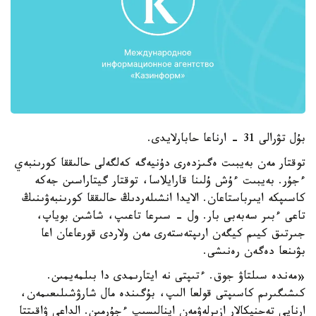
بۇل تۋرالى 31 - ارناعا حابارلايدى.
توقتار مەن بەيبىت ەگىزدەرى دۇنيەگە كەلگەلى حالىققا كورىنبەي
ءجۇر. بەيبىت ءۇش ۇلىنا قارايلاسا، توقتار گيتاراسىن جەكە
كاسىپكە ايىرباستاعان. الايدا انشىلەردىڭ حالىققا كورىنبەۋىنىڭ
تاعى ءبىر سەبەبى بار. ول - سىرعا تاعىپ، شاشىن بوياپ،
جىرتىق كيىم كيگەن ارىپتەستەرى مەن ولاردى قورعاعان اعا
بۋىنعا دەگەن رەنىشى.
«مەندە سىلتاۋ جوق. ءتىپتى نە ايتارىمدى دا بىلمەيمىن.
كىشىگىرىم كاسىپتى قولعا الىپ، بۇگىندە مال شارۋشىلىعىمەن،
ارنايى تەحنيكالار ازىرلەۋمەن اينالىسىپ ءجۇرمىن. الداعى ۋاقىتتا