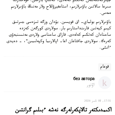
جيىركەنگەننەن كەتكىم كەلەدى، كەتىپ بارامىن. قۇلاقتارىنا
سىرعا سالاتىن باۋىرلارىم، استاعفيرۋللاح ولار مەنىڭ باۋىرلارىم
ەمەس.
باۋىرلارىم بولماي- اق قويسىن. بۇدان وزگە تىزەسى جىرتىق
كيىم كيەتىن قارىنداستارىم بار. سولاردى كورگەن كەزدە
ساحنادان كەتكىم كەلەدى. قازاق ساحناسى ولاردى مەنسىنبەۋى
كەرەك. سولاردى جاقتاعان اعا- اپالارىما وكپەلىمىن"، - دەيدى
ءانشى.
قوعام
без автора
اۆتور
17:51, 08 تامىز 2026
اكىمدىكتەر تالاپكەرلەرگە نەشە ءبىلىم گرانتىن