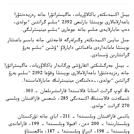
بيىل اكىمدىكتەر باكالاۆريات، ماگيستراتۋرا جانە رەزيدەنتۋرا
باعدارلامالارى بويىنشا بارلىعى 2392 ءبىلىم گرانتىن ءبولدى،
دەپ حابارلايدى عىلىم جانە جوعارى ءبىلىم مينيسترلىگى.
جىل سايىن اكىمدىكتەر وڭىرلەرگە قاجەتتى جانە باسىم باعىتتار
بويىنشا مامانداردى ماقساتتى دايارلاۋ ءۇشىن ءبىلىم بەرۋ
گرانتتارىن ۇسىنادى.
- بيىل جەرگىلىكتى اتقارۋشى ورگاندار باكالاۆريات، ماگيستراتۋرا
جانە رەزيدەنتۋرا باعدارلامالارى بويىنشا وقۋعا 2392 ءبىلىم بەرۋ
گرانتىن ءبولدى،-دەلىنگەن مينيسترلىك حابارلاماسىندا.
ەڭ كوپ گرانت استانا قالاسىندا قاراستىرىلعان - 303.
شىمكەنت قالاسىنىڭ اكىمدىگى 285، شىعىس قازاقستان وبلىسى
270 گرانت ءبولدى.
باتىس قازاقستان وبلىسىندا – 211، اباي جانە تۇركىستان
وبلىستارىندا – 200 دەن، اقمولا وبلىسىندا – 199، قاراعاندى
وبلىسىندا – 198، اتىراۋ وبلىسىندا – 187، ماڭعىستاۋ