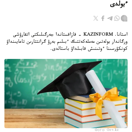
ءبولدى
استانا. KAZINFORM - قازاقستاندا جەرگىلىكتى اتقارۋشى
ورگاندار بولەتىن مەملەكەتتىك ءبىلىم بەرۋ گرانتتارىن تاعايىنداۋ
كونكۋرسىنا ءوتىنىش قابىلداۋ باستالدى.
Фото: Gov.kz