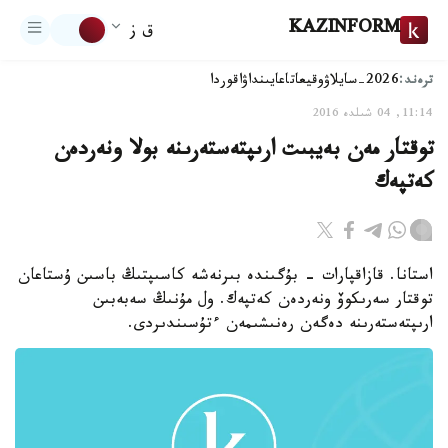
KAZINFORM
ق ز
ترەند:
2026-سايلاۋ
وقيعا
تاعايىنداۋ
اقوردا
11:14, 04 شىلدە 2016
توقتار مەن بەيبىت ارىپتەستەرىنە بولا ونەردەن
كەتپەك
استانا. قازاقپارات - بۇگىندە بىرنەشە كاسىپتىڭ باسىن ۇستاعان
توقتار سەرىكوۆ ونەردەن كەتپەك. ول مۇنىڭ سەبەبىن
ارىپتەستەرىنە دەگەن رەنىشىمەن ءتۇسىندىردى.