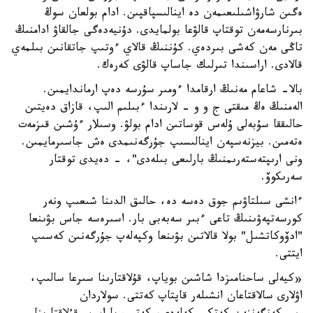
ەگىن شارۋاشىلىعىمەن دە اينالىسپاقپىن. ادام بولعان سوڭ
بىرنارسەمەن توقتاپ قالۋعا بولمايدى. دۇنيەدەگى جالقاۋ ادامنىڭ
تاڭى مەن كەشى بىردەي. كۇننىڭ قالاي ءوتىپ جاتقانىن بىلمەي
قالادى. اراسىندا تىرلىك جاساپ قالۋى كەرەك.
بالا- شاعام مەنىڭ ارقامدا ءومىر سۇرسە دەپ ارماندايمىن.
الەمنىڭ ەڭ مىقتى ج و و - لارىندا ءبىلىم الىپ، قازاق دەيتىن
حالىققا سۇبەلى ۇلەس قوساتىن ادام بولۋ. وسىلار ءۇشىن قىزمەت
ەتەمىن. بيزنەسپەن اينالىسىپ جۇرگەنىمدى ەش جاسىرمايمىن.
ونى ارىپتەستەرىمنىڭ بارلىعى بىلەدى"، - دەيدى توقتار
سەرىكوۆ.
ءانشى سىلتاۋىم جوق دەسە دە، حالىق الدىنا شىعىپ ونەر
كورسەتپەۋىنىڭ تاعى ءبىر سەبەبى بار. اسىرەسە جاس بۋىنعا
"ادۆوكاتشىل" بولا قالاتىن بۋىنعا وكپەلەپ جۇرگەنىن كەسىپ
ايتتى.
«كيەلى ساحنامىزدا شاشىن بوياپ، قۇلاقتارىنا سىرعا سالىپ،
اۋلارى سالاقتاعان انشىلەر قاپتاپ كەتتى. سولاردان