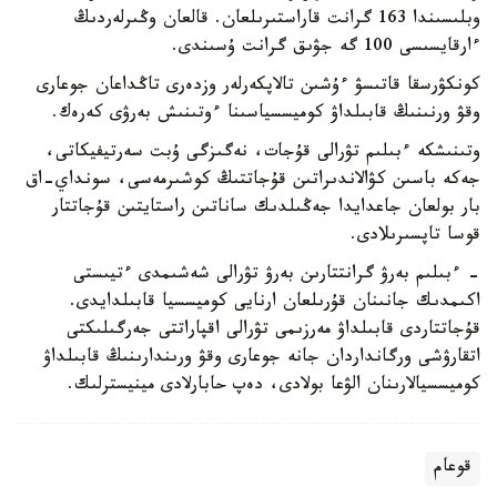
وبلىسىندا 163 گرانت قاراستىرىلعان. قالعان وڭىرلەردىڭ
ءارقايسىسى 100 گە جۋىق گرانت ۇسىندى.
كونكۋرسقا قاتىسۋ ءۇشىن تالاپكەرلەر وزدەرى تاڭداعان جوعارى
وقۋ ورنىنىڭ قابىلداۋ كوميسسياسىنا ءوتىنىش بەرۋى كەرەك.
وتىنىشكە ءبىلىم تۋرالى قۇجات، نەگىزگى ۇبت سەرتيفيكاتى،
جەكە باسىن كۋالاندىراتىن قۇجاتتىڭ كوشىرمەسى، سونداي-اق
بار بولعان جاعدايدا جەڭىلدىك ساناتىن راستايتىن قۇجاتتار
قوسا تاپسىرىلادى.
- ءبىلىم بەرۋ گرانتتارىن بەرۋ تۋرالى شەشىمدى ءتيىستى
اكىمدىك جانىنان قۇرىلعان ارنايى كوميسسيا قابىلدايدى.
قۇجاتتاردى قابىلداۋ مەرزىمى تۋرالى اقپاراتتى جەرگىلىكتى
اتقارۋشى ورگانداردان جانە جوعارى وقۋ ورىندارىنىڭ قابىلداۋ
كوميسسيالارىنان الۋعا بولادى، دەپ حابارلادى مينيسترلىك.
قوعام