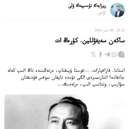
ريزابەك نۇسىپبەك ۇلى
اۆتور
15:12, 08 تامىز 2026
ساكەن سەيفۋللين. كۇرەڭ ات
استانا. قازاقپارات. ...قوستا ۇيىقتاپ، ەرتەڭىندە تاڭ اتىپ كەلە
جاتقاندا اتتارىمىزدى الگى تۇندە تاپقان سوقىر قۇدىقتان
سۋارىپ، وتتاتىپ الىپ، ەرلەدىك...