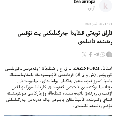
без автора
اۆتور
17:24, 08 تامىز 2026
قازاق توبەتى قىتايدا جەرگىلىكتى يت تۇقىمى
رەتىندە تانىلدى
استانا. KAZINFORM – ق ح ر شىڭجاڭ ءوندىرىس-قۇرىلىس
كورپۋسى (ش و ق ك) قوعامدىق قاۋىپسىزدىك باسقارماسىنىڭ
باسپا ءسوز قىزمەتىنەن بەلگىلى بولعانداي، ميلليونداعان
مۋتاتسيا نۇكتەسىن قامتيتىن گەنومدىق كارتاعا جۇرگىزىلگەن
اۋقىمدى زەرتتەۋ ناتيجەسىندە شىڭجاڭ وۆچاركاسى سولتۇستىك
قىتاي وڭىرىندە قالىپتاسقان بايىرعى جانە دەربەس جەرگىلىكتى
تۇقىم رەتىندە تانىلدى.