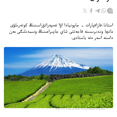
استانا.قازاقپارات - جاپونيادا اۋا تەمپەراتۋراسىنىڭ كوتەرىلۋى
ماتچا وندىرىسىنە قاجەتتى شاي جاپىراعىنىڭ ونىمدىلىگى مەن
دامىنە اسەر ەتە باستادى.
Фото: tawatchai prakobkit/Alamy