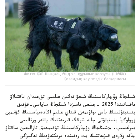
Фото: ҚХР Шыңжаң Өндіріс-құрылыс корпусы (ШӨҚК)
Қоғамдық қауіпсіздік басқармасы
شىڭجاڭ وۆچاركاسىنىڭ شىعۋ تەگىن عىلىمي تۇرعىدان ناقتىلاۋ
ماقساتىندا 2025 -جىلعى تامىزدا شىڭجاڭ ساياسي-قۇقىق
ينستيتۋتىنىڭ باس بولۋىمەن قىتاي عىلىم اكادەمياسىنىڭ كۋنمين
زوولوگيا ينستيتۋتى جانە شوقك قىزمەتتىك يتتەر ورتالىعى
بىرلەسىپ، «شىڭجاڭ وۆچاركاسىنىڭ تۇقىمدىق تازالىعىن ساقتاۋ
جانە ولاردى قىزمەتتىك يت رەتىندە ىرىكتەۋدىڭ نەگىزگى