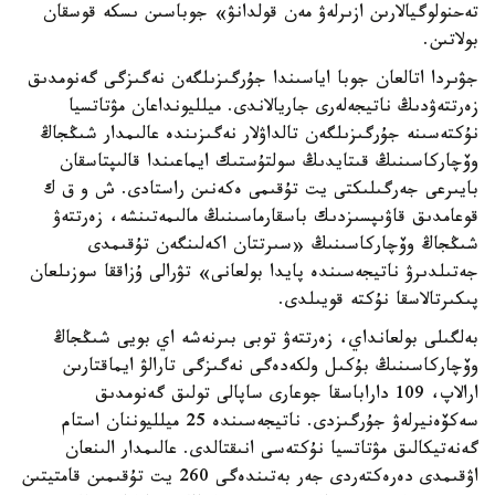
تەحنولوگيالارىن ازىرلەۋ مەن قولدانۋ» جوباسىن ىسكە قوسقان
بولاتىن.
جۋىردا اتالعان جوبا اياسىندا جۇرگىزىلگەن نەگىزگى گەنومدىق
زەرتتەۋدىڭ ناتيجەلەرى جاريالاندى. ميلليونداعان مۋتاتسيا
نۇكتەسىنە جۇرگىزىلگەن تالداۋلار نەگىزىندە عالىمدار شىڭجاڭ
وۆچاركاسىنىڭ قىتايدىڭ سولتۇستىك ايماعىندا قالىپتاسقان
بايىرعى جەرگىلىكتى يت تۇقىمى ەكەنىن راستادى. ش و ق ك
قوعامدىق قاۋىپسىزدىك باسقارماسىنىڭ مالىمەتىنشە، زەرتتەۋ
شىڭجاڭ وۆچاركاسىنىڭ «سىرتتان اكەلىنگەن تۇقىمدى
جەتىلدىرۋ ناتيجەسىندە پايدا بولعانى» تۋرالى ۇزاققا سوزىلعان
پىكىرتالاسقا نۇكتە قويىلدى.
بەلگىلى بولعانداي، زەرتتەۋ توبى بىرنەشە اي بويى شىڭجاڭ
وۆچاركاسىنىڭ بۇكىل ولكەدەگى نەگىزگى تارالۋ ايماقتارىن
ارالاپ، 109 داراباسقا جوعارى ساپالى تولىق گەنومدىق
سەكۆەنيرلەۋ جۇرگىزدى. ناتيجەسىندە 25 ميلليوننان استام
گەنەتيكالىق مۋتاتسيا نۇكتەسى انىقتالدى. عالىمدار الىنعان
اۋقىمدى دەرەكتەردى جەر بەتىندەگى 260 يت تۇقىمىن قامتيتىن