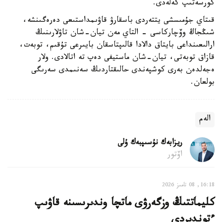
كورسەتىپ كەلەدى.
قىتاي جۇمىسشى يتتەردى باسقارۋ قاۋىمداستىعى دەرەگىنشە،
شىڭجاڭ وۆچاركاسى - التاي مەن تيان-شان تاۋلارىنىڭ
ارالىعىنداعى بايتاق دالادا قالىپتاسقان بايىرعى تۇقىم، توبەت،
قازاق توبەتى، تيان-شان ماستيفى دەپ تە اتالادى. ولار
ەجەلدەن بەرى كوشپەندى حالىقتاردىڭ سەنىمدى سەرىگى
بولعان.
الەم
ريزابەك نۇسىپبەك ۇلى
اۆتور
16:18, 08 تامىز 2026
كليماتتىڭ وزگەرۋى ماتچا وندىرىسىنە قاۋىپ
ءتوندىردى