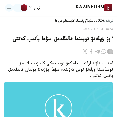
KAZINFORM
ق ز
ترەند:
2026-سايلاۋ
وقيعا
تاعايىنداۋ
اقوردا
08:58, 04 شىلدە 2016
ءوز ۇيلەنۋ تويىندا قالىڭدىق سۋعا باتىپ كەتتى
استانا. قازاقپارات - ماسكەۋ تۇبىندەگى كليازمينسك سۋ
قويماسىنا ۇيلەنۋ تويى كەزىندە سۋعا جۇزبەك بولعان قالىڭدىق
باتىپ كەتتى.