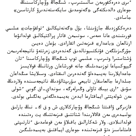
ءىرى دەرەكقورمەن سالىستىرىپ، شىڭجاڭ وۆچاركاسىنىڭ
جوعارى دالدىكتەگى «گەنومدىق سايكەستەندىرۋ كارتاسىن»
جاسادى.
دەرەككوزدىڭ جازۋىنشا، بۇل «گەنەتيكالىق ءتولقۇجات» عىلىمي
قورىتىندى عانا ەمەس، سونىمەن قاتار پراكتيكالىق قولدانۋعا
ارنالعان «باعدار» قىزمەتىن اتقارادى. بۇعان دەيىن
جۇرگىزىلگەن فۋنكتسيونالدىق گەندەردى زەرتتەۋ ناتيجەلەرىمەن
ۇشتاستىرا وتىرىپ، عىلىمي توپ شىڭجاڭ وۆچاركاسىنا ءتان
گيپوكسياعا توزىمدىلىك جانە قورشاعان ورتانىڭ قولايسىز
جاعدايلارىنا بەيىمدەلۋ گەندەرىن انىقتادى. وسىلايشا مىڭداعان
جىلدارعا جالعاسقان تابيعي سۇرىپتالۋدىڭ ناتيجەسىندە ولاردىڭ
سۋىق ءارى بيىك تاۋلى وڭىرلەرگە، سونداي-اق گوبي ءشولى
مەن شولەيتتى ايماقتارعا ابدەن بەيىمدەلگەنى بەلگىلى بولدى.
قازىرگى ۋاقىتتا شىڭجاڭ وۆچاركالارى ش و ق ك- نىڭ بارلىق
بولىمدەرى مەن قالالارىندا شتاتتىق قىزمەتتىك يت رەتىندە
قولدانىلادى. ولار شەكارالىق باقىلاۋ مەن قوعامدىق ءتارتىپتى
قامتاماسىز ەتۋ قىزمەتىندە جوعارى ايماقتىق بەيىمدىلىگىن