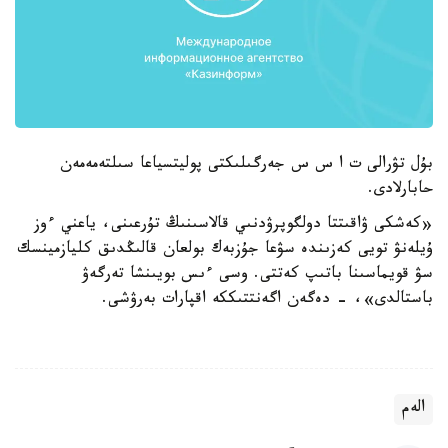
بۇل تۋرالى ت ا س س جەرگىلىكتى پوليتسياعا سىلتەمەمەن
حابارلادى.
«كەشكى ۋاقىتتا دولگوپرۋدنىي قالاسىنىڭ تۇرعىنى، ياعني ءوز
ۇيلەنۋ تويى كەزىندە سۋعا جۇزبەك بولعان قالىڭدىق كليازمينسك
سۋ قويماسىنا باتىپ كەتتى. وسى ءىس بويىنشا تەرگەۋ
باستالدى»، - دەگەن اگەنتتىككە اقپارات بەرۋشى.
الەم