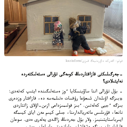
فوتو: اقەركە داۋرەنبەك قىزى/kazinform
-
جەرگىلىكتى قازاقتاردىڭ كومەگى تۋرالى ەستەلىكتەردە
نە
ايتىلادى؟
- بۇل تۋرالى اننا ساۆينسكايا ءوز ەستەلىگىندە ايتىپ كەتەدى:
«بىزگە اۋىلدان شىعۋعا رۇقسات ەتىلمەسە دە، قازاقتار وزدەرى
بىزگە ءجيى كەلەتىن. ءبىز قولىمىزداعى ازىن-اۋلاق زاتتاردى
نانعا، قۇرىلىس ماتەريالدارىنا، جىلى كيىم مەن اياق كيىمگە
ايىرباستايتىنبىز. ولار بۇل جەردىڭ زاڭدى يەلەرى ەدى. سوعان