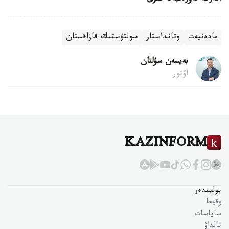
مادەنيەت
وتانداستار
سولتۇستىك قازاقستان
بەيسەن سۇلتان
اۆتور
KAZINFORM
بوليمدەر
وقيعا
ساياسات
تالداۋ