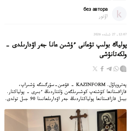
без автора
اۆتور
12:07, 27 شىلدە 2026
پولياك بولىپ تۋعانى ءۇشىن عانا جەر اۋدارىلدى -
ولكەتانۋشى
پەتروپاۆل. KAZINFORM - قۋعىن-سۇرگىنگە ۇشىراپ،
قازاقستانعا كۇشتەپ كوشىرىلگەن ۇلتتاردىڭ ءبىرى - پولياكتار.
بيىل قازاقستانعا پولياكتاردىڭ جەر اۋدارىلعانىنا 90 جىل تولدى.