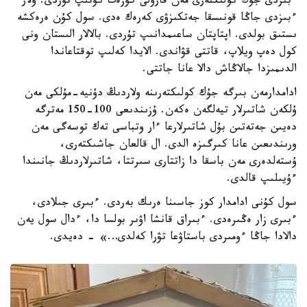
ءبىزدى جۇك كولىكتەرى مەن قارۋلى كۇزەت كۇتىپ تۇردى. ولار
ءبىزدى جاڭا قونىسقا جەتكىزۋى كەرەك ەدى. سول كۇن ەرەكشە
ىستىق بولدى. اپتاپتان ساعىمدانىپ تۇردى. بالالار الىستان ونى
كول دەپ ويلاپ، قاتتى قۋاندى. الايدا كەلىپ توقتاعاندا
الدىمىزدا جالاڭاش دالا عانا جاتتى.
ادامدارمەن بىرگە جۇك كولىكتەرىنە ولاردىڭ دۇنيە-مۇلكى مەن
ۇلكەن شاتىرلار تيەلگەن ەكەن. ۇزىندىعى 100-150 مەترگە
دەيىن جەتەتىن بۇل شاتىرلارعا ءار وتباسى تەك توسەگى مەن
ورىندىعىن عانا كىرگىزە الدى. ال قالعان جاشىكتەرى،
ۇستەلدەرى مەن باسقا دا زاتتارى سىرتتا، شاتىرلاردىڭ جانىندا
ءۇيىلىپ قالدى.
سول كۇنى ادامدار كوز جاسىنا ەرىك بەردى. ءبىرى جىلادى،
ءبىرى زار ەڭىرەدى. ءبىراق قانشا اۋىر بولسا دا، ءدال سول يەن
دالادا جاڭا ءومىردى باستاۋعا تۋرا كەلدى…» - دەيدى.