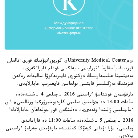
««University Medical Center» كورپوراتيۆتىك قورى اتالعان
قوردىڭ باسقارما ءتورايىمى، بەلگىلى قوعام قايراتكەرى،
مەديتسينا عىلىمدارىنىڭ دوكتورى قايىربەكوۆا ساليدات زەكەن
قىزىنىڭ مەزگىلسىز قايتىس بولعانىن قايعىرىپ حابارلايدى.
مارقۇممەن قوشتاسۋ ءراسىمى 2016 -جىلعى 4 -شىلدەدە،
ساعات 13:00 دە «ۇلتتىق عىلىمي كارديوحيرۋرگيا ورتالىعى» ا ق
ءماجىلىس زالىندا وتەدى»، دەلىنگەن قور جولداعان حابارلامادا.
2016 -جىلعى 5 -شىلدەدە ساعات 11:00 دە قاراعاندى
وبلىسى، نۇرا اۋدانى كيەۆكا كەنتىندە مارقۇمدى جەرلەۋ ءراسىمى
بولادى.