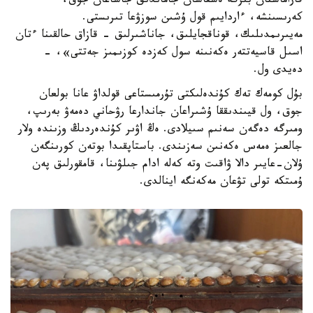
قاراماستان بىزگە ەشقاشان جاماندىق جاساعان جوق،
كەرىسىنشە، ءاردايىم قول ۇشىن سوزۋعا تىرىستى.
مەيىرىمدىلىك، قوناقجايلىق، جاناشىرلىق - قازاق حالقىنا ءتان
اسىل قاسيەتتەر ەكەنىنە سول كەزدە كوزىمىز جەتتى»، -
دەيدى ول.
بۇل كومەك تەك كۇندەلىكتى تۇرمىستاعى قولداۋ عانا بولعان
جوق، ول قيىندىققا ۇشىراعان جاندارعا رۋحاني دەمەۋ بەرىپ،
ومىرگە دەگەن سەنىم سىيلادى. ەڭ اۋىر كۇندەردىڭ وزىندە ولار
جالعىز ەمەس ەكەنىن سەزىندى. باستاپقىدا بوتەن كورىنگەن
ۇلان-عايىر دالا ۋاقىت وتە كەلە ادام جىلۋىنا، قامقورلىق پەن
ۇمىتكە تولى تۋعان مەكەنگە اينالدى.