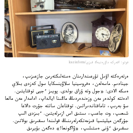
فوتو: اقەركە داۋرەنبەك قىزى/kazinform
ەرتەرەكتە اۋىل تۇرعىندارىنان ەستەلىكتەرىن جازعىزىپ،
جينادىم. ماسەلەن، ەفروسينيا سلاۆينسكايا سول كەزدى بىلاي
ەسكە الادى: «جول وتە ۇزاق بولدى. پويىز ءجيى توقتايتىن.
ادەتتە كولدەر مەن وزەندەردىڭ ماڭىنا ايالداپ، ادامدار مەن مالعا
سۋ بەرىپ، تاماقتاندىراتىن. توقتاعان ساتتە جۇرت دالاعا
شىعىپ، وت جاعىپ، ىستىق اس ازىرلەيتىن. ءبىزدى الىپ
جۇرگەن ميليتسيا قىزمەتكەرلەرىنىڭ قولىندا ىسقىرىق بولاتىن.
ىسقىرىق ءۇنى ەستىلىپ، «ۆاگونعا!» دەگەن بۇيرىق