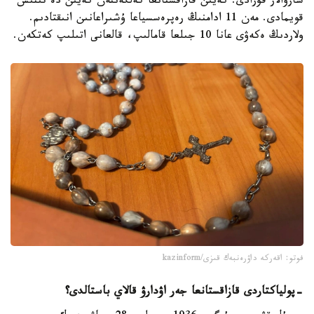
شارۋالار قۇرادى. كەيىن قازاقستانعا كەلگەننەن كەيىن دە تىنىش
قويمادى. مەن 11 ادامنىڭ رەپرەسسياعا ۇشىراعانىن انىقتادىم.
ولاردىڭ ەكەۋى عانا 10 جىلعا قامالىپ، قالعانى اتىلىپ كەتكەن.
فوتو: اقەركە داۋرەنبەك قىزى/kazinform
-
پولياكتاردى قازاقستانعا جەر اۋدارۋ قالاي باستالدى؟