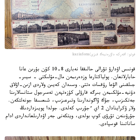
فوتو: اقەركە داۋرەنبەك قىزى/kazinform
قونىس اۋدارۋ تۋرالى حالىققا نەبارى 8-10 كۇن بۇرىن عانا
حابارلانعان. پولياكتارعا وزدەرىمەن مال-مۇلىكتى - سيىر-
جىلقىنى الۋعا رۇقسات ەتتى. وسىدان كەيىن ولاردى ازىن-اۋلاق
دۇنيە-مۇلكىمەن بىرگە قارۋلى كۇزەتپەن تەمىرجول ستانسالارىنا
جەتكىزىپ، جۇك ۆاگوندارىنا وتىرعىزىپ، شىعىسقا جونەلتكەن.
ولار ۋكراينادان 2 اي ءجۇرىپ كەلدى. جولدا پويىزداردىڭ
جۇرۋىنەن تۇرۋى كوپ بولدى، ويتكەنى جەر اۋدارىلعانداردى ادام
ساناتىنا قوسپادى.