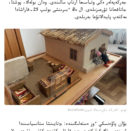
جەركەپەلەر ەكى وتباسىعا ارناپ سالىندى. ودان بولەك، پوشتا،
جاتاقحانا تۇرعىزىلدى. ال ەڭ ءبىرىنشى بولىپ 25-قاراشادا
مەكتەپ پايدالانۋعا بەرىلدى.
فوتو: اقەركە داۋرەنبەك قىزى/kazinform
يۆان پاۆەنسكي ءوز ەستەلىگىندە: «تايىنشا ستانسياسىندا