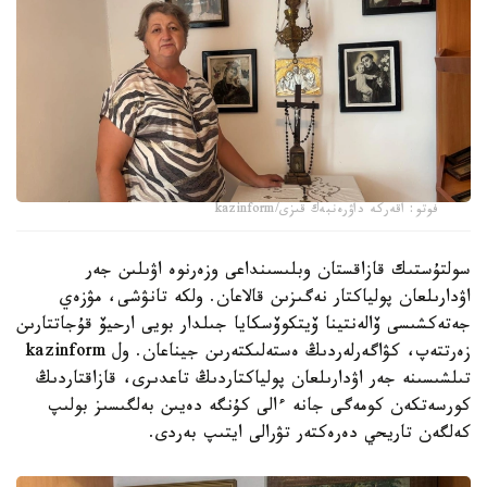
فوتو: اقەركە داۋرەنبەك قىزى/kazinform
سولتۇستىك قازاقستان وبلىسىنداعى وزەرنوە اۋىلىن جەر
اۋدارىلعان پولياكتار نەگىزىن قالاعان. ولكە تانۋشى، مۋزەي
جەتەكشىسى ۆالەنتينا ۆيتكوۆسكايا جىلدار بويى ارحيۆ قۇجاتتارىن
زەرتتەپ، كۋاگەرلەردىڭ ەستەلىكتەرىن جيناعان. ول kazinform
تىلشىسىنە جەر اۋدارىلعان پولياكتاردىڭ تاعدىرى، قازاقتاردىڭ
كورسەتكەن كومەگى جانە ءالى كۇنگە دەيىن بەلگىسىز بولىپ
كەلگەن تاريحي دەرەكتەر تۋرالى ايتىپ بەردى.