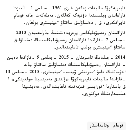
قايىربەكوۆا ساليدات زەكەن قىزى 1961 -جىلعى 1 -تامىزدا
قاراعاندى وبلىسىندا دۇنيەگە كەلگەن. مەملەكەت جانە قوعام
قايراتكەرى، ق ر دەنساۋلىق ساقتاۋ ءمينيسترى بولعان.
قازاقستان رەسپۋبليكاسى پرەزيدەنتىنىڭ جارلىعىمەن 2010
-جىلعى 7 -قازاندا قازاقستان رەسپۋبليكاسىنىڭ دەنساۋلىق
ساقتاۋ ءمينيسترى بولىپ تاعايىندالدى.
2014 -جىلدىڭ تامىزىنان - 2015 -جىلعى 9 -قازانعا دەيىن
- قازاقستان رەسپۋبليكاسىنىڭ دەنساۋلىق ساقتاۋ جانە
الەۋمەتتىك دامۋ ءبىرىنشى ۆيتسە-ءمينيسترى. 2015 -جىلعى 13
-قازاندا ساليدات قايىربەكوۆا «ۇلتتىق مەديتسينا حولدينگى» ا
ق باسقارما ءتورايىمى قىزمەتىنە تاعايىندالدى. مەديتسينا
عىلىمدارىنىڭ دوكتورى.
قوعام
وتانداستار