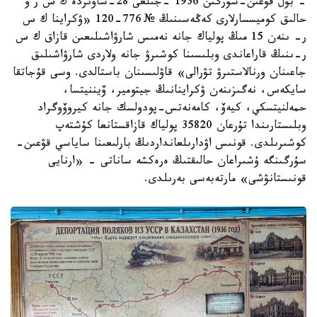
- بۇل قۋعىن-سۇرگىن 1936 -جىلعى 28-ساۋىردە ك س ر و
حالىق كوميسسارلارى كەڭەسىنىڭ № 776-120 «ۋكراينا ك س
ر- ىنەن 15 مىڭ پولياك جانە نەمىس شارۋاشىلىعىن قازاق ك س
ر-ىنىڭ قاراعاندى وبلىسىنا كوشىرۋ جانە ولاردى شارۋاشىلىق
جاعىنان ورنالاستىرۋ تۋرالى» قاۋلىسىنان باستالدى. وسى قۇجاتقا
سايكەس، نەگىزىنەن ۋكراينانىڭ جيتومير، ۆيننيتسا،
حمەلنيتسكي، كيەۆ، كامەنەتس-پودولسك جانە كيروۆوگراد
وبلىستارىندا تۇرعان 35820 پولياك قازاقستانعا كۇشتەپ
كوشىرىلدى. قونىس اۋدارىلعانداردىڭ بارلىعىنا ساياسي قۋعىن-
سۇرگىنگە ۇشىراعان حالىقتىڭ ەرەكشە ساناتى - «ارنايى
قونىستانۋشى» مارتەبەسى بەرىلدى.