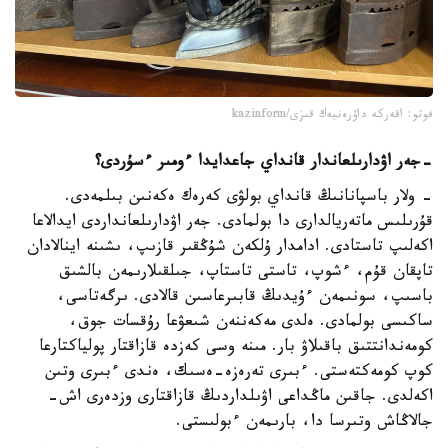
فوتو: اقەركە داۋرەنبەك قىزى/kazinform
-
جەر اۋدارىلعاندار قانداي جاعدايدا ءومىر ءسۇردى؟
- ولار باسپانانىڭ قانداي بولۋى كەرەك ەكەنىن بىلمەدى.
قۇرىلىس ماتەريالدارى دا بولمادى. جەر اۋدارىلعانداردى ايدالاعا
اكەلىپ تاستادى. ادامدار ۇلكەن شۇڭقىر قازىپ، ىشىنە اينالادان
تاپقان قۇم، ءشوپ، تاستى تاستاپ، جىلقىلارىمەن بالشىق
باسىپ، سونىمەن ءۇيدىڭ قابىرعاسىن قالادى. ىرگەتاسى،
ساكىسى بولمادى. ەلدى مەكەننەن شىعۋعا رۇقسات جوق،
كومەندانتتىق باقىلاۋ بار. مىنە وسى كەزدە قازاقتار پولياكتارعا
كوپ كومەكتەستى. ءبىرى تەرەزە-ەسىك، ەندى ءبىرى وتىن
اكەلدى. جاقىن ماڭداعى اۋىلداردىڭ قازاقتارى وزدەرى اش-
جالاڭاش وتىرسا دا، بارىمەن ءبولىستى.