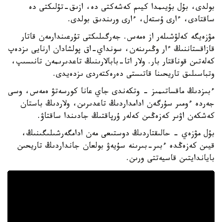
بولدى، بۇل بۇيىمدا كيىم كەشەكتى دە، ازىق-تۇلىكتى دە
ساقتادى، ءارى ۇستەل، ءارى ورىندىق بولدى.
مۋزەيگە كەلۋشىلەر از ەمەس. جەرگىلىكتى تۇرعىندارمەن قاتار
قازاقستاننىڭ ءار وڭىرىنەن، سونداي-اق پولشادان ارنايى ىزدەپ
كەلەتىن قوناقتار بار. ولار اتا-بابالارىنىڭ تاعدىرىمەن تانىسىپ،
وتباسىلىق تاريحىنا قاتىستى دەرەكتەردى ىزدەيدى.
ءبىزدىڭ ماقساتىمىز - وتكەندى جاي عانا كورسەتۋ ەمەس، وسى
جەردە ءومىر سۇرگەن ادامداردىڭ تاعدىرىن، ولاردىڭ باستان
كەشكەن اۋىر كەزەڭىن كەلەر ۇرپاقتىڭ جادىندا ساقتاۋ.
بۇل مۋزەي - حالىقتاردىڭ دوستىعى مەن ادامگەرشىلىگىنىڭ،
قيىن كەزەڭدە ءبىر-بىرىنە سۇيەۋ بولعان جانداردىڭ تاريحىن
باياندايتىن قاسيەتتى ورىن.