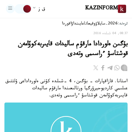
KAZINFORM
ق ز
ترەند:
2026-سايلاۋ
وقيعا
تاعايىنداۋ
اقوردا
08:37, 04 شىلدە 2016
بۇگىن ەلوردادا مارقۇم ساليدات قايىربەكوۆامەن
قوشتاسۋ ءراسىمى وتەدى
استانا. قازاقپارات - بۇگىن، 4 -شىلدە كۇنى ەلورداداعى ۇلتتىق
عىلىمي كارديوحيرۋرگيا ورتالىعىندا مارقۇم ساليدات
قايىربەكوۆامەن قوشتاسۋ ءراسىمى وتەدى.