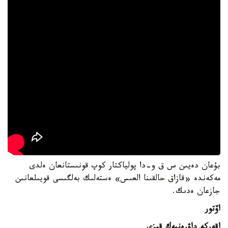
بۇعان دەيىن س ق و-دا پولياكتار كوپ قونىستانعان ەلدى
مەكەندە «قازاق حالقىنا العىس» ەستەلىك بەلگىسى قويىلعانىن
جازعان ەدىك.
اۆتور
اقەركە داۋرەنبەك قىزى