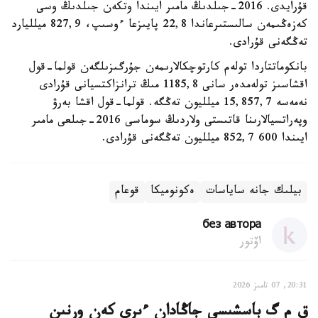
قۇرايدى. 2016-جىلدىڭ مامىر ايىندا وتكەن جىلدىڭ وسى
كەزەڭىمەن سالىستىرعاندا 22,8 پايىزعا ءوسىپ، 827,9 ميلليارد
تەڭگەنى قۇرادى.
بانكوماتتاردا تولەم كارتوچكالارىمەن جۇرگىزىلگەن قولما-قول
اقشاسىز تولەمدەر سانى 1185,8 مىڭ ترانزاكتسيانى قۇرادى
نەمەسە 15,857,7 ميلليون تەڭگە. قولما-قول اقشا بەرۋ
وپەراتسيالارىنا قاتىستى ولاردىڭ سوماسى 2016-جىلعى مامىر
ايىندا 600 852,7 ميلليون تەڭگەنى قۇرادى.
بيلىك جانە ساياسات
ەكونوميكا
قوعام
без автора
اۆتور
20:31, 07 تامىز 2026
ق م گ باسشىسى جاڭادان ءىرى كەن ورنىن