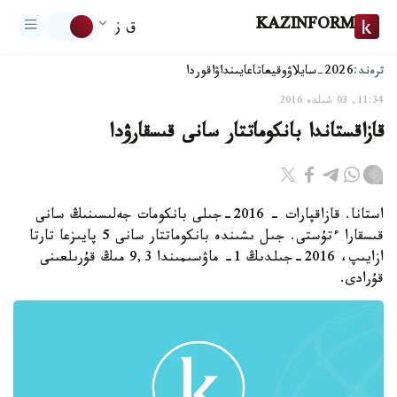
KAZINFORM
ق ز
ترەند:
2026-سايلاۋ
وقيعا
تاعايىنداۋ
اقوردا
11:34, 03 شىلدە 2016
قازاقستاندا بانكوماتتار سانى قىسقارۋدا
استانا. قازاقپارات - 2016-جىلى بانكومات جەلىسىنىڭ سانى
قىسقارا ءتۇستى. جىل ىشىندە بانكوماتتار سانى 5 پايىزعا تارتا
ازايىپ، 2016-جىلدىڭ 1- ماۋسىمىندا 9,3 مىڭ قۇرىلعىنى
قۇرادى.