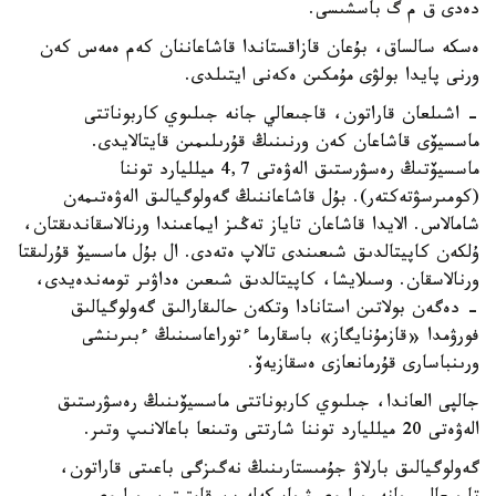
دەدى ق م گ باسشىسى.
ەسكە سالساق، بۇعان قازاقستاندا قاشاعاننان كەم ەمەس كەن
ورنى پايدا بولۋى مۇمكىن ەكەنى ايتىلدى.
- اشىلعان قاراتون، قاجىعالي جانە جىلىوي كاربوناتتى
ماسسيۆى قاشاعان كەن ورنىنىڭ قۇرىلىمىن قايتالايدى.
ماسسيۆتىڭ رەسۋرستىق الەۋەتى 4,7 ميلليارد توننا
(كومىرسۋتەكتەر). بۇل قاشاعاننىڭ گەولوگيالىق الەۋەتىمەن
شامالاس. الايدا قاشاعان تاياز تەڭىز ايماعىندا ورنالاسقاندىقتان،
ۇلكەن كاپيتالدىق شىعىندى تالاپ ەتەدى. ال بۇل ماسسيۆ قۇرلىقتا
ورنالاسقان. وسىلايشا، كاپيتالدىق شىعىن ەداۋىر تومەندەيدى،
- دەگەن بولاتىن استانادا وتكەن حالىقارالىق گەولوگيالىق
فورۋمدا «قازمۇنايگاز» باسقارما ءتوراعاسىنىڭ ءبىرىنشى
ورىنباسارى قۇرمانعازى ەسقازيەۆ.
جالپى العاندا، جىلىوي كاربوناتتى ماسسيۆىنىڭ رەسۋرستىق
الەۋەتى 20 ميلليارد توننا شارتتى وتىنعا باعالانىپ وتىر.
گەولوگيالىق بارلاۋ جۇمىستارىنىڭ نەگىزگى باعىتى قاراتون،