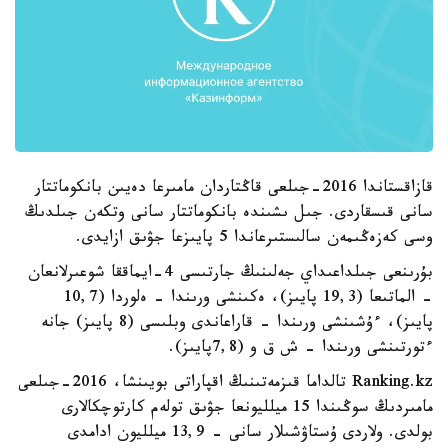
قازاقستاندا 2016-جىلعى قاڭتاردان مامىرعا دەيىن بانكوماتتار
سانى قىسقاردى. جىل ىشىندە بانكوماتتار سانى وتكەن جىلدىڭ
وسى كەزەڭىمەن سالىستىرعاندا 5 پايىزعا جۋىق ازايدى.
بۇرىنعى جىلداعىداي جەلىنىڭ جارتىسى 4-ايماققا شوعىرلانعان
- الماتىعا (19,3 پايىز)، ەكىنشى ورىندا - ەلوردا (10,7
پايىز)، ءۇشىنشى ورىندا - قاراعاندى وبلىسى (8 پايىز) جانە
ءتورتىنشى ورىندا - ش ق و (7,8پايىز).
Ranking.kz تالداما قىزمەتىنىڭ اقپاراتى بويىنشا، 2016-جىلعى
مامىردىڭ سوڭىندا 15 ميلليونعا جۋىق تولەم كارتوچكالارى
بولدى. ولاردى ۇستاۋشىلار سانى - 13,9 ميلليون ادامدى