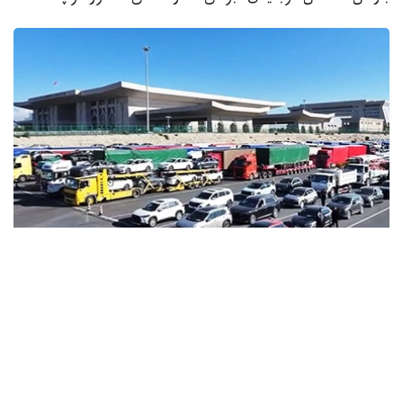
فوتو: حالىق گازەتى
قازاقستان مەن قىتاي اراسىندا 30 كۇنگە دەيىن ۆيزاسىز
ءجۇرىپ-تۇرۋ تۋرالى كەلىسىم جاسالعالى بەرى بۇل ستاتيسيكا
جىلدان جىلعا ءوسىپ كەلەدى. كاسىپكەرلەر دە، ساياحاتشىلار
دا، قاراپايىم ادامدار دا شەكارادان ەركىن ءوتىپ، كىرىپ-