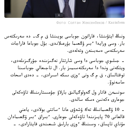
Фото: Солтан Жексенбеков / Kazinform
ونىڭ ايتۋىنشا، قاراتون جوباسى بويىنشا ق م گ- دە سەرىكتەس
بار. وسى ورايدا ءبىر ۇڭعىما بۇرعىلاندى. بۇل جوباعا قاراجات
سەرىكتەس ەسەبىنەن وتەلەدى.
- جىلىوي جوباسى دا وسى شارتتار نەگىزىندە جۇرگىزىلەدى،
ويتكەنى وندا دا سەرىكتەسىمىز بار. ال تاجىعالي جوباسىنا
توقتالساق، ق م گ ونى ءوزى ىسكە اسىرادى، - دەدى اسحات
حاسەنوۆ.
سونىمەن قاتار ول گەولوگيالىق بارلاۋ جۇمىستارىنىڭ تاۋەكەلى
جوعارى ەكەنىن ەسكە سالدى.
- 10 ۇڭعىمانىڭ تەك ۇشەۋى عانا ءساتتى بولادى، ياعني
قالعانى 70 پايىزىندا تاۋەكەلى جوعارى. ءبىراق ءبىر ۇڭعىمادان
مۇناي تاپساق، وسىنىڭ ءوزى بارلىق شىعىندى قايتارادى، -