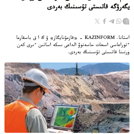
يگەرۋگە قاتىستى تۇسىنىك بەردى
استانا. KAZINFORM - «قازمۇنايگاز» ۇ ك ا ق باسقارما
ءتوراعاسى اسحات حاسەنوۆ الداعى ىسكە اساتىن ءىرى كەن
ورنىنا قاتىستى تۇسىنىك بەردى.