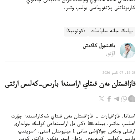
تاجىعالي جانە جىلىوي ۋچاسكەلەرىن قامتيتىن جىلىوي
كاربوناتتى پلاتفورماسى بولىپ وتىر.
بيلىك جانە ساياسات
ەكونوميكا
باقىتجول كاكەش
اۆتور
19:55, 07 تامىز 2026
قازاقستان مەن قىتاي اراسىندا بارىس-كەلىس ارتتى
استانا. قازاقپارات - قازاقستان مەن قىتاي شەكاراسىندا جۇرت
اعىلىپ جاتىر. بيىلدىققا ەكى ەل اراسىنداعى كولىك جولدارى
ارقىلى وتكەن جولاۋشى سانى 1 ميليوننان استى. ءسويتىپ
بارىس-كەلىس كوبەيدى. بۇعان اسەر ەتكەن فاكتور كوپ.