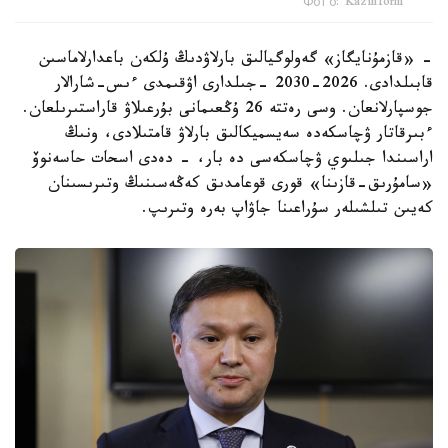
Фото: Kazinform
- «قازمۇنايگاز» گەولوگيالىق بارلاۋدىڭ ۇلكەن باعدارلاماسىن
قابىلدادى. 2026-2030 -جىلدارى اۋقىمدى ءىس-شارالار
جوسپارلانعان. وسى رەتتە 26 ۇڭعىمانى بۇرعىلاۋ قاراستىرىلعان.
ءبىرقاتار ۋچاسكەدە سەيسميكالىق بارلاۋ قامتىلادى، ونىڭ
اراسىندا جىلىوي ۋچاسكەسى دە بار، - دەدى اسحات حاسەنوۆ
«سامۇرىق-قازىنا» قورى قوعامدىق كەڭەسىنىڭ وتىرىسىنان
كەيىن تىلشىلەر سۇراعىنا جاۋاپ بەرە وتىرىپ.