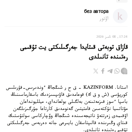
без автора
اۆتور
17:24, 08 تامىز 2026
قازاق توبەتى قىتايدا جەرگىلىكتى يت تۇقىمى
رەتىندە تانىلدى
استانا. KAZINFORM – ق ح ر شىڭجاڭ ءوندىرىس-قۇرىلىس
كورپۋسى (ش و ق ك) قوعامدىق قاۋىپسىزدىك باسقارماسىنىڭ
باسپا ءسوز قىزمەتىنەن بەلگىلى بولعانداي، ميلليونداعان
مۋتاتسيا نۇكتەسىن قامتيتىن گەنومدىق كارتاعا جۇرگىزىلگەن
اۋقىمدى زەرتتەۋ ناتيجەسىندە شىڭجاڭ وۆچاركاسى سولتۇستىك
قىتاي وڭىرىندە قالىپتاسقان بايىرعى جانە دەربەس جەرگىلىكتى
تۇقىم رەتىندە تانىلدى.