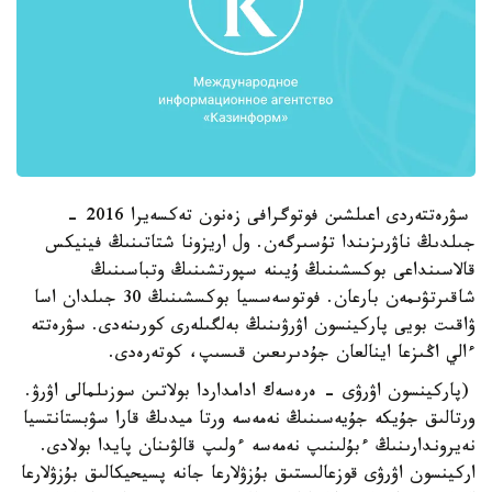
سۋرەتتەردى اعىلشىن فوتوگرافى زەنون تەكسەيرا 2016 -
جىلدىڭ ناۋرىزىندا تۇسىرگەن. ول اريزونا شتاتىنىڭ فينيكس
قالاسىنداعى بوكسشىنىڭ ۇيىنە سپورتشىنىڭ وتباسىنىڭ
شاقىرتۋىمەن بارعان. فوتوسەسسيا بوكسشىنىڭ 30 جىلدان اسا
ۋاقىت بويى پاركينسون اۋرۋىنىڭ بەلگىلەرى كورىنەدى. سۋرەتتە
ءالي اڭىزعا اينالعان جۇدىرىعىن قىسىپ، كوتەرەدى.
(پاركينسون اۋرۋى - ەرەسەك ادامداردا بولاتىن سوزىلمالى اۋرۋ.
ورتالىق جۇيكە جۇيەسىنىڭ نەمەسە ورتا ميدىڭ قارا سۋبستانتسيا
نەيروندارىنىڭ ءبۇلىنىپ نەمەسە ءولىپ قالۋىنان پايدا بولادى.
اركينسون اۋرۋى قوزعالىستىق بۇزۋلارعا جانە پسيحيكالىق بۇزۋلارعا