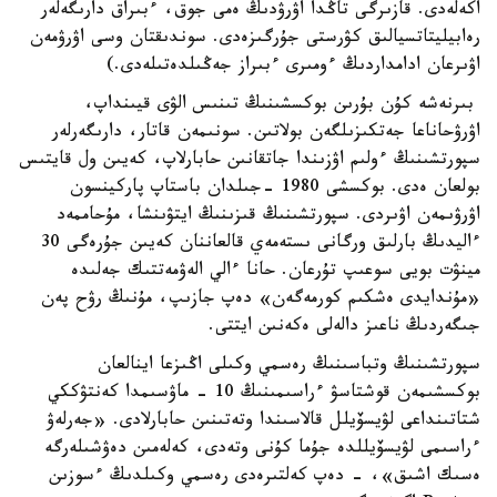
اكەلەدى. قازىرگى تاڭدا اۋرۋدىڭ ەمى جوق، ءبىراق دارىگەلەر
رەابيليتاتسيالىق كۋرستى جۇرگىزەدى. سوندىقتان وسى اۋرۋمەن
اۋىرعان ادامداردىڭ ءومىرى ءبىراز جەڭىلدەتىلەدى.)
بىرنەشە كۇن بۇرىن بوكسشىنىڭ تىنىس الۋى قيىنداپ،
اۋرۋحاناعا جەتكىزىلگەن بولاتىن. سونىمەن قاتار، دارىگەرلەر
سپورتشىنىڭ ءولىم اۋزىندا جاتقانىن حابارلاپ، كەيىن ول قايتىس
بولعان ەدى. بوكسشى 1980 -جىلدان باستاپ پاركينسون
اۋرۋىمەن اۋىردى. سپورتشىنىڭ قىزىنىڭ ايتۋىنشا، مۇحاممەد
ءاليدىڭ بارلىق ورگانى ىستەمەي قالعاننان كەيىن جۇرەگى 30
مينۋت بويى سوعىپ تۇرعان. حانا ءالي الەۋمەتتىك جەلىدە
«مۇندايدى ەشكىم كورمەگەن» دەپ جازىپ، مۇنىڭ رۋح پەن
جىگەردىڭ ناعىز دالەلى ەكەنىن ايتتى.
سپورتشىنىڭ وتباسىنىڭ رەسمي وكىلى اڭىزعا اينالعان
بوكسشىمەن قوشتاسۋ ءراسىمىنىڭ 10 - ماۋسىمدا كەنتۋككي
شتاتىنداعى لۋيسۆيلل قالاسىندا وتەتىنىن حابارلادى. «جەرلەۋ
ءراسىمى لۋيسۆيللدە جۇما كۇنى وتەدى، كەلەمىن دەۋشىلەرگە
ەسىك اشىق»، - دەپ كەلتىرەدى رەسمي وكىلدىڭ ءسوزىن