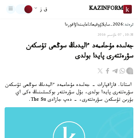
KAZINFORM
ق ز
ترەند:
2026-سايلاۋ
وقيعا
تاعايىنداۋ
اقوردا
10:38, 07 ماۋسىم 2016
جەلىدە مۇحاممەد ءاليدىڭ سوڭعى تۇسكەن
سۋرەتتەرى پايدا بولدى
استانا. قازاقپارات - جەلىدە مۇحاممەد ءاليدىڭ سوڭعى تۇسكەن
سۋرەتتەرى پايدا بولدى، بۇل سۋرەتتەر بوكسشىنىڭ ەكى اي
بۇرىن تۇسكەن سۋرەتتەرى، - دەپ جازادى The Su.