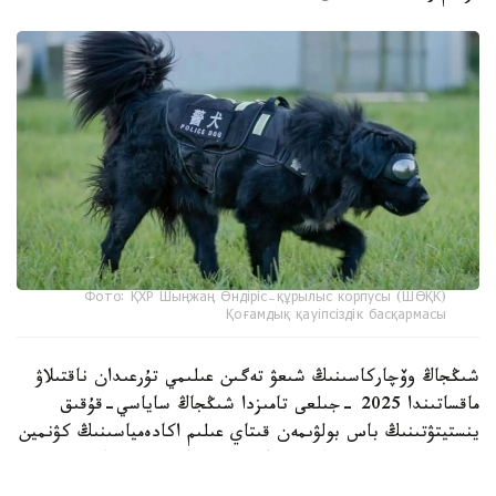
Фото: ҚХР Шыңжаң Өндіріс-құрылыс корпусы (ШӨҚК)
Қоғамдық қауіпсіздік басқармасы
شىڭجاڭ وۆچاركاسىنىڭ شىعۋ تەگىن عىلىمي تۇرعىدان ناقتىلاۋ
ماقساتىندا 2025 -جىلعى تامىزدا شىڭجاڭ ساياسي-قۇقىق
ينستيتۋتىنىڭ باس بولۋىمەن قىتاي عىلىم اكادەمياسىنىڭ كۋنمين
زوولوگيا ينستيتۋتى جانە شوقك قىزمەتتىك يتتەر ورتالىعى
بىرلەسىپ، «شىڭجاڭ وۆچاركاسىنىڭ تۇقىمدىق تازالىعىن ساقتاۋ