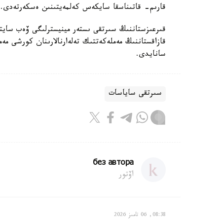
قارىم- قاتىناسقا سايكەس كەلمەيتىنىن ەسكەرتەدى.
قىرعىزستاننىڭ سىرتقى ىستەر مينيسترلىگى ۆەب سايتىن
قازاقستاننىڭ مەملەكەتتىك تەلەارنالارىنان كورشى مە
سانايدى.
سىرتقى ساياسات
без автора
اۆتور
08:38, 06 تامىز 2026