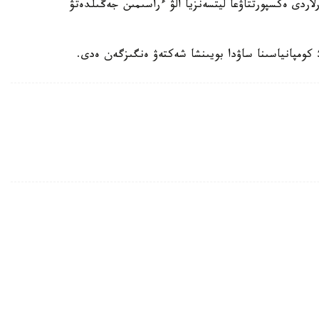
اردى ەكسپورتتاۋعا ليتسەنزيا الۋ ءراسىمىن جەڭىلدەتۋ
رتىن ارتتىردى