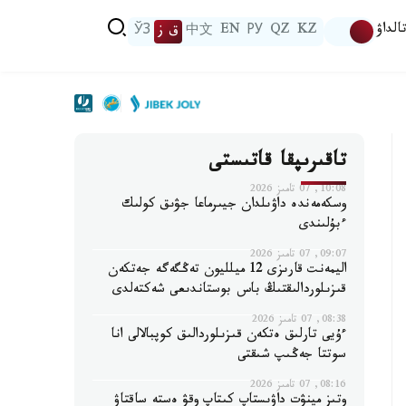
الداۋ
KZ
QZ
РУ
EN
中文
ق ز
ЎЗ
تاقىرىپقا قاتىستى
10:08, 07 تامىز 2026
وسكەمەندە داۋىلدان جيىرماعا جۋىق كولىك
ءبۇلىندى
09:07, 07 تامىز 2026
اليمەنت قارىزى 12 ميلليون تەڭگەگە جەتكەن
قىزىلوردالىقتىڭ باس بوستاندىعى شەكتەلدى
08:38, 07 تامىز 2026
ءۇيى تارلىق ەتكەن قىزىلوردالىق كوپبالالى انا
سوتتا جەڭىپ شىقتى
08:16, 07 تامىز 2026
وتىز مينۋت داۋىستاپ كىتاپ وقۋ ەستە ساقتاۋ