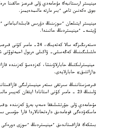
مينيستر ارىستانبەك مۇحامەدي ۇلى قىرعىز حالقىنا ە
جوق ەكەنىن تاعى ءبىر مارتە مالىمدەيمىز.
مينيستر ايتىلعان ءسوزىنىڭ دۇرىس قابىلدانباعانى
ۆيتسە- ءمينيستردىڭ حاتىندا.
ەستەرىڭىزگە سالا كەتەيىك،
ەلشىلىگىنىڭ كەڭەسشى- ۋاكىلى ەربول احمەتوۆتى ش
مينيسترلىكتىڭ حابارلاۋىنشا، كەزدەسۋ كەزىندە قازاقس
«ازاتتىق» حابارلايدى.
قىرعىزستاننىڭ سىرتقى ىستەر مينيسترلىگى قازاقستان
ۇلىنىڭ 23 - مامىر كۇنى استانادا ايتقان كەيبىر مالىمدەمەسىنە نارازى.
مۇحامەدي ۇلى جۇرتشىلىققا ەسەپ بەرۋ كەزىندە «قى
ماسكەۋدەگى قوعامدىق دارەتحانالاردا قارا جۇمىس ىس
بىشكەك قازاقستاندىق ءمينيستردىڭ ءسوزى دورەكى ب