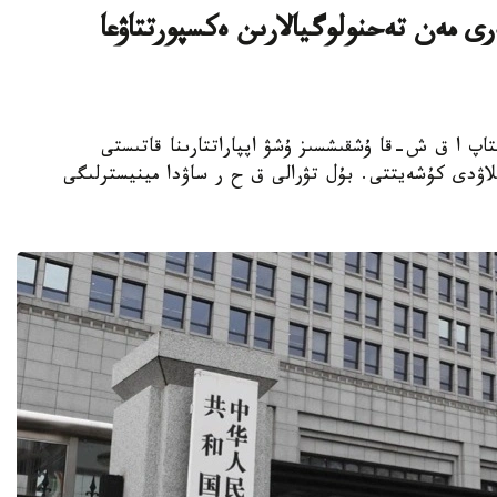
ى مەن تەحنولوگيالارىن ەكسپورتتاۋعا
 قىتاي 5-تامىزدان باستاپ ا ق ش-قا ۇشقىشسىز ۇشۋ اپپاراتتارىنا قاتىستى
قىلاۋدى كۇشەيتتى. بۇل تۋرالى ق ح ر ساۋدا مينيسترلىگى