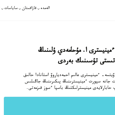
الەمدە
قازاقستان
ساياسات
ت
مينيسترى ا. مۇحامەدي ۇلىنىڭ
اتىستى تۇسىنىك بەردى
يتسە- ءمينيسترى عالىم احمەدياروۆ استانادا حالىق
ت جانە سپورت ءمينيسترىنىڭ پىكىرىنىڭ جاڭىلىس
پ حابارلايدى مينيسترلىكتىڭ باسپا ءسوز قىزمەتى.