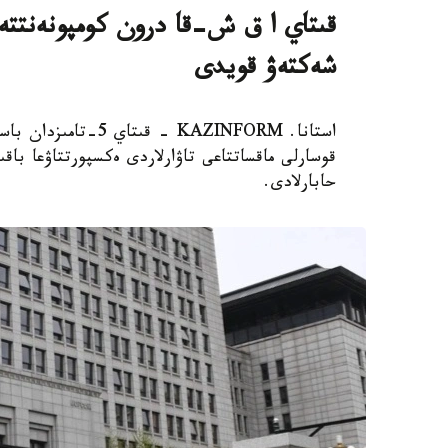
قىتاي ا ق ش-قا درون كومپونەنتتەر
شەكتەۋ قويدى
استانا. KAZINFORM -
قوسارلى ماقساتتاعى تاۋارلاردى ەكسپورتتاۋعا با
حابارلادى.