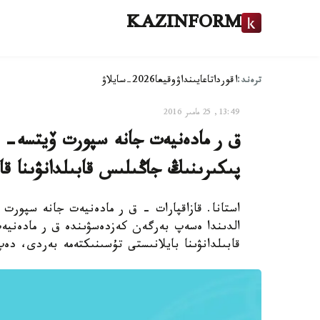
KAZINFORM
ترەند:
اقوردا
تاعايىنداۋ
وقيعا
2026-سايلاۋ
13:49, 25 مامىر 2016
ق ر مادەنيەت جانە سپورت ۆيتسە- ء
پىكىرىنىڭ جاڭىلىس قابىلدانۋىنا ق
استانا. قازاقپارات - ق ر مادەنيەت جانە سپورت ۆ
الدىندا ەسەپ بەرگەن كەزدەسۋىندە ق ر مادەنيە
قابىلدانۋىنا بايلانىستى تۇسىنىكتەمە بەردى، دە