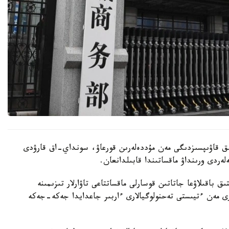
تىق قاۋىپسىزدىگى مەن مۇددەلەرىن قورعاۋ، سونداي-اق قارۋدى
ەلەردى ورىنداۋ ماقساتىندا قابىلدانعان.
 باقىلاۋعا جاتاتىن قوسارلى ماقساتتاعى تاۋارلار تىزىمىنە
ى مەن ءتيىستى تەحنولوگيالارى ءاربىر جاعدايدا جەكە-جەكە