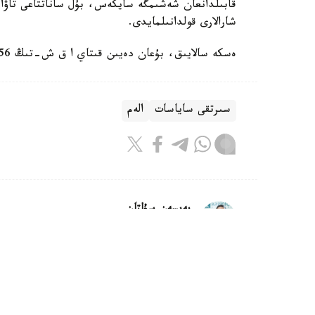
قابىلدانعان شەشىمگە سايكەس، بۇل ساناتتاعى تاۋارل
شارالارى قولدانىلمايدى.
ەسكە سالايىق، بۇعان دەيىن قىتاي ا ق ش-تىڭ 56 كومپانياسىنا ساۋدا بويىنشا شەكتەۋ ەنگىزگەن ەدى.
سىرتقى ساياسات
الەم
بەيسەن سۇلتان
اۆتور
13:06, 04 تامىز 2026
قازاقستان قاي ەلدەرگە استىق ەكسپو