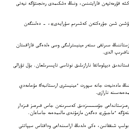
رەكشە قۇرمەتپەن قارايتىنىن، ونىڭ ەشكىمدى رەنجىتۋگە نيەتى
 ءۇشىن شىن جۇرەكتەن كەشىرىم سۇرايدى»، - دەلىنگەن
 24- مامىر كۇنى قىرعىزستاننىڭ سىرتقى ىستەر مينيسترلىگى وسى ەلدەگى قازاقستان
اقىرىپ الدى.
تاندىق ديپلوماتقا نارازىلىق نوتاسى تاپسىرىلعان. بۇل تۋرالى
نىڭ مادەنيەت جانە سپورت ءمينيسترى ارىستانبەك مۇحامەدي
رعىزستانداعى جۇمىسسىزدىق كەسىرىنەن جاس قىرعىز قىزدار
تەۋگە ءماجبۇر» دەگەن مازمۇندى مالىمدەمە جاساعان.
ولىپ شىققانىن، ەكى ەلدىڭ اراسىنداعى وداقتاس سيپاتتى