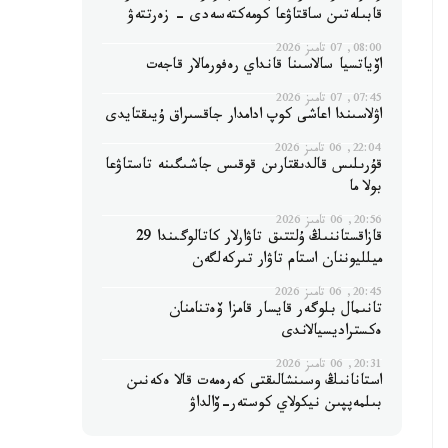
قابىلەتىن ساقتاۋعا كومەكتەسەدى - زەرتتەۋ
08:00, 07 تامىز 2026
اۆياتسيا سالاسىنا قانداي رەفورمالار قاجەت
07:45, 07 تامىز 2026
اۋلاسىندا اعاشى كوپ ادامدار جاقسىراق ۇيىقتايدى
22:04, 06 تامىز 2026
قۇرىلىس قالدىقتارىن قوقىس جاشىگىنە تاستاۋعا
بولا ما
20:56, 06 تامىز 2026
قازاقستاننىڭ ۇلتتىق تاۋارلار كاتالوگىندا 29
ميلليوننان استام تاۋار تىركەلگەن
20:45, 06 تامىز 2026
تانىمال بلوگەر قايسار قامزا ۆەتنامنان
ەكستراديسيالاندى
20:31, 06 تامىز 2026
استانانىڭ وسىنشالىقتى كەرەمەت قالا ەكەنىن
بىلمەپپىن نيكولاي كوستەر-ۆالداۋ