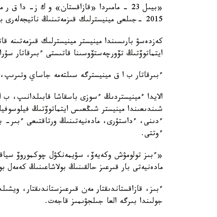
«بيىل 23 - مامىردا «قازاقستان» و ك ز- دا ق
2015 -جىلعى مينيسترلىك قىزمەتىنىڭ ناتيجەلەرى بويىنشا حالىقپەن ەسەپتى كەزدەسۋى ءوتتى.
كەزدەسۋ بارىسىندا مينيستر مينيسترلىك قىزمەتىنە 
ايتماتوۆتىڭ تۆورچەستۆوسىنا قاتىستى ءبىرقاتار سۇرا
ءبىرقاتار ب ا ق مينيسترگە سىلتەمە جاساي وتىرىپ،
الايدا ءمينيستردىڭ ءسوزى باسقاشا قابىلدانىپ، ب ا
شىندىعىندا مينيستر شىڭعىس ايتماتوۆتىڭ فيلوسوفياس
ءدىنى، ءداستۇرى، مادەنيەتىنىڭ ورتاقتىعى ءبىر- ب
ءوتتى.
«ءبىز تولومۋش وكەيەۆ، سۋيمەنكۋل چوكموروۆ سياقتى
مادەنيەتى بار قىرعىز حالقىنىڭ بولاشاعىنىڭ كەمەل بو
ءبىز، قازاقستاندىقتار مەن قىرعىزستاندىقتار، ويشىلد
جولىندا بىرگە العا جىلجۋىمىز قاجەت.