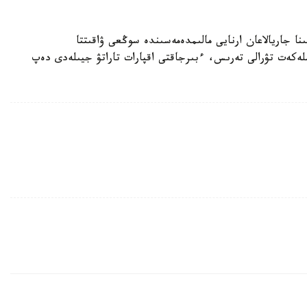
ا جاريالاعان ارنايى مالىمدەمەسىندە سوڭعى ۋاقىتتا
ملەكەت تۋرالى تەرىس، ءبىرجاقتى اقپارات تاراتۋ جيىلەدى دەپ