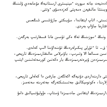
 ر مادەنيەت جانە سپورت ءمينيسترى ارىستانبەك مۇحامەدي ۇلىنىڭ
قاتىستى، اتاپ ايتقاندا، سۇيىكتى جازۋشىسى شىڭعىس
قتارعا جاۋاپ بەردى.
 ونىڭ ءسوزىنىڭ تەك ەكى تۇسىن عانا قىسقارتىپ بەرگەن.
 ق- تا ءتۇرلى پىكىرلەردىڭ تۋىنداۋىنا الىپ كەلدى.
ىن مىسالعا الا وتىرىپ، باۋىرلاس حالىقتارىمىزدىڭ تاريحى،
ىرىمىزدەن ۇيرەنەرىمىزدىڭ بار ەكەنىن كورسەتەتىنىن ايتىپ
 دارىنداردى دۇنيەگە اكەلگەن جارقىن دا كەلەلى تاريحى،
لارىنا، ەكونوميكالىق جەتىستىكتەرگە جەتەرىنە سەنەمىز.
ارىمىزدىڭ ايتقانىن جادىمىزدا ۇستاپ، ەۆوليۋتسيالىق دامۋ