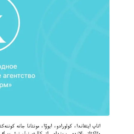
اتاپ ايتقاندا، كولورادو، ايوۆا، مونتانا جانە كوننە