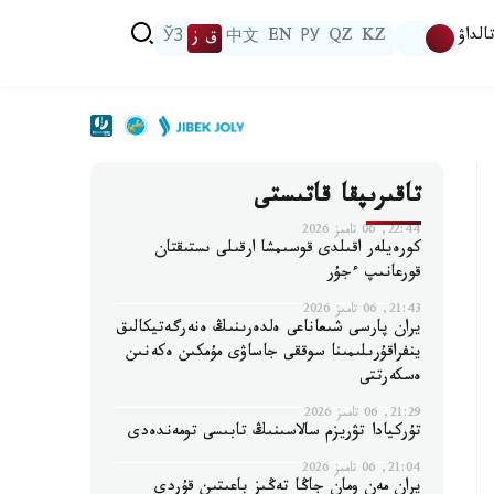
الداۋ
KZ
QZ
РУ
EN
中文
ق ز
ЎЗ
تاقىرىپقا قاتىستى
22:44, 06 تامىز 2026
كورەيلەر اقىلدى قوسىمشا ارقىلى ىستىقتان
قورعانىپ ءجۇر
21:43, 06 تامىز 2026
يران پارسى شىعاناعى ەلدەرىنىڭ ەنەرگەتيكالىق
ينفراقۇرىلىمىنا سوققى جاساۋى مۇمكىن ەكەنىن
ەسكەرتتى
21:29, 06 تامىز 2026
تۇركيادا تۋريزم سالاسىنىڭ تابىسى تومەندەدى
21:04, 06 تامىز 2026
يران مەن ومان جاڭا تەڭىز باعىتىن قۇردى