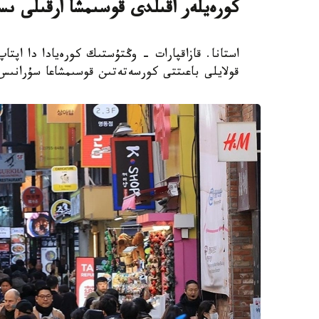
كورەيلەر اقىلدى قوسىمشا ارقىلى ىس
استانا. قازاقپارات - وڭتۇستىك كورەيادا دا اپتا
قولايلى باعىتتى كورسەتەتىن قوسىمشاعا سۇرانىس