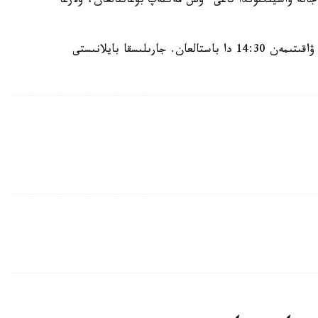
جانە ۆاشينگتوندا تاعى ءۇش مەكتەپ بۇعاتتالعان، ولارعا
«كەلەڭسىز جاعداي ا ق ش- تىڭ شىعىس جاعالاۋى ۋاقىتىمەن 14:30 دا باستالعان. جارىلىسقا بايلانىستى