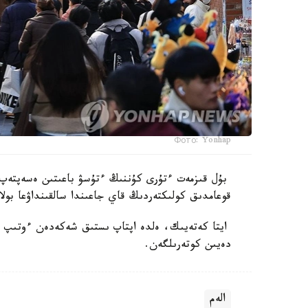
Фото: Yonhap
بۇل قىزمەت ءتۇرى كۇننىڭ ءتۇسۋ باعىتىن ەسەپتەپ،
قوعامدىق كولىكتەردىڭ قاي جاعىندا سالقىنداۋعا بولا
دەيىن كوتەرىلگەن.
الەم