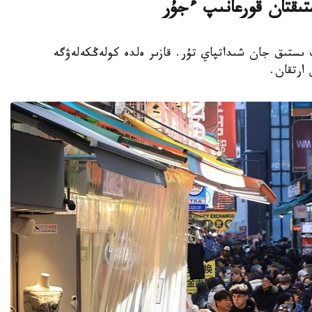
تىقتان قورعانىپ ءجۇر
پ ىستىق جان شىداتپاي تۇر. قازىر ەلدە كولەڭكەلەۋگە
 ارتقان.