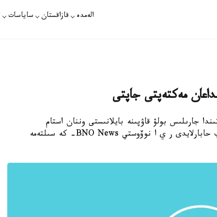
الەمدە
قازاقستان
ساياسات
ت
نداعان مەكتەپتى جاپتى
ندا جارىلىس بولۋ قاۋپىنە بايلانىستى وننان استام
مەكتەپتەگى ادامدار شۇعىل ەۆاكۋاتسيالاندى، دەپ حابارلايدى ر ي ا نوۆوستي BNO News- كە سىلتەمە