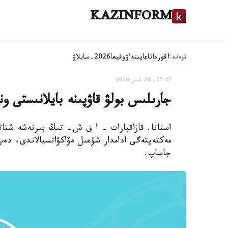
KAZINFORM
ترەند:
اقوردا
تاعايىنداۋ
وقيعا
2026-سايلاۋ
07:47, 24 مامىر 2016
جارىلىس بولۋ قاۋپىنە بايلانىستى و
استانا. قازاقپارات - ا ق ش- تىڭ بىرنەشە شتاتى
جاساپ.