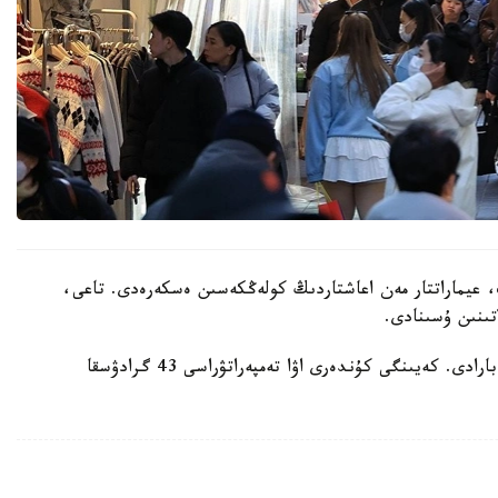
 عيماراتتار مەن اعاشتاردىڭ كولەڭكەسىن ەسكەرەدى. تاعى،
تىنىن ۇسىنادى.
ايتا كەتەيىك، ەلدە اپتاپ ىستىق شەكەدەن ءوتىپ بارادى. كەيىنگى كۇندەرى اۋا تەمپەراتۋراسى 43 گرادۋسقا