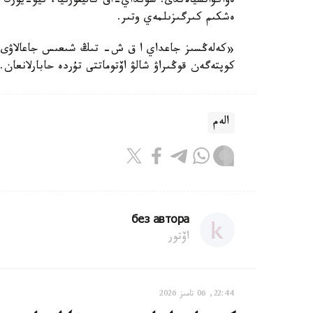
ەۆاكۋاتسيالاندى. سونداي-اق كاليفورنيا، نيۋ-يورك 
ەشكىم كىرگىزىلمەي وتىر.
كوپتەگەن قوڭىراۋ شالۋ اۆتوماتتى تۇردە حابارلانعان.
الەم
без автора
اۆتور
22:44, 06 تامىز 2026