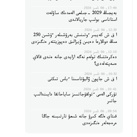
17:46, 06 تامىز 2026
بەيجىڭ 2029 -جىلعى الەمدىك ساۋلەت
استاناسى بولىپ جاريالاندى
12:39, 06 تامىز 2026
ا ق ش كەيبىر ءوتىنىش بەرۋشىلەر ءۇشىن 250
مىڭ دوللارعا دەيىن ۆيزالىق دەپوزيتتەر ەنگىزدى
12:10, 06 تامىز 2026
دەكرەتتىك تولەم نەگە ازايدى جانە ەندى قالاي
ەسەپتەلەدى؟
10:52, 06 تامىز 2026
ا ق ش جاپون ۆاليۋتاسىنا ءباس تىكتى
10:41, 06 تامىز 2026
تۇركى الەمى ءتولقۇجاتسىز ساياحاتقا دايىندالىپ
جاتىر
09:54, 06 تامىز 2026
قىتاي ەلگە كىرۋ جانە شىعۋ تارتىبىنە جاڭا
ەرەجەلەر ەنگىزەدى